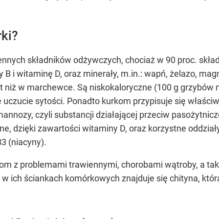
rki?
cennych składników odżywczych, chociaż w 90 proc. skład
y B i witaminę D, oraz minerały, m.in.: wapń, żelazo, ma
et niż w marchewce. Są niskokaloryczne (100 g grzybów m
uczucie sytości. Ponadto kurkom przypisuje się właściw
nmannozy, czyli substancji działającej przeciw pasożytnic
lne, dzięki zawartości witaminy D, oraz korzystne oddzia
3 (niacyny).
bom z problemami trawiennymi, chorobami wątroby, a ta
 w ich ściankach komórkowych znajduje się chityna, która