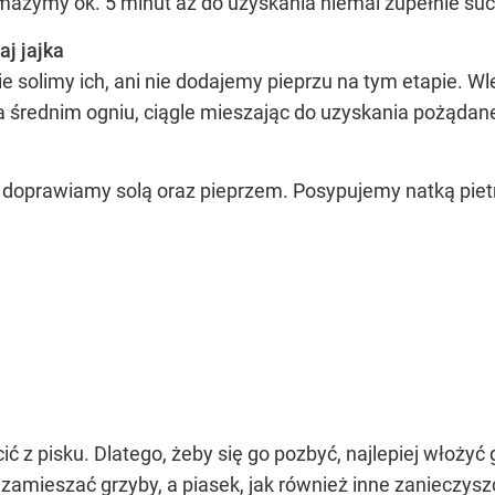
Smażymy ok. 5 minut aż do uzyskania niemal zupełnie suc
j jajka
e solimy ich, ani nie dodajemy pieprzu na tym etapie. 
średnim ogniu, ciągle mieszając do uzyskania pożądanej
 doprawiamy solą oraz pieprzem. Posypujemy natką pie
OCEŃ PRZEPIS
ić z pisku. Dlatego, żeby się go pozbyć, najlepiej włożyć 
amieszać grzyby, a piasek, jak również inne zanieczysz