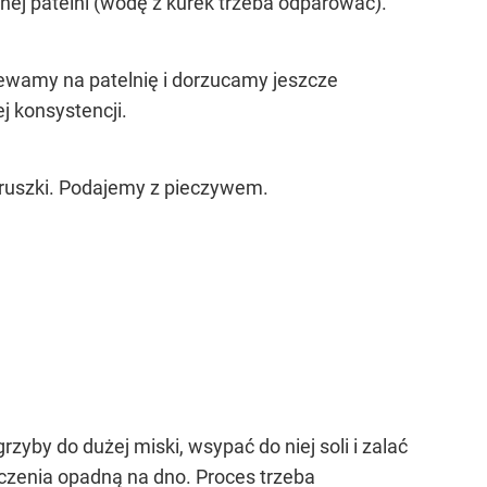
hej patelni (wodę z kurek trzeba odparować).
Wlewamy na patelnię i dorzucamy jeszcze
 konsystencji.
truszki. Podajemy z pieczywem.
grzyby do dużej miski, wsypać do niej soli i zalać
czenia opadną na dno. Proces trzeba