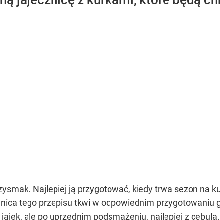
lną jajecznicę z kurkami, które będą c
rzysmak. Najlepiej ją przygotować, kiedy trwa sezon na ku
mnica tego przepisu tkwi w odpowiednim przygotowaniu 
jajek, ale po uprzednim podsmażeniu, najlepiej z cebulą.