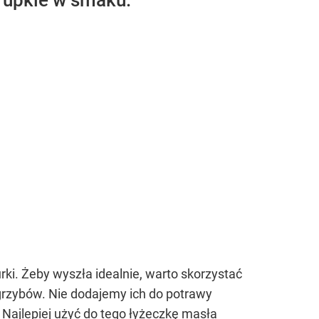
hrupkie w smaku.
rki. Żeby wyszła idealnie, warto skorzystać
grzybów. Nie dodajemy ich do potrawy
 Najlepiej użyć do tego łyżeczkę masła