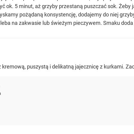
yć ok. 5 minut, aż grzyby przestaną puszczać sok. Żeby ja
yskamy pożądaną konsystencję, dodajemy do niej grzyby
leba na zakwasie lub świeżym pieczywem. Smaku doda po
 kremową, puszystą i delikatną jajecznicę z kurkami. 
a
a