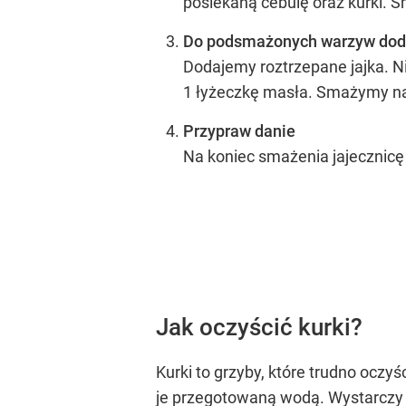
posiekaną cebulę oraz kurki. 
Do podsmażonych warzyw doda
Dodajemy roztrzepane jajka. Ni
1 łyżeczkę masła. Smażymy na 
Przypraw danie
Na koniec smażenia jajecznicę
Jak oczyścić kurki?
Kurki to grzyby, które trudno oczyśc
je przegotowaną wodą. Wystarczy z