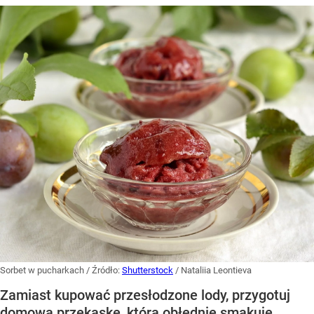
Sorbet w pucharkach
/ Źródło:
Shutterstock
/
Nataliia Leontieva
Zamiast kupować przesłodzone lody, przygotuj
domową przekąskę, która obłędnie smakuje