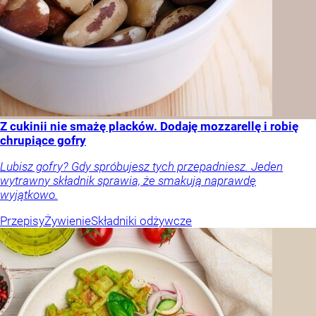
Z cukinii nie smażę placków. Dodaję mozzarellę i robię
chrupiące gofry
Lubisz gofry? Gdy spróbujesz tych przepadniesz. Jeden
wytrawny składnik sprawia, że smakują naprawdę
wyjątkowo.
Przepisy
Żywienie
Składniki odżywcze