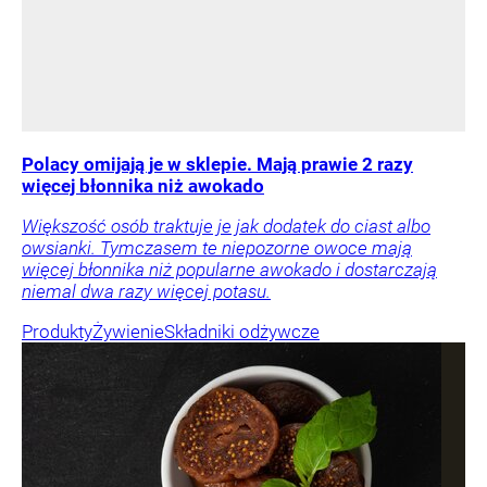
Polacy omijają je w sklepie. Mają prawie 2 razy
więcej błonnika niż awokado
Większość osób traktuje je jak dodatek do ciast albo
owsianki. Tymczasem te niepozorne owoce mają
więcej błonnika niż popularne awokado i dostarczają
niemal dwa razy więcej potasu.
Produkty
Żywienie
Składniki odżywcze