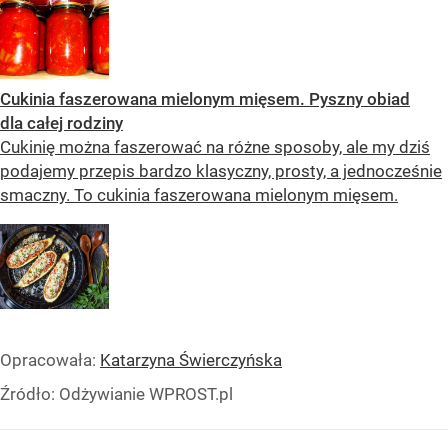
Cukinia faszerowana mielonym mięsem. Pyszny obiad
dla całej rodziny
Cukinię można faszerować na różne sposoby, ale my dziś
podajemy przepis bardzo klasyczny, prosty, a jednocześnie
smaczny. To cukinia faszerowana mielonym mięsem.
Opracowała:
Katarzyna Świerczyńska
Źródło:
Odżywianie WPROST.pl