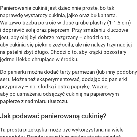
Panierowanie cukinii jest dziecinnie proste, bo tak
naprawdę wystarczy cukinia, jajko oraz bułka tarta.
Warzywo trzeba pokroić w dość grube plastry (1-1,5 cm)
i doprawić solą oraz pieprzem. Przy smażeniu kluczowe
jest, aby olej był dobrze rozgrzany – chodzi o to,
aby cukinia się pięknie zezłociła, ale nie należy trzymać jej
na patelni zbyt długo. Chodzi o to, aby krążki pozostały
jędrne i lekko chrupiące w środku.
Do panierki można dodać tarty parmezan (lub inny podobny
ser). Można też eksperymentować, dodając do panierki
przyprawy – np. słodką i ostrą paprykę. Ważne,
aby po usmażeniu odsączyć cukinię na papierowym
papierze z nadmiaru tłuszczu.
Jak podawać panierowaną cukinię?
Ta prosta przekąska może być wykorzystana na wiele
sposobów. Przede wszystkim można się nią zajadać