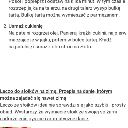
Posól i popieprz i odstaw na kilka minut. W tym czasie
roztrzep jajka na talerzu, na drugi talerz wysyp bułkę
tartą. Bułkę tartą można wymieszać z parmezanem.
Usmaż cukienię
Na patelni rozgrzej olej. Panieruj krążki cukinii, najpierw
maczając je w jajku, potem w bułce tartej. Kładź
na patelnię i smaż z obu stron na złoto.
OCEŃ PRZEPIS
Leczo do słoików na zimę. Przepis na danie, którym
można zajadać się nawet zimą
Leczo ze słoików idealnie sprawdzi się jako szybki i prosty
obiad. Wystarczy, że wyjmiecie słoik ze swojej spiżarni
i odgrzejecie pyszne i aromatyczne danie.