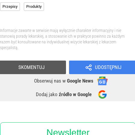
Przepisy
Produkty
Informacje zawarte w serwisie mają wyłącznie charakter informacyjny i nie
stanowią porady lekarskiej, a stosowanie ich w praktyce powinno za każdym
razem być konsultowane na indywidualnej wizycie lekarskiej z lekarzem
specjalistą.
SKOMENTUJ
UDOSTĘPNIJ
Obserwuj nas
w
Google News
Dodaj jako
źródło w Google
Newsletter