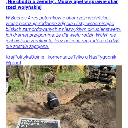
„Nie chodzi o zemstę”. Mocny apel w sprawie ofiar
rzezi wołyńskiej
W Buenos Aires potomkowie ofiar rzezi wołyńskiej
wciąż pokazują rodzinne zdjęcia i listy, wspominając
bliskich zamordowanych z niezwykłym okrucieństwem.
Ich dramat przypomina, że dla wielu rodzin Wołyń nie
jest historią zamkniętą, lecz bolesną raną, która do dziś
nie została zagojona.
Kraj
Polityka
Opinie i komentarze
Tylko u Nas
Tygodnik
Wprost