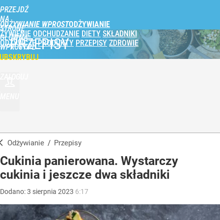
PRZEJDŹ
NA
ODŻYWIANIE WPROST
STRONĘ
ŻYWIENIE
ODCHUDZANIE
DIETY
SKŁADNIKI
GŁÓWNĄ
PRZEPISY
ODŻYWCZE
PRODUKTY
PRZEPISY
ZDROWIE
WPROST.PL
UBSKRYBUJ
ZALOGUJ
MENU
Odżywianie
/
Przepisy
Cukinia panierowana. Wystarczy
cukinia i jeszcze dwa składniki
Dodano:
3
sierpnia
2023
6:17