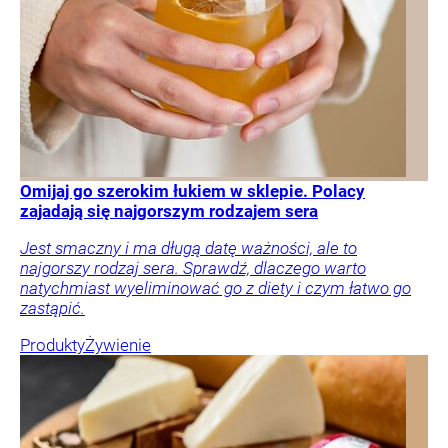
Omijaj go szerokim łukiem w sklepie. Polacy
zajadają się najgorszym rodzajem sera
Jest smaczny i ma długą datę ważności, ale to
najgorszy rodzaj sera. Sprawdź, dlaczego warto
natychmiast wyeliminować go z diety i czym łatwo go
zastąpić.
Produkty
Żywienie