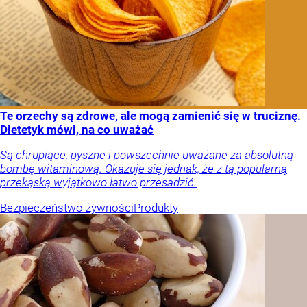
Te orzechy są zdrowe, ale mogą zamienić się w truciznę.
Dietetyk mówi, na co uważać
Są chrupiące, pyszne i powszechnie uważane za absolutną
bombę witaminową. Okazuje się jednak, że z tą popularną
przekąską wyjątkowo łatwo przesadzić.
Bezpieczeństwo żywności
Produkty