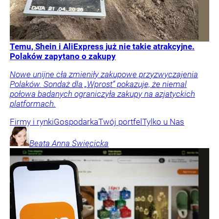
Temu, Shein i AliExpress już nie takie atrakcyjne.
Polaków zapytano o zakupy
Nowe unijne cła zmieniły zakupowe przyzwyczajenia
Polaków. Sondaż dla „Wprost” pokazuje, że niemal
połowa badanych ograniczyła zakupy na azjatyckich
platformach.
Firmy i rynki
Gospodarka
Twój portfel
Tylko u Nas
Beata Anna
Święcicka