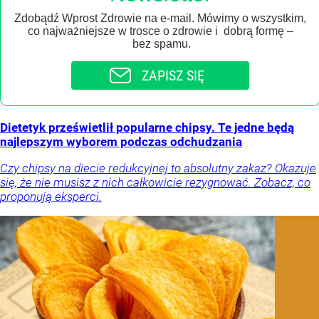
Zdobądź Wprost Zdrowie na e-mail. Mówimy o wszystkim,
co najważniejsze w trosce o zdrowie i dobrą formę –
bez spamu.
ZAPISZ SIĘ
Dietetyk prześwietlił popularne chipsy. Te jedne będą
najlepszym wyborem podczas odchudzania
Czy chipsy na diecie redukcyjnej to absolutny zakaz? Okazuje
się, że nie musisz z nich całkowicie rezygnować. Zobacz, co
proponują eksperci.