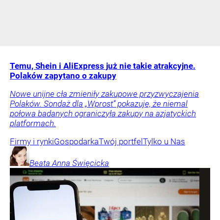
Temu, Shein i AliExpress już nie takie atrakcyjne.
Polaków zapytano o zakupy
Nowe unijne cła zmieniły zakupowe przyzwyczajenia
Polaków. Sondaż dla „Wprost” pokazuje, że niemal
połowa badanych ograniczyła zakupy na azjatyckich
platformach.
Firmy i rynki
Gospodarka
Twój portfel
Tylko u Nas
Beata Anna
Święcicka