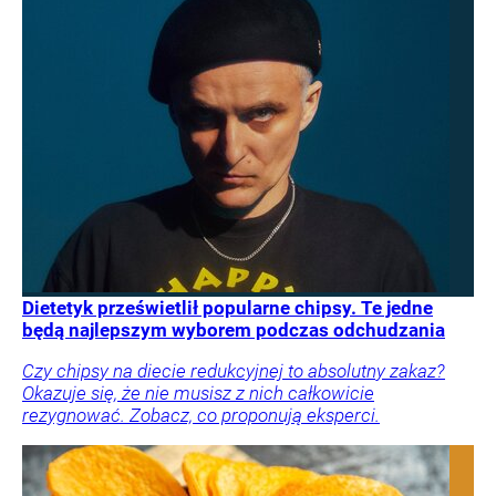
Dietetyk prześwietlił popularne chipsy. Te jedne
będą najlepszym wyborem podczas odchudzania
Czy chipsy na diecie redukcyjnej to absolutny zakaz?
Okazuje się, że nie musisz z nich całkowicie
rezygnować. Zobacz, co proponują eksperci.