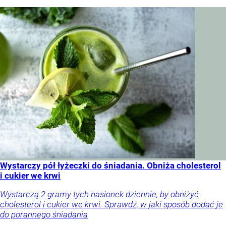
Wystarczy pół łyżeczki do śniadania. Obniża cholesterol
i cukier we krwi
Wystarczą 2 gramy tych nasionek dziennie, by obniżyć
cholesterol i cukier we krwi. Sprawdź, w jaki sposób dodać je
do porannego śniadania