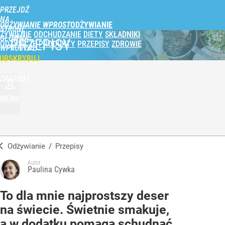
PRZEJDŹ
NA
ODŻYWIANIE WPROST
STRONĘ
ŻYWIENIE
ODCHUDZANIE
DIETY
SKŁADNIKI
GŁÓWNĄ
PRZEPISY
ODŻYWCZE
PRODUKTY
PRZEPISY
ZDROWIE
WPROST.PL
UBSKRYBUJ
ZALOGUJ
MENU
Odżywianie
/
Przepisy
Autor:
Paulina Cywka
To dla mnie najprostszy deser
na świecie. Świetnie smakuje,
a w dodatku pomaga schudnąć