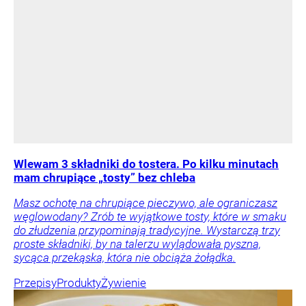
Wlewam 3 składniki do tostera. Po kilku minutach
mam chrupiące „tosty” bez chleba
Masz ochotę na chrupiące pieczywo, ale ograniczasz
węglowodany? Zrób te wyjątkowe tosty, które w smaku
do złudzenia przypominają tradycyjne. Wystarczą trzy
proste składniki, by na talerzu wylądowała pyszna,
sycąca przekąska, która nie obciąża żołądka.
Przepisy
Produkty
Żywienie