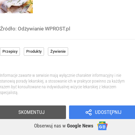
Źródło:
Odżywianie WPROST.pl
Przepisy
Produkty
Żywienie
Informacje zawarte w serwisie mają wyłącznie charakter informacyjny i nie
stanowią porady lekarskiej, a stosowanie ich w praktyce powinno za każdym
razem być konsultowane na indywidualnej wizycie lekarskiej z lekarzem
specjalistą.
SKOMENTUJ
UDOSTĘPNIJ
Obserwuj nas
w
Google News