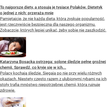
To najgorsze diety, a stosują je tysiące Polaków. Dietetyk
o jednej z nich: przeraża mnie
Pamiętajcie, że nie każda dieta, która zyskuje popularność,
jest rzeczywiście bezpieczna dla naszego organizmu.
Zobaczcie, których lepiej unikać, żeby sobie nie zaszkodzić.
Katarzyna Bosacka ostrzega: solone śledzie pełne groźnej
chemii. Sprawdź, co kryje się w ich...
Polacy kochają śledzie. Sięgają po nie przy wielu różnych
okazjach. Niestety często razem z ulubionymi rybami na ich
stoły trafia mnóstwo niepotrzebnej chemii, która rujnuje
zdrowie.