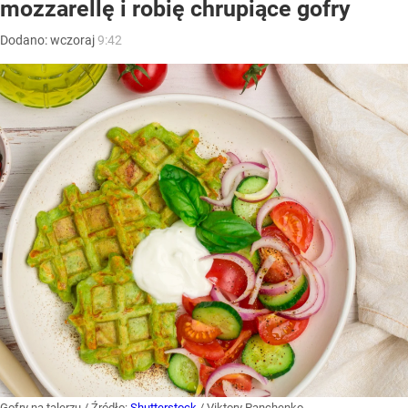
mozzarellę i robię chrupiące gofry
Dodano:
wczoraj
9:42
Gofry na talerzu
/ Źródło:
Shutterstock
/
Viktory Panchenko