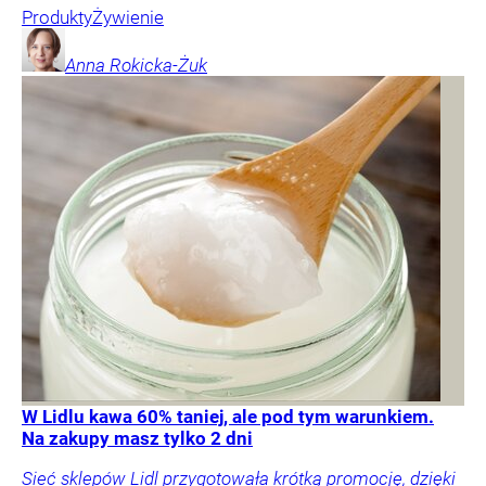
Produkty
Żywienie
Anna
Rokicka-Żuk
W Lidlu kawa 60% taniej, ale pod tym warunkiem.
Na zakupy masz tylko 2 dni
Sieć sklepów Lidl przygotowała krótką promocję, dzięki