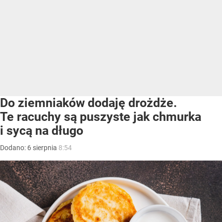
Do ziemniaków dodaję drożdże.
Te racuchy są puszyste jak chmurka
i sycą na długo
Dodano:
6
sierpnia
8:54