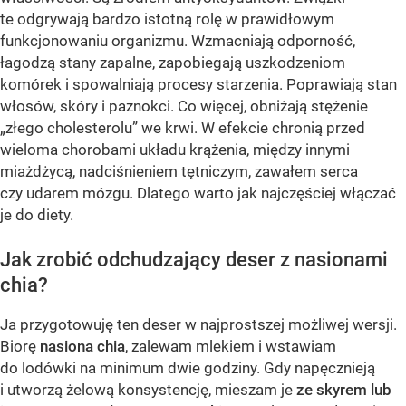
te odgrywają bardzo istotną rolę w prawidłowym
funkcjonowaniu organizmu. Wzmacniają odporność,
łagodzą stany zapalne, zapobiegają uszkodzeniom
komórek i spowalniają procesy starzenia. Poprawiają stan
włosów, skóry i paznokci. Co więcej, obniżają stężenie
„złego cholesterolu” we krwi. W efekcie chronią przed
wieloma chorobami układu krążenia, między innymi
miażdżycą, nadciśnieniem tętniczym, zawałem serca
czy udarem mózgu. Dlatego warto jak najczęściej włączać
je do diety.
Jak zrobić odchudzający deser z nasionami
chia?
Ja przygotowuję ten deser w najprostszej możliwej wersji.
Biorę
nasiona chia
, zalewam mlekiem i wstawiam
do lodówki na minimum dwie godziny. Gdy napęcznieją
i utworzą żelową konsystencję, mieszam je
ze skyrem
lub