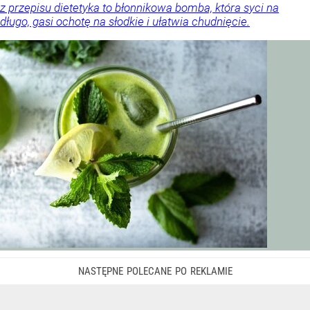
z przepisu dietetyka to błonnikowa bomba, która syci na
długo, gasi ochotę na słodkie i ułatwia chudnięcie.