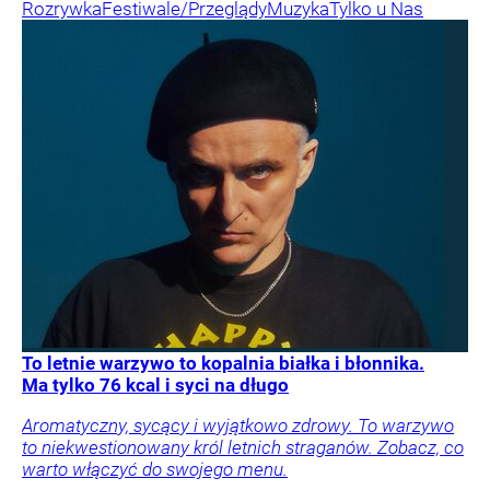
Rozrywka
Festiwale/Przeglądy
Muzyka
Tylko u Nas
To letnie warzywo to kopalnia białka i błonnika.
Ma tylko 76 kcal i syci na długo
Aromatyczny, sycący i wyjątkowo zdrowy. To warzywo
to niekwestionowany król letnich straganów. Zobacz, co
warto włączyć do swojego menu.