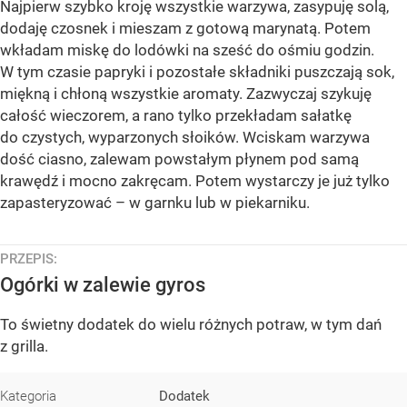
Najpierw szybko kroję wszystkie warzywa, zasypuję solą,
dodaję czosnek i mieszam z gotową marynatą. Potem
wkładam miskę do lodówki na sześć do ośmiu godzin.
W tym czasie papryki i pozostałe składniki puszczają sok,
miękną i chłoną wszystkie aromaty. Zazwyczaj szykuję
całość wieczorem, a rano tylko przekładam sałatkę
do czystych, wyparzonych słoików. Wciskam warzywa
dość ciasno, zalewam powstałym płynem pod samą
krawędź i mocno zakręcam. Potem wystarczy je już tylko
zapasteryzować – w garnku lub w piekarniku.
PRZEPIS:
Ogórki w zalewie gyros
To świetny dodatek do wielu różnych potraw, w tym dań
z grilla.
Kategoria
Dodatek