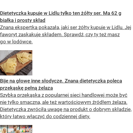
Dietetyczka kupuje w Lidlu tylko ten żółty ser. Ma 62 g
białka i prosty skład
Znana ekspertka pokazała, jaki ser żółty kupuje w Lidlu. Jej
faworyt zaskakuje składem. Sprawdź, czy ty też masz
go w lodówce.
Bije na głowę inne słodycze. Znana dietetyczka poleca
przekąskę pełną żelaza
Szybka przekąska z popularnej sieci handlowej może być
nie tylko smaczna, ale też wartościowym źródłem żelaza.
Dietetyczka zwróciła uwagę na produkt o dobrym składzie,
który łatwo włączyć do codziennej diety.