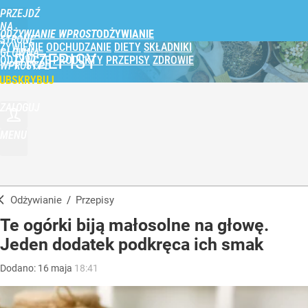
PRZEJDŹ
NA
ODŻYWIANIE WPROST
STRONĘ
ŻYWIENIE
ODCHUDZANIE
DIETY
SKŁADNIKI
GŁÓWNĄ
PRZEPISY
ODŻYWCZE
PRODUKTY
PRZEPISY
ZDROWIE
WPROST.PL
UBSKRYBUJ
ZALOGUJ
MENU
Odżywianie
/
Przepisy
Te ogórki biją małosolne na głowę.
Jeden dodatek podkręca ich smak
Dodano:
16
maja
18:41