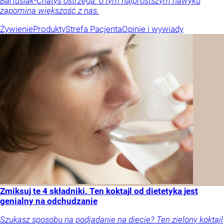
Bartusiak-Chatys ostrzega: o tym najprostszym nawyku
zapomina większość z nas.
Żywienie
Produkty
Strefa Pacjenta
Opinie i wywiady
Zmiksuj te 4 składniki. Ten koktajl od dietetyka jest
genialny na odchudzanie
Szukasz sposobu na podjadanie na diecie? Ten zielony koktajl