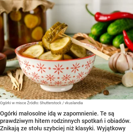
Ogórki w misce
Źródło:
Shutterstock
/
vkuslandia
Ogórki małosolne idą w zapomnienie. Te są
prawdziwym hitem rodzinnych spotkań i obiadów.
Znikają ze stołu szybciej niż klasyki. Wyjątkowy