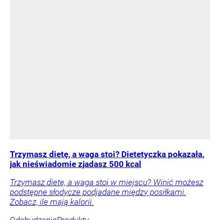
Trzymasz dietę, a waga stoi? Dietetyczka pokazała,
jak nieświadomie zjadasz 500 kcal
Trzymasz dietę, a waga stoi w miejscu? Winić możesz
podstępne słodycze podjadane między posiłkami.
Zobacz, ile mają kalorii.
Odchudzanie
Produkty