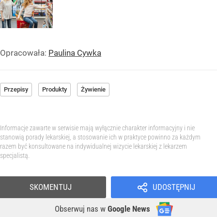
Opracowała:
Paulina Cywka
Przepisy
Produkty
Żywienie
Informacje zawarte w serwisie mają wyłącznie charakter informacyjny i nie
stanowią porady lekarskiej, a stosowanie ich w praktyce powinno za każdym
razem być konsultowane na indywidualnej wizycie lekarskiej z lekarzem
specjalistą.
SKOMENTUJ
UDOSTĘPNIJ
Obserwuj nas
w
Google News