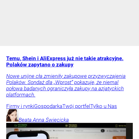
Temu, Shein i AliExpress już nie takie atrakcyjne.
Polaków zapytano o zakupy
Nowe unijne cła zmieniły zakupowe przyzwyczajenia
Polaków. Sondaż dla „Wprost” pokazuje, że niemal
połowa badanych ograniczyła zakupy na azjatyckich
platformach.
Firmy i rynki
Gospodarka
Twój portfel
Tylko u Nas
Beata Anna
Święcicka