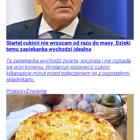
Startej cukinii nie wrzucam od razu do masy. Dzięki
temu zapiekanka wychodzi idealna
Ta zapiekanka wychodzi zwarta, soczysta i nie rozpada
się przy krojeniu. Wystarczy poświęcić cukinii
kilkanaście minut przed połączeniem jej z pozostałymi
składnikami.
Przepisy
Żywienie