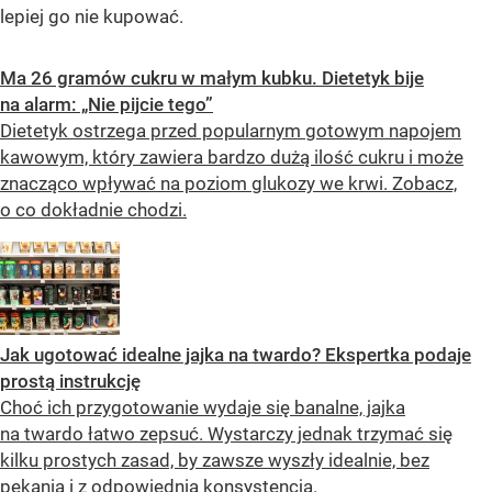
lepiej go nie kupować.
Ma 26 gramów cukru w małym kubku. Dietetyk bije
na alarm: „Nie pijcie tego”
Dietetyk ostrzega przed popularnym gotowym napojem
kawowym, który zawiera bardzo dużą ilość cukru i może
znacząco wpływać na poziom glukozy we krwi. Zobacz,
o co dokładnie chodzi.
Jak ugotować idealne jajka na twardo? Ekspertka podaje
prostą instrukcję
Choć ich przygotowanie wydaje się banalne, jajka
na twardo łatwo zepsuć. Wystarczy jednak trzymać się
kilku prostych zasad, by zawsze wyszły idealnie, bez
pękania i z odpowiednią konsystencją.