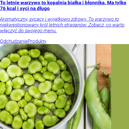
To letnie warzywo to kopalnia białka i błonnika. Ma tylko
76 kcal i syci na długo
Aromatyczny, sycący i wyjątkowo zdrowy. To warzywo to
niekwestionowany król letnich straganów. Zobacz, co warto
włączyć do swojego menu.
Odchudzanie
Produkty