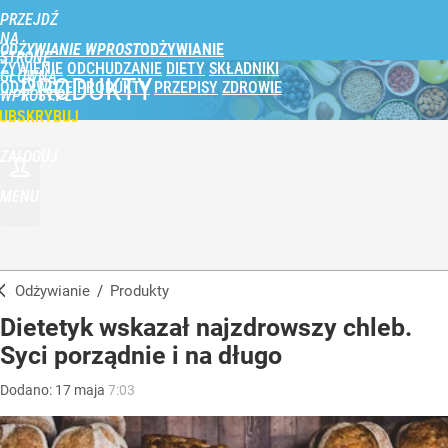
PRZEJDŹ
NA
ODŻYWIANIE WPROST
STRONĘ
ŻYWIENIE
ODCHUDZANIE
DIETY
SKŁADNIKI
GŁÓWNĄ
PRODUKTY
ODŻYWCZE
PRODUKTY
PRZEPISY
ZDROWIE
WPROST.PL
UBSKRYBUJ
ZALOGUJ
MENU
Odżywianie
/
Produkty
Dietetyk wskazał najzdrowszy chleb.
Syci porządnie i na długo
Dodano:
17
maja
7:03