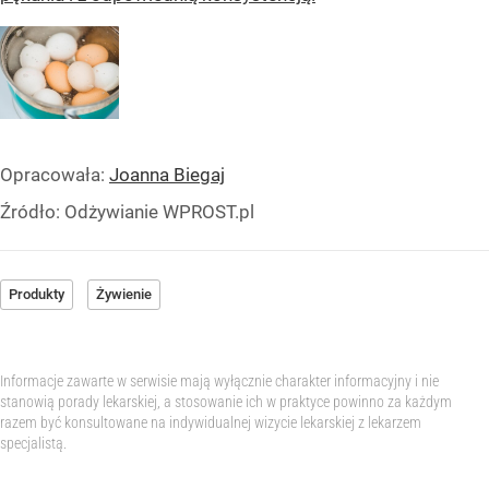
Opracowała:
Joanna Biegaj
Źródło:
Odżywianie WPROST.pl
Produkty
Żywienie
Informacje zawarte w serwisie mają wyłącznie charakter informacyjny i nie
stanowią porady lekarskiej, a stosowanie ich w praktyce powinno za każdym
razem być konsultowane na indywidualnej wizycie lekarskiej z lekarzem
specjalistą.