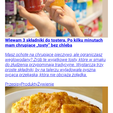
Wlewam 3 składniki do tostera. Po kilku minutach
mam chrupiące „tosty” bez chleba
Masz ochotę na chrupiące pieczywo, ale ograniczasz
węglowodany? Zrób te wyjątkowe tosty, które w smaku
do złudzenia przypominają tradycyjne. Wystarczą trzy
proste składniki, by na talerzu wylądowała pyszna,
sycąca przekąska, która nie obciąża żołądka.
Przepisy
Produkty
Żywienie