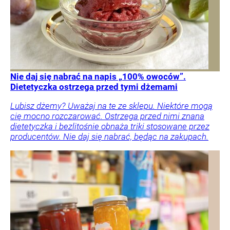
Nie daj się nabrać na napis „100% owoców”.
Dietetyczka ostrzega przed tymi dżemami
Lubisz dżemy? Uważaj na te ze sklepu. Niektóre mogą
cię mocno rozczarować. Ostrzega przed nimi znana
dietetyczka i bezlitośnie obnaża triki stosowane przez
producentów. Nie daj się nabrać, będąc na zakupach.