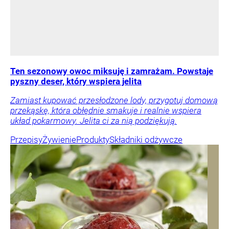
Ten sezonowy owoc miksuję i zamrażam. Powstaje
pyszny deser, który wspiera jelita
Zamiast kupować przesłodzone lody, przygotuj domową
przekąskę, która obłędnie smakuje i realnie wspiera
układ pokarmowy. Jelita ci za nią podziękują.
Przepisy
Żywienie
Produkty
Składniki odżywcze