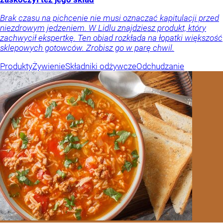
Brak czasu na pichcenie nie musi oznaczać kapitulacji przed
niezdrowym jedzeniem. W Lidlu znajdziesz produkt, który
zachwycił ekspertkę. Ten obiad rozkłada na łopatki większość
sklepowych gotowców. Zrobisz go w parę chwil.
Produkty
Żywienie
Składniki odżywcze
Odchudzanie