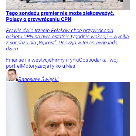
Tego sondażu premier nie może zlekceważyć.
Polacy o przywróceniu CPN
Prawie dwie trzecie Polaków chce przywrócenia
pakietu CPN na dwa ostatnie tygodnie wakacji – wynika
z sondażu dla „Wprost”. Decyzja w tej sprawie lada
dzień.
Finanse i inwestycje
Firmy i rynki
Gospodarka
Twój
portfel
Motoryzacja
Tylko u Nas
Radosław
Święcki