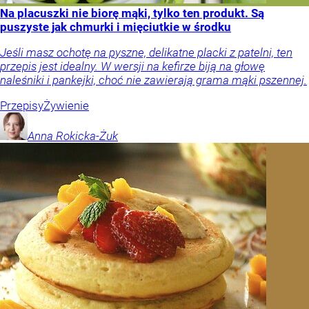
Na placuszki nie biorę mąki, tylko ten produkt. Są
puszyste jak chmurki i mięciutkie w środku
Jeśli masz ochotę na pyszne, delikatne placki z patelni, ten
przepis jest idealny. W wersji na kefirze biją na głowę
naleśniki i pankejki, choć nie zawierają grama mąki pszennej.
Przepisy
Żywienie
Anna
Rokicka-Żuk