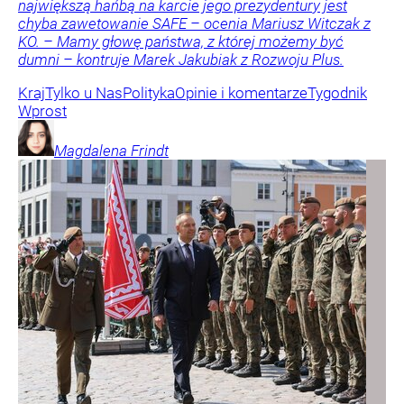
największą hańbą na karcie jego prezydentury jest
chyba zawetowanie SAFE – ocenia Mariusz Witczak z
KO. – Mamy głowę państwa, z której możemy być
dumni – kontruje Marek Jakubiak z Rozwoju Plus.
Kraj
Tylko u Nas
Polityka
Opinie i komentarze
Tygodnik
Wprost
Magdalena
Frindt