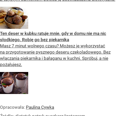
Ten deser w kubku ratuje mnie, gdy w domu nie ma nic
słodkiego. Robię go bez piekarnika
Masz 7 minut wolnego czasu? Możesz je wykorzystać
na przygotowanie pysznego deseru czekoladowego. Bez
włączania piekarnika i bałaganu w kuchni. Spróbuj, a nie
pożałujesz.
Opracowała:
Paulina Cywka