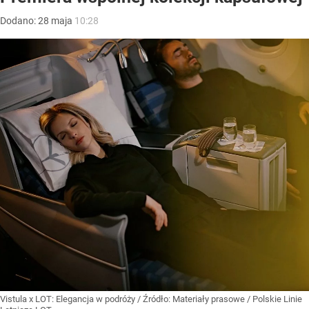
Dodano:
28
maja
10:28
Vistula x LOT: Elegancja w podróży
/ Źródło:
Materiały prasowe
/
Polskie Linie