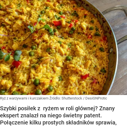
Ryż z warzywami i kurczakiem
Źródło:
Shutterstock
/
DesiGNProtic
Szybki posiłek z ryżem w roli głównej? Znany
ekspert znalazł na niego świetny patent.
Połączenie kilku prostych składników sprawia,