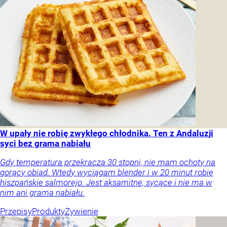
W upały nie robię zwykłego chłodnika. Ten z Andaluzji
syci bez grama nabiału
Gdy temperatura przekracza 30 stopni, nie mam ochoty na
gorący obiad. Wtedy wyciągam blender i w 20 minut robię
hiszpańskie salmorejo. Jest aksamitne, sycące i nie ma w
nim ani grama nabiału.
Przepisy
Produkty
Żywienie