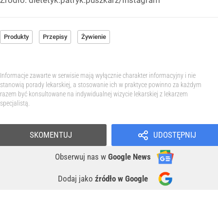
Źródło:
dietetyk.patryk.puszkarz/Instagram
Produkty
Przepisy
Żywienie
Informacje zawarte w serwisie mają wyłącznie charakter informacyjny i nie
stanowią porady lekarskiej, a stosowanie ich w praktyce powinno za każdym
razem być konsultowane na indywidualnej wizycie lekarskiej z lekarzem
specjalistą.
SKOMENTUJ
UDOSTĘPNIJ
Obserwuj nas
w
Google News
Dodaj jako
źródło w Google