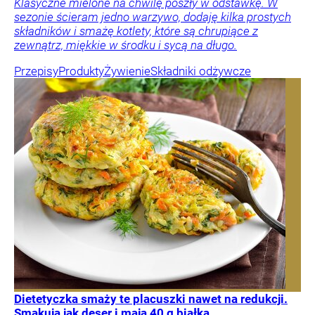
Klasyczne mielone na chwilę poszły w odstawkę. W
sezonie ścieram jedno warzywo, dodaję kilka prostych
składników i smażę kotlety, które są chrupiące z
zewnątrz, miękkie w środku i sycą na długo.
Przepisy
Produkty
Żywienie
Składniki odżywcze
Dietetyczka smaży te placuszki nawet na redukcji.
Smakują jak deser i mają 40 g białka