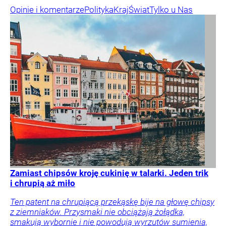
Opinie i komentarze
Polityka
Kraj
Świat
Tylko u Nas
Zamiast chipsów kroję cukinię w talarki. Jeden trik
i chrupią aż miło
Ten patent na chrupiącą przekąskę bije na głowę chipsy
z ziemniaków. Przysmaki nie obciążają żołądka,
smakują wybornie i nie powodują wyrzutów sumienia,