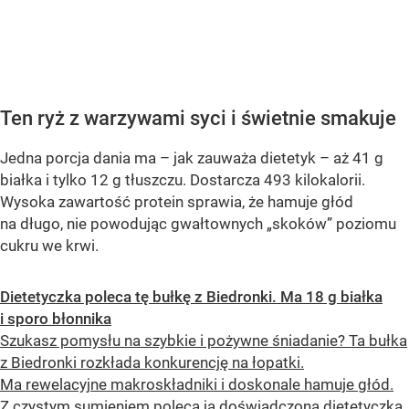
OCEŃ PRZEPIS
Ten ryż z warzywami syci i świetnie smakuje
Jedna porcja dania ma – jak zauważa dietetyk – aż 41 g
białka i tylko 12 g tłuszczu. Dostarcza 493 kilokalorii.
Wysoka zawartość protein sprawia, że hamuje głód
na długo, nie powodując gwałtownych „skoków” poziomu
cukru we krwi.
Dietetyczka poleca tę bułkę z Biedronki. Ma 18 g białka
i sporo błonnika
Szukasz pomysłu na szybkie i pożywne śniadanie? Ta bułka
z Biedronki rozkłada konkurencję na łopatki.
Ma rewelacyjne makroskładniki i doskonale hamuje głód.
Z czystym sumieniem poleca ją doświadczona dietetyczka.