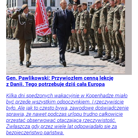
Gen. Pawlikowski: Przywiozłem cenną lekcję
z Danii. Tego potrzebuje dziś cała Europa
Kilka dni spędzonych wakacyjnie w Kopenhadze miało
być przede wszystkim odpoczynkiem. I rzeczywiście
było. Ale jak to często bywa, zawodowe doświadczenie
sprawia, że nawet podczas urlopu trudno całkowicie
przestać obserwować otaczającą rzeczywistość.
Zwłaszcza gdy przez wiele lat odpowiadało się za
bezpieczeństwo państwa.