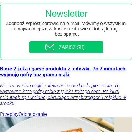
Newsletter
Zdobądź Wprost Zdrowie na e-mail. Mówimy o wszystkim,
co najważniejsze w trosce o zdrowie i dobrą formę –
bez spamu.
ZAPISZ SIĘ
Biorę 2 jajka i garść produktu z lodówki. Po 7 minutach
wyjmuję gofry bez grama mąki
Nie ma w nich mąki, mleka ani proszku do pieczenia. Te
wytrawne keto gofry robię z jajek i żółtego sera. Po kilku
minutach są rumiane, chrupiące przy brzegach i miękkie w
środku.
Przepisy
Odchudzanie