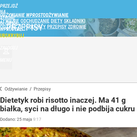
PRZEJDŹ
NA
ODŻYWIANIE WPROST
STRONĘ
ŻYWIENIE
ODCHUDZANIE
DIETY
SKŁADNIKI
GŁÓWNĄ
PRZEPISY
ODŻYWCZE
PRODUKTY
PRZEPISY
ZDROWIE
WPROST.PL
UBSKRYBUJ
ZALOGUJ
MENU
Odżywianie
/
Przepisy
Dietetyk robi risotto inaczej. Ma 41 g
białka, syci na długo i nie podbija cukru
Dodano:
25
maja
9:17