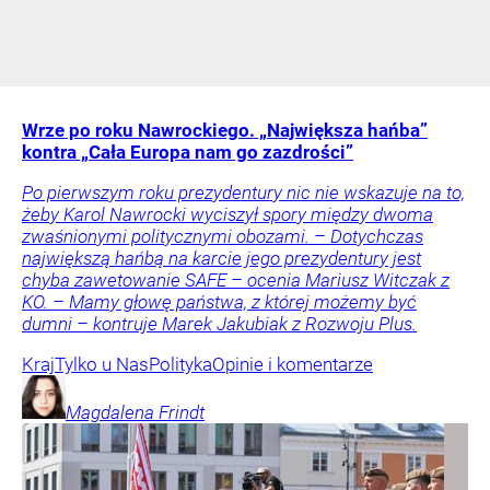
Wrze po roku Nawrockiego. „Największa hańba”
kontra „Cała Europa nam go zazdrości”
Po pierwszym roku prezydentury nic nie wskazuje na to,
żeby Karol Nawrocki wyciszył spory między dwoma
zwaśnionymi politycznymi obozami. – Dotychczas
największą hańbą na karcie jego prezydentury jest
chyba zawetowanie SAFE – ocenia Mariusz Witczak z
KO. – Mamy głowę państwa, z której możemy być
dumni – kontruje Marek Jakubiak z Rozwoju Plus.
Kraj
Tylko u Nas
Polityka
Opinie i komentarze
Magdalena
Frindt