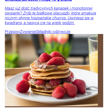
Masz już dość tradycyjnych kanapek i monotonnej
owsianki? Zrób te białkowe placuszki, które smakują
niczym słynne hiszpańskie churros. Uwiniesz się w
kwadrans, a nasycą cię na wiele godzin.
Przepisy
Żywienie
Składniki odżywcze