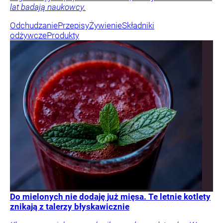
lat badają naukowcy.
Odchudzanie
Przepisy
Żywienie
Składniki
odżywcze
Produkty
Do mielonych nie dodaję już mięsa. Te letnie kotlety
znikają z talerzy błyskawicznie