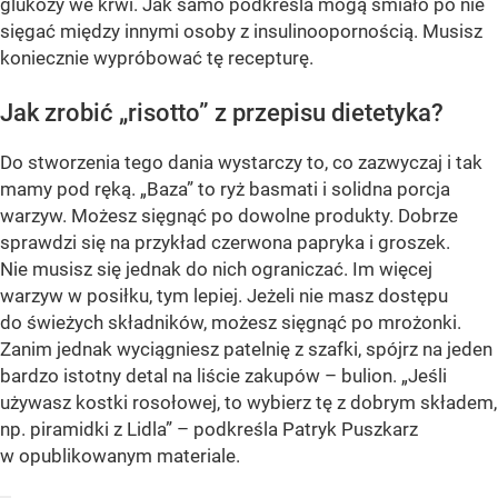
glukozy we krwi. Jak samo podkreśla mogą śmiało po nie
sięgać między innymi osoby z insulinoopornością. Musisz
koniecznie wypróbować tę recepturę.
Jak zrobić „risotto” z przepisu dietetyka?
Do stworzenia tego dania wystarczy to, co zazwyczaj i tak
mamy pod ręką. „Baza” to ryż basmati i solidna porcja
warzyw. Możesz sięgnąć po dowolne produkty. Dobrze
sprawdzi się na przykład czerwona papryka i groszek.
Nie musisz się jednak do nich ograniczać. Im więcej
warzyw w posiłku, tym lepiej. Jeżeli nie masz dostępu
do świeżych składników, możesz sięgnąć po mrożonki.
Zanim jednak wyciągniesz patelnię z szafki, spójrz na jeden
bardzo istotny detal na liście zakupów – bulion. „Jeśli
używasz kostki rosołowej, to wybierz tę z dobrym składem,
np. piramidki z Lidla” – podkreśla Patryk Puszkarz
w opublikowanym materiale.