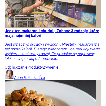
Jedz ten makaron i chudnij. Zobacz 3 rodzaje, które
mają najmniej kalorii
Jest smaczny, sycący i wygodny. Niestety, makaron ma
też sporo kalorii. Dlatego wieczorem i na redukcji warto
wybierać konkretny rodzaj. Te produkty są naprawdę
lekkie i wspierają odchudzanie.
Odchudzanie
Produkty
Żywienie
Anna
Rokicka-Żuk