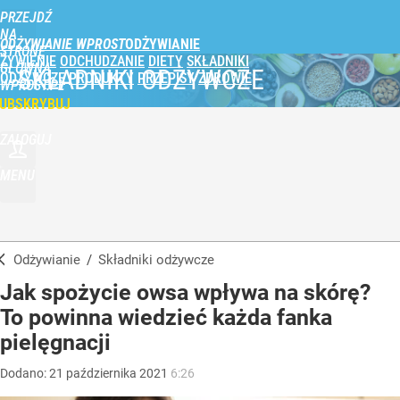
PRZEJDŹ
NA
ODŻYWIANIE WPROST
STRONĘ
ŻYWIENIE
ODCHUDZANIE
DIETY
SKŁADNIKI
GŁÓWNĄ
SKŁADNIKI ODŻYWCZE
ODŻYWCZE
PRODUKTY
PRZEPISY
ZDROWIE
WPROST.PL
UBSKRYBUJ
ZALOGUJ
MENU
Odżywianie
/
Składniki odżywcze
Jak spożycie owsa wpływa na skórę?
To powinna wiedzieć każda fanka
pielęgnacji
Dodano:
21
października
2021
6:26