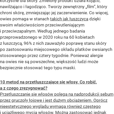
korzystne dla skóry. Zmielony produkt działa kojąco,
nawilżająco i łagodząco. Tworzy zewnętrzny „film”, który
chroni skórę, zmniejszając jej zaczerwienienie. Co więcej,
owies pomaga w stanach
takich jak łuszczyca
dzięki
swoim właściwościom przeciwutleniającym
i przeciwzapalnym. Według jednego badania
przeprowadzonego w 2020 roku na 60 kobietach
z łuszczycą, 96% z nich zauważyło poprawę stanu skóry
po zastosowaniu miejscowego okładu płatków owsianych
stosowanego przez cztery tygodnie. Ponieważ alergie
na owies nie są powszechne, większość ludzi może
bezpiecznie stosować tego typu maski.
10 metod na przetłuszczające się włosy. Co robić,
a z czego zrezygnować?
Przetłuszczanie się włosów polega na nadprodukcji sebum
przez gruczoły łojowe i jest dużym obciążeniem. Oprócz
nieestetycznego wyglądu wymaga również częstego
i uciążliwego mycia włosów. Można zastosować jednak