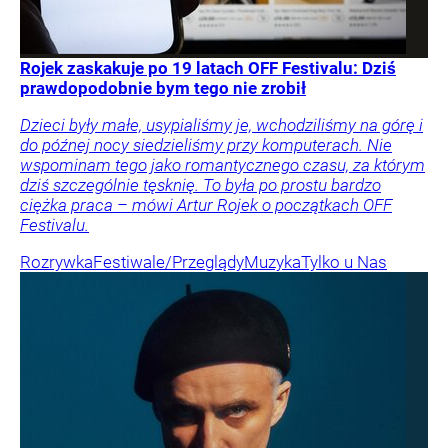
Rojek zaskakuje po 19 latach OFF Festivalu: Dziś
prawdopodobnie bym tego nie zrobił
Dzieci były małe, usypialiśmy je, wchodziliśmy na górę i
do późnej nocy siedzieliśmy przy komputerach. Nie
wspominam tego jako romantycznego czasu, za którym
dziś szczególnie tęsknię. To była po prostu bardzo
ciężka praca – mówi Artur Rojek o początkach OFF
Festivalu.
Rozrywka
Festiwale/Przeglądy
Muzyka
Tylko u Nas