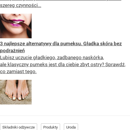
szereg czynności...
3 najlepsze alternatywy dla pumeksu. Gładka skóra bez
podrażnień
Lubisz uczucie gładkiego, zadbanego naskórka,
ale klasyczny pumeks jest dla ciebie zbyt ostry? Sprawdź,
co zamiast tego.
Składniki odżywcze
Produkty
Uroda