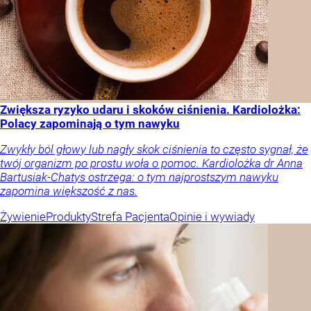
Zwiększa ryzyko udaru i skoków ciśnienia. Kardiolożka:
Polacy zapominają o tym nawyku
Zwykły ból głowy lub nagły skok ciśnienia to często sygnał, że
twój organizm po prostu woła o pomoc. Kardiolożka dr Anna
Bartusiak-Chatys ostrzega: o tym najprostszym nawyku
zapomina większość z nas.
Żywienie
Produkty
Strefa Pacjenta
Opinie i wywiady