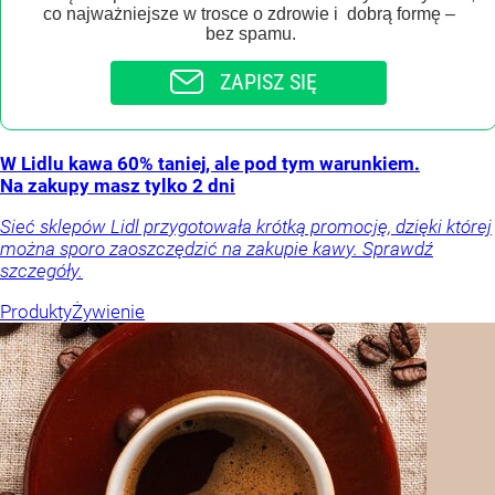
co najważniejsze w trosce o zdrowie i dobrą formę –
bez spamu.
ZAPISZ SIĘ
W Lidlu kawa 60% taniej, ale pod tym warunkiem.
Na zakupy masz tylko 2 dni
Sieć sklepów Lidl przygotowała krótką promocję, dzięki której
można sporo zaoszczędzić na zakupie kawy. Sprawdź
szczegóły.
Produkty
Żywienie