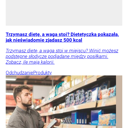
Trzymasz dietę, a waga stoi? Dietetyczka pokazała,
jak nieświadomie zjadasz 500 kcal
Trzymasz dietę, a waga stoi w miejscu? Winić możesz
podstępne słodycze podjadane między posiłkami.
Zobacz, ile mają kalorii.
Odchudzanie
Produkty