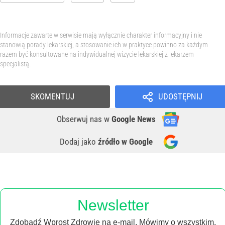
Informacje zawarte w serwisie mają wyłącznie charakter informacyjny i nie
stanowią porady lekarskiej, a stosowanie ich w praktyce powinno za każdym
razem być konsultowane na indywidualnej wizycie lekarskiej z lekarzem
specjalistą.
SKOMENTUJ
UDOSTĘPNIJ
Obserwuj nas
w
Google News
Dodaj jako
źródło w Google
Newsletter
Zdobądź Wprost Zdrowie na e-mail. Mówimy o wszystkim,