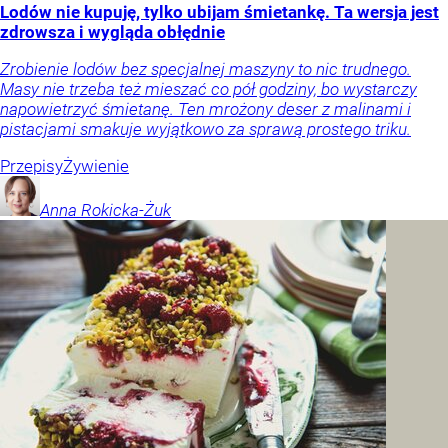
Lodów nie kupuję, tylko ubijam śmietankę. Ta wersja jest
zdrowsza i wygląda obłędnie
Zrobienie lodów bez specjalnej maszyny to nic trudnego.
Masy nie trzeba też mieszać co pół godziny, bo wystarczy
napowietrzyć śmietanę. Ten mrożony deser z malinami i
pistacjami smakuje wyjątkowo za sprawą prostego triku.
Przepisy
Żywienie
Anna
Rokicka-Żuk