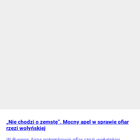
„Nie chodzi o zemstę”. Mocny apel w sprawie ofiar
rzezi wołyńskiej
W Buenos Aires potomkowie ofiar rzezi wołyńskiej