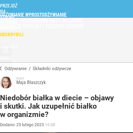
PRZEJDŹ
NA
ODŻYWIANIE WPROST
STRONĘ
ŻYWIENIE
ODCHUDZANIE
DIETY
SKŁADNIKI
GŁÓWNĄ
ODŻYWCZE
PRODUKTY
PRZEPISY
ZDROWIE
WPROST.PL
UBSKRYBUJ
ZALOGUJ
MENU
Odżywianie
/
Składniki odżywcze
Autor:
Maja Błaszczyk
Niedobór białka w diecie – objawy
i skutki. Jak uzupełnić białko
w organizmie?
Dodano:
25
lutego
2023
16:08