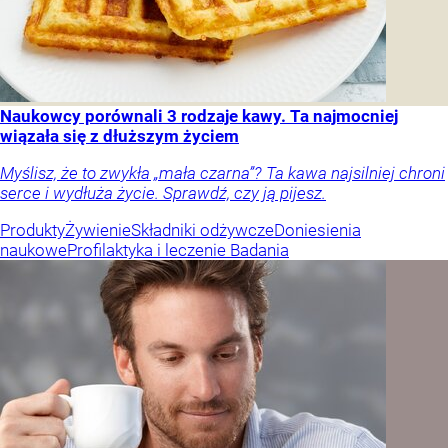
Naukowcy porównali 3 rodzaje kawy. Ta najmocniej
wiązała się z dłuższym życiem
Myślisz, że to zwykła „mała czarna”? Ta kawa najsilniej chroni
serce i wydłuża życie. Sprawdź, czy ją pijesz.
Produkty
Żywienie
Składniki odżywcze
Doniesienia
naukowe
Profilaktyka i leczenie
Badania