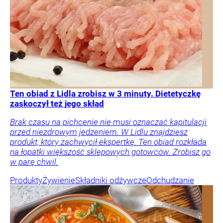
Ten obiad z Lidla zrobisz w 3 minuty. Dietetyczkę
zaskoczył też jego skład
Brak czasu na pichcenie nie musi oznaczać kapitulacji
przed niezdrowym jedzeniem. W Lidlu znajdziesz
produkt, który zachwycił ekspertkę. Ten obiad rozkłada
na łopatki większość sklepowych gotowców. Zrobisz go
w parę chwil.
Produkty
Żywienie
Składniki odżywcze
Odchudzanie