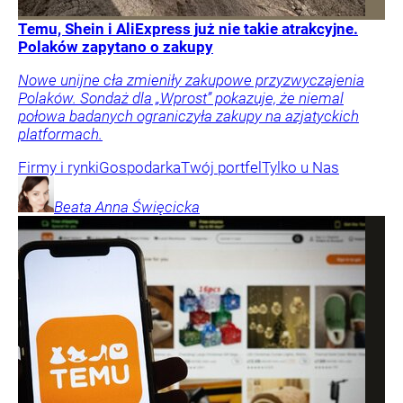
Temu, Shein i AliExpress już nie takie atrakcyjne.
Polaków zapytano o zakupy
Nowe unijne cła zmieniły zakupowe przyzwyczajenia
Polaków. Sondaż dla „Wprost” pokazuje, że niemal
połowa badanych ograniczyła zakupy na azjatyckich
platformach.
Firmy i rynki
Gospodarka
Twój portfel
Tylko u Nas
Beata Anna
Święcicka