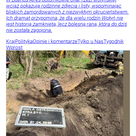
wciąż pokazują rodzinne zdjęcia i listy, wspominając
bliskich zamordowanych z niezwykłym okrucieństwem.
Ich dramat przypomina, że dla wielu rodzin Wołyń nie
jest historią zamkniętą, lecz bolesną raną, która do dziś
nie została zagojona.
Kraj
Polityka
Opinie i komentarze
Tylko u Nas
Tygodnik
Wprost