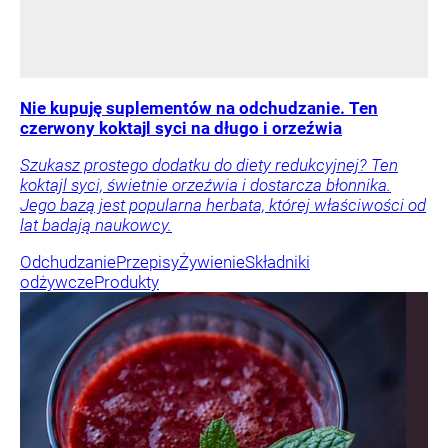
Nie kupuję suplementów na odchudzanie. Ten
czerwony koktajl syci na długo i orzeźwia
Szukasz prostego dodatku do diety redukcyjnej? Ten
koktajl syci, świetnie orzeźwia i dostarcza błonnika.
Jego bazą jest popularna herbata, której właściwości od
lat badają naukowcy.
Odchudzanie
Przepisy
Żywienie
Składniki
odżywcze
Produkty