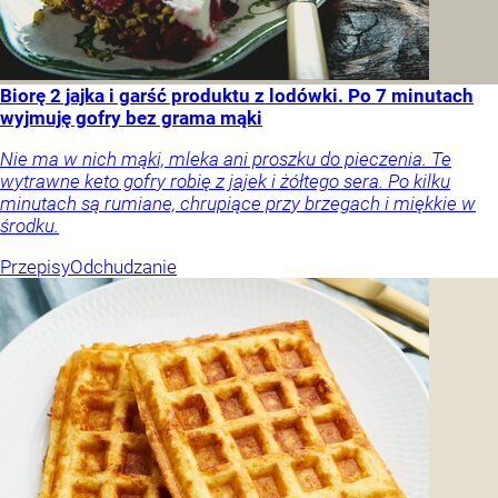
Biorę 2 jajka i garść produktu z lodówki. Po 7 minutach
wyjmuję gofry bez grama mąki
Nie ma w nich mąki, mleka ani proszku do pieczenia. Te
wytrawne keto gofry robię z jajek i żółtego sera. Po kilku
minutach są rumiane, chrupiące przy brzegach i miękkie w
środku.
Przepisy
Odchudzanie