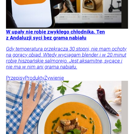
W upały nie robię zwykłego chłodnika. Ten
z Andaluzji syci bez grama nabiału
Gdy temperatura przekracza 30 stopni, nie mam ochoty
na gorący obiad. Wtedy wyciągam blender i w 20 minut
robię hiszpańskie salmorejo. Jest aksamitne, sycące i
nie ma w nim ani grama nabiału.
Przepisy
Produkty
Żywienie