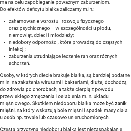
ma na celu zapobieganie poważnym zaburzeniom.
Do efektów deficytu białka zaliczamy m.in.:
zahamowanie wzrostu i rozwoju fizycznego
oraz psychicznego – w szczególności u płodu,
niemowląt, dzieci i młodzieży;
niedobory odporności, które prowadzą do częstych
infekcji;
zaburzenia utrudniające leczenie ran oraz różnych
schorzeń.
Osoby, w których diecie brakuje białka, są bardziej podatne
m.in. na zakażenia wirusami i bakteriami, dłużej dochodzą
do zdrowia po chorobach, a także cierpią z powodu
przewlekłego zmęczenia i osłabienia m.in. układu
mięśniowego. Skutkiem niedoboru białka może być
zanik
mięśni
, na który wskazują bóle mięśni i spadek masy ciała
u osób np. trwale lub czasowo unieruchomionych.
Częstą przyczyną niedoboru białka jest niezaspakajanie