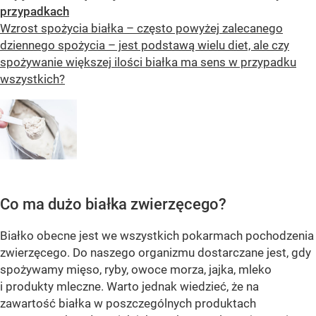
przypadkach
Wzrost spożycia białka – często powyżej zalecanego
dziennego spożycia – jest podstawą wielu diet, ale czy
spożywanie większej ilości białka ma sens w przypadku
wszystkich?
Co ma dużo białka zwierzęcego?
Białko obecne jest we wszystkich pokarmach pochodzenia
zwierzęcego. Do naszego organizmu dostarczane jest, gdy
spożywamy mięso, ryby, owoce morza, jajka, mleko
i produkty mleczne. Warto jednak wiedzieć, że na
zawartość białka w poszczególnych produktach