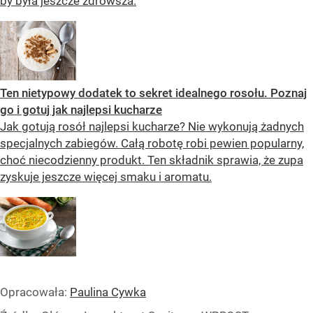
by była jeszcze zdrowsza.
Ten nietypowy dodatek to sekret idealnego rosołu. Poznaj
go i gotuj jak najlepsi kucharze
Jak gotują rosół najlepsi kucharze? Nie wykonują żadnych
specjalnych zabiegów. Całą robotę robi pewien popularny,
choć niecodzienny produkt. Ten składnik sprawia, że zupa
zyskuje jeszcze więcej smaku i aromatu.
Opracowała:
Paulina Cywka