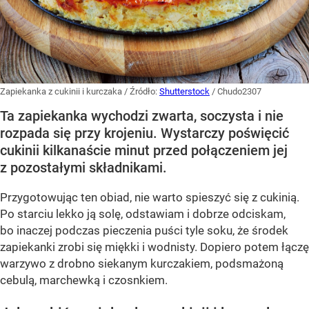
Zapiekanka z cukinii i kurczaka
/ Źródło:
Shutterstock
/
Chudo2307
Ta zapiekanka wychodzi zwarta, soczysta i nie
rozpada się przy krojeniu. Wystarczy poświęcić
cukinii kilkanaście minut przed połączeniem jej
z pozostałymi składnikami.
Przygotowując ten obiad, nie warto spieszyć się z cukinią.
Po starciu lekko ją solę, odstawiam i dobrze odciskam,
bo inaczej podczas pieczenia puści tyle soku, że środek
zapiekanki zrobi się miękki i wodnisty. Dopiero potem łączę
warzywo z drobno siekanym kurczakiem, podsmażoną
cebulą, marchewką i czosnkiem.