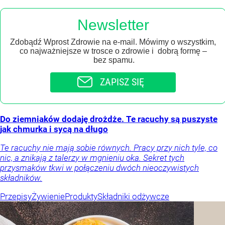
Newsletter
Zdobądź Wprost Zdrowie na e-mail. Mówimy o wszystkim,
co najważniejsze w trosce o zdrowie i dobrą formę –
bez spamu.
ZAPISZ SIĘ
Do ziemniaków dodaję drożdże. Te racuchy są puszyste
jak chmurka i sycą na długo
Te racuchy nie mają sobie równych. Pracy przy nich tyle, co
nic, a znikają z talerzy w mgnieniu oka. Sekret tych
przysmaków tkwi w połączeniu dwóch nieoczywistych
składników.
Przepisy
Żywienie
Produkty
Składniki odżywcze