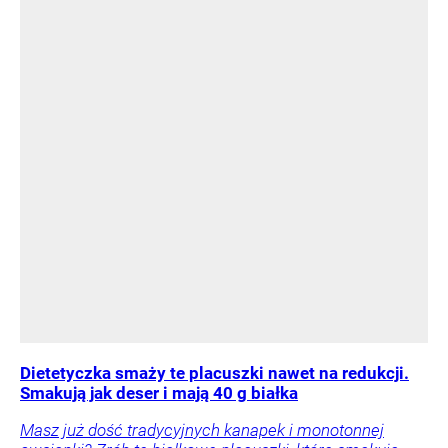
Dietetyczka smaży te placuszki nawet na redukcji.
Smakują jak deser i mają 40 g białka
Masz już dość tradycyjnych kanapek i monotonnej