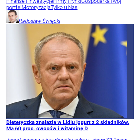
Finanse i inwestycje
Firmy i rynki
Gospodarka
Twój
portfel
Motoryzacja
Tylko u Nas
Radosław
Święcki
Dietetyczka znalazła w Lidlu jogurt z 2 składników.
Ma 60 proc. owoców i witaminę D
Jogurt owocowy bez dodatku cukru i „chemii”? Znana