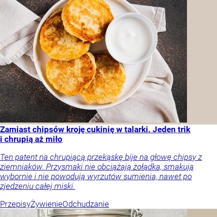
Zamiast chipsów kroję cukinię w talarki. Jeden trik
i chrupią aż miło
Ten patent na chrupiącą przekąskę bije na głowę chipsy z
ziemniaków. Przysmaki nie obciążają żołądka, smakują
wybornie i nie powodują wyrzutów sumienia, nawet po
zjedzeniu całej miski.
Przepisy
Żywienie
Odchudzanie