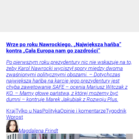
Wrze po roku Nawrockiego. „Największa hańba”
kontra „Cała Europa nam go zazdrości”
Po pierwszym roku prezydentury nic nie wskazuje na to,
żeby Karol Nawrocki wyciszył spory między dwoma
zwaśnionymi politycznymi obozami. – Dotychczas
największą hańbą na karcie jego prezydentury jest
chyba zawetowanie SAFE – ocenia Mariusz Witczak z
KO. – Mamy głowę państwa, z której możemy być
dumni – kontruje Marek Jakubiak z Rozwoju Plus.
Kraj
Tylko u Nas
Polityka
Opinie i komentarze
Tygodnik
Wprost
Magdalena
Frindt