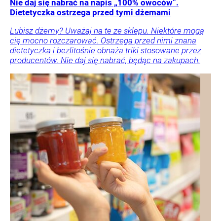
Nie daj się nabrać na napis „100% owoców”.
Dietetyczka ostrzega przed tymi dżemami
Lubisz dżemy? Uważaj na te ze sklepu. Niektóre mogą
cię mocno rozczarować. Ostrzega przed nimi znana
dietetyczka i bezlitośnie obnaża triki stosowane przez
producentów. Nie daj się nabrać, będąc na zakupach.