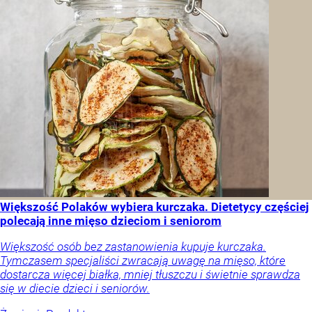
Większość Polaków wybiera kurczaka. Dietetycy częściej
polecają inne mięso dzieciom i seniorom
Większość osób bez zastanowienia kupuje kurczaka.
Tymczasem specjaliści zwracają uwagę na mięso, które
dostarcza więcej białka, mniej tłuszczu i świetnie sprawdza
się w diecie dzieci i seniorów.