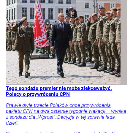
Tego sondażu premier nie może zlekceważyć.
Polacy o przywróceniu CPN
Prawie dwie trzecie Polaków chce przywrócenia
pakietu CPN na dwa ostatnie tygodnie wakacji – wynika
z sondażu dla „Wprost”. Decyzja w tej sprawie lada
dzień.