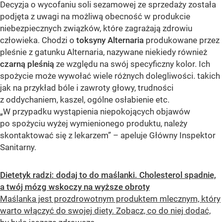
Decyzja o wycofaniu soli sezamowej ze sprzedaży została
podjęta z uwagi na możliwą obecność w produkcie
niebezpiecznych związków, które zagrażają zdrowiu
człowieka. Chodzi o
toksyny Alternaria
produkowane przez
pleśnie z gatunku Alternaria, nazywane niekiedy również
czarną pleśnią
ze względu na swój specyficzny kolor. Ich
spożycie może wywołać wiele różnych dolegliwości. takich
jak na przykład bóle i zawroty głowy, trudności
z oddychaniem, kaszel, ogólne osłabienie etc.
„W przypadku wystąpienia niepokojących objawów
po spożyciu wyżej wymienionego produktu, należy
skontaktować się z lekarzem” – apeluje Główny Inspektor
Sanitarny.
Dietetyk radzi: dodaj to do maślanki. Cholesterol spadnie,
a twój mózg wskoczy na wyższe obroty
Maślanka jest prozdrowotnym produktem mlecznym, który
warto włączyć do swojej diety. Zobacz, co do niej dodać,