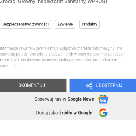
Źródło:
Główny Inspektorat Sanitarny, WPROST
Bezpieczeństwo żywności
Żywienie
Produkty
Informacje zawarte w serwisie mają wyłącznie charakter informacyjny i nie
stanowią porady lekarskiej, a stosowanie ich w praktyce powinno za każdym
razem być konsultowane na indywidualnej wizycie lekarskiej z lekarzem
specjalistą.
SKOMENTUJ
UDOSTĘPNIJ
Obserwuj nas
w
Google News
Dodaj jako
źródło w Google