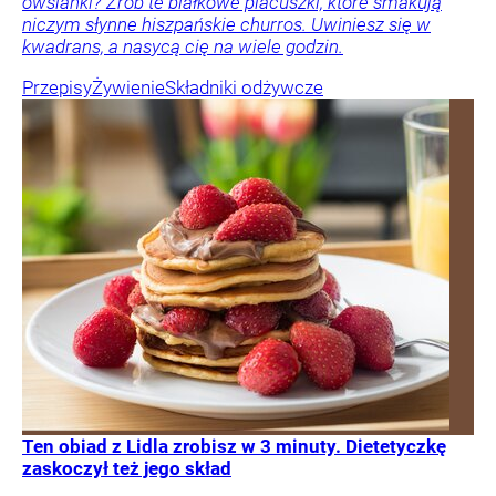
owsianki? Zrób te białkowe placuszki, które smakują
niczym słynne hiszpańskie churros. Uwiniesz się w
kwadrans, a nasycą cię na wiele godzin.
Przepisy
Żywienie
Składniki odżywcze
Ten obiad z Lidla zrobisz w 3 minuty. Dietetyczkę
zaskoczył też jego skład