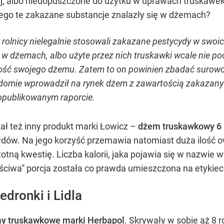
ej, albo niedopuszczone do użytku w uprawach truskawe
ego te zakazane substancje znalazły się w dżemach?
y rolnicy nielegalnie stosowali zakazane pestycydy w sw
i w dżemach, albo użyte przez nich truskawki wcale nie po
ć swojego dżemu. Zatem to on powinien zbadać surowce. Jeś
adomie wprowadził na rynek dżem z zawartością zakazanyc
 opublikowanym raporcie.
ł też inny produkt marki Łowicz –
dżem truskawkowy 6 k
ydów. Na jego korzyść przemawia natomiast duża ilość 
otną kwestię. Liczba kalorii, jaka pojawia się w nazwie 
iwa” porcja została co prawda umieszczona na etykiecie
dronki i Lidla
y truskawkowe marki Herbapol
. Skrywały w sobie aż 8 