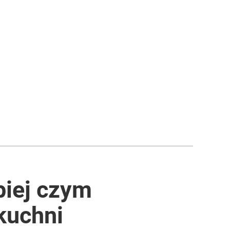
piej czym
kuchni