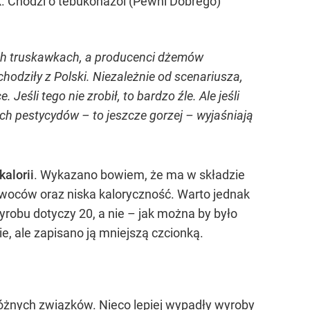
k. Chodzi o tebukonazol (Pewni Dobrego)
oich truskawkach, a producenci dżemów
chodziły z Polski. Niezależnie od scenariusza,
li tego nie zrobił, to bardzo źle. Ale jeśli
h pestycydów – to jeszcze gorzej – wyjaśniają
alorii
. Wykazano bowiem, że ma w składzie
owoców oraz niska kaloryczność. Warto jednak
wyrobu dotyczy 20, a nie – jak można by było
, ale zapisano ją mniejszą czcionką.
różnych związków. Nieco lepiej wypadły wyroby