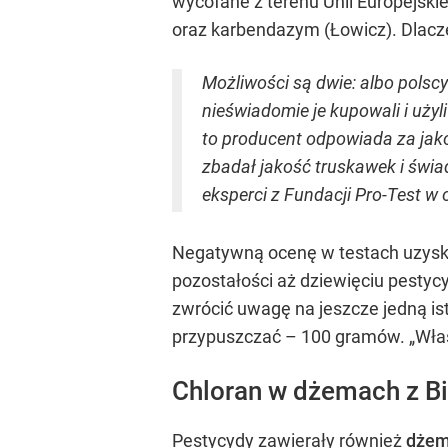
wycofane z terenu Unii Europejski
oraz karbendazym (Łowicz). Dlacz
Możliwości są dwie: albo polsc
nieświadomie je kupowali i użyl
to producent odpowiada za jakoś
zbadał jakość truskawek i świ
eksperci z Fundacji Pro-Test w
Negatywną ocenę w testach uzyska
pozostałości aż dziewięciu pestyc
zwrócić uwagę na jeszcze jedną ist
przypuszczać – 100 gramów. „Właśc
Chloran w dżemach z Bie
Pestycydy zawierały również
dżem