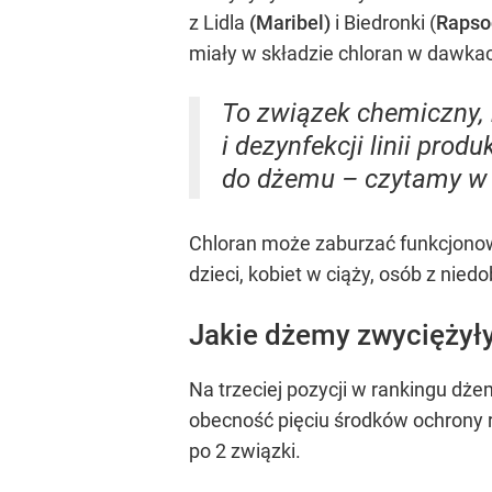
z Lidla
(Maribel)
i Biedronki (
Rapso
miały w składzie chloran w dawka
To związek chemiczny, 
i dezynfekcji linii pro
do dżemu – czytamy w r
Chloran może zaburzać funkcjonow
dzieci, kobiet w ciąży, osób z nie
Jakie dżemy zwyciężyły
Na trzeciej pozycji w rankingu dż
obecność pięciu środków ochrony 
po 2 związki.