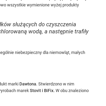
kowo wszystkie wymienione wyżej produkty
dków służących do czyszczenia
 chlorowaną wodą, a następnie trafiły
ególnie niebezpieczny dla niemowląt, małych
dukt marki
Dawtona
. Stwierdzono w nim
 wyrobach marek
Stovit i BiFix.
W obu znaleziono