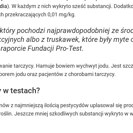
dia
). W każdym z nich wykryto sześć substancji. Dodat
ch przekraczających 0,01 mg/kg.
który pochodzi najprawdopodobniej ze śro
dukcyjnych albo z truskawek, które były myte
aporcie Fundacji Pro-Test.
anie tarczycy. Hamuje bowiem wychwyt jodu. Jest szcz
doborem jodu oraz pacjentów z chorobami tarczycy.
 w testach?
emów z najmniejszą ilością pestycydów uplasował się pro
roślin. Jeszcze mniej szkodliwych substancji wykryto w