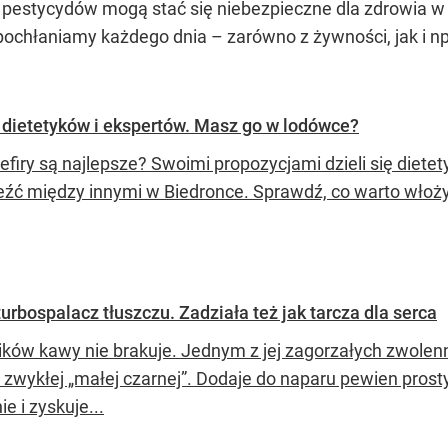
 pestycydów mogą stać się niebezpieczne dla zdrowia w
pochłaniamy każdego dnia – zarówno z żywności, jak i 
ca dietetyków i ekspertów. Masz go w lodówce?
efiry są najlepsze? Swoimi propozycjami dzieli się diete
leźć między innymi w Biedronce. Sprawdź, co warto wło
turbospalacz tłuszczu. Zadziała też jak tarcza dla serca
ików kawy nie brakuje. Jednym z jej zagorzałych zwolenni
ja zwykłej „małej czarnej”. Dodaje do naparu pewien pros
e i zyskuje...