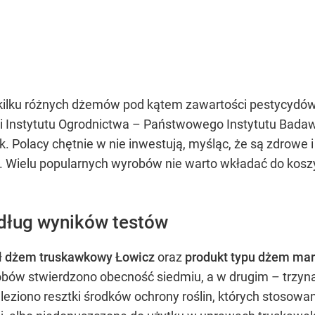
a kilku różnych dżemów pod kątem zawartości pestycydó
Instytutu Ogrodnictwa – Państwowego Instytutu Badawc
k. Polacy chętnie w nie inwestują, myśląc, że są zdrowe
 Wielu popularnych wyrobów nie warto wkładać do kosz
dług wyników testów
ł
dżem truskawkowy Łowicz
oraz
produkt typu dżem mar
bów stwierdzono obecność siedmiu, a w drugim – trzyn
ziono resztki środków ochrony roślin, których stosowani