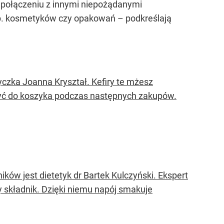
 połączeniu z innymi niepożądanymi
np. kosmetyków czy opakowań – podkreślają
tyczka Joanna Kryształ. Kefiry te mżesz
żyć do koszyka podczas następnych zakupów.
ków jest dietetyk dr Bartek Kulczyński. Ekspert
ty składnik. Dzięki niemu napój smakuje