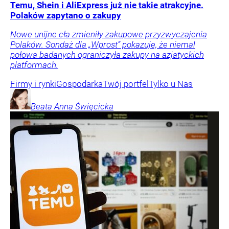
Temu, Shein i AliExpress już nie takie atrakcyjne.
Polaków zapytano o zakupy
Nowe unijne cła zmieniły zakupowe przyzwyczajenia
Polaków. Sondaż dla „Wprost” pokazuje, że niemal
połowa badanych ograniczyła zakupy na azjatyckich
platformach.
Firmy i rynki
Gospodarka
Twój portfel
Tylko u Nas
Beata Anna
Święcicka