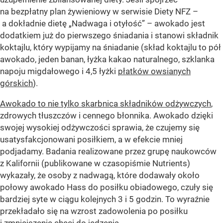
na bezpłatny plan żywieniowy w serwisie Diety NFZ –
a dokładnie dietę „Nadwaga i otyłość” – awokado jest
dodatkiem już do pierwszego śniadania i stanowi składnik
koktajlu, który wypijamy na śniadanie (skład koktajlu to pół
awokado, jeden banan, łyżka kakao naturalnego, szklanka
napoju migdałowego i 4,5 łyżki
płatków owsianych
górskich
).
Awokado to nie tylko skarbnica składników odżywczych
,
zdrowych tłuszczów i cennego błonnika. Awokado dzięki
swojej wysokiej odżywczości sprawia, że czujemy się
usatysfakcjonowani posiłkiem, a w efekcie mniej
podjadamy. Badania realizowane przez grupę naukowców
z Kalifornii (publikowane w czasopiśmie Nutrients)
wykazały, że osoby z nadwagą, które dodawały około
połowy awokado Hass do posiłku obiadowego, czuły się
bardziej syte w ciągu kolejnych 3 i 5 godzin. To wyraźnie
przekładało się na wzrost zadowolenia po posiłku