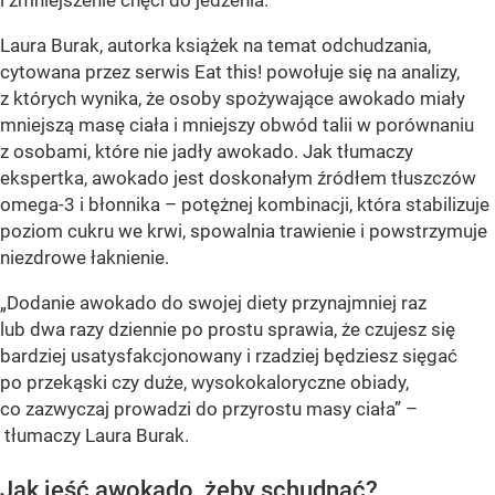
i zmniejszenie chęci do jedzenia.
Laura Burak, autorka książek na temat odchudzania,
cytowana przez serwis Eat this! powołuje się na analizy,
z których wynika, że osoby spożywające awokado miały
mniejszą masę ciała i mniejszy obwód talii w porównaniu
z osobami, które nie jadły awokado. Jak tłumaczy
ekspertka, awokado jest doskonałym źródłem tłuszczów
omega-3 i błonnika – potężnej kombinacji, która stabilizuje
poziom cukru we krwi, spowalnia trawienie i powstrzymuje
niezdrowe łaknienie.
„Dodanie awokado do swojej diety przynajmniej raz
lub dwa razy dziennie po prostu sprawia, że czujesz się
bardziej usatysfakcjonowany i rzadziej będziesz sięgać
po przekąski czy duże, wysokokaloryczne obiady,
co zazwyczaj prowadzi do przyrostu masy ciała” –
tłumaczy Laura Burak.
Jak jeść awokado, żeby schudnąć?