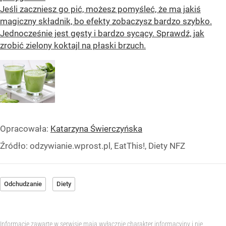
Jeśli zaczniesz go pić, możesz pomyśleć, że ma jakiś
magiczny składnik, bo efekty zobaczysz bardzo szybko.
Jednocześnie jest gęsty i bardzo sycący. Sprawdź, jak
zrobić zielony koktajl na płaski brzuch.
Opracowała:
Katarzyna Świerczyńska
Źródło:
odzywianie.wprost.pl, EatThis!, Diety NFZ
Odchudzanie
Diety
Informacje zawarte w serwisie mają wyłącznie charakter informacyjny i nie