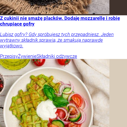
Z cukinii nie smażę placków. Dodaję mozzarellę i robię
chrupiące gofry
Lubisz gofry? Gdy spróbujesz tych przepadniesz. Jeden
wytrawny składnik sprawia, że smakują naprawdę
wyjątkowo.
Przepisy
Żywienie
Składniki odżywcze