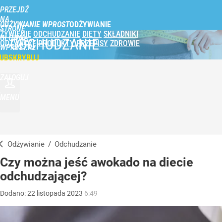
PRZEJDŹ
NA
ODŻYWIANIE WPROST
STRONĘ
ŻYWIENIE
ODCHUDZANIE
DIETY
SKŁADNIKI
GŁÓWNĄ
ODCHUDZANIE
ODŻYWCZE
PRODUKTY
PRZEPISY
ZDROWIE
WPROST.PL
UBSKRYBUJ
ZALOGUJ
MENU
Odżywianie
/
Odchudzanie
Czy można jeść awokado na diecie
odchudzającej?
Dodano:
22
listopada
2023
6:49