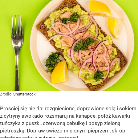
Żródło:
Shutterstock
Prościej się nie da: rozgniecione, doprawione solą i sokiem
z cytryny awokado rozsmaruj na kanapce, połóż kawałki
tuńczyka z puszki, czerwoną cebulkę i posyp zieloną
pietruszką. Dopraw świeżo mielonym pieprzem, skrop
odrobiną soku z cytryny i gotowe!