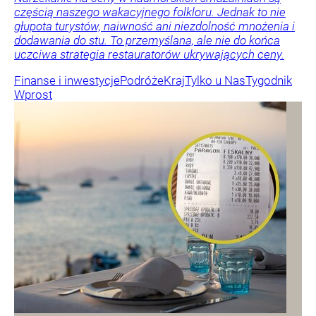
częścią naszego wakacyjnego folkloru. Jednak to nie
głupota turystów, naiwność ani niezdolność mnożenia i
dodawania do stu. To przemyślana, ale nie do końca
uczciwa strategia restauratorów ukrywających ceny.
Finanse i inwestycje
Podróże
Kraj
Tylko u Nas
Tygodnik
Wprost