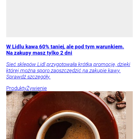
W Lidlu kawa 60% taniej, ale pod tym warunkiem.
Na zakupy masz tylko 2 dni
Sieć sklepów Lidl przygotowała krótką promocję, dzięki
której można sporo zaoszczędzić na zakupie kawy.
Sprawdź szczegóły.
Produkty
Żywienie