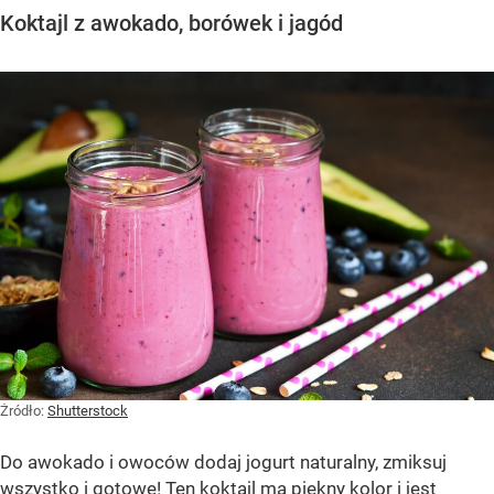
Koktajl z awokado, borówek i jagód
Żródło:
Shutterstock
Do awokado i owoców dodaj jogurt naturalny, zmiksuj
wszystko i gotowe! Ten koktajl ma piękny kolor i jest