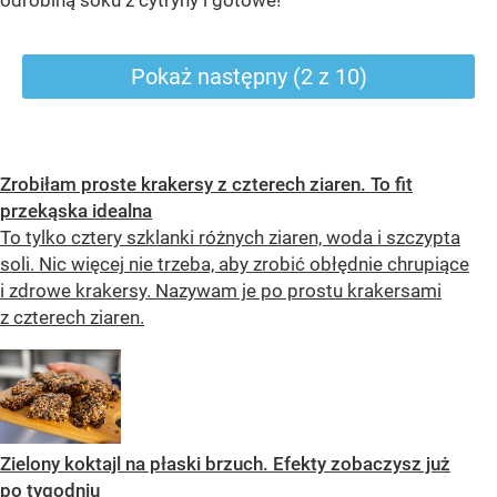
Pokaż następny (2 z 10)
Zrobiłam proste krakersy z czterech ziaren. To fit
przekąska idealna
To tylko cztery szklanki różnych ziaren, woda i szczypta
soli. Nic więcej nie trzeba, aby zrobić obłędnie chrupiące
i zdrowe krakersy. Nazywam je po prostu krakersami
z czterech ziaren.
Zielony koktajl na płaski brzuch. Efekty zobaczysz już
po tygodniu