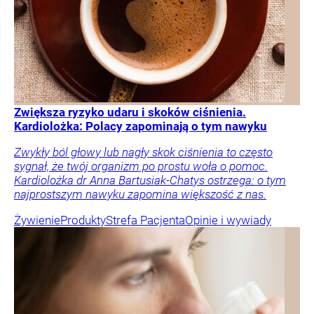
Zwiększa ryzyko udaru i skoków ciśnienia.
Kardiolożka: Polacy zapominają o tym nawyku
Zwykły ból głowy lub nagły skok ciśnienia to często
sygnał, że twój organizm po prostu woła o pomoc.
Kardiolożka dr Anna Bartusiak-Chatys ostrzega: o tym
najprostszym nawyku zapomina większość z nas.
Żywienie
Produkty
Strefa Pacjenta
Opinie i wywiady