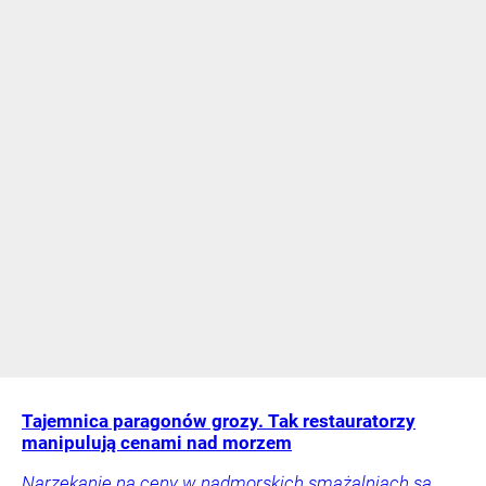
Tajemnica paragonów grozy. Tak restauratorzy
manipulują cenami nad morzem
Narzekanie na ceny w nadmorskich smażalniach są