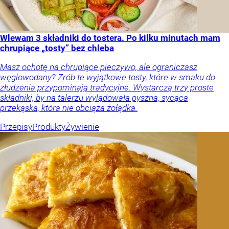
Wlewam 3 składniki do tostera. Po kilku minutach mam
chrupiące „tosty” bez chleba
Masz ochotę na chrupiące pieczywo, ale ograniczasz
węglowodany? Zrób te wyjątkowe tosty, które w smaku do
złudzenia przypominają tradycyjne. Wystarczą trzy proste
składniki, by na talerzu wylądowała pyszna, sycąca
przekąska, która nie obciąża żołądka.
Przepisy
Produkty
Żywienie