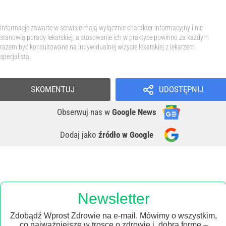
Informacje zawarte w serwisie mają wyłącznie charakter informacyjny i nie
stanowią porady lekarskiej, a stosowanie ich w praktyce powinno za każdym
razem być konsultowane na indywidualnej wizycie lekarskiej z lekarzem
specjalistą.
SKOMENTUJ
UDOSTĘPNIJ
Obserwuj nas
w
Google News
Dodaj jako
źródło w Google
Newsletter
Zdobądź Wprost Zdrowie na e-mail. Mówimy o wszystkim,
co najważniejsze w trosce o zdrowie i dobrą formę –