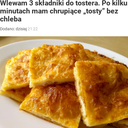
Wlewam 3 składniki do tostera. Po kilku
minutach mam chrupiące „tosty” bez
chleba
Dodano:
dzisiaj
21:22