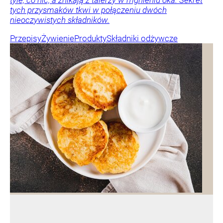
tyle, co nic, a znikają z talerzy w mgnieniu oka. Sekret
tych przysmaków tkwi w połączeniu dwóch
nieoczywistych składników.
Przepisy
Żywienie
Produkty
Składniki odżywcze