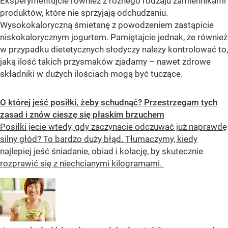
Eksperymentujcie również z różnego rodzaju zamiennikami
produktów, które nie sprzyjają odchudzaniu.
Wysokokaloryczną śmietanę z powodzeniem zastąpicie
niskokalorycznym jogurtem. Pamiętajcie jednak, że również
w przypadku dietetycznych słodyczy należy kontrolować to,
jaką ilość takich przysmaków zjadamy – nawet zdrowe
składniki w dużych ilościach mogą być tuczące.
O której jeść posiłki, żeby schudnąć? Przestrzegam tych
zasad i znów cieszę się płaskim brzuchem
Posiłki jecie wtedy, gdy zaczynacie odczuwać już naprawdę
silny głód? To bardzo duży błąd. Tłumaczymy, kiedy
najlepiej jeść śniadanie, obiad i kolację, by skutecznie
rozprawić się z niechcianymi kilogramami.