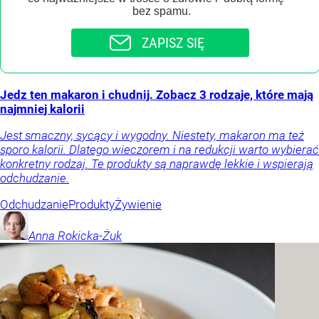
bez spamu.
ZAPISZ SIĘ
Jedz ten makaron i chudnij. Zobacz 3 rodzaje, które mają
najmniej kalorii
Jest smaczny, sycący i wygodny. Niestety, makaron ma też
sporo kalorii. Dlatego wieczorem i na redukcji warto wybierać
konkretny rodzaj. Te produkty są naprawdę lekkie i wspierają
odchudzanie.
Odchudzanie
Produkty
Żywienie
Anna
Rokicka-Żuk