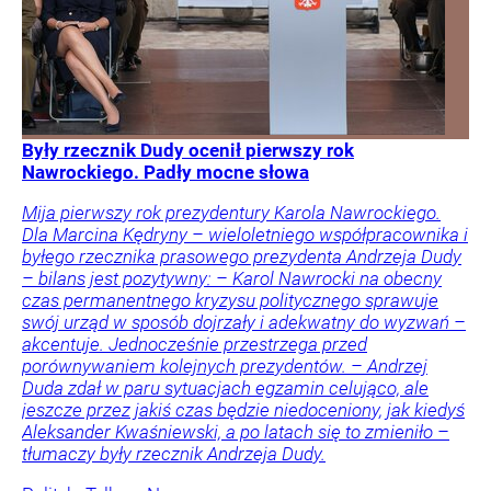
Były rzecznik Dudy ocenił pierwszy rok
Nawrockiego. Padły mocne słowa
Mija pierwszy rok prezydentury Karola Nawrockiego.
Dla Marcina Kędryny – wieloletniego współpracownika i
byłego rzecznika prasowego prezydenta Andrzeja Dudy
– bilans jest pozytywny: – Karol Nawrocki na obecny
czas permanentnego kryzysu politycznego sprawuje
swój urząd w sposób dojrzały i adekwatny do wyzwań –
akcentuje. Jednocześnie przestrzega przed
porównywaniem kolejnych prezydentów. – Andrzej
Duda zdał w paru sytuacjach egzamin celująco, ale
jeszcze przez jakiś czas będzie niedoceniony, jak kiedyś
Aleksander Kwaśniewski, a po latach się to zmieniło –
tłumaczy były rzecznik Andrzeja Dudy.