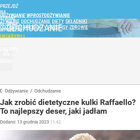
PRZEJDŹ
NA
ODŻYWIANIE WPROST
STRONĘ
ŻYWIENIE
ODCHUDZANIE
DIETY
SKŁADNIKI
GŁÓWNĄ
ODCHUDZANIE
ODŻYWCZE
PRODUKTY
PRZEPISY
ZDROWIE
WPROST.PL
UBSKRYBUJ
ZALOGUJ
MENU
Odżywianie
/
Odchudzanie
Jak zrobić dietetyczne kulki Raffaello?
To najlepszy deser, jaki jadłam
Dodano:
13
grudnia
2023
11:42