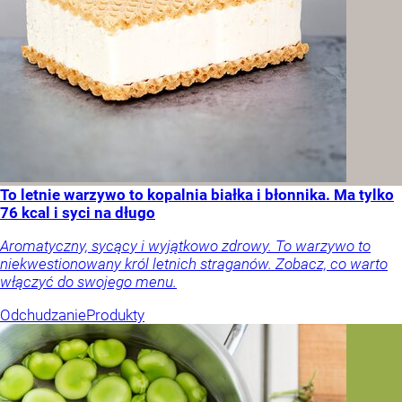
To letnie warzywo to kopalnia białka i błonnika. Ma tylko
76 kcal i syci na długo
Aromatyczny, sycący i wyjątkowo zdrowy. To warzywo to
niekwestionowany król letnich straganów. Zobacz, co warto
włączyć do swojego menu.
Odchudzanie
Produkty