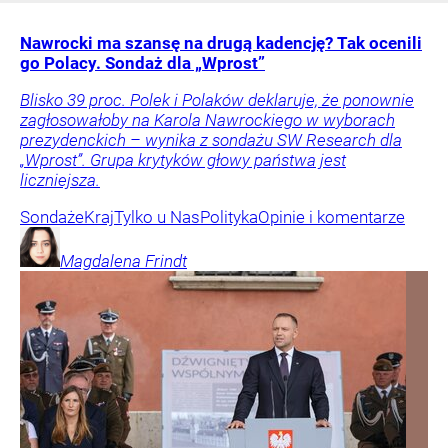
Nawrocki ma szansę na drugą kadencję? Tak ocenili
go Polacy. Sondaż dla „Wprost”
Blisko 39 proc. Polek i Polaków deklaruje, że ponownie
zagłosowałoby na Karola Nawrockiego w wyborach
prezydenckich – wynika z sondażu SW Research dla
„Wprost”. Grupa krytyków głowy państwa jest
liczniejsza.
Sondaże
Kraj
Tylko u Nas
Polityka
Opinie i komentarze
Magdalena
Frindt