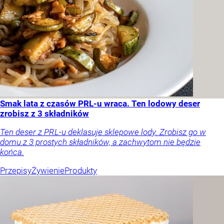
Smak lata z czasów PRL-u wraca. Ten lodowy deser
zrobisz z 3 składników
Ten deser z PRL-u deklasuje sklepowe lody. Zrobisz go w
domu z 3 prostych składników, a zachwytom nie będzie
końca.
Przepisy
Żywienie
Produkty