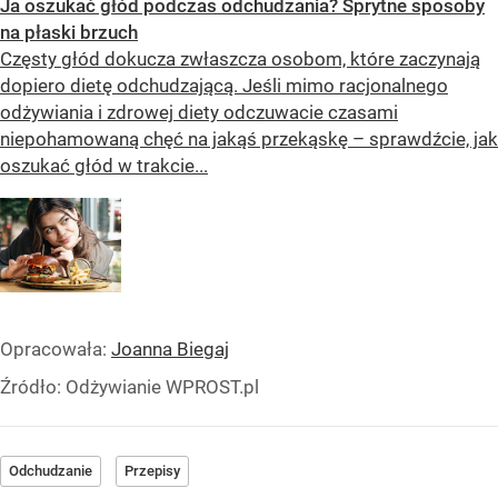
Ja oszukać głód podczas odchudzania? Sprytne sposoby
na płaski brzuch
Częsty głód dokucza zwłaszcza osobom, które zaczynają
dopiero dietę odchudzającą. Jeśli mimo racjonalnego
odżywiania i zdrowej diety odczuwacie czasami
niepohamowaną chęć na jakąś przekąskę – sprawdźcie, jak
oszukać głód w trakcie...
Opracowała:
Joanna Biegaj
Źródło:
Odżywianie WPROST.pl
Odchudzanie
Przepisy