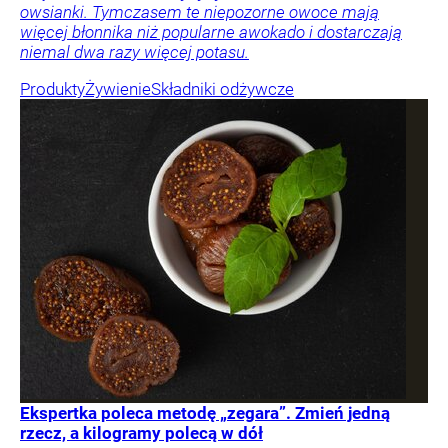
owsianki. Tymczasem te niepozorne owoce mają
więcej błonnika niż popularne awokado i dostarczają
niemal dwa razy więcej potasu.
Produkty
Żywienie
Składniki odżywcze
Ekspertka poleca metodę „zegara”. Zmień jedną
rzecz, a kilogramy polecą w dół