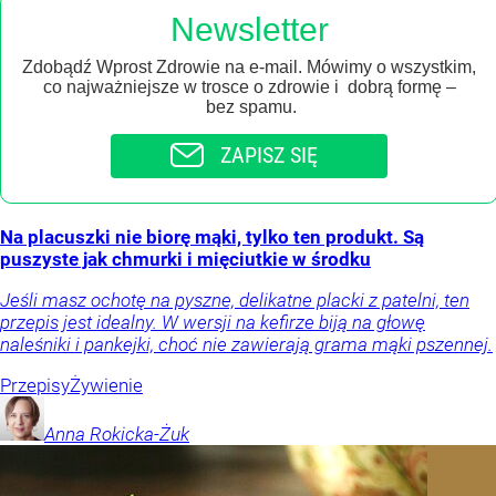
Newsletter
Zdobądź Wprost Zdrowie na e-mail. Mówimy o wszystkim,
co najważniejsze w trosce o zdrowie i dobrą formę –
bez spamu.
ZAPISZ SIĘ
Na placuszki nie biorę mąki, tylko ten produkt. Są
puszyste jak chmurki i mięciutkie w środku
Jeśli masz ochotę na pyszne, delikatne placki z patelni, ten
przepis jest idealny. W wersji na kefirze biją na głowę
naleśniki i pankejki, choć nie zawierają grama mąki pszennej.
Przepisy
Żywienie
Anna
Rokicka-Żuk