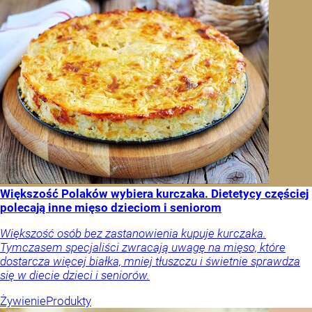
Większość Polaków wybiera kurczaka. Dietetycy częściej
polecają inne mięso dzieciom i seniorom
Większość osób bez zastanowienia kupuje kurczaka.
Tymczasem specjaliści zwracają uwagę na mięso, które
dostarcza więcej białka, mniej tłuszczu i świetnie sprawdza
się w diecie dzieci i seniorów.
Żywienie
Produkty