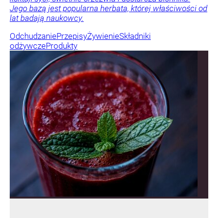
Jego bazą jest popularna herbata, której właściwości od
lat badają naukowcy.
Odchudzanie
Przepisy
Żywienie
Składniki
odżywcze
Produkty