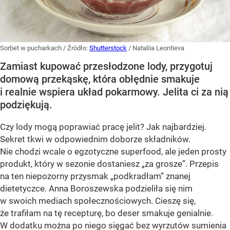
Sorbet w pucharkach
/ Źródło:
Shutterstock
/
Nataliia Leontieva
Zamiast kupować przesłodzone lody, przygotuj
domową przekąskę, która obłędnie smakuje
i realnie wspiera układ pokarmowy. Jelita ci za nią
podziękują.
Czy lody mogą poprawiać pracę jelit? Jak najbardziej.
Sekret tkwi w odpowiednim doborze składników.
Nie chodzi wcale o egzotyczne superfood, ale jeden prosty
produkt, który w sezonie dostaniesz „za grosze”. Przepis
na ten niepozorny przysmak „podkradłam” znanej
dietetyczce. Anna Boroszewska podzieliła się nim
w swoich mediach społecznościowych. Cieszę się,
że trafiłam na tę recepturę, bo deser smakuje genialnie.
W dodatku można po niego sięgać bez wyrzutów sumienia