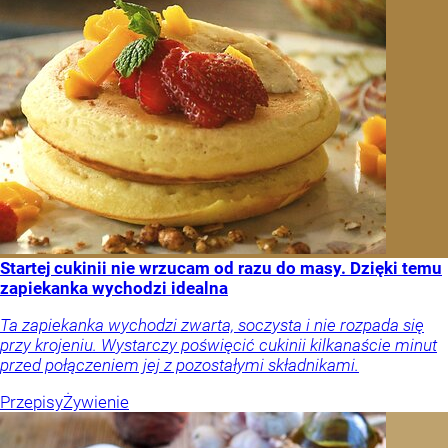
Startej cukinii nie wrzucam od razu do masy. Dzięki temu
zapiekanka wychodzi idealna
Ta zapiekanka wychodzi zwarta, soczysta i nie rozpada się
przy krojeniu. Wystarczy poświęcić cukinii kilkanaście minut
przed połączeniem jej z pozostałymi składnikami.
Przepisy
Żywienie