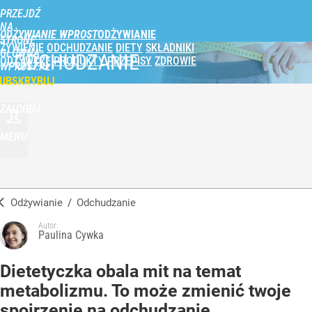
PRZEJDŹ
NA
ODŻYWIANIE WPROST
STRONĘ
ŻYWIENIE
ODCHUDZANIE
DIETY
SKŁADNIKI
GŁÓWNĄ
ODCHUDZANIE
ODŻYWCZE
PRODUKTY
PRZEPISY
ZDROWIE
WPROST.PL
UBSKRYBUJ
ZALOGUJ
MENU
Odżywianie
/
Odchudzanie
Autor:
Paulina Cywka
Dietetyczka obala mit na temat
metabolizmu. To może zmienić twoje
spojrzenie na odchudzanie