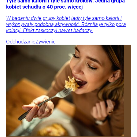
Tyle samo kalorii i tyle samo kroków. Jedna grupa
kobiet schudła o 40 proc. więcej
W badaniu dwie grupy kobiet jadły tyle samo kalorii i
wykonywały podobną aktywność. Różniła je tylko pora
kolacji. Efekt zaskoczył nawet badaczy.
Odchudzanie
Żywienie