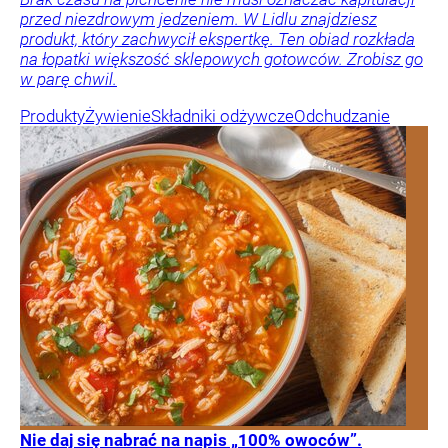
przed niezdrowym jedzeniem. W Lidlu znajdziesz
produkt, który zachwycił ekspertkę. Ten obiad rozkłada
na łopatki większość sklepowych gotowców. Zrobisz go
w parę chwil.
Produkty
Żywienie
Składniki odżywcze
Odchudzanie
Nie daj się nabrać na napis „100% owoców”.