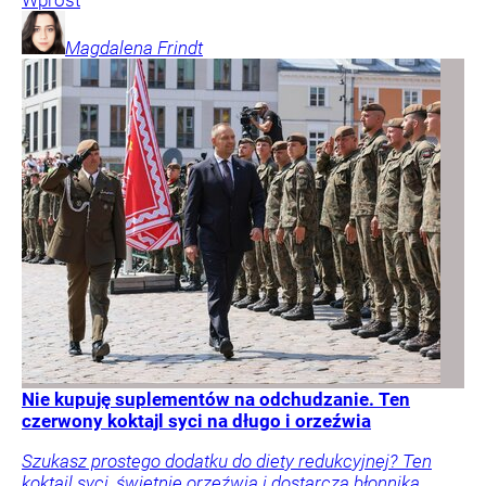
Magdalena
Frindt
Nie kupuję suplementów na odchudzanie. Ten
czerwony koktajl syci na długo i orzeźwia
Szukasz prostego dodatku do diety redukcyjnej? Ten
koktajl syci, świetnie orzeźwia i dostarcza błonnika.