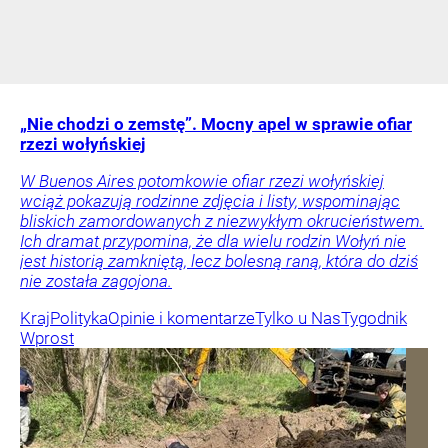
„Nie chodzi o zemstę”. Mocny apel w sprawie ofiar
rzezi wołyńskiej
W Buenos Aires potomkowie ofiar rzezi wołyńskiej
wciąż pokazują rodzinne zdjęcia i listy, wspominając
bliskich zamordowanych z niezwykłym okrucieństwem.
Ich dramat przypomina, że dla wielu rodzin Wołyń nie
jest historią zamkniętą, lecz bolesną raną, która do dziś
nie została zagojona.
Kraj
Polityka
Opinie i komentarze
Tylko u Nas
Tygodnik
Wprost