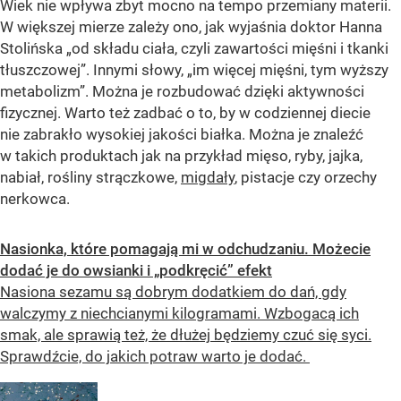
Wiek nie wpływa zbyt mocno na tempo przemiany materii.
W większej mierze zależy ono, jak wyjaśnia doktor Hanna
Stolińska „od składu ciała, czyli zawartości mięśni i tkanki
tłuszczowej”. Innymi słowy, „im więcej mięśni, tym wyższy
metabolizm”. Można je rozbudować dzięki aktywności
fizycznej. Warto też zadbać o to, by w codziennej diecie
nie zabrakło wysokiej jakości białka. Można je znaleźć
w takich produktach jak na przykład mięso, ryby, jajka,
nabiał, rośliny strączkowe,
migdały
, pistacje czy orzechy
nerkowca.
Nasionka, które pomagają mi w odchudzaniu. Możecie
dodać je do owsianki i „podkręcić” efekt
Nasiona sezamu są dobrym dodatkiem do dań, gdy
walczymy z niechcianymi kilogramami. Wzbogacą ich
smak, ale sprawią też, że dłużej będziemy czuć się syci.
Sprawdźcie, do jakich potraw warto je dodać.