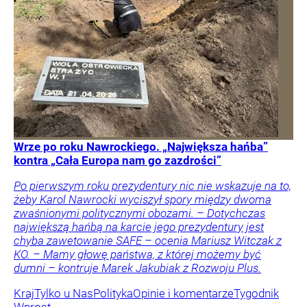
Wrze po roku Nawrockiego. „Największa hańba”
kontra „Cała Europa nam go zazdrości”
Po pierwszym roku prezydentury nic nie wskazuje na to,
żeby Karol Nawrocki wyciszył spory między dwoma
zwaśnionymi politycznymi obozami. – Dotychczas
największą hańbą na karcie jego prezydentury jest
chyba zawetowanie SAFE – ocenia Mariusz Witczak z
KO. – Mamy głowę państwa, z której możemy być
dumni – kontruje Marek Jakubiak z Rozwoju Plus.
Kraj
Tylko u Nas
Polityka
Opinie i komentarze
Tygodnik
Wprost