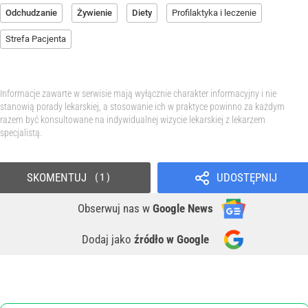
Odchudzanie
Żywienie
Diety
Profilaktyka i leczenie
Strefa Pacjenta
Informacje zawarte w serwisie mają wyłącznie charakter informacyjny i nie
stanowią porady lekarskiej, a stosowanie ich w praktyce powinno za każdym
razem być konsultowane na indywidualnej wizycie lekarskiej z lekarzem
specjalistą.
SKOMENTUJ
UDOSTĘPNIJ
1
Obserwuj nas
w
Google News
Dodaj jako
źródło w Google