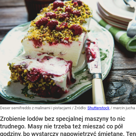
Deser semifreddo z malinami i pistacjami
/ Źródło:
Shutterstock
/
marcin jucha
Zrobienie lodów bez specjalnej maszyny to nic
trudnego. Masy nie trzeba też mieszać co pół
godziny, bo wystarczy napowietrzyć śmietanę. Ten