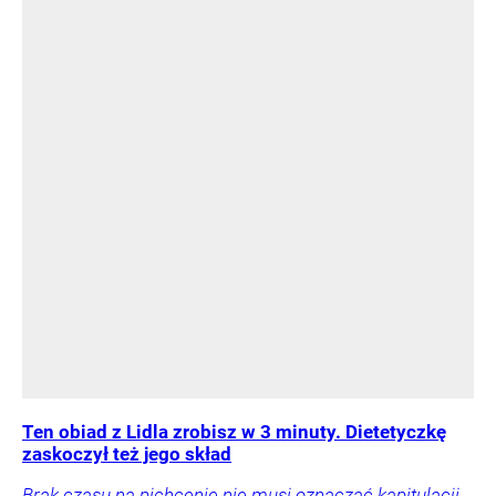
Ten obiad z Lidla zrobisz w 3 minuty. Dietetyczkę
zaskoczył też jego skład
Brak czasu na pichcenie nie musi oznaczać kapitulacji