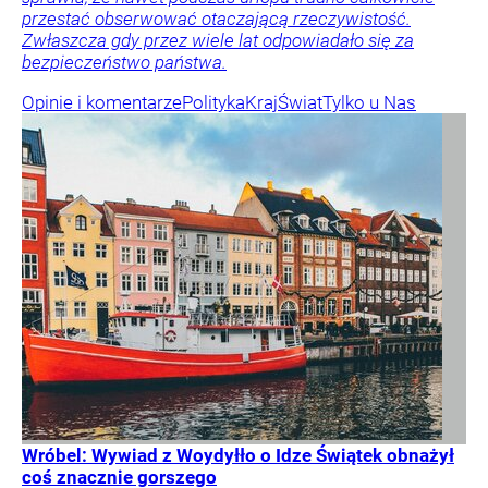
przestać obserwować otaczającą rzeczywistość.
Zwłaszcza gdy przez wiele lat odpowiadało się za
bezpieczeństwo państwa.
Opinie i komentarze
Polityka
Kraj
Świat
Tylko u Nas
Wróbel: Wywiad z Woydyłło o Idze Świątek obnażył
coś znacznie gorszego