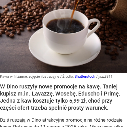
Kawa w filiżance, zdjęcie ilustracyjne
/ Źródło:
Shutterstock
/
jazz3311
W Dino ruszyły nowe promocje na kawę. Taniej
kupisz m.in. Lavazzę, Wosebę, Eduscho i Primę.
Jedna z kaw kosztuje tylko 5,99 zł, choć przy
części ofert trzeba spełnić prosty warunek.
Dziś ruszają w Dino atrakcyjne promocje na różne rodzaje
kawy. Potrwają do 11 sierpnia 2026 roku. Masz więc kilka