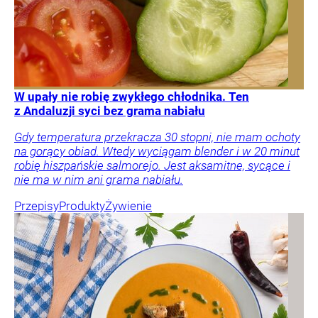
W upały nie robię zwykłego chłodnika. Ten
z Andaluzji syci bez grama nabiału
Gdy temperatura przekracza 30 stopni, nie mam ochoty
na gorący obiad. Wtedy wyciągam blender i w 20 minut
robię hiszpańskie salmorejo. Jest aksamitne, sycące i
nie ma w nim ani grama nabiału.
Przepisy
Produkty
Żywienie