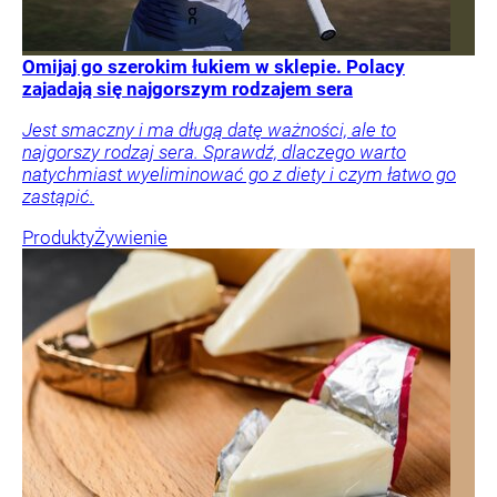
Omijaj go szerokim łukiem w sklepie. Polacy
zajadają się najgorszym rodzajem sera
Jest smaczny i ma długą datę ważności, ale to
najgorszy rodzaj sera. Sprawdź, dlaczego warto
natychmiast wyeliminować go z diety i czym łatwo go
zastąpić.
Produkty
Żywienie