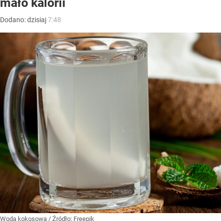
mało kalorii
Dodano:
dzisiaj
7:48
Woda kokosowa
/ Źródło:
Freepik