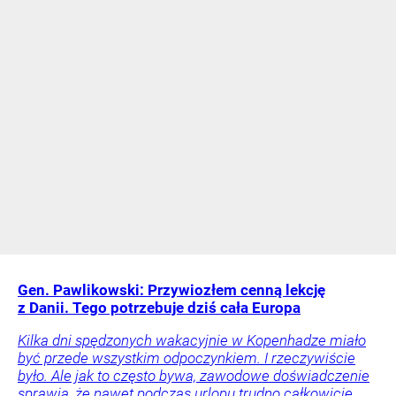
Gen. Pawlikowski: Przywiozłem cenną lekcję
z Danii. Tego potrzebuje dziś cała Europa
Kilka dni spędzonych wakacyjnie w Kopenhadze miało
być przede wszystkim odpoczynkiem. I rzeczywiście
było. Ale jak to często bywa, zawodowe doświadczenie
sprawia, że nawet podczas urlopu trudno całkowicie