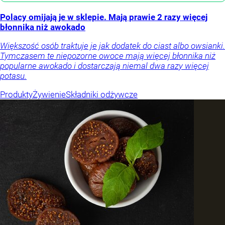
Polacy omijają je w sklepie. Mają prawie 2 razy więcej
błonnika niż awokado
Większość osób traktuje je jak dodatek do ciast albo owsianki.
Tymczasem te niepozorne owoce mają więcej błonnika niż
popularne awokado i dostarczają niemal dwa razy więcej
potasu.
Produkty
Żywienie
Składniki odżywcze