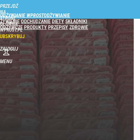
PRZEJDŹ
NA
ODŻYWIANIE WPROST
STRONĘ
ŻYWIENIE
ODCHUDZANIE
DIETY
SKŁADNIKI
GŁÓWNĄ
ODŻYWCZE
PRODUKTY
PRZEPISY
ZDROWIE
WPROST.PL
UBSKRYBUJ
ZALOGUJ
MENU