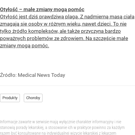
Otyłość – małe zmiany mogą pomóc
Otyłość jest dziś prawdziwą plagą. Z nadmierną masą ciała
zmagają się osoby w różnym wieku, nawet dzieci. To nie
tylko źródło kompleksów, ale także przyczyna bardzo
poważnych problemów ze zdrowiem. Na szczęście małe
zmiany mogą pomóc.
Źródło:
Medical News Today
Produkty
Choroby
Informacje zawarte w serwisie mają wyłącznie charakter informacyjny i nie
stanowią porady lekarskiej, a stosowanie ich w praktyce powinno za każdym
razem być konsultowane na indywidualnej wizycie lekarskiej z lekarzem