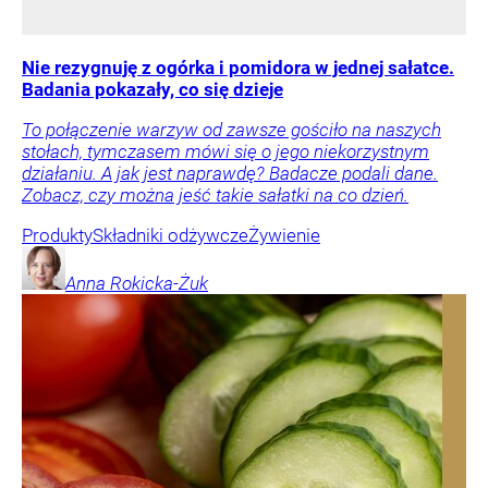
Nie rezygnuję z ogórka i pomidora w jednej sałatce.
Badania pokazały, co się dzieje
To połączenie warzyw od zawsze gościło na naszych
stołach, tymczasem mówi się o jego niekorzystnym
działaniu. A jak jest naprawdę? Badacze podali dane.
Zobacz, czy można jeść takie sałatki na co dzień.
Produkty
Składniki odżywcze
Żywienie
Anna
Rokicka-Żuk