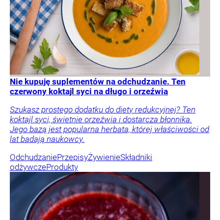
Nie kupuję suplementów na odchudzanie. Ten
czerwony koktajl syci na długo i orzeźwia
Szukasz prostego dodatku do diety redukcyjnej? Ten
koktajl syci, świetnie orzeźwia i dostarcza błonnika.
Jego bazą jest popularna herbata, której właściwości od
lat badają naukowcy.
Odchudzanie
Przepisy
Żywienie
Składniki
odżywcze
Produkty