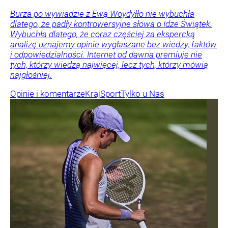
Burza po wywiadzie z Ewą Woydyłło nie wybuchła
dlatego, że padły kontrowersyjne słowa o Idze Świątek.
Wybuchła dlatego, że coraz częściej za ekspercką
analizę uznajemy opinie wygłaszane bez wiedzy, faktów
i odpowiedzialności. Internet od dawna premiuje nie
tych, którzy wiedzą najwięcej, lecz tych, którzy mówią
najgłośniej.
Opinie i komentarze
Kraj
Sport
Tylko u Nas