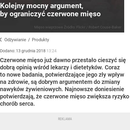
Kolejny mocny argument,
by ograniczyć czerwone mięso
Mięso wieprzowe
Źródło:
Flickr
/
Robert Couse-Baker
Odżywianie
/
Produkty
Dodano:
13
grudnia
2018
13:24
Czerwone mięso już dawno przestało cieszyć się
dobrą opinią wśród lekarzy i dietetyków. Coraz
to nowe badania, potwierdzające jego zły wpływ
na zdrowie, są dobrym argumentem do zmiany
nawyków żywieniowych. Najnowsze doniesienie
potwierdzają, że czerwone mięso zwiększa ryzyko
chorób serca.