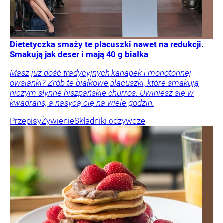
Dietetyczka smaży te placuszki nawet na redukcji.
Smakują jak deser i mają 40 g białka
Masz już dość tradycyjnych kanapek i monotonnej
owsianki? Zrób te białkowe placuszki, które smakują
niczym słynne hiszpańskie churros. Uwiniesz się w
kwadrans, a nasycą cię na wiele godzin.
Przepisy
Żywienie
Składniki odżywcze