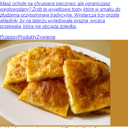
Masz ochotę na chrupiące pieczywo, ale ograniczasz
węglowodany? Zrób te wyjątkowe tosty, które w smaku do
złudzenia przypominają tradycyjne. Wystarczą trzy proste
składniki, by na talerzu wylądowała pyszna, sycąca
przekąska, która nie obciąża żołądka.
Przepisy
Produkty
Żywienie