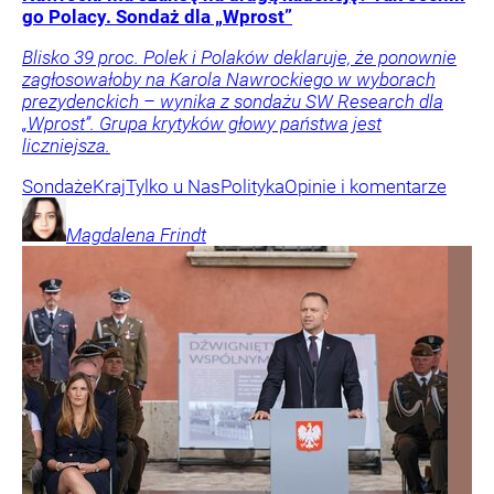
go Polacy. Sondaż dla „Wprost”
Blisko 39 proc. Polek i Polaków deklaruje, że ponownie
zagłosowałoby na Karola Nawrockiego w wyborach
prezydenckich – wynika z sondażu SW Research dla
„Wprost”. Grupa krytyków głowy państwa jest
liczniejsza.
Sondaże
Kraj
Tylko u Nas
Polityka
Opinie i komentarze
Magdalena
Frindt