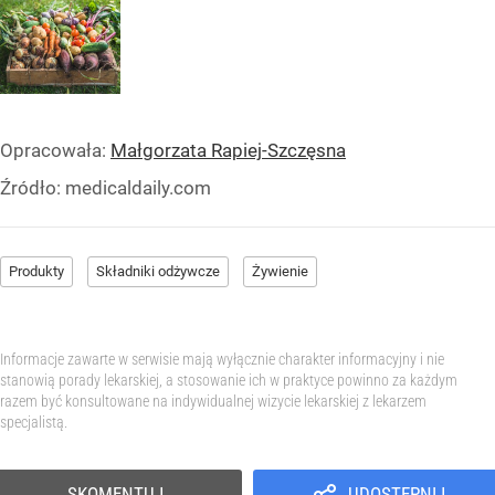
Opracowała:
Małgorzata Rapiej-Szczęsna
Źródło:
medicaldaily.com
Produkty
Składniki odżywcze
Żywienie
Informacje zawarte w serwisie mają wyłącznie charakter informacyjny i nie
stanowią porady lekarskiej, a stosowanie ich w praktyce powinno za każdym
razem być konsultowane na indywidualnej wizycie lekarskiej z lekarzem
specjalistą.
SKOMENTUJ
UDOSTĘPNIJ