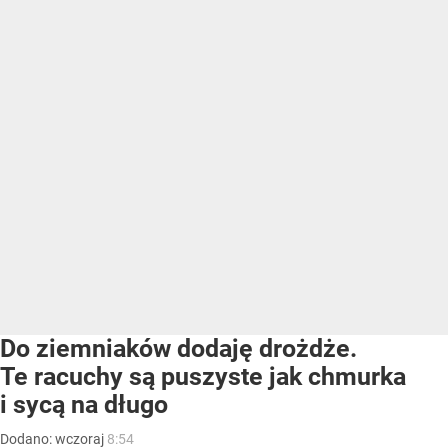
Do ziemniaków dodaję drożdże.
Te racuchy są puszyste jak chmurka
i sycą na długo
Dodano:
wczoraj
8:54