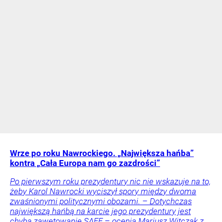
Wrze po roku Nawrockiego. „Największa hańba”
kontra „Cała Europa nam go zazdrości”
Po pierwszym roku prezydentury nic nie wskazuje na to,
żeby Karol Nawrocki wyciszył spory między dwoma
zwaśnionymi politycznymi obozami. – Dotychczas
największą hańbą na karcie jego prezydentury jest
chyba zawetowanie SAFE – ocenia Mariusz Witczak z