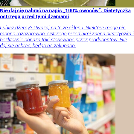
Nie daj się nabrać na napis „100% owoców”. Dietetyczka
ostrzega przed tymi dżemami
Lubisz dżemy? Uważaj na te ze sklepu. Niektóre mogą cię
mocno rozczarować. Ostrzega przed nimi znana dietetyczka i
bezlitośnie obnaża triki stosowane przez producentów. Nie
daj się nabrać, będąc na zakupach.