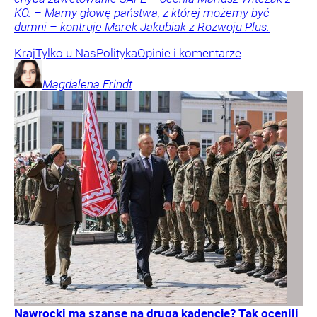
KO. – Mamy głowę państwa, z której możemy być
dumni – kontruje Marek Jakubiak z Rozwoju Plus.
Kraj
Tylko u Nas
Polityka
Opinie i komentarze
Magdalena
Frindt
Nawrocki ma szansę na drugą kadencję? Tak ocenili