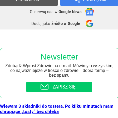
Obserwuj nas
w
Google News
Dodaj jako
źródło w Google
Newsletter
Zdobądź Wprost Zdrowie na e-mail. Mówimy o wszystkim,
co najważniejsze w trosce o zdrowie i dobrą formę –
bez spamu.
ZAPISZ SIĘ
Wlewam 3 składniki do tostera. Po kilku minutach mam
chrupiące „tosty” bez chleba