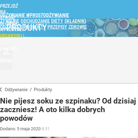
PRZEJDŹ
NA
ODŻYWIANIE WPROST
STRONĘ
ŻYWIENIE
ODCHUDZANIE
DIETY
SKŁADNIKI
GŁÓWNĄ
PRODUKTY
ODŻYWCZE
PRODUKTY
PRZEPISY
ZDROWIE
WPROST.PL
UBSKRYBUJ
ZALOGUJ
MENU
Odżywianie
/
Produkty
Nie pijesz soku ze szpinaku? Od dzisiaj
zaczniesz! A oto kilka dobrych
powodów
Dodano:
5
maja
2020
8:31