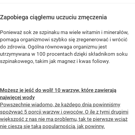
Zapobiega ciągłemu uczuciu zmęczenia
Ponieważ sok ze szpinaku ma wiele witamin i minerałów,
pomaga organizmowi szybko się zregenerować i wrócić
do zdrowia. Ogólna równowaga organizmu jest
utrzymywana w 100 procentach dzięki składnikom soku
szpinakowego, takim jak magnez i kwas foliowy.
Możesz je jeść do woli! 10 warzyw, które zawierają
najwięcej wody
Powszechnie wiadomo, że każdego dnia powinniśmy
spożywać 5 porcji warzyw i owoców. O ile z tymi drugimi
większość z nas nie ma problemu, tak te pierwsze wciąż
nie cieszą się taką popularnością, jak powinny.