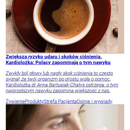
Zwiększa ryzyko udaru i skoków ciśnienia.
Kardiolożka: Polacy zapominają o tym nawyku
Zwykły ból głowy lub nagły skok ciśnienia to często
sygnał, że twój organizm po prostu woła o pomoc.
Kardiolożka dr Anna Bartusiak-Chatys ostrzega: o tym
najprostszym nawyku zapomina większość z nas.
Żywienie
Produkty
Strefa Pacjenta
Opinie i wywiady