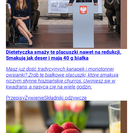
Dietetyczka smaży te placuszki nawet na redukcji.
Smakują jak deser i mają 40 g białka
Masz już dość tradycyjnych kanapek i monotonnej
owsianki? Zrób te białkowe placuszki, które smakują
niczym słynne hiszpańskie churros. Uwiniesz się w
kwadrans, a nasycą cię na wiele godzin.
Przepisy
Żywienie
Składniki odżywcze