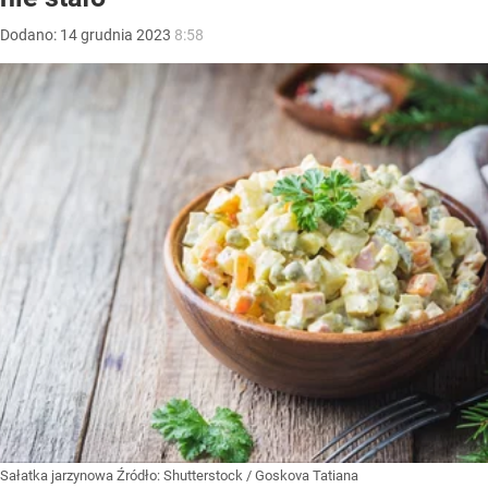
Dodano:
14
grudnia
2023
8:58
Sałatka jarzynowa
Źródło:
Shutterstock
/
Goskova Tatiana