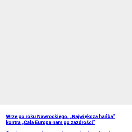
Wrze po roku Nawrockiego. „Największa hańba”
kontra „Cała Europa nam go zazdrości”