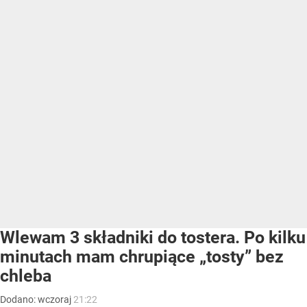
Wlewam 3 składniki do tostera. Po kilku
minutach mam chrupiące „tosty” bez
chleba
Dodano:
wczoraj
21:22