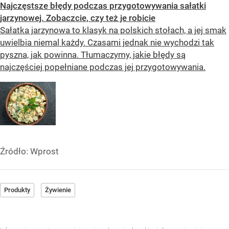
Najczęstsze błędy podczas przygotowywania sałatki
jarzynowej. Zobaczcie, czy też je robicie
Sałatka jarzynowa to klasyk na polskich stołach, a jej smak
uwielbia niemal każdy. Czasami jednak nie wychodzi tak
pyszna, jak powinna. Tłumaczymy, jakie błędy są
najczęściej popełniane podczas jej przygotowywania.
Źródło:
Wprost
Produkty
Żywienie