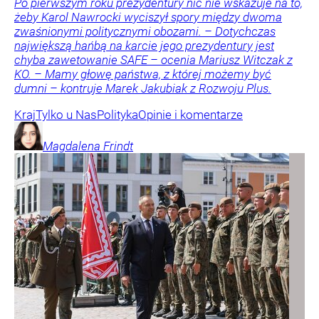
Po pierwszym roku prezydentury nic nie wskazuje na to,
żeby Karol Nawrocki wyciszył spory między dwoma
zwaśnionymi politycznymi obozami. – Dotychczas
największą hańbą na karcie jego prezydentury jest
chyba zawetowanie SAFE – ocenia Mariusz Witczak z
KO. – Mamy głowę państwa, z której możemy być
dumni – kontruje Marek Jakubiak z Rozwoju Plus.
Kraj
Tylko u Nas
Polityka
Opinie i komentarze
Magdalena
Frindt