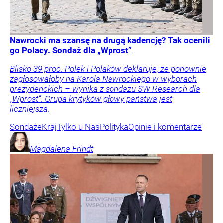
Nawrocki ma szansę na drugą kadencję? Tak ocenili
go Polacy. Sondaż dla „Wprost”
Blisko 39 proc. Polek i Polaków deklaruje, że ponownie
zagłosowałoby na Karola Nawrockiego w wyborach
prezydenckich – wynika z sondażu SW Research dla
„Wprost”. Grupa krytyków głowy państwa jest
liczniejsza.
Sondaże
Kraj
Tylko u Nas
Polityka
Opinie i komentarze
Magdalena
Frindt