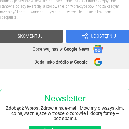
Informacje zawarte w serwisie mają wyłącznie charakter informacyjny i nie
stanowią porady lekarskiej, a stosowanie ich w praktyce powinno za każdym
razem być konsultowane na indywidualnej wizycie lekarskiej z lekarzem
specjalistą.
SKOMENTUJ
UDOSTĘPNIJ
Obserwuj nas
w
Google News
Dodaj jako
źródło w Google
Newsletter
Zdobądź Wprost Zdrowie na e-mail. Mówimy o wszystkim,
co najważniejsze w trosce o zdrowie i dobrą formę –
bez spamu.