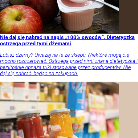
Nie daj się nabrać na napis „100% owoców”. Dietetyczka
ostrzega przed tymi dżemami
Lubisz dżemy? Uważaj na te ze sklepu. Niektóre mogą cię
mocno rozczarować. Ostrzega przed nimi znana dietetyczka i
bezlitośnie obnaża triki stosowane przez producentów. Nie
daj się nabrać, będąc na zakupach.