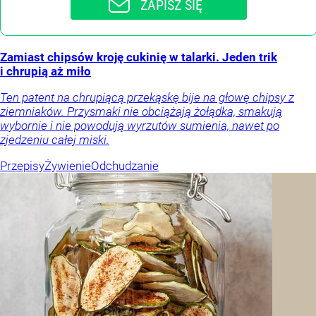
ZAPISZ SIĘ
Zamiast chipsów kroję cukinię w talarki. Jeden trik
i chrupią aż miło
Ten patent na chrupiącą przekąskę bije na głowę chipsy z
ziemniaków. Przysmaki nie obciążają żołądka, smakują
wybornie i nie powodują wyrzutów sumienia, nawet po
zjedzeniu całej miski.
Przepisy
Żywienie
Odchudzanie