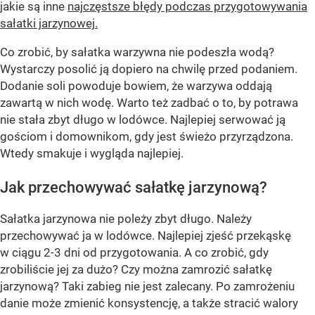
jakie są inne
najczęstsze błędy podczas przygotowywania
sałatki jarzynowej.
Co zrobić, by sałatka warzywna nie podeszła wodą?
Wystarczy posolić ją dopiero na chwilę przed podaniem.
Dodanie soli powoduje bowiem, że warzywa oddają
zawartą w nich wodę. Warto też zadbać o to, by potrawa
nie stała zbyt długo w lodówce. Najlepiej serwować ją
gościom i domownikom, gdy jest świeżo przyrządzona.
Wtedy smakuje i wygląda najlepiej.
Jak przechowywać sałatkę jarzynową?
Sałatka jarzynowa nie poleży zbyt długo. Należy
przechowywać ja w lodówce. Najlepiej zjeść przekąskę
w ciągu 2-3 dni od przygotowania. A co zrobić, gdy
zrobiliście jej za dużo? Czy można zamrozić sałatkę
jarzynową? Taki zabieg nie jest zalecany. Po zamrożeniu
danie może zmienić konsystencję, a także stracić walory