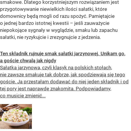
smakowe. Dlatego korzystniejszym rozwiązaniem jest
przygotowywanie niewielkich ilości sałatki, które
domownicy będą mogli od razu spożyć. Pamiętajcie
o jednej bardzo istotnej kwestii – jeśli zauważycie
niepokojące sygnały w wyglądzie, smaku lub zapachu
sałatki, nie ryzykujcie i zrezygnujcie z jedzenia.
Ten składnik rujnuje smak sałatki jarzynowej. Unikam go,
a goście chwalą jak nigdy
Sałatka jarzynowa, czyli klasyk na polskich stołach,
nie zawsze smakuje tak dobrze, jak spodziewają się tego
goście. Ja przestałam dodawać do niej jeden składnik i od
tej pory jest naprawdę znakomita. Podpowiadamy,
co musicie zmienić...