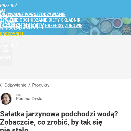
PRZEJDŹ
NA
ODŻYWIANIE WPROST
STRONĘ
ŻYWIENIE
ODCHUDZANIE
DIETY
SKŁADNIKI
GŁÓWNĄ
PRODUKTY
ODŻYWCZE
PRODUKTY
PRZEPISY
ZDROWIE
WPROST.PL
UBSKRYBUJ
ZALOGUJ
MENU
Odżywianie
/
Produkty
Autor:
Paulina Cywka
Sałatka jarzynowa podchodzi wodą?
Zobaczcie, co zrobić, by tak się
nie stało