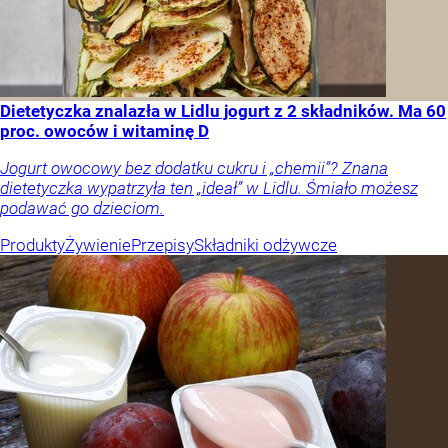
Dietetyczka znalazła w Lidlu jogurt z 2 składników. Ma 60
proc. owoców i witaminę D
Jogurt owocowy bez dodatku cukru i „chemii”? Znana
dietetyczka wypatrzyła ten „ideał” w Lidlu. Śmiało możesz
podawać go dzieciom.
Produkty
Żywienie
Przepisy
Składniki odżywcze