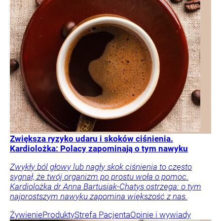
Zwiększa ryzyko udaru i skoków ciśnienia.
Kardiolożka: Polacy zapominają o tym nawyku
Zwykły ból głowy lub nagły skok ciśnienia to często
sygnał, że twój organizm po prostu woła o pomoc.
Kardiolożka dr Anna Bartusiak-Chatys ostrzega: o tym
najprostszym nawyku zapomina większość z nas.
Żywienie
Produkty
Strefa Pacjenta
Opinie i wywiady