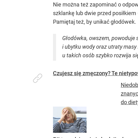
Nie można też zapominać o odpow
szklankę lub dwie przed posiłkiem 
Pamiętaj też, by unikać głodówek.
Głodówka, owszem, powoduje sz
i ubytku wody oraz utraty masy
u takich osób szybko rozwija s
Czujesz się zmęczony? Te nietypo
Niedob
znanyc
do diet