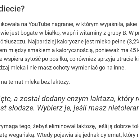
diecie?
likowała na YouTube nagranie, w którym wyjaśniła, jaki
wie jest bogate w białko, wapń i witaminy z grupy B. W p
tłuszczu. Najbardziej kaloryczne jest mleko pełne (3,2%
sem między smakiem a kalorycznością, ponieważ ma 45 k
ie wspiera sytość po posiłku, co również sprzyja utracie
 rodzaj mleka i nie masz ochoty wymieniać go na inne.
 na temat mleka bez laktozy.
djęte, a został dodany enzym laktaza, który 
t słodsze. Wybierz je, jeśli masz nietolera
wymaga tego, żebyś eliminował laktozę, jeśli ją dobrze to
etę wegańską. Wtedy pojawia się jednak dylemat, który n