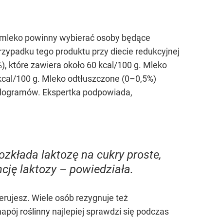
e mleko powinny wybierać osoby będące
rzypadku tego produktu przy diecie redukcyjnej
), które zawiera około 60 kcal/100 g. Mleko
cal/100 g. Mleko odtłuszczone (0–0,5%)
 kilogramów. Ekspertka podpowiada,
rozkłada laktozę na cukry proste,
ncję laktozy – powiedziała.
lerujesz. Wiele osób rezygnuje też
apój roślinny najlepiej sprawdzi się podczas