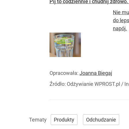
Pij to codziennie i chudnij zdrowo
Nie mu
do lep
napój.
Opracowała:
Joanna Biegaj
Źródło:
Odżywianie WPROST.pl
/
I
Produkty
Odchudzanie