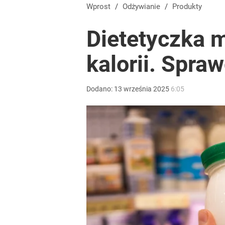
Wprost
/
Odżywianie
/
Produkty
Dietetyczka m
kalorii. Spra
Dodano:
13
września
2025
6:05