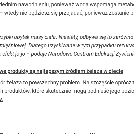
iednim nawodnieniu, ponieważ woda wspomaga metabol
– wtedy nie będziesz się przejadać, ponieważ zostanie p
ybki ubytek masy ciała. Niestety, odbywa się to zarówno
 mięśniowej. Dlatego uzyskiwane w tym przypadku rezultat
ię efekt jo-jo – podaje Narodowe Centrum Edukacji Żywieni
we produkty są najlepszym źródłem żelaza w diecie
ór żelaza to powszechny problem. Na szczęście oprócz tr
h produktów, które skutecznie mogą podnieść jego pozi
y.