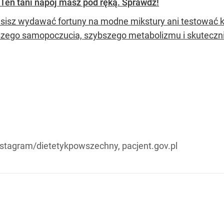
. Ten tani napój masz pod ręką. Sprawdź!
sisz wydawać fortuny na modne mikstury ani testować k
szego samopoczucia, szybszego metabolizmu i skuteczni
nstagram/dietetykpowszechny, pacjent.gov.pl