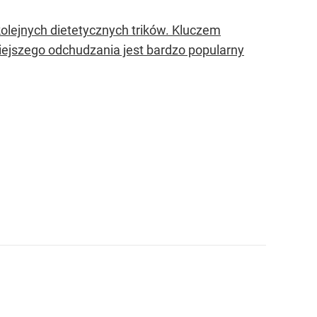
olejnych dietetycznych trików. Kluczem
ejszego odchudzania jest bardzo popularny