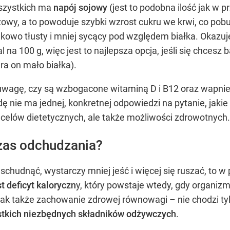
wszystkich ma
napój sojowy
(jest to podobna ilość jak w 
żowy, a to powoduje szybki wzrost cukru we krwi, co pob
kowo tłusty i mniej sycący pod względem białka. Okazuje
l na 100 g, więc jest to najlepsza opcja, jeśli się chces
ra on mało białka).
uwagę, czy są wzbogacone witaminą D i B12 oraz wapniem. 
wdę nie ma jednej, konkretnej odpowiedzi na pytanie, ja
 celów dietetycznych, ale także możliwości zdrowotnych.
zas odchudzania?
chudnąć, wystarczy mniej jeść i więcej się ruszać, to w pr
t deficyt kaloryczn
y, który powstaje wtedy, gdy organizm
k także zachowanie zdrowej równowagi – nie chodzi tylko
stkich niezbędnych składników odżywczych
.