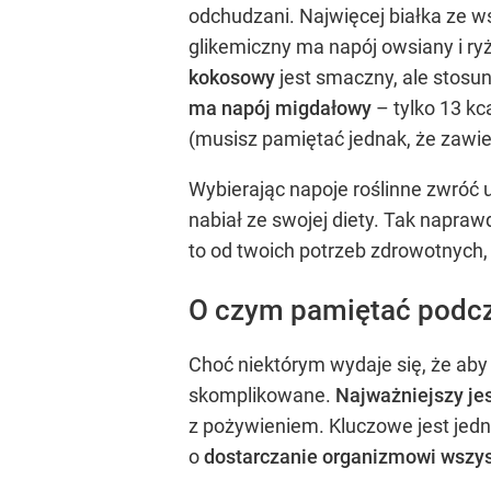
odchudzani. Najwięcej białka ze 
glikemiczny ma napój owsiany i ry
kokosowy
jest smaczny, ale stosun
ma napój migdałowy
– tylko 13 kca
(musisz pamiętać jednak, że zawie
Wybierając napoje roślinne zwróć 
nabiał ze swojej diety. Tak napra
to od twoich potrzeb zdrowotnych,
O czym pamiętać podc
Choć niektórym wydaje się, że aby s
skomplikowane.
Najważniejszy jes
z pożywieniem. Kluczowe jest jedna
o
dostarczanie organizmowi wszy