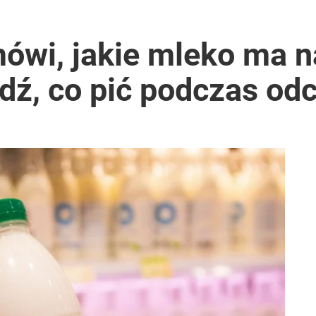
ówi, jakie mleko ma n
wdź, co pić podczas od