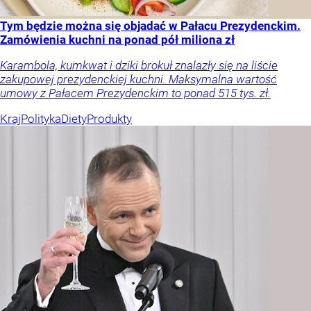
Tym będzie można się objadać w Pałacu Prezydenckim.
Zamówienia kuchni na ponad pół miliona zł
Karambola, kumkwat i dziki brokuł znalazły się na liście
zakupowej prezydenckiej kuchni. Maksymalna wartość
umowy z Pałacem Prezydenckim to ponad 515 tys. zł.
Kraj
Polityka
Diety
Produkty