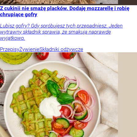
Z cukinii nie smażę placków. Dodaję mozzarellę i robię
chrupiące gofry
Lubisz gofry? Gdy spróbujesz tych przepadniesz. Jeden
wytrawny składnik sprawia, że smakują naprawdę
wyjątkowo.
Przepisy
Żywienie
Składniki odżywcze