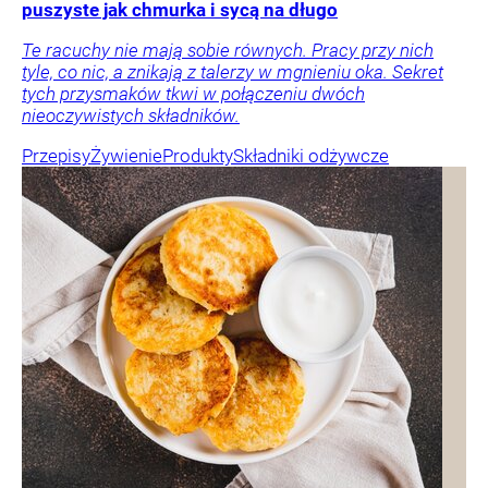
puszyste jak chmurka i sycą na długo
Te racuchy nie mają sobie równych. Pracy przy nich
tyle, co nic, a znikają z talerzy w mgnieniu oka. Sekret
tych przysmaków tkwi w połączeniu dwóch
nieoczywistych składników.
Przepisy
Żywienie
Produkty
Składniki odżywcze