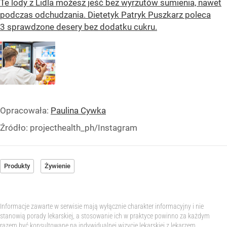
Te lody z Lidla możesz jeść bez wyrzutów sumienia, nawet
podczas odchudzania. Dietetyk Patryk Puszkarz poleca
3 sprawdzone desery bez dodatku cukru.
Opracowała:
Paulina Cywka
Źródło:
projecthealth_ph/Instagram
Produkty
Żywienie
Informacje zawarte w serwisie mają wyłącznie charakter informacyjny i nie
stanowią porady lekarskiej, a stosowanie ich w praktyce powinno za każdym
razem być konsultowane na indywidualnej wizycie lekarskiej z lekarzem