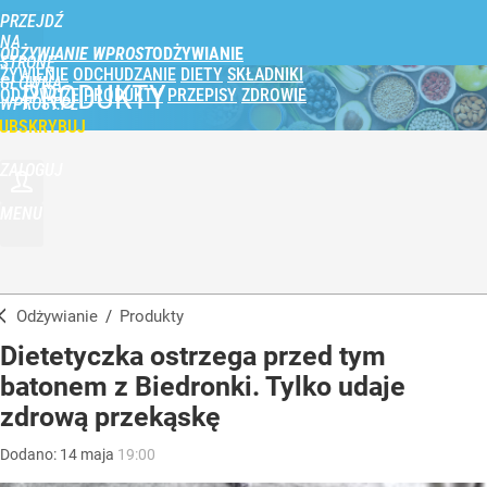
PRZEJDŹ
NA
ODŻYWIANIE WPROST
STRONĘ
ŻYWIENIE
ODCHUDZANIE
DIETY
SKŁADNIKI
GŁÓWNĄ
PRODUKTY
ODŻYWCZE
PRODUKTY
PRZEPISY
ZDROWIE
WPROST.PL
UBSKRYBUJ
ZALOGUJ
MENU
Odżywianie
/
Produkty
Dietetyczka ostrzega przed tym
batonem z Biedronki. Tylko udaje
zdrową przekąskę
Dodano:
14
maja
19:00