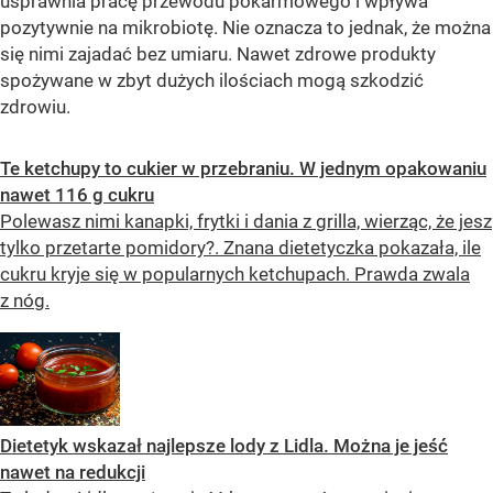
usprawnia pracę przewodu pokarmowego i wpływa
pozytywnie na mikrobiotę. Nie oznacza to jednak, że można
się nimi zajadać bez umiaru. Nawet zdrowe produkty
spożywane w zbyt dużych ilościach mogą szkodzić
zdrowiu.
Te ketchupy to cukier w przebraniu. W jednym opakowaniu
nawet 116 g cukru
Polewasz nimi kanapki, frytki i dania z grilla, wierząc, że jesz
tylko przetarte pomidory?. Znana dietetyczka pokazała, ile
cukru kryje się w popularnych ketchupach. Prawda zwala
z nóg.
Dietetyk wskazał najlepsze lody z Lidla. Można je jeść
nawet na redukcji