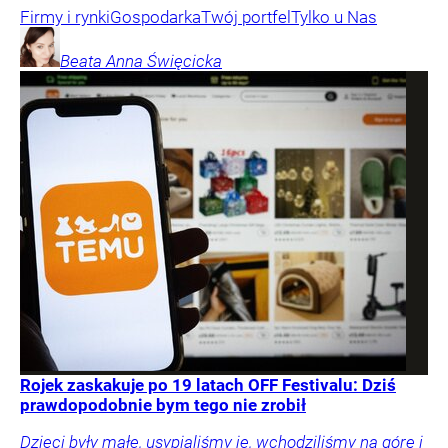
Firmy i rynki
Gospodarka
Twój portfel
Tylko u Nas
Beata Anna
Święcicka
Rojek zaskakuje po 19 latach OFF Festivalu: Dziś
prawdopodobnie bym tego nie zrobił
Dzieci były małe, usypialiśmy je, wchodziliśmy na górę i