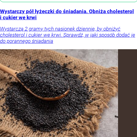
Wystarczy pół łyżeczki do śniadania. Obniża cholesterol
i cukier we krwi
Wystarczą 2 gramy tych nasionek dziennie, by obniżyć
cholesterol i cukier we krwi. Sprawdź, w jaki sposób dodać je
do porannego śniadania