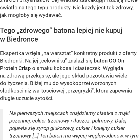
z takich przysmaków. Jej wnioski zaskakują i rzucają nowe
światło na tego typu produkty. Nie każdy jest tak zdrowy,
jak mogłoby się wydawać.
Tego „zdrowego” batona lepiej nie kupuj
w Biedronce
Ekspertka wzięła „na warsztat” konkretny produkt z oferty
Biedronki. Na jej „celowniku” znalazł się
baton GO On
Protein Crisp
o smaku kokosa i ciasteczek. Wygląda
na zdrową przekąskę, ale jego skład pozostawia wiele
do życzenia. Bliżej mu do wysokoprzetworzonych
słodkości niż wartościowej „przegryzki”, która zapewnia
długie uczucie sytości.
Na pierwszych miejscach znajdziemy ciastka z mąki
pszennej, cukier trzcinowy i tłuszcz. palmowy. Dalej
pojawia się syrop glukozowy, cukier i kolejny cukier
trzcinowy […] Ten baton ma więcej węglowodanów, w tym