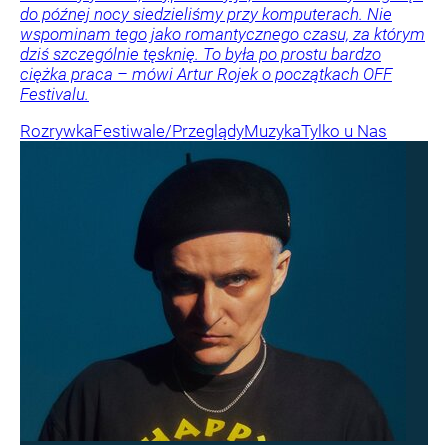
do późnej nocy siedzieliśmy przy komputerach. Nie
wspominam tego jako romantycznego czasu, za którym
dziś szczególnie tęsknię. To była po prostu bardzo
ciężka praca – mówi Artur Rojek o początkach OFF
Festivalu.
Rozrywka
Festiwale/Przeglądy
Muzyka
Tylko u Nas