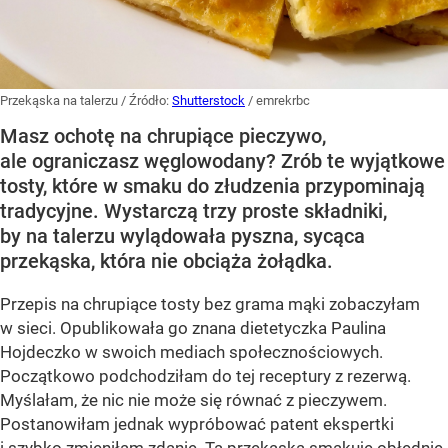
Przekąska na talerzu
/ Źródło:
Shutterstock
/
emrekrbc
Masz ochotę na chrupiące pieczywo,
ale ograniczasz węglowodany? Zrób te wyjątkowe
tosty, które w smaku do złudzenia przypominają
tradycyjne. Wystarczą trzy proste składniki,
by na talerzu wylądowała pyszna, sycąca
przekąska, która nie obciąża żołądka.
Przepis na chrupiące tosty bez grama mąki zobaczyłam
w sieci. Opublikowała go znana dietetyczka Paulina
Hojdeczko w swoich mediach społecznościowych.
Początkowo podchodziłam do tej receptury z rezerwą.
Myślałam, że nic nie może się równać z pieczywem.
Postanowiłam jednak wypróbować patent ekspertki
i szybko zmieniłam zdanie. Ta przekąska smakuje obłędnie