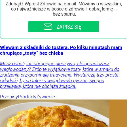
Zdobądź Wprost Zdrowie na e-mail. Mówimy o wszystkim,
co najważniejsze w trosce o zdrowie i dobrą formę –
bez spamu.
ZAPISZ SIĘ
Wlewam 3 składniki do tostera. Po kilku minutach mam
chrupiące „tosty” bez chleba
Masz ochotę na chrupiące pieczywo, ale ograniczasz
węglowodany? Zrób te wyjątkowe tosty, które w smaku do
złudzenia przypominają tradycyjne. Wystarczą trzy proste
składniki, by na talerzu wylądowała pyszna, sycąca
przekąska, która nie obciąża żołądka.
Przepisy
Produkty
Żywienie