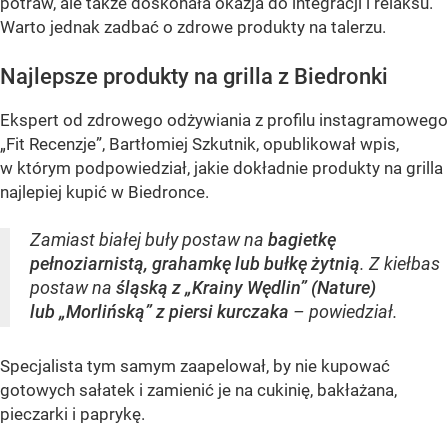
potraw, ale także doskonała okazja do integracji i relaksu.
Warto jednak zadbać o zdrowe produkty na talerzu.
Najlepsze produkty na grilla z Biedronki
Ekspert od zdrowego odżywiania z profilu instagramowego
„Fit Recenzje”, Bartłomiej Szkutnik, opublikował wpis,
w którym podpowiedział, jakie dokładnie produkty na grilla
najlepiej kupić w Biedronce.
Zamiast białej buły postaw na
bagietkę
pełnoziarnistą, grahamkę lub bułkę żytnią
. Z kiełbas
postaw na
śląską z „Krainy Wędlin” (Nature)
lub „Morlińską” z piersi kurczaka
– powiedział.
Specjalista tym samym zaapelował, by nie kupować
gotowych sałatek i zamienić je na cukinię, bakłażana,
pieczarki i paprykę.