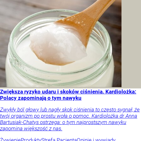
Zwiększa ryzyko udaru i skoków ciśnienia. Kardiolożka:
Polacy zapominają o tym nawyku
Zwykły ból głowy lub nagły skok ciśnienia to często sygnał, że
twój organizm po prostu woła o pomoc. Kardiolożka dr Anna
Bartusiak-Chatys ostrzega: o tym najprostszym nawyku
zapomina większość z nas.
Żywienie
Produkty
Strefa Pacjenta
Opinie i wywiady