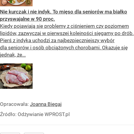
Nie kurczak i nie indyk. To mięso dla seniorów ma białko
przyswajalne w 90 proc.
Kiedy pojawiają się problemy z ciśnieniem czy poziomem
lipidów, zazwyczaj w pierwszej kolejności sięgamy po drób.
Pierś z indyka uchodzi za najbezpieczniejszy wybór
dla seniorów i osób obciążonych chorobami. Okazuje się
jednak, że...
Opracowała:
Joanna Biegaj
Źródło:
Odżywianie WPROST.pl