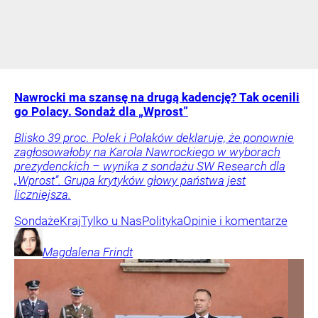
Nawrocki ma szansę na drugą kadencję? Tak ocenili
go Polacy. Sondaż dla „Wprost”
Blisko 39 proc. Polek i Polaków deklaruje, że ponownie
zagłosowałoby na Karola Nawrockiego w wyborach
prezydenckich – wynika z sondażu SW Research dla
„Wprost”. Grupa krytyków głowy państwa jest
liczniejsza.
Sondaże
Kraj
Tylko u Nas
Polityka
Opinie i komentarze
Magdalena
Frindt