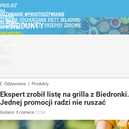
PRZEJDŹ
NA
ODŻYWIANIE WPROST
STRONĘ
ŻYWIENIE
ODCHUDZANIE
DIETY
SKŁADNIKI
GŁÓWNĄ
PRODUKTY
ODŻYWCZE
PRODUKTY
PRZEPISY
ZDROWIE
WPROST.PL
UBSKRYBUJ
ZALOGUJ
MENU
Odżywianie
/
Produkty
Ekspert zrobił listę na grilla z Biedronki.
Jednej promocji radzi nie ruszać
Dodano:
3
czerwca
12:54