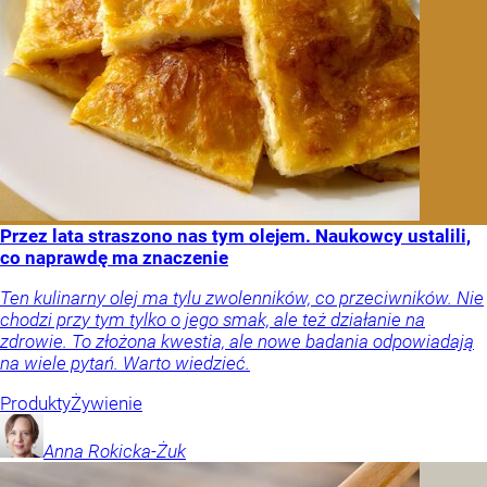
Przez lata straszono nas tym olejem. Naukowcy ustalili,
co naprawdę ma znaczenie
Ten kulinarny olej ma tylu zwolenników, co przeciwników. Nie
chodzi przy tym tylko o jego smak, ale też działanie na
zdrowie. To złożona kwestia, ale nowe badania odpowiadają
na wiele pytań. Warto wiedzieć.
Produkty
Żywienie
Anna
Rokicka-Żuk