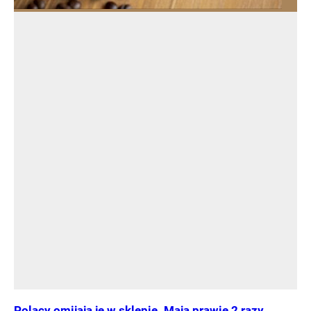
Polacy omijają je w sklepie. Mają prawie 2 razy