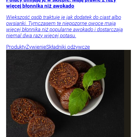
więcej błonnika niż awokado
Większość osób traktuje je jak dodatek do ciast albo
owsianki. Tymczasem te niepozorne owoce mają
więcej błonnika niż popularne awokado i dostarczają
niemal dwa razy więcej potasu.
Produkty
Żywienie
Składniki odżywcze