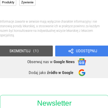
Produkty
Żywienie
Informacje zawarte w serwisie mają wyłącznie charakter informacyjny i nie
stanowią porady lekarskiej, a stosowanie ich w praktyce powinno za każdym
razem być konsultowane na indywidualnej wizycie lekarskiej z lekarzem
specjalistą.
SKOMENTUJ
UDOSTĘPNIJ
1
Obserwuj nas
w
Google News
Dodaj jako
źródło w Google
Newsletter