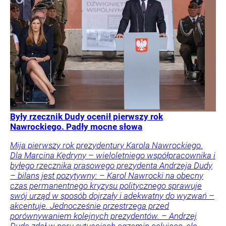
Były rzecznik Dudy ocenił pierwszy rok
Nawrockiego. Padły mocne słowa
Mija pierwszy rok prezydentury Karola Nawrockiego.
Dla Marcina Kędryny – wieloletniego współpracownika i
byłego rzecznika prasowego prezydenta Andrzeja Dudy
– bilans jest pozytywny: – Karol Nawrocki na obecny
czas permanentnego kryzysu politycznego sprawuje
swój urząd w sposób dojrzały i adekwatny do wyzwań –
akcentuje. Jednocześnie przestrzega przed
porównywaniem kolejnych prezydentów. – Andrzej