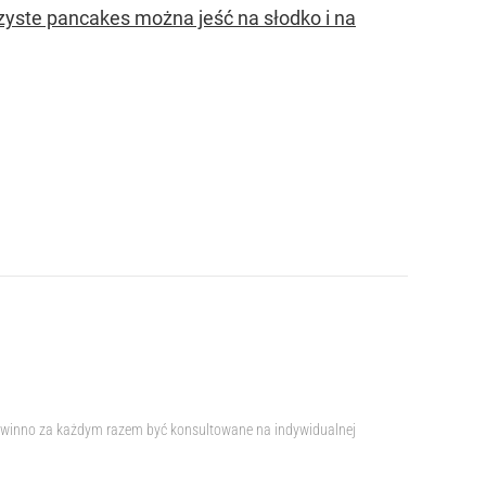
zyste pancakes można jeść na słodko i na
e powinno za każdym razem być konsultowane na indywidualnej