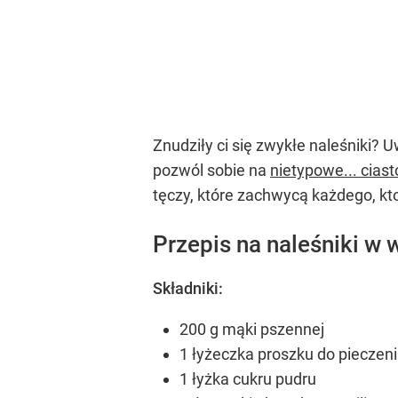
Znudziły ci się zwykłe naleśniki?
pozwól sobie na
nietypowe... ciast
tęczy, które zachwycą każdego, kto
Przepis na naleśniki w 
Składniki:
200 g mąki pszennej
1 łyżeczka proszku do pieczen
1 łyżka cukru pudru