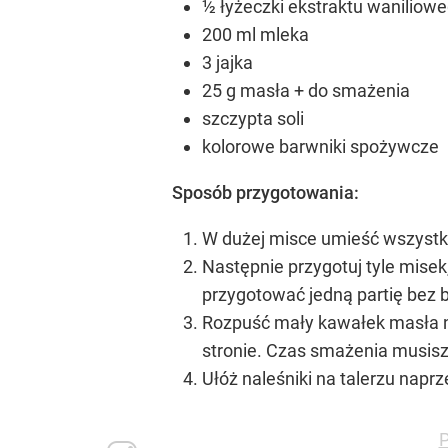
½ łyżeczki ekstraktu waniliow
200 ml mleka
3 jajka
25 g masła + do smażenia
szczypta soli
kolorowe barwniki spożywcze
Sposób przygotowania:
W dużej misce umieść wszystki
Następnie przygotuj tyle misek
przygotować jedną partię bez 
Rozpuść mały kawałek masła na 
stronie. Czas smażenia musisz
Ułóż naleśniki na talerzu napr
P