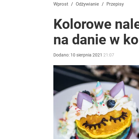
Smak lata z czasów PRL-u wraca. Ten lodowy deser
Wprost
/
Odżywianie
/
Przepisy
Kolorowe nale
dodaj
na danie w ko
Wrze po roku Nawrockiego. „Największa hańba” ko
Dodano:
10
sierpnia
2021
21:07
16
Do ziemniaków dodaję drożdże. Te racuchy są pusz
dodaj