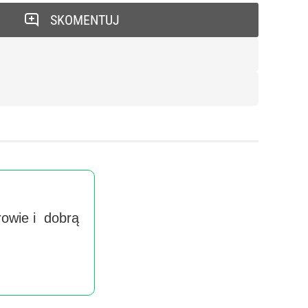
SKOMENTUJ
rowie i dobrą
Wyra
handlow
imieniu 