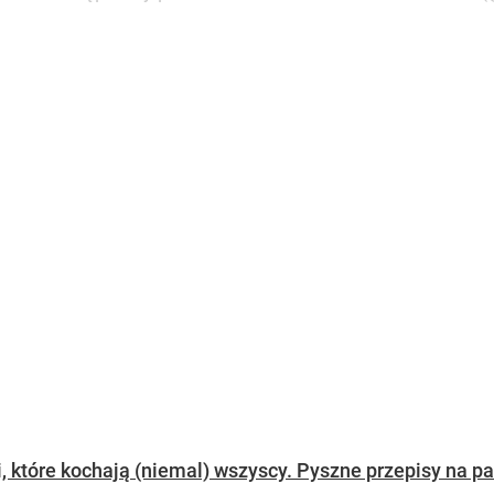
 które kochają (niemal) wszyscy. Pyszne przepisy na pa