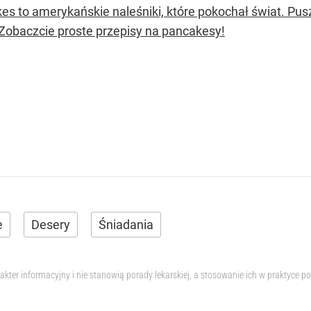
es to amerykańskie naleśniki, które pokochał świat. Pus
 Zobaczcie proste przepisy na pancakesy!
e
Desery
Śniadania
akter informacyjny i nie stanowią porady lekarskiej, a stosowanie ich w praktyc