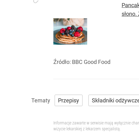
Pancak
słono.
Źródło:
BBC Good Food
Przepisy
Składniki odżywcz
Informacje zawarte w serwisie mają wyłącznie char
wizycie lekarskiej z lekarzem specjalistą.