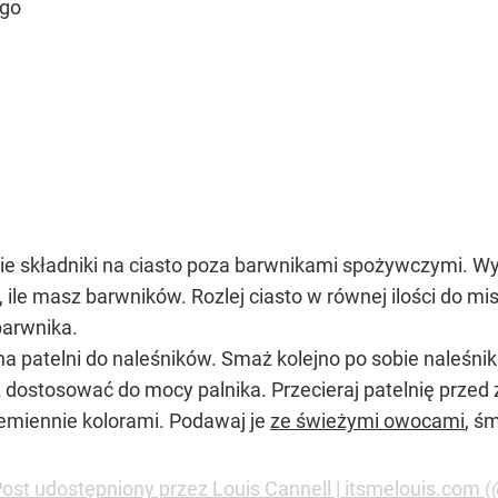
ego
e składniki na ciasto poza barwnikami spożywczymi. Wy
, ile masz barwników. Rozlej ciasto w równej ilości do mi
barwnika.
patelni do naleśników. Smaż kolejno po sobie naleśniki 
 dostosować do mocy palnika. Przecieraj patelnię przed
zemiennie kolorami. Podawaj je
ze świeżymi owocami
, ś
ost udostępniony przez Louis Cannell | itsmelouis.com (