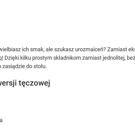
 Uwielbiasz ich smak, ale szukasz urozmaiceń? Zamiast 
o!
Dzięki kilku prostym składnikom zamiast jednolitej, b
 zasiądzie do stołu.
wersji tęczowej
ia