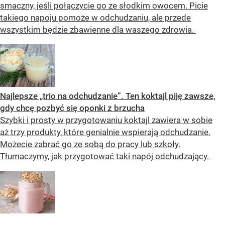
smaczny, jeśli połączycie go ze słodkim owocem. Picie
takiego napoju pomoże w odchudzaniu, ale przede
wszystkim będzie zbawienne dla waszego zdrowia.
Najlepsze „trio na odchudzanie”. Ten koktajl piję zawsze,
gdy chcę pozbyć się oponki z brzucha
Szybki i prosty w przygotowaniu koktajl zawiera w sobie
aż trzy produkty, które genialnie wspierają odchudzanie.
Możecie zabrać go ze sobą do pracy lub szkoły.
Tłumaczymy, jak przygotować taki napój odchudzający.