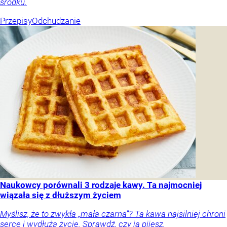
środku.
Przepisy
Odchudzanie
Naukowcy porównali 3 rodzaje kawy. Ta najmocniej
wiązała się z dłuższym życiem
Myślisz, że to zwykła „mała czarna”? Ta kawa najsilniej chroni
serce i wydłuża życie. Sprawdź, czy ją pijesz.