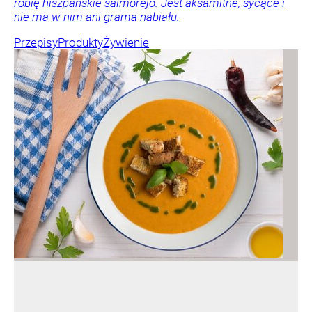
robię hiszpańskie salmorejo. Jest aksamitne, sycące i
nie ma w nim ani grama nabiału.
Przepisy
Produkty
Żywienie