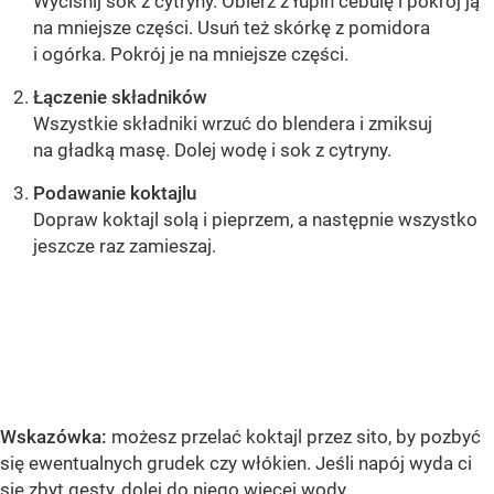
Wyciśnij sok z cytryny. Obierz z łupin cebulę i pokrój ją
na mniejsze części. Usuń też skórkę z pomidora
i ogórka. Pokrój je na mniejsze części.
Łączenie składników
Wszystkie składniki wrzuć do blendera i zmiksuj
na gładką masę. Dolej wodę i sok z cytryny.
Podawanie koktajlu
Dopraw koktajl solą i pieprzem, a następnie wszystko
jeszcze raz zamieszaj.
OCEŃ PRZEPIS
Wskazówka:
możesz przelać koktajl przez sito, by pozbyć
się ewentualnych grudek czy włókien. Jeśli napój wyda ci
się zbyt gęsty, dolej do niego więcej wody.