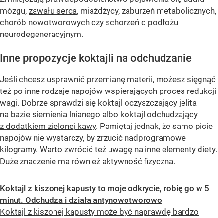
mózgu,
zawału serca
, miażdżycy, zaburzeń metabolicznych,
chorób nowotworowych czy schorzeń o podłożu
neurodegeneracyjnym.
Inne propozycje koktajli na odchudzanie
Jeśli chcesz usprawnić przemianę materii, możesz sięgnąć
też po inne rodzaje napojów wspierających proces redukcji
wagi. Dobrze sprawdzi się koktajl oczyszczający jelita
na bazie siemienia lnianego albo
koktajl odchudzający
z dodatkiem zielonej kawy
. Pamiętaj jednak, że samo picie
napojów nie wystarczy, by zrzucić nadprogramowe
kilogramy. Warto zwrócić też uwagę na inne elementy diety.
Duże znaczenie ma również aktywność fizyczna.
Koktajl z kiszonej kapusty to moje odkrycie, robię go w 5
minut. Odchudza i działa antynowotworowo
Koktajl z kiszonej kapusty może być naprawdę bardzo