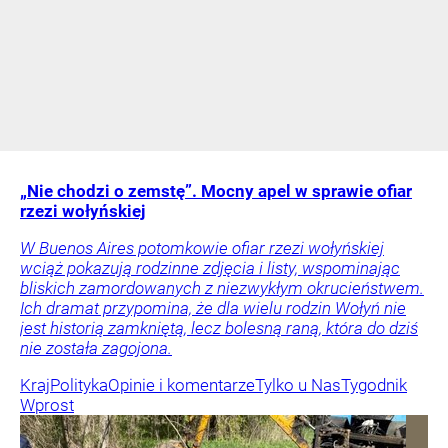
„Nie chodzi o zemstę”. Mocny apel w sprawie ofiar
rzezi wołyńskiej
W Buenos Aires potomkowie ofiar rzezi wołyńskiej
wciąż pokazują rodzinne zdjęcia i listy, wspominając
bliskich zamordowanych z niezwykłym okrucieństwem.
Ich dramat przypomina, że dla wielu rodzin Wołyń nie
jest historią zamkniętą, lecz bolesną raną, która do dziś
nie została zagojona.
Kraj
Polityka
Opinie i komentarze
Tylko u Nas
Tygodnik
Wprost