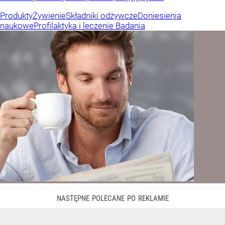
Produkty
Żywienie
Składniki odżywcze
Doniesienia
naukowe
Profilaktyka i leczenie
Badania