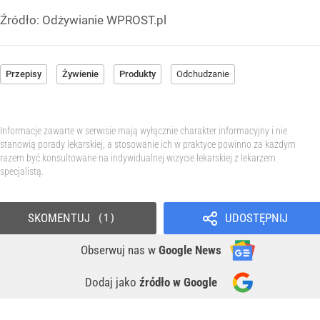
Źródło:
Odżywianie WPROST.pl
Przepisy
Żywienie
Produkty
Odchudzanie
Informacje zawarte w serwisie mają wyłącznie charakter informacyjny i nie
stanowią porady lekarskiej, a stosowanie ich w praktyce powinno za każdym
razem być konsultowane na indywidualnej wizycie lekarskiej z lekarzem
specjalistą.
SKOMENTUJ
UDOSTĘPNIJ
1
Obserwuj nas
w
Google News
Dodaj jako
źródło w Google