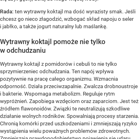
Rada:
ten wytrawny koktajl ma dość wyrazisty smak. Jeśli
chcesz go nieco złagodzić, wzbogać skład napoju o seler
i jabłko, a także jogurt naturalny lub maślankę.
Wytrawny koktajl pomoże nie tylko
w odchudzaniu
Wytrawny koktajl z pomidorów i cebuli to nie tylko
sprzymierzeniec odchudzania. Ten napój wpływa
pozytywnie na pracę całego organizmu. Wzmacnia
odporność. Działa przeciwzapalnie. Zwalcza drobnoustroje
i bakterie. Wspomaga metabolizm. Reguluje rytm
wypróżnień. Zapobiega wzdęciom oraz zaparciom. Jest też
źródłem flawonoidów. Związki te neutralizują szkodliwe
działanie wolnych rodników. Spowalniają procesy starzenia.
Chronią komórki przed uszkodzeniami i zmniejszają ryzyko
wystąpienia wielu poważnych problemów zdrowotnych.
Zmniejszają prawdopodobieństwo pojawienia się udaru