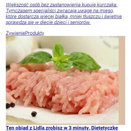
Większość osób bez zastanowienia kupuje kurczaka.
Tymczasem specjaliści zwracają uwagę na mięso,
które dostarcza więcej białka, mniej tłuszczu i świetnie
sprawdza się w diecie dzieci i seniorów.
Żywienie
Produkty
Ten obiad z Lidla zrobisz w 3 minuty. Dietetyczkę