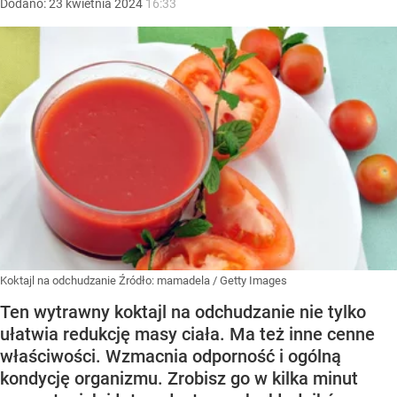
Dodano:
23
kwietnia
2024
16:33
Koktajl na odchudzanie
Źródło:
mamadela / Getty Images
Ten wytrawny koktajl na odchudzanie nie tylko
ułatwia redukcję masy ciała. Ma też inne cenne
właściwości. Wzmacnia odporność i ogólną
kondycję organizmu. Zrobisz go w kilka minut