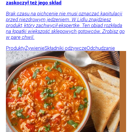
zaskoczył też jego skład
Brak czasu na pichcenie nie musi oznaczać kapitulacji
przed niezdrowym jedzeniem. W Lidlu znajdziesz
produkt, który zachwycił ekspertkę. Ten obiad rozkłada
na łopatki większość sklepowych gotowców. Zrobisz go
w parę chwil.
Produkty
Żywienie
Składniki odżywcze
Odchudzanie