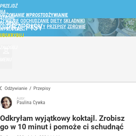
PRZEJDŹ
NA
ODŻYWIANIE WPROST
STRONĘ
ŻYWIENIE
ODCHUDZANIE
DIETY
SKŁADNIKI
GŁÓWNĄ
PRZEPISY
ODŻYWCZE
PRODUKTY
PRZEPISY
ZDROWIE
WPROST.PL
UBSKRYBUJ
ZALOGUJ
MENU
Odżywianie
/
Przepisy
Autor:
Paulina Cywka
Odkryłam wyjątkowy koktajl. Zrobisz
go w 10 minut i pomoże ci schudnąć