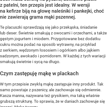
z patelni, ten przepis jest idealny. W wersji
na kefirze biją na głowę naleśniki i pankejki, choć
nie zawierają grama mąki pszennej.
Te placuszki sprawdzają się jako przekąska, śniadanie
lub deser. Świetnie smakują z owocami i orzechami, a także
gęstym jogurtem i miodem. Przygotowane bez dodatku
cukru można podać na sposób wytrawny, na przykład
z serkiem, wędzonym łososiem i ogórkiem albo jajkiem
sadzonym, awokado i pomidorem. W każdej z tych wariacji
smakują świetnie i sycą na długo.
Czym zastępuję mąkę w plackach
W tym przepisie zwykłą mąkę zastępuje inny produkt. Tak
samo powstaje z pszenicy, ale zachowuje się odmiennie.
Kasza manna, nazywana też grysikiem, ma taką właśnie
grubszą strukturę. To sprawia, że w daniach zachowuje się
inaczej. Mąka tworzy...