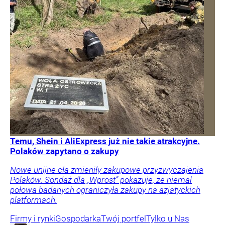
Temu, Shein i AliExpress już nie takie atrakcyjne.
Polaków zapytano o zakupy
Nowe unijne cła zmieniły zakupowe przyzwyczajenia
Polaków. Sondaż dla „Wprost” pokazuje, że niemal
połowa badanych ograniczyła zakupy na azjatyckich
platformach.
Firmy i rynki
Gospodarka
Twój portfel
Tylko u Nas