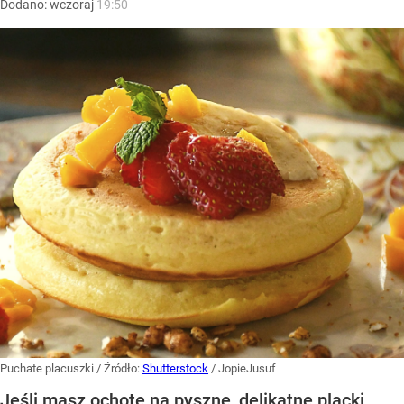
Dodano:
wczoraj
19:50
Puchate placuszki
/ Źródło:
Shutterstock
/
JopieJusuf
Jeśli masz ochotę na pyszne, delikatne placki