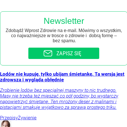
Newsletter
Zdobądź Wprost Zdrowie na e-mail. Mówimy o wszystkim,
co najważniejsze w trosce o zdrowie i dobrą formę –
bez spamu.
ZAPISZ SIĘ
Lodów nie kupuję, tylko ubijam śmietankę. Ta wersja jest
zdrowsza i wygląda obłędnie
Zrobienie lodów bez specjalnej maszyny to nic trudnego.
Masy nie trzeba też mieszać co pół godziny, bo wystarczy
napowietrzyć śmietanę. Ten mrożony deser z malinami i
pistacjami smakuje wyjątkowo za sprawą prostego triku.
Przepisy
Żywienie