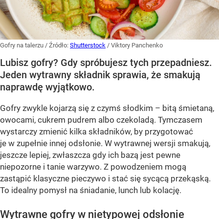
Gofry na talerzu
/ Źródło:
Shutterstock
/
Viktory Panchenko
Lubisz gofry? Gdy spróbujesz tych przepadniesz.
Jeden wytrawny składnik sprawia, że smakują
naprawdę wyjątkowo.
Gofry zwykle kojarzą się z czymś słodkim – bitą śmietaną,
owocami, cukrem pudrem albo czekoladą. Tymczasem
wystarczy zmienić kilka składników, by przygotować
je w zupełnie innej odsłonie. W wytrawnej wersji smakują,
jeszcze lepiej, zwłaszcza gdy ich bazą jest pewne
niepozorne i tanie warzywo. Z powodzeniem mogą
zastąpić klasyczne pieczywo i stać się sycącą przekąską.
To idealny pomysł na śniadanie, lunch lub kolację.
Wytrawne gofry w nietypowej odsłonie