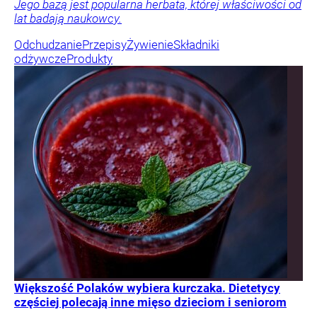
Jego bazą jest popularna herbata, której właściwości od
lat badają naukowcy.
Odchudzanie
Przepisy
Żywienie
Składniki
odżywcze
Produkty
Większość Polaków wybiera kurczaka. Dietetycy
częściej polecają inne mięso dzieciom i seniorom