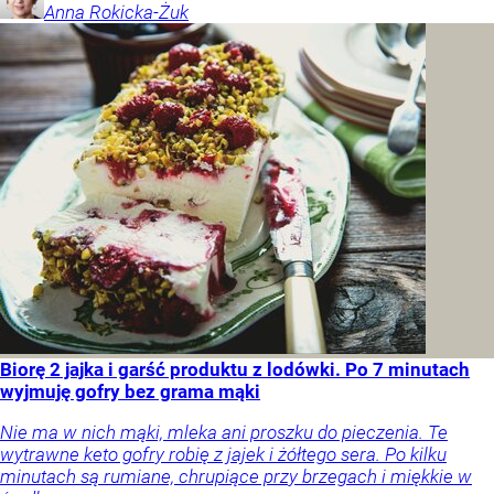
Anna
Rokicka-Żuk
Biorę 2 jajka i garść produktu z lodówki. Po 7 minutach
wyjmuję gofry bez grama mąki
Nie ma w nich mąki, mleka ani proszku do pieczenia. Te
wytrawne keto gofry robię z jajek i żółtego sera. Po kilku
minutach są rumiane, chrupiące przy brzegach i miękkie w