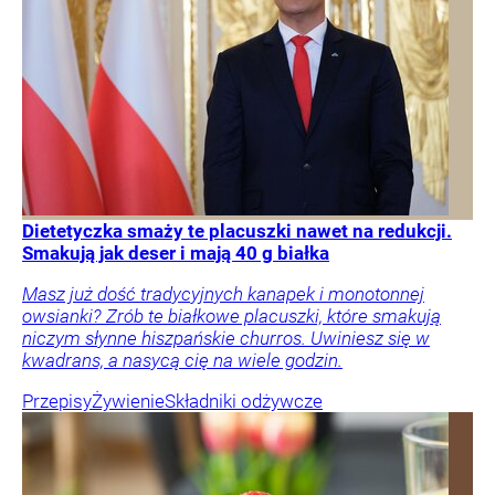
Dietetyczka smaży te placuszki nawet na redukcji.
Smakują jak deser i mają 40 g białka
Masz już dość tradycyjnych kanapek i monotonnej
owsianki? Zrób te białkowe placuszki, które smakują
niczym słynne hiszpańskie churros. Uwiniesz się w
kwadrans, a nasycą cię na wiele godzin.
Przepisy
Żywienie
Składniki odżywcze