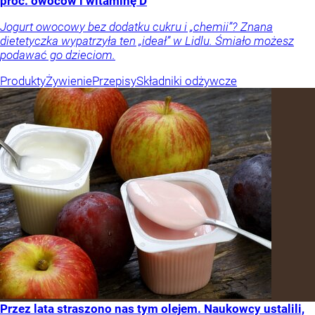
proc. owoców i witaminę D
Jogurt owocowy bez dodatku cukru i „chemii”? Znana
dietetyczka wypatrzyła ten „ideał” w Lidlu. Śmiało możesz
podawać go dzieciom.
Produkty
Żywienie
Przepisy
Składniki odżywcze
Przez lata straszono nas tym olejem. Naukowcy ustalili,