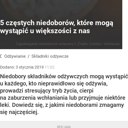
5 częstych niedoborów, które mogą
wystąpić u większości z nas
Zapobieganie niedoborom witaminy C
Źródło:
Fotolia
/
Yevheniia
Odżywianie
/
Składniki odżywcze
Dodano:
3
stycznia
2019
11:02
Niedobory składników odżywczych mogą wystąpić
u każdego, kto nieprawidłowo się odżywia,
prowadzi stresujący tryb życia, cierpi
na zaburzenia wchłaniania lub przyjmuje niektóre
leki. Dowiedz się, z jakimi niedoborami zmagamy
się najczęściej.