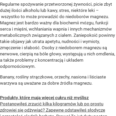
Regularne spożywanie przetworzonej żywności, picie zbyt
dużej ilości alkoholu lub kawy, stres, niektóre leki –
wszystko to może prowadzić do niedoborów magnezu.
Magnez jest bardzo ważny dla biochemii mózgu, funkcji
serca i mięśni, wchłaniania wapnia i innych mechanizmów
metabolicznych związanych z ciałem. Zaniepokoić powinny
takie objawy jak utrata apetytu, nudności i wymioty,
zmęczenie i słabość. Osoby z niedoborem magnezu są
nerwowe, cierpią na bóle głowy, występują u nich omdlenia,
a także problemy z koncentracją i układem
odpornościowym.
Banany, rośliny strączkowe, orzechy, nasiona i liściaste
warzywa są uważane za dobre źródła magnezu.
Produkty, które mają więcej cukru niż myślisz
Postanowiłeś zrzucić kilka kilogramów lub po prostu
zdrowiej się odżywiać? Zapewne odstawiłeś słodycze