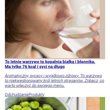
To letnie warzywo to kopalnia białka i błonnika.
Ma tylko 76 kcal i syci na długo
Aromatyczny, sycący i wyjątkowo zdrowy. To warzywo
to niekwestionowany król letnich straganów. Zobacz, co
warto włączyć do swojego menu.
Odchudzanie
Produkty