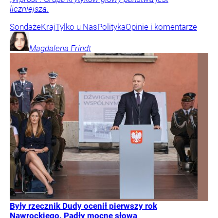
liczniejsza.
Sondaże
Kraj
Tylko u Nas
Polityka
Opinie i komentarze
Magdalena
Frindt
Były rzecznik Dudy ocenił pierwszy rok
Nawrockiego. Padły mocne słowa