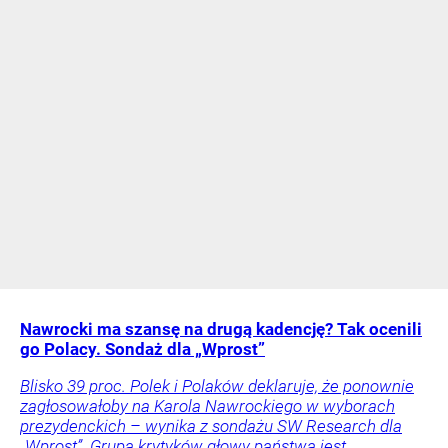
Nawrocki ma szansę na drugą kadencję? Tak ocenili
go Polacy. Sondaż dla „Wprost”
Blisko 39 proc. Polek i Polaków deklaruje, że ponownie
zagłosowałoby na Karola Nawrockiego w wyborach
prezydenckich – wynika z sondażu SW Research dla
„Wprost”. Grupa krytyków głowy państwa jest