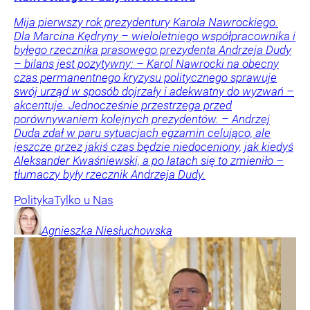
Mija pierwszy rok prezydentury Karola Nawrockiego.
Dla Marcina Kędryny – wieloletniego współpracownika i
byłego rzecznika prasowego prezydenta Andrzeja Dudy
– bilans jest pozytywny: – Karol Nawrocki na obecny
czas permanentnego kryzysu politycznego sprawuje
swój urząd w sposób dojrzały i adekwatny do wyzwań –
akcentuje. Jednocześnie przestrzega przed
porównywaniem kolejnych prezydentów. – Andrzej
Duda zdał w paru sytuacjach egzamin celująco, ale
jeszcze przez jakiś czas będzie niedoceniony, jak kiedyś
Aleksander Kwaśniewski, a po latach się to zmieniło –
tłumaczy były rzecznik Andrzeja Dudy.
Polityka
Tylko u Nas
Agnieszka
Niesłuchowska