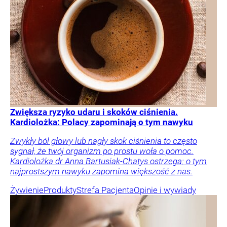
Zwiększa ryzyko udaru i skoków ciśnienia.
Kardiolożka: Polacy zapominają o tym nawyku
Zwykły ból głowy lub nagły skok ciśnienia to często
sygnał, że twój organizm po prostu woła o pomoc.
Kardiolożka dr Anna Bartusiak-Chatys ostrzega: o tym
najprostszym nawyku zapomina większość z nas.
Żywienie
Produkty
Strefa Pacjenta
Opinie i wywiady