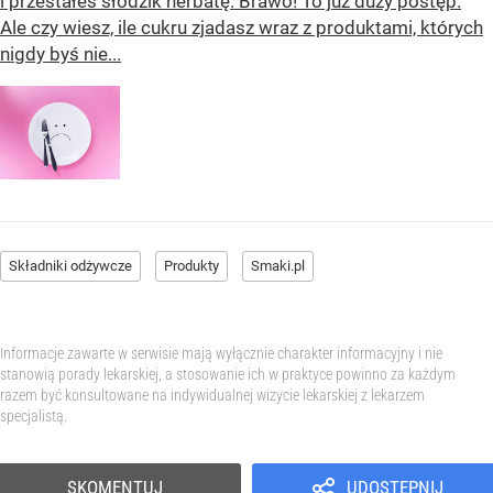
i przestałeś słodzik herbatę. Brawo! To już duży postęp.
Ale czy wiesz, ile cukru zjadasz wraz z produktami, których
nigdy byś nie...
Składniki odżywcze
Produkty
Smaki.pl
Informacje zawarte w serwisie mają wyłącznie charakter informacyjny i nie
stanowią porady lekarskiej, a stosowanie ich w praktyce powinno za każdym
razem być konsultowane na indywidualnej wizycie lekarskiej z lekarzem
specjalistą.
SKOMENTUJ
UDOSTĘPNIJ