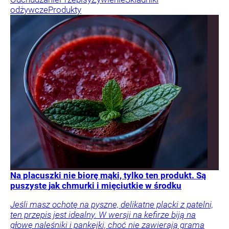
odżywcze
Produkty
Na placuszki nie biorę mąki, tylko ten produkt. Są
puszyste jak chmurki i mięciutkie w środku
Jeśli masz ochotę na pyszne, delikatne placki z patelni,
ten przepis jest idealny. W wersji na kefirze biją na
głowę naleśniki i pankejki, choć nie zawierają grama