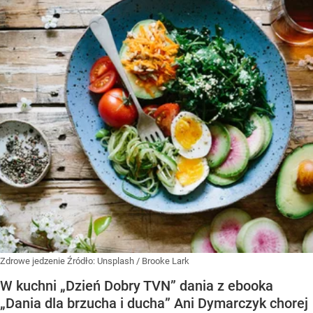
Zdrowe jedzenie
Źródło:
Unsplash
/
Brooke Lark
W kuchni „Dzień Dobry TVN” dania z ebooka
„Dania dla brzucha i ducha” Ani Dymarczyk chorej