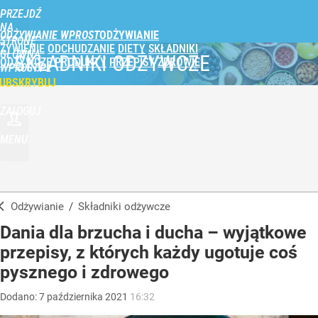
PRZEJDŹ
NA
ODŻYWIANIE WPROST
STRONĘ
ŻYWIENIE
ODCHUDZANIE
DIETY
SKŁADNIKI
GŁÓWNĄ
SKŁADNIKI ODŻYWCZE
ODŻYWCZE
PRODUKTY
PRZEPISY
ZDROWIE
WPROST.PL
UBSKRYBUJ
ZALOGUJ
MENU
Odżywianie
/
Składniki odżywcze
Dania dla brzucha i ducha – wyjątkowe
przepisy, z których każdy ugotuje coś
pysznego i zdrowego
Dodano:
7
października
2021
16:32