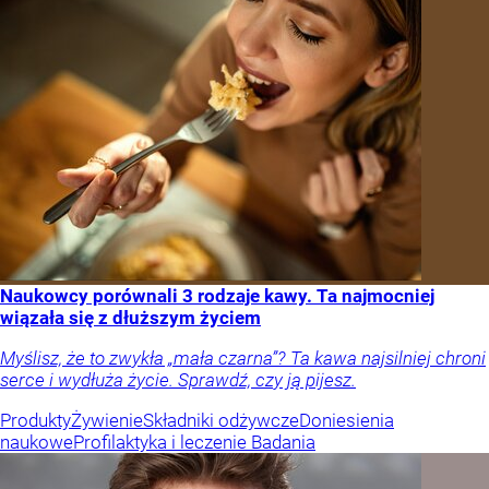
Naukowcy porównali 3 rodzaje kawy. Ta najmocniej
wiązała się z dłuższym życiem
Myślisz, że to zwykła „mała czarna”? Ta kawa najsilniej chroni
serce i wydłuża życie. Sprawdź, czy ją pijesz.
Produkty
Żywienie
Składniki odżywcze
Doniesienia
naukowe
Profilaktyka i leczenie
Badania