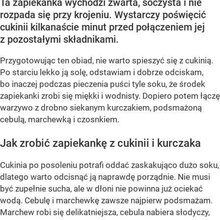
Ta zapiekanka wychodzi zwarta, soczysta i nie
rozpada się przy krojeniu. Wystarczy poświęcić
cukinii kilkanaście minut przed połączeniem jej
z pozostałymi składnikami.
Przygotowując ten obiad, nie warto spieszyć się z cukinią.
Po starciu lekko ją solę, odstawiam i dobrze odciskam,
bo inaczej podczas pieczenia puści tyle soku, że środek
zapiekanki zrobi się miękki i wodnisty. Dopiero potem łączę
warzywo z drobno siekanym kurczakiem, podsmażoną
cebulą, marchewką i czosnkiem.
Jak zrobić zapiekankę z cukinii i kurczaka
Cukinia po posoleniu potrafi oddać zaskakująco dużo soku,
dlatego warto odcisnąć ją naprawdę porządnie. Nie musi
być zupełnie sucha, ale w dłoni nie powinna już ociekać
wodą. Cebulę i marchewkę zawsze najpierw podsmażam.
Marchew robi się delikatniejsza, cebula nabiera słodyczy,