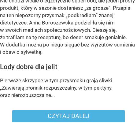
Nie chodzi wcale o egzotyczne superfood, ale jeden prosty
produkt, który w sezonie dostaniesz „za grosze”. Przepis
na ten niepozorny przysmak „podkradłam” znanej
dietetyczce. Anna Boroszewska podzieliła się nim
w swoich mediach społecznościowych. Cieszę się,
że trafiłam na tę recepturę, bo deser smakuje genialnie.
W dodatku można po niego sięgać bez wyrzutów sumienia
i obaw o sylwetkę.
Lody dobre dla jelit
Pierwsze skrzypce w tym przysmaku grają śliwki.
„Zawierają błonnik rozpuszczalny, w tym pektyny,
oraz nierozpuszczalne...
CZYTAJ DALEJ