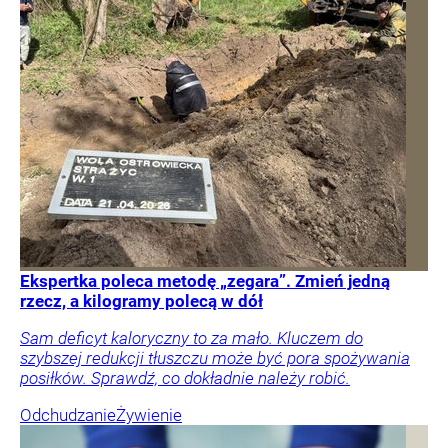
Ekspertka poleca metodę „zegara”. Zmień jedną
rzecz, a kilogramy polecą w dół
Sam deficyt kaloryczny to za mało. Kluczem do
szybszej redukcji tłuszczu może być pora spożywania
posiłków. Sprawdź, co dokładnie należy robić.
Odchudzanie
Żywienie