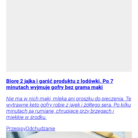
Biorę 2 jajka i garść produktu z lodówki. Po 7
minutach wyjmuję gofry bez grama mąki
Nie ma w nich mąki, mleka ani proszku do pieczenia. Te
wytrawne keto gofry robię z jajek i żółtego sera. Po kilku
minutach są rumiane, chrupiące przy brzegach i
miękkie w środku.
Przepisy
Odchudzanie