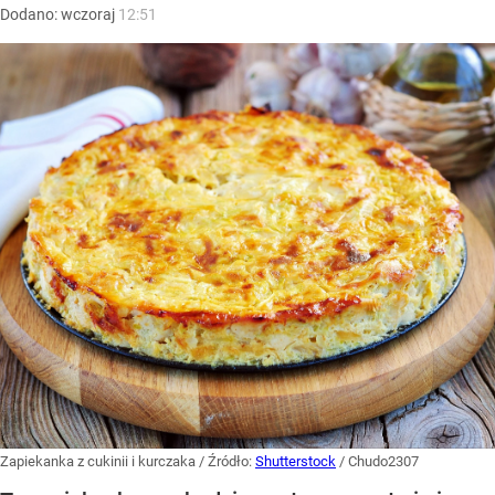
Dodano:
wczoraj
12:51
Zapiekanka z cukinii i kurczaka
/ Źródło:
Shutterstock
/
Chudo2307