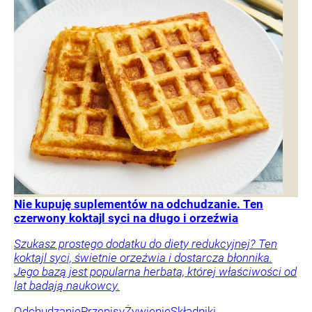
Nie kupuję suplementów na odchudzanie. Ten
czerwony koktajl syci na długo i orzeźwia
Szukasz prostego dodatku do diety redukcyjnej? Ten
koktajl syci, świetnie orzeźwia i dostarcza błonnika.
Jego bazą jest popularna herbata, której właściwości od
lat badają naukowcy.
Odchudzanie
Przepisy
Żywienie
Składniki