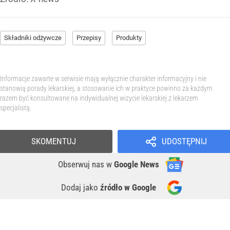
Składniki odżywcze
Przepisy
Produkty
Informacje zawarte w serwisie mają wyłącznie charakter informacyjny i nie
stanowią porady lekarskiej, a stosowanie ich w praktyce powinno za każdym
razem być konsultowane na indywidualnej wizycie lekarskiej z lekarzem
specjalistą.
SKOMENTUJ
UDOSTĘPNIJ
Obserwuj nas
w
Google News
Dodaj jako
źródło w Google