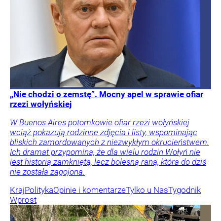
„Nie chodzi o zemstę”. Mocny apel w sprawie ofiar
rzezi wołyńskiej
W Buenos Aires potomkowie ofiar rzezi wołyńskiej
wciąż pokazują rodzinne zdjęcia i listy, wspominając
bliskich zamordowanych z niezwykłym okrucieństwem.
Ich dramat przypomina, że dla wielu rodzin Wołyń nie
jest historią zamkniętą, lecz bolesną raną, która do dziś
nie została zagojona.
Kraj
Polityka
Opinie i komentarze
Tylko u Nas
Tygodnik
Wprost