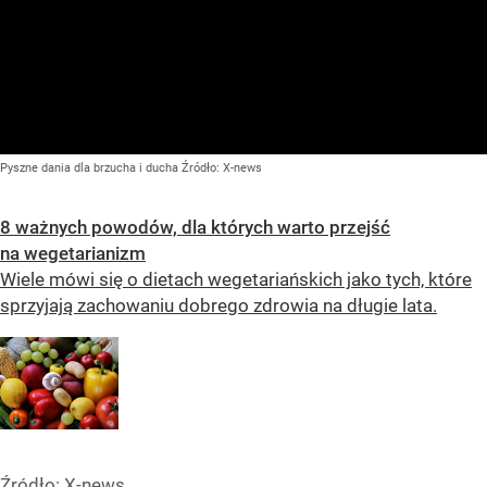
Pyszne dania dla brzucha i ducha
Źródło:
X-news
8 ważnych powodów, dla których warto przejść
na wegetarianizm
Wiele mówi się o dietach wegetariańskich jako tych, które
sprzyjają zachowaniu dobrego zdrowia na długie lata.
Źródło:
X-news