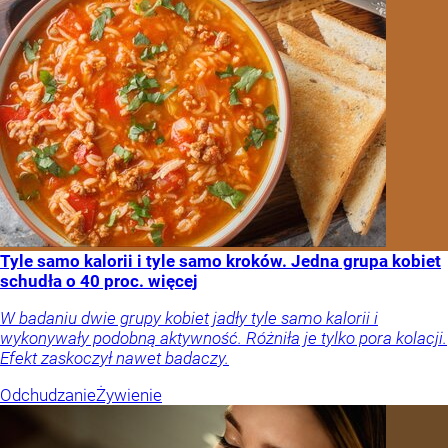
Tyle samo kalorii i tyle samo kroków. Jedna grupa kobiet
schudła o 40 proc. więcej
W badaniu dwie grupy kobiet jadły tyle samo kalorii i
wykonywały podobną aktywność. Różniła je tylko pora kolacji.
Efekt zaskoczył nawet badaczy.
Odchudzanie
Żywienie