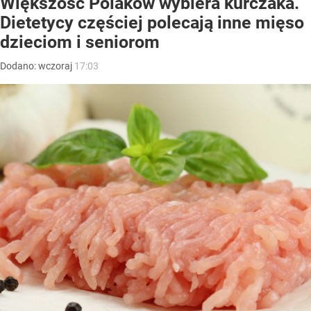
Większość Polaków wybiera kurczaka.
Dietetycy częściej polecają inne mięso
dzieciom i seniorom
Dodano:
wczoraj
17:03