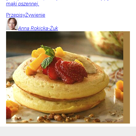
mąki pszennej.
Przepisy
Żywienie
Anna
Rokicka-Żuk