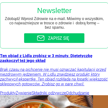
Newsletter
Zdobądź Wprost Zdrowie na e-mail. Mówimy o wszystkim,
co najważniejsze w trosce o zdrowie i dobrą formę –
bez spamu.
ZAPISZ SIĘ
Ten obiad z Lidla zrobisz w 3 minuty. Dietetyczkę
zaskoczył też jego skład
Brak czasu na pichcenie nie musi oznaczać kapitulacji przed
niezdrowym jedzeniem. W Lidlu znajdziesz produkt, który
zachwycił ekspertkę. Ten obiad rozkłada na łopatki większość
sklepowych gotowców. Zrobisz go w parę chwil.
Produkty
Żywienie
Składniki odżywcze
Odchudzanie