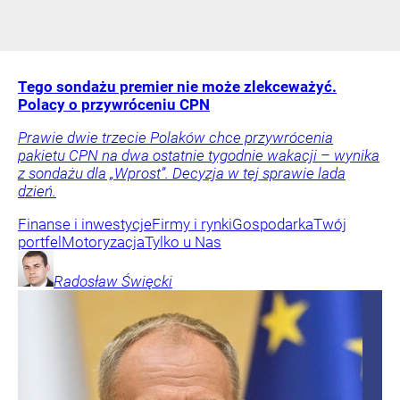
Tego sondażu premier nie może zlekceważyć.
Polacy o przywróceniu CPN
Prawie dwie trzecie Polaków chce przywrócenia
pakietu CPN na dwa ostatnie tygodnie wakacji – wynika
z sondażu dla „Wprost”. Decyzja w tej sprawie lada
dzień.
Finanse i inwestycje
Firmy i rynki
Gospodarka
Twój
portfel
Motoryzacja
Tylko u Nas
Radosław
Święcki