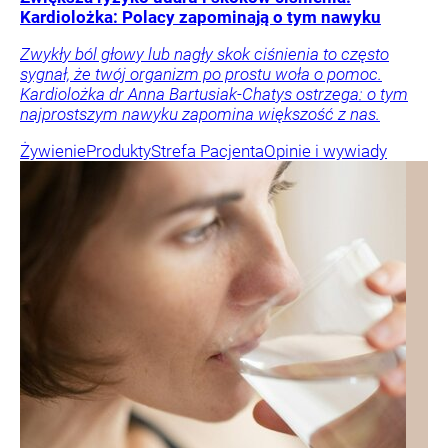
Kardiolożka: Polacy zapominają o tym nawyku
Zwykły ból głowy lub nagły skok ciśnienia to często
sygnał, że twój organizm po prostu woła o pomoc.
Kardiolożka dr Anna Bartusiak-Chatys ostrzega: o tym
najprostszym nawyku zapomina większość z nas.
Żywienie
Produkty
Strefa Pacjenta
Opinie i wywiady