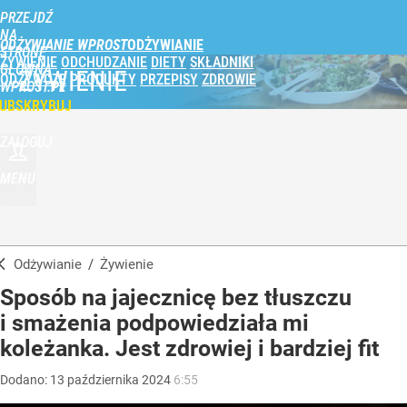
PRZEJDŹ
NA
ODŻYWIANIE WPROST
STRONĘ
ŻYWIENIE
ODCHUDZANIE
DIETY
SKŁADNIKI
GŁÓWNĄ
ŻYWIENIE
ODŻYWCZE
PRODUKTY
PRZEPISY
ZDROWIE
WPROST.PL
UBSKRYBUJ
ZALOGUJ
MENU
Odżywianie
/
Żywienie
Sposób na jajecznicę bez tłuszczu
i smażenia podpowiedziała mi
koleżanka. Jest zdrowiej i bardziej fit
Dodano:
13
października
2024
6:55