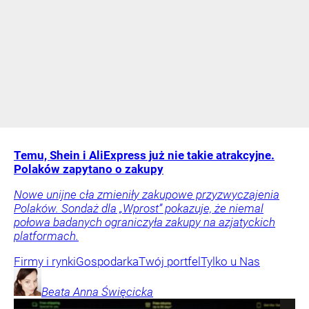
Temu, Shein i AliExpress już nie takie atrakcyjne.
Polaków zapytano o zakupy
Nowe unijne cła zmieniły zakupowe przyzwyczajenia
Polaków. Sondaż dla „Wprost” pokazuje, że niemal
połowa badanych ograniczyła zakupy na azjatyckich
platformach.
Firmy i rynki
Gospodarka
Twój portfel
Tylko u Nas
Beata Anna
Święcicka