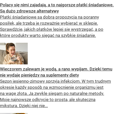
Polacy się nimi zajadają, a to najgorsze płatki śniadaniowe.
Są dużo zdrowsze alternatywy
Płatki śniadaniowe są dobrą propozycją na poranny
posiłek, ale trzeba je rozważnie wybierać w sklepie.
Sprawdźcie, jakich płatków lepiej się wystrzegać, a po
które produkty warto sięgać na szybkie śniadanie.
Wieczorem zalewam je wodą, a rano wypijam. Dzięki temu
nie wydaję pieniędzy na suplementy diety
Sezon jesienno-zimowy sprzyja infekcjom. W tym trudnym
okresie każdy sposób na wzmocnienie organizmu jest
na wagę złota. Ja zwykle sięgam po naturalne metody.
Moje najnowsze odkrycie to prosta, ale skuteczna
mikstura. Dzięki niej nie...