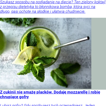
Szukasz sposobu na podjadanie na diecie? Ten zielony koktajl
z przepisu dietetyka to błonnikowa bomba, która syci na
długo, gasi ochotę na słodkie i ułatwia chudnięcie.
Z cukinii nie smażę placków. Dodaję mozzarellę i robię
chrupiące gofry
Lubisz gofry? Gdy spróbujesz tych przepadniesz. Jeden