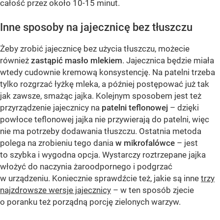
całość przez około 10-15 minut.
Inne sposoby na jajecznicę bez tłuszczu
Żeby zrobić jajecznicę bez użycia tłuszczu, możecie
również
zastąpić masło mlekiem
. Jajecznica będzie miała
wtedy cudownie kremową konsystencję. Na patelni trzeba
tylko rozgrzać łyżkę mleka, a później postępować już tak
jak zawsze, smażąc jajka. Kolejnym sposobem jest też
przyrządzenie jajecznicy na
patelni teflonowej
– dzięki
powłoce teflonowej jajka nie przywierają do patelni, więc
nie ma potrzeby dodawania tłuszczu. Ostatnia metoda
polega na zrobieniu tego dania
w mikrofalówce
– jest
to szybka i wygodna opcja. Wystarczy roztrzepane jajka
włożyć do naczynia żaroodpornego i podgrzać
w urządzeniu. Koniecznie sprawdźcie też, jakie są inne
trzy
najzdrowsze wersje jajecznicy
– w ten sposób zjecie
o poranku też porządną porcję zielonych warzyw.