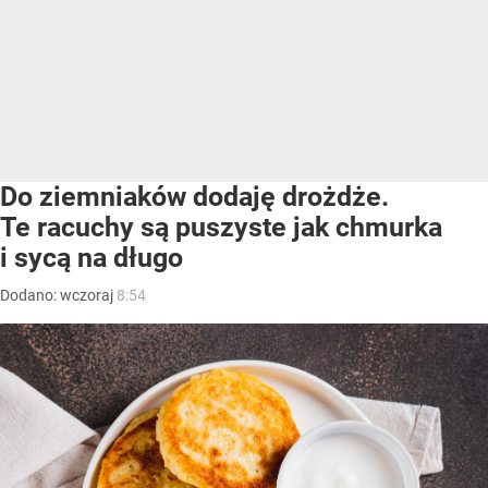
Do ziemniaków dodaję drożdże.
Te racuchy są puszyste jak chmurka
i sycą na długo
Dodano:
wczoraj
8:54