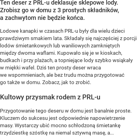
Ten deser z PRL-u deklasuje sklepowe lody.
Zrobisz go w domu z 3 prostych składników,
a zachwytom nie będzie końca.
Lodowe kanapki w czasach PRL-u były dla wielu dzieci
prawdziwym smakiem lata. Składały się najczęściej z porcji
lodów śmietankowych lub waniliowych zamkniętych
między dwoma waflami. Kupowało się je w kioskach,
budkach i przy plażach, a topniejące lody szybko wsiąkały
w miękki wafel. Dziś ten prosty deser wraca
we wspomnieniach, ale bez trudu można przygotować
go także w domu. Zobacz, jak to zrobić.
Kultowy przysmak rodem z PRL-u
Przygotowanie tego deseru w domu jest banalnie proste.
Kluczem do sukcesu jest odpowiednie napowietrzenie
masy. Wystarczy ubić mocno schłodzoną śmietankę
trzydziestkę szóstkę na niemal sztywną masę, a...