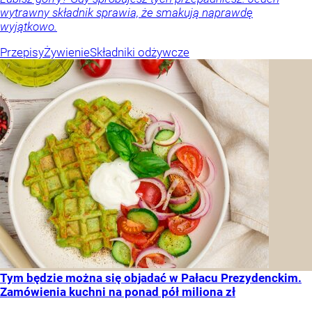
wytrawny składnik sprawia, że smakują naprawdę
wyjątkowo.
Przepisy
Żywienie
Składniki odżywcze
Tym będzie można się objadać w Pałacu Prezydenckim.
Zamówienia kuchni na ponad pół miliona zł