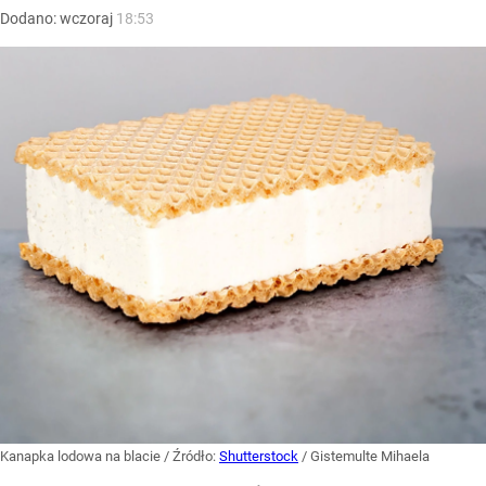
Dodano:
wczoraj
18:53
Kanapka lodowa na blacie
/ Źródło:
Shutterstock
/
Gistemulte Mihaela