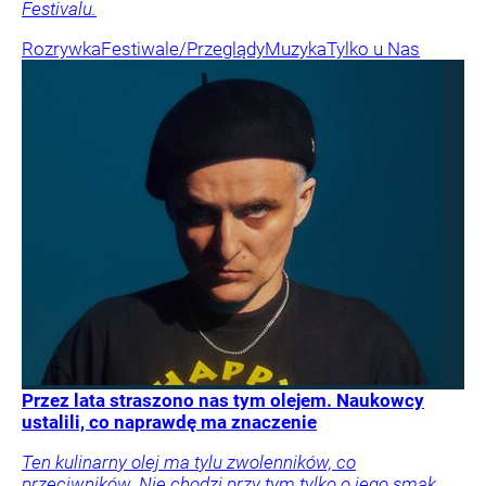
Festivalu.
Rozrywka
Festiwale/Przeglądy
Muzyka
Tylko u Nas
Przez lata straszono nas tym olejem. Naukowcy
ustalili, co naprawdę ma znaczenie
Ten kulinarny olej ma tylu zwolenników, co
przeciwników. Nie chodzi przy tym tylko o jego smak,