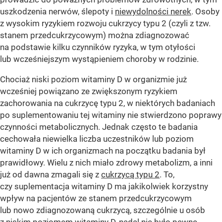
uszkodzenia nerwów, ślepoty i
niewydolności nerek
. Osoby
z wysokim ryzykiem rozwoju cukrzycy typu 2 (czyli z tzw.
stanem przedcukrzycowym) można zdiagnozować
na podstawie kilku czynników ryzyka, w tym otyłości
lub wcześniejszym wystąpieniem choroby w rodzinie.
Chociaż niski poziom witaminy D w organizmie już
wcześniej powiązano ze zwiększonym ryzykiem
zachorowania na cukrzycę typu 2, w niektórych badaniach
po suplementowaniu tej witaminy nie stwierdzono poprawy
czynności metabolicznych. Jednak często te badania
cechowała niewielka liczba uczestników lub poziom
witaminy D w ich organizmach na początku badania był
prawidłowy. Wielu z nich miało zdrowy metabolizm, a inni
już od dawna zmagali się z
cukrzycą typu 2
. To,
czy suplementacja witaminy D ma jakikolwiek korzystny
wpływ na pacjentów ze stanem przedcukrzycowym
lub nowo zdiagnozowaną cukrzycą, szczególnie u osób
z niskim poziomem witaminy D, nadal nie było pewne.