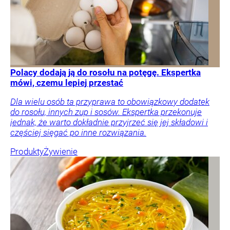
Polacy dodają ją do rosołu na potęgę. Ekspertka
mówi, czemu lepiej przestać
Dla wielu osób ta przyprawa to obowiązkowy dodatek
do rosołu, innych zup i sosów. Ekspertka przekonuje
jednak, że warto dokładnie przyjrzeć się jej składowi i
częściej sięgać po inne rozwiązania.
Produkty
Żywienie