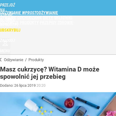
PRZEJDŹ
NA
ODŻYWIANIE WPROST
STRONĘ
ŻYWIENIE
ODCHUDZANIE
DIETY
SKŁADNIKI
GŁÓWNĄ
ODŻYWCZE
PRODUKTY
PRZEPISY
ZDROWIE
WPROST.PL
UBSKRYBUJ
ZALOGUJ
MENU
Odżywianie
/
Produkty
Masz cukrzycę? Witamina D może
spowolnić jej przebieg
Dodano:
26
lipca
2019
20:20