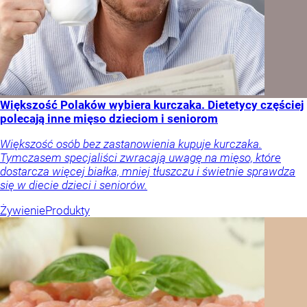
Większość Polaków wybiera kurczaka. Dietetycy częściej
polecają inne mięso dzieciom i seniorom
Większość osób bez zastanowienia kupuje kurczaka.
Tymczasem specjaliści zwracają uwagę na mięso, które
dostarcza więcej białka, mniej tłuszczu i świetnie sprawdza
się w diecie dzieci i seniorów.
Żywienie
Produkty