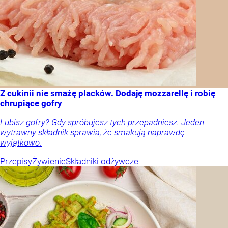
Z cukinii nie smażę placków. Dodaję mozzarellę i robię
chrupiące gofry
Lubisz gofry? Gdy spróbujesz tych przepadniesz. Jeden
wytrawny składnik sprawia, że smakują naprawdę
wyjątkowo.
Przepisy
Żywienie
Składniki odżywcze