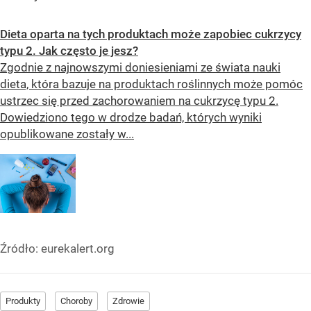
Dieta oparta na tych produktach może zapobiec cukrzycy
typu 2. Jak często je jesz?
Zgodnie z najnowszymi doniesieniami ze świata nauki
dieta, która bazuje na produktach roślinnych może pomóc
ustrzec się przed zachorowaniem na cukrzycę typu 2.
Dowiedziono tego w drodze badań, których wyniki
opublikowane zostały w...
Źródło:
eurekalert.org
Produkty
Choroby
Zdrowie