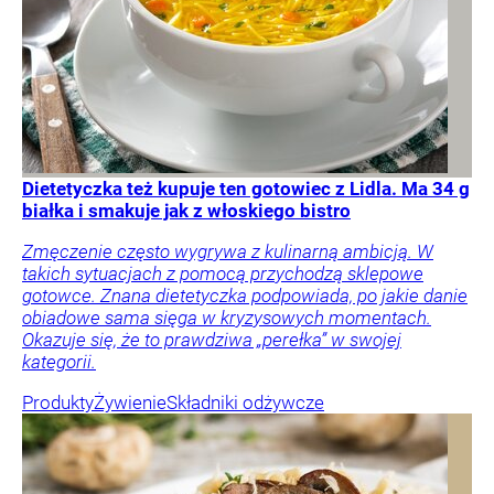
Dietetyczka też kupuje ten gotowiec z Lidla. Ma 34 g
białka i smakuje jak z włoskiego bistro
Zmęczenie często wygrywa z kulinarną ambicją. W
takich sytuacjach z pomocą przychodzą sklepowe
gotowce. Znana dietetyczka podpowiada, po jakie danie
obiadowe sama sięga w kryzysowych momentach.
Okazuje się, że to prawdziwa „perełka” w swojej
kategorii.
Produkty
Żywienie
Składniki odżywcze