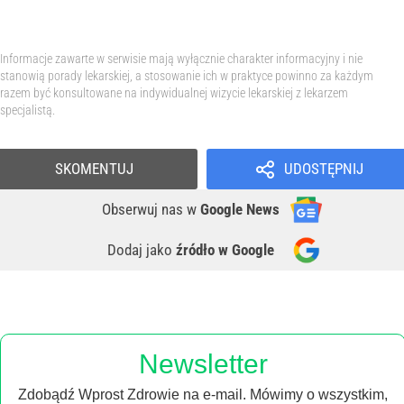
Informacje zawarte w serwisie mają wyłącznie charakter informacyjny i nie
stanowią porady lekarskiej, a stosowanie ich w praktyce powinno za każdym
razem być konsultowane na indywidualnej wizycie lekarskiej z lekarzem
specjalistą.
SKOMENTUJ
UDOSTĘPNIJ
Obserwuj nas
w
Google News
Dodaj jako
źródło w Google
Newsletter
Zdobądź Wprost Zdrowie na e-mail. Mówimy o wszystkim,