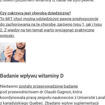
Czy cukrzyca jest chorobą dziedziczną?
To MIT, choć można odziedziczyć pewne predyspozycje
do zachorowania na tę chorobę, zarówno typu 1, jak i typu
2. Z wiedzy na ten temat warto wyciągnąć praktyczne
wnioski.
Badanie wpływu witaminy D
Niedawno
zostało przeprowadzone badanie
pod przewodnictwem dr Claudii Gagnon, która
koordynowała pracę zespołu naukowców z Université Laval
z kanadyjskiego Quebec. Zbadano wpływ suplementacji