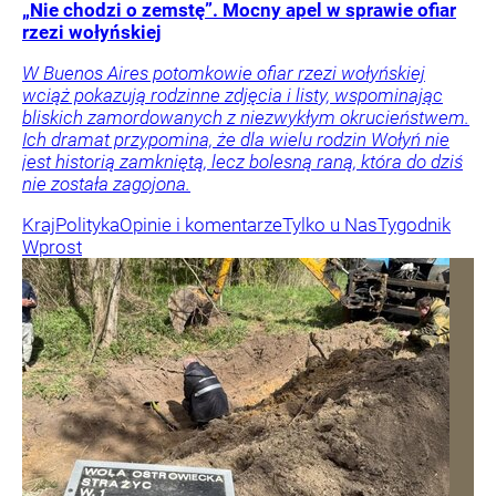
„Nie chodzi o zemstę”. Mocny apel w sprawie ofiar
rzezi wołyńskiej
W Buenos Aires potomkowie ofiar rzezi wołyńskiej
wciąż pokazują rodzinne zdjęcia i listy, wspominając
bliskich zamordowanych z niezwykłym okrucieństwem.
Ich dramat przypomina, że dla wielu rodzin Wołyń nie
jest historią zamkniętą, lecz bolesną raną, która do dziś
nie została zagojona.
Kraj
Polityka
Opinie i komentarze
Tylko u Nas
Tygodnik
Wprost