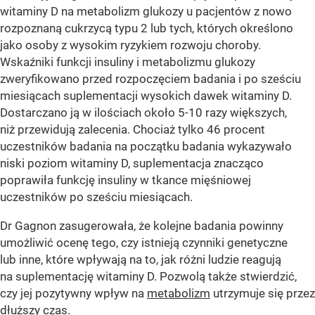
witaminy D na metabolizm glukozy u pacjentów z nowo
rozpoznaną cukrzycą typu 2 lub tych, których określono
jako osoby z wysokim ryzykiem rozwoju choroby.
Wskaźniki funkcji insuliny i metabolizmu glukozy
zweryfikowano przed rozpoczęciem badania i po sześciu
miesiącach suplementacji wysokich dawek witaminy D.
Dostarczano ją w ilościach około 5-10 razy większych,
niż przewidują zalecenia. Chociaż tylko 46 procent
uczestników badania na początku badania wykazywało
niski poziom witaminy D, suplementacja znacząco
poprawiła funkcję insuliny w tkance mięśniowej
uczestników po sześciu miesiącach.
Dr Gagnon zasugerowała, że kolejne badania powinny
umożliwić ocenę tego, czy istnieją czynniki genetyczne
lub inne, które wpływają na to, jak różni ludzie reagują
na suplementację witaminy D. Pozwolą także stwierdzić,
czy jej pozytywny wpływ na
metabolizm
utrzymuje się przez
dłuższy czas.