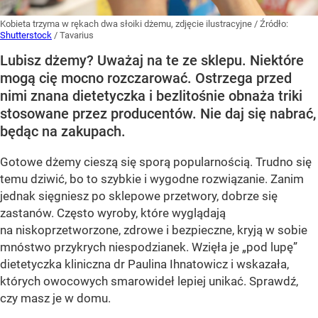
Kobieta trzyma w rękach dwa słoiki dżemu, zdjęcie ilustracyjne
/ Źródło:
Shutterstock
/
Tavarius
Lubisz dżemy? Uważaj na te ze sklepu. Niektóre
mogą cię mocno rozczarować. Ostrzega przed
nimi znana dietetyczka i bezlitośnie obnaża triki
stosowane przez producentów. Nie daj się nabrać,
będąc na zakupach.
Gotowe dżemy cieszą się sporą popularnością. Trudno się
temu dziwić, bo to szybkie i wygodne rozwiązanie. Zanim
jednak sięgniesz po sklepowe przetwory, dobrze się
zastanów. Często wyroby, które wyglądają
na niskoprzetworzone, zdrowe i bezpieczne, kryją w sobie
mnóstwo przykrych niespodzianek. Wzięła je „pod lupę”
dietetyczka kliniczna dr Paulina Ihnatowicz i wskazała,
których owocowych smarowideł lepiej unikać. Sprawdź,
czy masz je w domu.