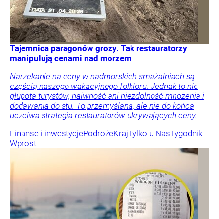
Tajemnica paragonów grozy. Tak restauratorzy
manipulują cenami nad morzem
Narzekanie na ceny w nadmorskich smażalniach są
częścią naszego wakacyjnego folkloru. Jednak to nie
głupota turystów, naiwność ani niezdolność mnożenia i
dodawania do stu. To przemyślana, ale nie do końca
uczciwa strategia restauratorów ukrywających ceny.
Finanse i inwestycje
Podróże
Kraj
Tylko u Nas
Tygodnik
Wprost