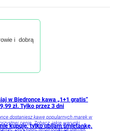
rowie i dobrą
Wyra
handlow
imieniu 
iaj w Biedronce kawa „1+1 gratis”
a 9,99 zł. Tylko przez 3 dni
once dostaniesz kawę popularnych marek w
orzystnej cenie. Zobacz, jakie warunki
nie kupuję, tylko ubijam śmietankę.
pełnić, żeby kupić ten produkt za ułamek