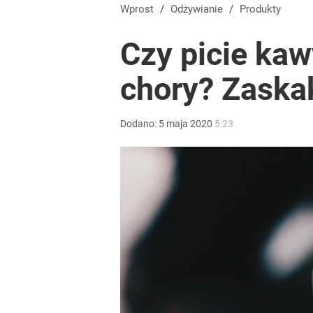
Wprost
/
Odżywianie
/
Produkty
Czy picie kaw
chory? Zaska
Dodano:
5
maja
2020
5:23