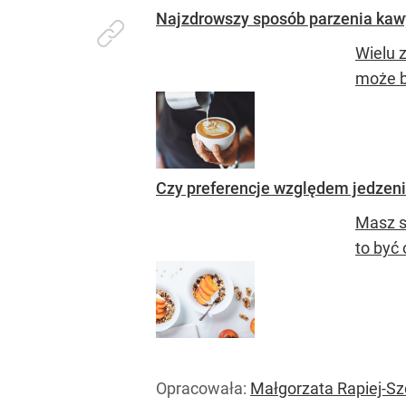
Najzdrowszy sposób parzenia kawy
Wielu z
może b
Czy preferencje względem jedzen
Masz s
to być
Opracowała:
Małgorzata Rapiej-S