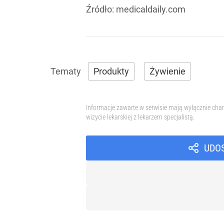
Źródło:
medicaldaily.com
Produkty
Żywienie
Informacje zawarte w serwisie mają wyłącznie char
wizycie lekarskiej z lekarzem specjalistą.
UDO