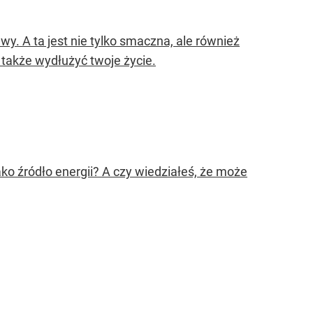
wy. A ta jest nie tylko smaczna, ale również
także wydłużyć twoje życie.
ko źródło energii? A czy wiedziałeś, że może