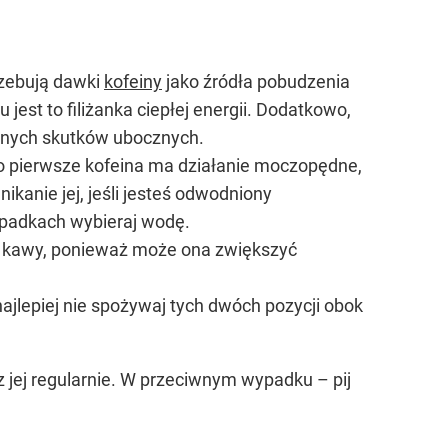
rzebują dawki
kofeiny
jako źródła pobudzenia
jest to filiżanka ciepłej energii. Dodatkowo,
adnych skutków ubocznych.
o pierwsze kofeina ma działanie moczopędne,
anie jej, jeśli jesteś odwodniony
zypadkach wybieraj wodę.
ć kawy, ponieważ może ona zwiększyć
 najlepiej nie spożywaj tych dwóch pozycji obok
sz jej regularnie. W przeciwnym wypadku – pij