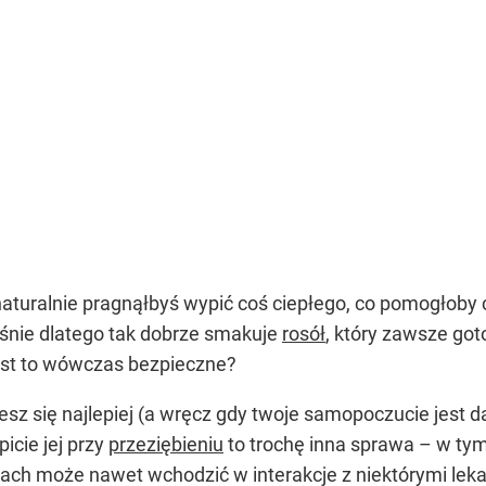
​naturalnie pragnąłbyś wypić coś ciepłego, co pomogłob
łaśnie dlatego tak dobrze smakuje
rosół
, który zawsze got
jest to wówczas bezpieczne?
jesz się najlepiej (a wręcz gdy twoje samopoczucie jest 
icie jej przy
przeziębieniu
to trochę inna sprawa – w tym
ach może nawet wchodzić w interakcje z niektórymi lek