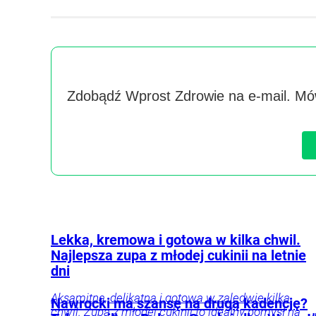
Zdobądź Wprost Zdrowie na e-mail. Mów
Lekka, kremowa i gotowa w kilka chwil.
Najlepsza zupa z młodej cukinii na letnie
dni
Aksamitna, delikatna i gotowa w zaledwie kilka
Nawrocki ma szansę na drugą kadencję?
chwil. Zupa z młodej cukinii to idealny pomysł na