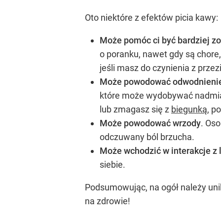
Oto niektóre z efektów picia kawy:
Może pomóc ci być bardziej 
o poranku, nawet gdy są chore, 
jeśli masz do czynienia z prz
Może powodować odwodnienie
które może wydobywać nadmiar 
lub zmagasz się z
biegunką
, p
Może powodować wrzody
. Os
odczuwany ból brzucha.
Może wchodzić w interakcje z
siebie.
Podsumowując, na ogół należy unika
na zdrowie!