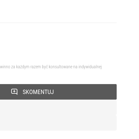
e powinno za każdym razem być konsultowane na indywidualnej
SKOMENTUJ