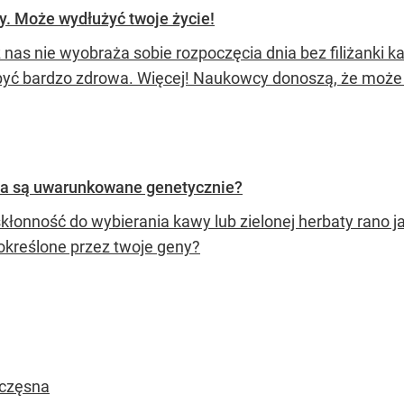
. Może wydłużyć twoje życie!
 nas nie wyobraża sobie rozpoczęcia dnia bez filiżanki ka
yć bardzo zdrowa. Więcej! Naukowcy donoszą, że może 
ia są uwarunkowane genetycznie?
kłonność do wybierania kawy lub zielonej herbaty rano ja
 określone przez twoje geny?
zczęsna