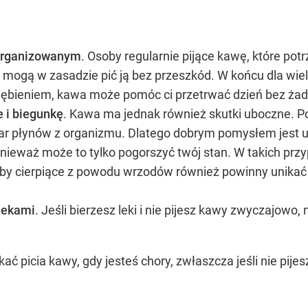
zorganizowanym
. Osoby regularnie pijące kawę, które pot
mogą w zasadzie pić ją bez przeszkód. W końcu dla wielu 
eziębieniem, kawa może pomóc ci przetrwać dzień bez ż
 i biegunkę
. Kawa ma jednak również skutki uboczne. P
płynów z organizmu. Dlatego dobrym pomysłem jest unik
onieważ może to tylko pogorszyć twój stan. W takich pr
oby cierpiące z powodu wrzodów również powinny unika
 lekami
. Jeśli bierzesz leki i nie pijesz kawy zwyczajowo,
ć picia kawy, gdy jesteś chory, zwłaszcza jeśli nie pije