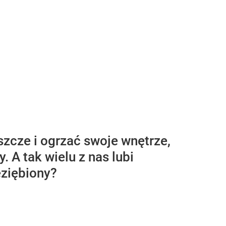
zcze i ogrzać swoje wnętrze,
. A tak wielu z nas lubi
eziębiony?