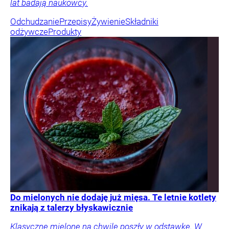
lat badają naukowcy.
Odchudzanie
Przepisy
Żywienie
Składniki
odżywcze
Produkty
Do mielonych nie dodaję już mięsa. Te letnie kotlety
znikają z talerzy błyskawicznie
Klasyczne mielone na chwilę poszły w odstawkę. W