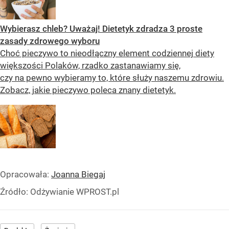
Wybierasz chleb? Uważaj! Dietetyk zdradza 3 proste
zasady zdrowego wyboru
Choć pieczywo to nieodłączny element codziennej diety
większości Polaków, rzadko zastanawiamy się,
czy na pewno wybieramy to, które służy naszemu zdrowiu.
Zobacz, jakie pieczywo poleca znany dietetyk.
Opracowała:
Joanna Biegaj
Źródło:
Odżywianie WPROST.pl