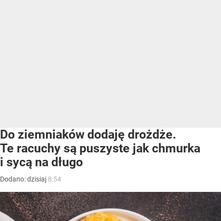
Do ziemniaków dodaję drożdże.
Te racuchy są puszyste jak chmurka
i sycą na długo
Dodano:
dzisiaj
8:54