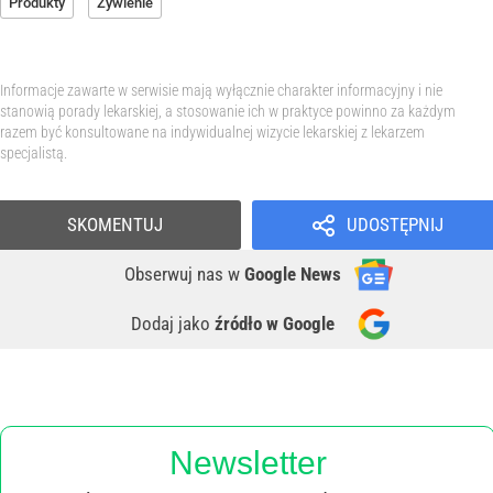
Produkty
Żywienie
Informacje zawarte w serwisie mają wyłącznie charakter informacyjny i nie
stanowią porady lekarskiej, a stosowanie ich w praktyce powinno za każdym
razem być konsultowane na indywidualnej wizycie lekarskiej z lekarzem
specjalistą.
SKOMENTUJ
UDOSTĘPNIJ
Obserwuj nas
w
Google News
Dodaj jako
źródło w Google
Newsletter