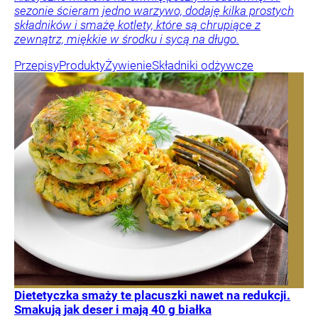
sezonie ścieram jedno warzywo, dodaję kilka prostych
składników i smażę kotlety, które są chrupiące z
zewnątrz, miękkie w środku i sycą na długo.
Przepisy
Produkty
Żywienie
Składniki odżywcze
Dietetyczka smaży te placuszki nawet na redukcji.
Smakują jak deser i mają 40 g białka