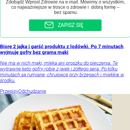
Zdobądź Wprost Zdrowie na e-mail. Mówimy o wszystkim,
co najważniejsze w trosce o zdrowie i dobrą formę –
bez spamu.
ZAPISZ SIĘ
Biorę 2 jajka i garść produktu z lodówki. Po 7 minutach
wyjmuję gofry bez grama mąki
Nie ma w nich mąki, mleka ani proszku do pieczenia. Te
wytrawne keto gofry robię z jajek i żółtego sera. Po kilku
minutach są rumiane, chrupiące przy brzegach i miękkie w
środku.
Przepisy
Odchudzanie