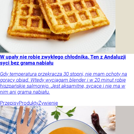
W upały nie robię zwykłego chłodnika. Ten z Andaluzji
syci bez grama nabiału
Gdy temperatura przekracza 30 stopni, nie mam ochoty na
gorący obiad. Wtedy wyciągam blender i w 20 minut robię
hiszpańskie salmorejo. Jest aksamitne, sycące i nie ma w
nim ani grama nabiału.
Przepisy
Produkty
Żywienie