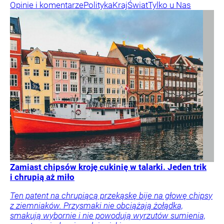
Opinie i komentarze
Polityka
Kraj
Świat
Tylko u Nas
Zamiast chipsów kroję cukinię w talarki. Jeden trik
i chrupią aż miło
Ten patent na chrupiącą przekąskę bije na głowę chipsy
z ziemniaków. Przysmaki nie obciążają żołądka,
smakują wybornie i nie powodują wyrzutów sumienia,