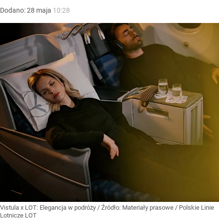
Dodano:
28
maja
10:28
Vistula x LOT: Elegancja w podróży
/ Źródło:
Materiały prasowe
/
Polskie Linie
Lotnicze LOT