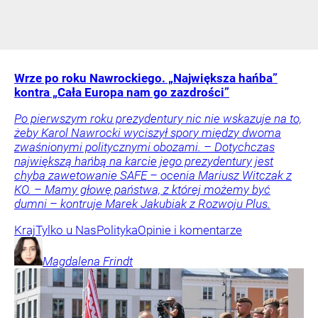
Wrze po roku Nawrockiego. „Największa hańba”
kontra „Cała Europa nam go zazdrości”
Po pierwszym roku prezydentury nic nie wskazuje na to,
żeby Karol Nawrocki wyciszył spory między dwoma
zwaśnionymi politycznymi obozami. – Dotychczas
największą hańbą na karcie jego prezydentury jest
chyba zawetowanie SAFE – ocenia Mariusz Witczak z
KO. – Mamy głowę państwa, z której możemy być
dumni – kontruje Marek Jakubiak z Rozwoju Plus.
Kraj
Tylko u Nas
Polityka
Opinie i komentarze
Magdalena
Frindt