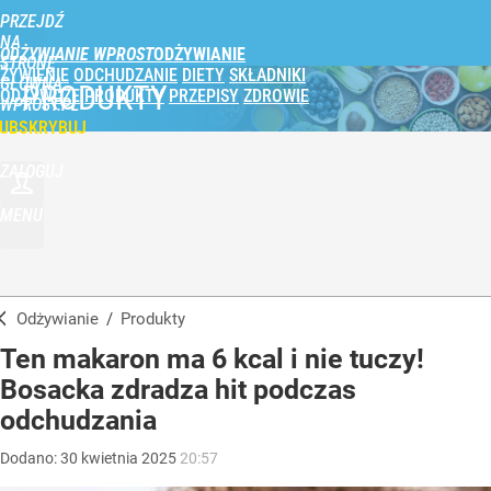
PRZEJDŹ
NA
ODŻYWIANIE WPROST
STRONĘ
ŻYWIENIE
ODCHUDZANIE
DIETY
SKŁADNIKI
GŁÓWNĄ
PRODUKTY
ODŻYWCZE
PRODUKTY
PRZEPISY
ZDROWIE
WPROST.PL
UBSKRYBUJ
ZALOGUJ
MENU
Odżywianie
/
Produkty
Ten makaron ma 6 kcal i nie tuczy!
Bosacka zdradza hit podczas
odchudzania
Dodano:
30
kwietnia
2025
20:57