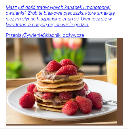
Masz już dość tradycyjnych kanapek i monotonnej
owsianki? Zrób te białkowe placuszki, które smakują
niczym słynne hiszpańskie churros. Uwiniesz się w
kwadrans, a nasycą cię na wiele godzin.
Przepisy
Żywienie
Składniki odżywcze