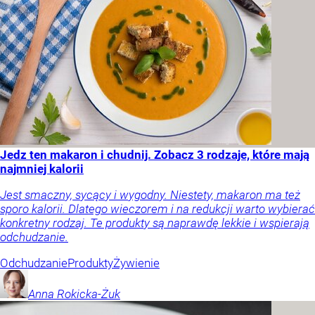
Jedz ten makaron i chudnij. Zobacz 3 rodzaje, które mają
najmniej kalorii
Jest smaczny, sycący i wygodny. Niestety, makaron ma też
sporo kalorii. Dlatego wieczorem i na redukcji warto wybierać
konkretny rodzaj. Te produkty są naprawdę lekkie i wspierają
odchudzanie.
Odchudzanie
Produkty
Żywienie
Anna
Rokicka-Żuk