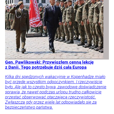
Gen. Pawlikowski: Przywiozłem cenną lekcję
z Danii. Tego potrzebuje dziś cała Europa
Kilka dni spędzonych wakacyjnie w Kopenhadze miało
być przede wszystkim odpoczynkiem. I rzeczywiście
było. Ale jak to często bywa, zawodowe doświadczenie
sprawia, że nawet podczas urlopu trudno całkowicie
przestać obserwować otaczającą rzeczywistość.
Zwłaszcza gdy przez wiele lat odpowiadało się za
bezpieczeństwo państwa.