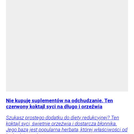
Nie kupuję suplementów na odchudzanie. Ten
czerwony koktajl syci na długo i orzeźwia
Szukasz prostego dodatku do diety redukcyjnej? Ten
koktajl syci, świetnie orzeźwia i dostarcza błonnika.
Jego bazą jest popularna herbata, której właściwości od