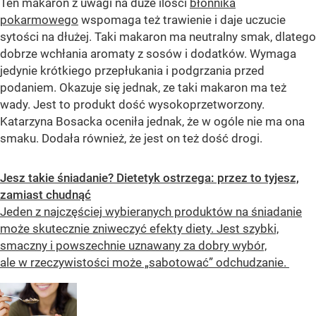
Ten makaron z uwagi na duże ilości
błonnika
pokarmowego
wspomaga też trawienie i daje uczucie
sytości na dłużej. Taki makaron ma neutralny smak, dlatego
dobrze wchłania aromaty z sosów i dodatków. Wymaga
jedynie krótkiego przepłukania i podgrzania przed
podaniem. Okazuje się jednak, ze taki makaron ma też
wady. Jest to produkt dość wysokoprzetworzony.
Katarzyna Bosacka oceniła jednak, że w ogóle nie ma ona
smaku. Dodała również, że jest on też dość drogi.
Jesz takie śniadanie? Dietetyk ostrzega: przez to tyjesz,
zamiast chudnąć
Jeden z najczęściej wybieranych produktów na śniadanie
może skutecznie zniweczyć efekty diety. Jest szybki,
smaczny i powszechnie uznawany za dobry wybór,
ale w rzeczywistości może „sabotować” odchudzanie.