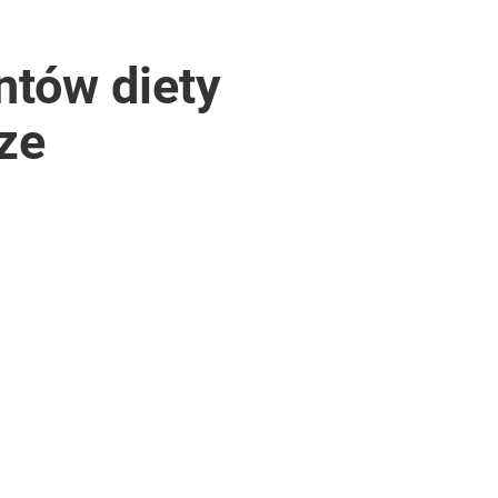
ntów diety
ze