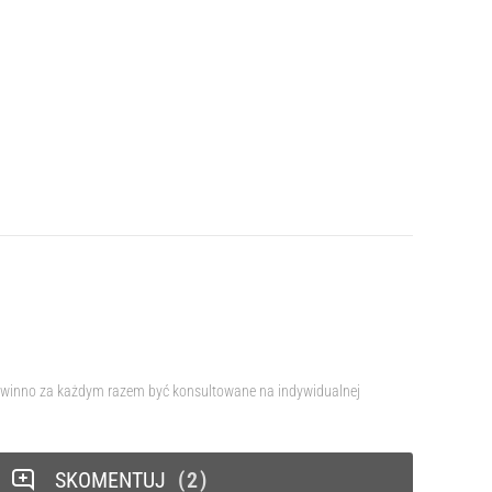
e powinno za każdym razem być konsultowane na indywidualnej
SKOMENTUJ
2