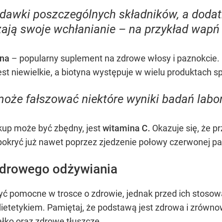
dawki poszczególnych składników, a dodat
ają swoje wchłanianie – na przykład wapń 
yna
– popularny suplement na zdrowe włosy i paznokcie. 
st niewielkie, a biotyna występuje w wielu produktach s
może fałszować niektóre wyniki badań labor
up może być zbędny, jest
witamina C.
Okazuje się, że pr
kryć już nawet poprzez zjedzenie połowy czerwonej pa
zdrowego odżywiania
yć pomocne w trosce o zdrowie, jednak przed ich stos
 dietetykiem. Pamiętaj, że podstawą jest zdrowa i zrów
ałko oraz zdrowe tłuszcze.