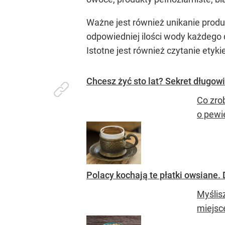
Ważne jest również unikanie produk
odpowiedniej ilości wody każdego 
Istotne jest również czytanie ety
Chcesz żyć sto lat? Sekret długowi
Co zrob
o pewi
Polacy kochają te płatki owsiane. 
Myślis
miejsce