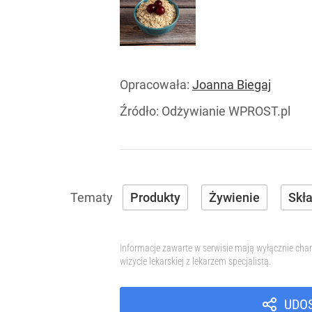
Opracowała:
Joanna Biegaj
Źródło:
Odżywianie WPROST.pl
Produkty
Żywienie
Skł
Informacje zawarte w serwisie mają wyłącznie char
wizycie lekarskiej z lekarzem specjalistą.
UDO