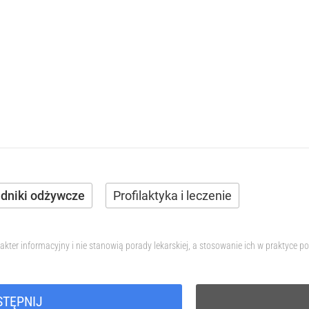
adniki odżywcze
Profilaktyka i leczenie
akter informacyjny i nie stanowią porady lekarskiej, a stosowanie ich w praktyc
STĘPNIJ