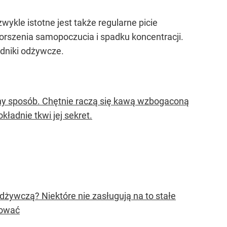
ykle istotne jest także regularne picie
orszenia samopoczucia i spadku koncentracji.
adniki odżywcze.
ietny sposób. Chętnie raczą się kawą wzbogaconą
ładnie tkwi jej sekret.
dżywczą? Niektóre nie zasługują na to stałe
pować