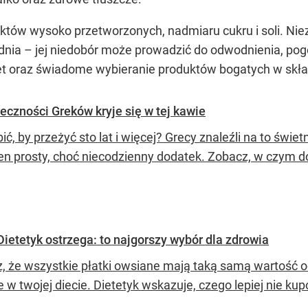
tów wysoko przetworzonych, nadmiaru cukru i soli. Niezw
dnia – jej niedobór może prowadzić do odwodnienia, pog
kiet oraz świadome wybieranie produktów bogatych w skł
eczności Greków kryje się w tej kawie
ić, by przeżyć sto lat i więcej? Grecy znaleźli na to św
en prosty, choć niecodzienny dodatek. Zobacz, w czym dok
Dietetyk ostrzega: to najgorszy wybór dla zdrowia
z, że wszystkie płatki owsiane mają taką samą wartość o
 w twojej diecie. Dietetyk wskazuje, czego lepiej nie ku