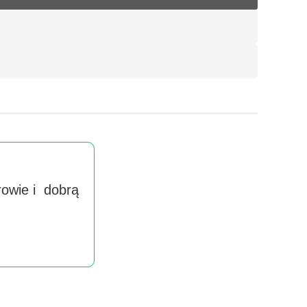
rowie i dobrą
Wyra
handlow
imieniu 