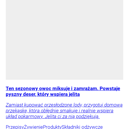
Ten sezonowy owoc miksuję i zamrażam. Powstaje
pyszny deser, który wspiera jelita
Zamiast kupować przesłodzone lody, przygotuj domową
przekąskę, która obłędnie smakuje i realnie wspiera
układ pokarmowy. Jelita ci za nią podziękują.
Przepisy
Żywienie
Produkty
Składniki odżywcze