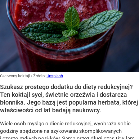
Czerwony koktajl
/ Źródło:
Unsplash
Szukasz prostego dodatku do diety redukcyjnej?
Ten koktajl syci, świetnie orzeźwia i dostarcza
błonnika. Jego bazą jest popularna herbata, której
właściwości od lat badają naukowcy.
Wiele osób myśląc o diecie redukcyjnej, wyobraża sobie
godziny spędzone na szykowaniu skomplikowanych
i często mdłych posiłków. Sama przez długi czas tkwiłam