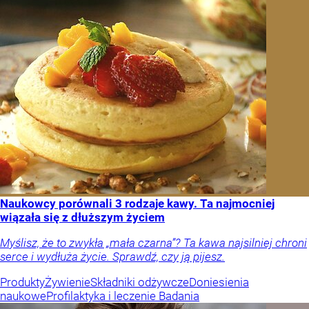
Naukowcy porównali 3 rodzaje kawy. Ta najmocniej
wiązała się z dłuższym życiem
Myślisz, że to zwykła „mała czarna”? Ta kawa najsilniej chroni
serce i wydłuża życie. Sprawdź, czy ją pijesz.
Produkty
Żywienie
Składniki odżywcze
Doniesienia
naukowe
Profilaktyka i leczenie
Badania