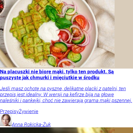
Na placuszki nie biorę mąki, tylko ten produkt. Są
puszyste jak chmurki i mięciutkie w środku
Jeśli masz ochotę na pyszne, delikatne placki z patelni, ten
przepis jest idealny. W wersji na kefirze biją na głowę
naleśniki i pankejki, choć nie zawierają grama mąki pszennej.
Przepisy
Żywienie
Anna
Rokicka-Żuk