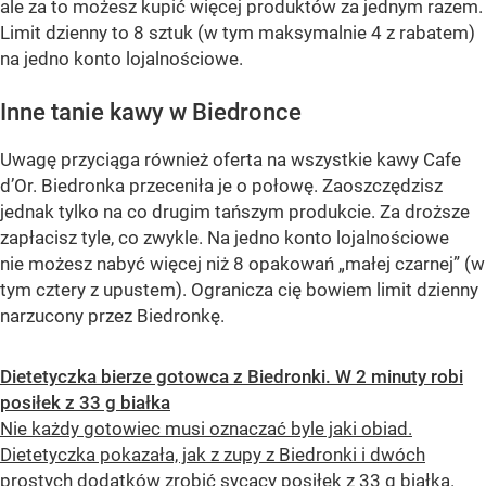
ale za to możesz kupić więcej produktów za jednym razem.
Limit dzienny to 8 sztuk (w tym maksymalnie 4 z rabatem)
na jedno konto lojalnościowe.
Inne tanie kawy w Biedronce
Uwagę przyciąga również oferta na wszystkie kawy Cafe
d’Or. Biedronka przeceniła je o połowę. Zaoszczędzisz
jednak tylko na co drugim tańszym produkcie. Za droższe
zapłacisz tyle, co zwykle. Na jedno konto lojalnościowe
nie możesz nabyć więcej niż 8 opakowań „małej czarnej” (w
tym cztery z upustem). Ogranicza cię bowiem limit dzienny
narzucony przez Biedronkę.
Dietetyczka bierze gotowca z Biedronki. W 2 minuty robi
posiłek z 33 g białka
Nie każdy gotowiec musi oznaczać byle jaki obiad.
Dietetyczka pokazała, jak z zupy z Biedronki i dwóch
prostych dodatków zrobić sycący posiłek z 33 g białka.