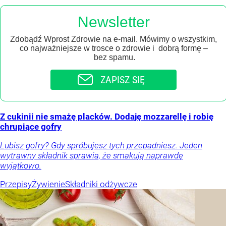
Newsletter
Zdobądź Wprost Zdrowie na e-mail. Mówimy o wszystkim,
co najważniejsze w trosce o zdrowie i dobrą formę –
bez spamu.
ZAPISZ SIĘ
Z cukinii nie smażę placków. Dodaję mozzarellę i robię
chrupiące gofry
Lubisz gofry? Gdy spróbujesz tych przepadniesz. Jeden
wytrawny składnik sprawia, że smakują naprawdę
wyjątkowo.
Przepisy
Żywienie
Składniki odżywcze