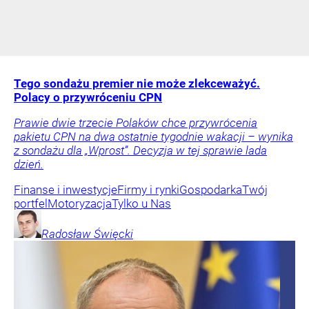
Tego sondażu premier nie może zlekceważyć.
Polacy o przywróceniu CPN
Prawie dwie trzecie Polaków chce przywrócenia
pakietu CPN na dwa ostatnie tygodnie wakacji – wynika
z sondażu dla „Wprost”. Decyzja w tej sprawie lada
dzień.
Finanse i inwestycje
Firmy i rynki
Gospodarka
Twój
portfel
Motoryzacja
Tylko u Nas
Radosław
Święcki