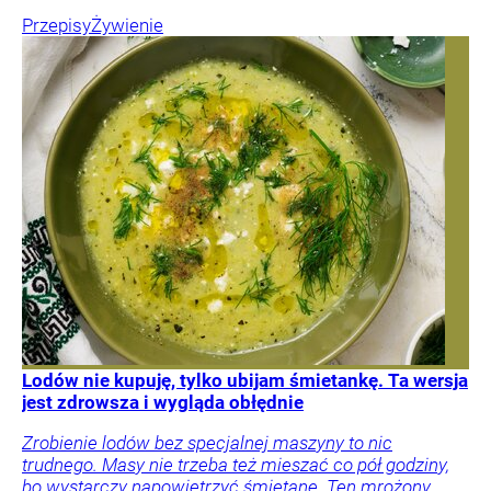
Przepisy
Żywienie
Lodów nie kupuję, tylko ubijam śmietankę. Ta wersja
jest zdrowsza i wygląda obłędnie
Zrobienie lodów bez specjalnej maszyny to nic
trudnego. Masy nie trzeba też mieszać co pół godziny,
bo wystarczy napowietrzyć śmietanę. Ten mrożony