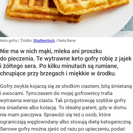
Keto gofry
/ Źródło:
Shutterstock
/
Nata Bene
Nie ma w nich mąki, mleka ani proszku
do pieczenia. Te wytrawne keto gofry robię z jajek
i żółtego sera. Po kilku minutach są rumiane,
chrupiące przy brzegach i miękkie w środku.
Gofry zwykle kojarzą się ze słodkim ciastem, bitą śmietaną
i owocami. Tymczasem do mojej gofrownicy trafia
wytrawna wersja ciasta. Tak przygotowuję szybkie gofry
na śniadanie albo kolację. To idealny patent, gdy w domu
nie mam pieczywa. Sprawdzi się też u osób, które
ograniczają węglowodany albo stosują dietę ketogeniczną.
Serowe gofry można zjeść od razu po upieczeniu, podać