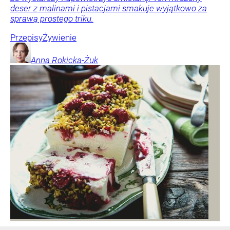
deser z malinami i pistacjami smakuje wyjątkowo za
sprawą prostego triku.
Przepisy
Żywienie
Anna
Rokicka-Żuk