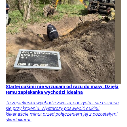
Startej cukinii nie wrzucam od razu do masy. Dzięki
temu zapiekanka wychodzi idealna
Ta zapiekanka wychodzi zwarta, soczysta i nie rozpada
się przy krojeniu. Wystarczy poświęcić cukinii
kilkanaście minut przed połączeniem jej z pozostałymi
składnikami.