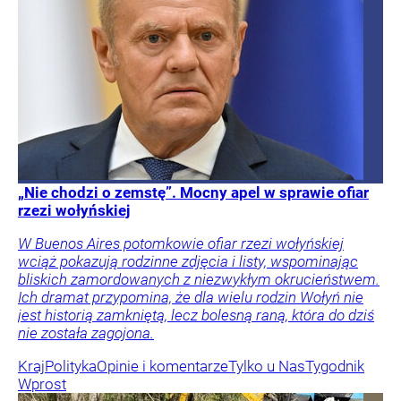
„Nie chodzi o zemstę”. Mocny apel w sprawie ofiar
rzezi wołyńskiej
W Buenos Aires potomkowie ofiar rzezi wołyńskiej
wciąż pokazują rodzinne zdjęcia i listy, wspominając
bliskich zamordowanych z niezwykłym okrucieństwem.
Ich dramat przypomina, że dla wielu rodzin Wołyń nie
jest historią zamkniętą, lecz bolesną raną, która do dziś
nie została zagojona.
Kraj
Polityka
Opinie i komentarze
Tylko u Nas
Tygodnik
Wprost