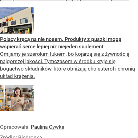
Polacy kręcą na nie nosem. Produkty z puszki mogą
wspierać serce lepiej niż niejeden suplement
Omijamy je szerokim łukiem, bo kojarzą się z żywnością
najgorszej jakości. Tymczasem w środku kryje się
bogactwo składników, które obniżają cholesterol i chronią
układ krążenia.
Opracowała:
Paulina Cywka
Źródło:
Biedronka