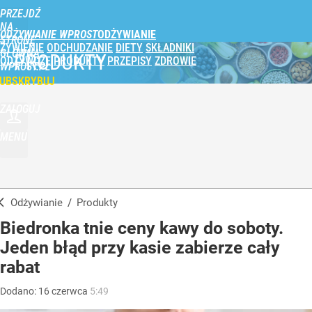
PRZEJDŹ
NA
ODŻYWIANIE WPROST
STRONĘ
ŻYWIENIE
ODCHUDZANIE
DIETY
SKŁADNIKI
GŁÓWNĄ
PRODUKTY
ODŻYWCZE
PRODUKTY
PRZEPISY
ZDROWIE
WPROST.PL
UBSKRYBUJ
ZALOGUJ
MENU
Odżywianie
/
Produkty
Biedronka tnie ceny kawy do soboty.
Jeden błąd przy kasie zabierze cały
rabat
Dodano:
16
czerwca
5:49