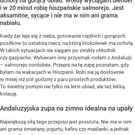
ochoty na gorący obiad. Wtedy wyciągam blender
i w 20 minut robię hiszpańskie salmorejo. Jest
aksamitne, sycące i nie ma w nim ani grama
nabiału.
Kiedy żar leje się z nieba, gotowanie ciężkich i gorących
posiłków to ostatnia rzecz, na którą ktokolwiek ma ochotę.
W takich sytuacjach nie sięgam po zwykły chłodnik
czy gazpacho. Wybieram inny przysmak rodem z Andaluzji
– salmorejo cordobés. Przepis na tę zupę poznałam, gdy
byłam na wakacjach w Hiszpanii. Robi się ją dosłownie
w mniej niż pół godziny z paru prostych produktów.
To świetny pomysł nie tylko na letni obiad, ale też lekką
kolację.
Andaluzyjska zupa na zimno idealna na upały
Największą siłą tego przepisu jest prostota. Nie ma w nim
ani grama śmietany, jogurtu, kefiru czy maślanki, a jednak