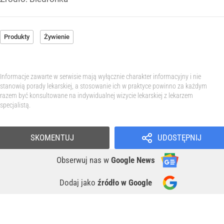
Produkty
Żywienie
Informacje zawarte w serwisie mają wyłącznie charakter informacyjny i nie
stanowią porady lekarskiej, a stosowanie ich w praktyce powinno za każdym
razem być konsultowane na indywidualnej wizycie lekarskiej z lekarzem
specjalistą.
SKOMENTUJ
UDOSTĘPNIJ
Obserwuj nas
w
Google News
Dodaj jako
źródło w Google