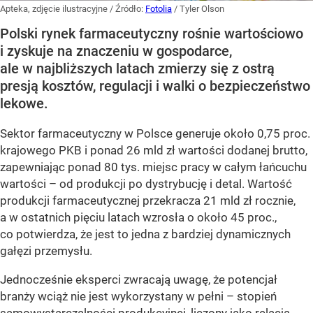
Apteka, zdjęcie ilustracyjne
/ Źródło:
Fotolia
/
Tyler Olson
Polski rynek farmaceutyczny rośnie wartościowo
i zyskuje na znaczeniu w gospodarce,
ale w najbliższych latach zmierzy się z ostrą
presją kosztów, regulacji i walki o bezpieczeństwo
lekowe.
Sektor farmaceutyczny w Polsce generuje około 0,75 proc.
krajowego PKB i ponad 26 mld zł wartości dodanej brutto,
zapewniając ponad 80 tys. miejsc pracy w całym łańcuchu
wartości – od produkcji po dystrybucję i detal. Wartość
produkcji farmaceutycznej przekracza 21 mld zł rocznie,
a w ostatnich pięciu latach wzrosła o około 45 proc.,
co potwierdza, że jest to jedna z bardziej dynamicznych
gałęzi przemysłu.
Jednocześnie eksperci zwracają uwagę, że potencjał
branży wciąż nie jest wykorzystany w pełni – stopień
samowystarczalności produkcyjnej, liczony jako relacja