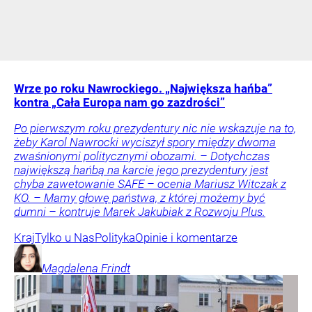
Wrze po roku Nawrockiego. „Największa hańba”
kontra „Cała Europa nam go zazdrości”
Po pierwszym roku prezydentury nic nie wskazuje na to,
żeby Karol Nawrocki wyciszył spory między dwoma
zwaśnionymi politycznymi obozami. – Dotychczas
największą hańbą na karcie jego prezydentury jest
chyba zawetowanie SAFE – ocenia Mariusz Witczak z
KO. – Mamy głowę państwa, z której możemy być
dumni – kontruje Marek Jakubiak z Rozwoju Plus.
Kraj
Tylko u Nas
Polityka
Opinie i komentarze
Magdalena
Frindt