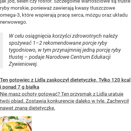
jak jod, selen czy fosfor. Szczególnie wartościowe są tłuste
ryby morskie, ponieważ zawierają kwasy tłuszczowe
omega-3, które wspierają pracę serca, mózgu oraz układu
nerwowego.
W celu osiągnięcia korzyści zdrowotnych należy
spożywać 1–2 rekomendowane porcje ryby
tygodniowo, w tym przynajmniej jedną porcję ryby
tłustej – podaje Narodowe Centrum Edukacji
Żywieniowej.
Ten gotowiec z Lidla zaskoczył dietetyczkę. Tylko 120 kcal
i ponad 7 g białka
Nie masz ochoty gotować? Ten przysmak z Lidla uratuje
twój obiad. Zostawia konkurencję daleko w tyle. Zachwycił
nawet znaną dietetyczkę.