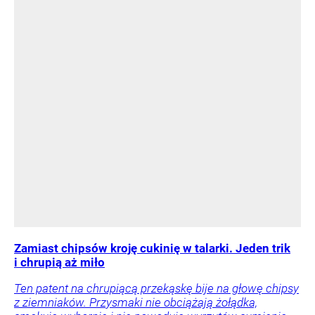
Zamiast chipsów kroję cukinię w talarki. Jeden trik
i chrupią aż miło
Ten patent na chrupiącą przekąskę bije na głowę chipsy
z ziemniaków. Przysmaki nie obciążają żołądka,