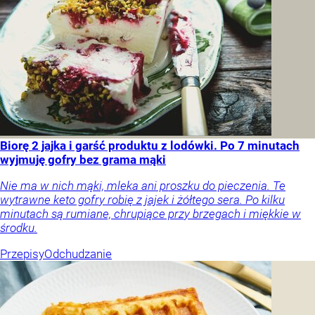
Biorę 2 jajka i garść produktu z lodówki. Po 7 minutach
wyjmuję gofry bez grama mąki
Nie ma w nich mąki, mleka ani proszku do pieczenia. Te
wytrawne keto gofry robię z jajek i żółtego sera. Po kilku
minutach są rumiane, chrupiące przy brzegach i miękkie w
środku.
Przepisy
Odchudzanie