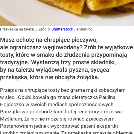
Przekąska na talerzu
/ Źródło:
Shutterstock
/
emrekrbc
Masz ochotę na chrupiące pieczywo,
ale ograniczasz węglowodany? Zrób te wyjątkowe
tosty, które w smaku do złudzenia przypominają
tradycyjne. Wystarczą trzy proste składniki,
by na talerzu wylądowała pyszna, sycąca
przekąska, która nie obciąża żołądka.
Przepis na chrupiące tosty bez grama mąki zobaczyłam
w sieci. Opublikowała go znana dietetyczka Paulina
Hojdeczko w swoich mediach społecznościowych.
Początkowo podchodziłam do tej receptury z rezerwą.
Myślałam, że nic nie może się równać z pieczywem.
Postanowiłam jednak wypróbować patent ekspertki
i szybko zmieniłam zdanie. Ta przekąska smakuje obłędnie