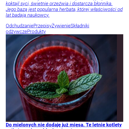
koktajl syci, świetnie orzeźwia i dostarcza błonnika.
Jego bazą jest popularna herbata, której właściwości od
lat badają naukowcy.
Odchudzanie
Przepisy
Żywienie
Składniki
odżywcze
Produkty
Do mielonych nie dodaję już mięsa. Te letnie kotlety