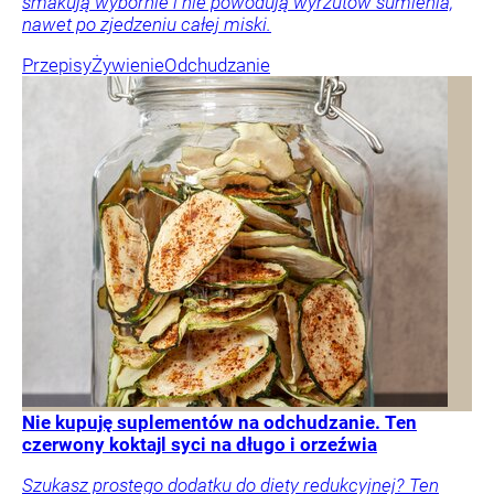
smakują wybornie i nie powodują wyrzutów sumienia,
nawet po zjedzeniu całej miski.
Przepisy
Żywienie
Odchudzanie
Nie kupuję suplementów na odchudzanie. Ten
czerwony koktajl syci na długo i orzeźwia
Szukasz prostego dodatku do diety redukcyjnej? Ten