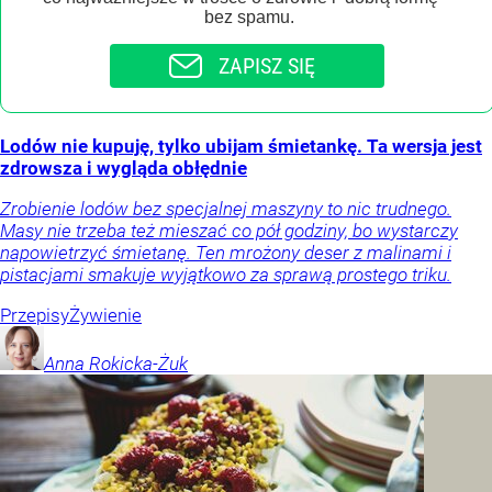
bez spamu.
ZAPISZ SIĘ
Lodów nie kupuję, tylko ubijam śmietankę. Ta wersja jest
zdrowsza i wygląda obłędnie
Zrobienie lodów bez specjalnej maszyny to nic trudnego.
Masy nie trzeba też mieszać co pół godziny, bo wystarczy
napowietrzyć śmietanę. Ten mrożony deser z malinami i
pistacjami smakuje wyjątkowo za sprawą prostego triku.
Przepisy
Żywienie
Anna
Rokicka-Żuk