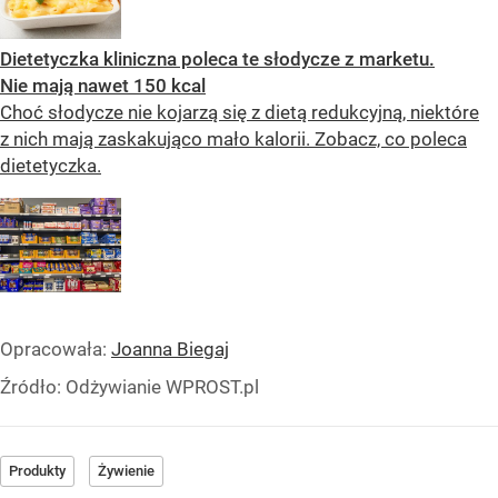
Dietetyczka kliniczna poleca te słodycze z marketu.
Nie mają nawet 150 kcal
Choć słodycze nie kojarzą się z dietą redukcyjną, niektóre
z nich mają zaskakująco mało kalorii. Zobacz, co poleca
dietetyczka.
Opracowała:
Joanna Biegaj
Źródło:
Odżywianie WPROST.pl
Produkty
Żywienie