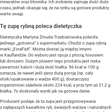
minerałów oraz błonnika. Ich zrobienie zajmuje dość dużo
czasu, jednak okazuje się, że na rynku są gotowe produkty
warte uwagi.
Tę zupę rybną poleca dietetyczka
Dietetyczka Martyna Żmuda-Trzebiatowska poleciła
jednego „gotowca” z supermarketu. Chodzi o zupę rybną
marki „EvraFish”. Można dostać ją między innymi
w Kauflandzie. Do wyboru jest opcja z płocią, łososiem
lub dorszem. Dużym plusem tego produktu jest niska
zawartość kalorii i duża ilość białka. 56 kcal w 100 g
oznacza, że nawet jeśli zjesz dużą porcję (np. cały
słoik/opakowanie o wadze 400 g), dostarczysz
organizmowi zaledwie około 224 kcal, a przy tym aż 21,2 g
białka. To doskonały wynik jak na gotowe danie.
Producent podaje, że ta zupa jest przygotowywana
z najlepszych kawałków ryb, świeżych warzyw i naturalnych