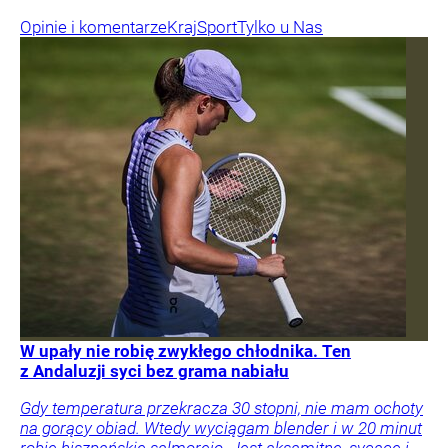
Opinie i komentarze
Kraj
Sport
Tylko u Nas
W upały nie robię zwykłego chłodnika. Ten
z Andaluzji syci bez grama nabiału
Gdy temperatura przekracza 30 stopni, nie mam ochoty
na gorący obiad. Wtedy wyciągam blender i w 20 minut