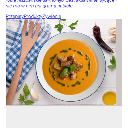
robię hiszpańskie salmorejo. Jest aksamitne, sycące i
nie ma w nim ani grama nabiału.
Przepisy
Produkty
Żywienie