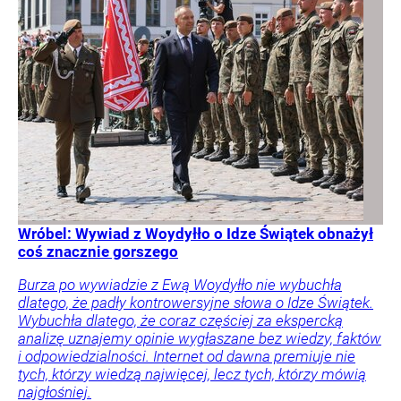
Wróbel: Wywiad z Woydyłło o Idze Świątek obnażył
coś znacznie gorszego
Burza po wywiadzie z Ewą Woydyłło nie wybuchła
dlatego, że padły kontrowersyjne słowa o Idze Świątek.
Wybuchła dlatego, że coraz częściej za ekspercką
analizę uznajemy opinie wygłaszane bez wiedzy, faktów
i odpowiedzialności. Internet od dawna premiuje nie
tych, którzy wiedzą najwięcej, lecz tych, którzy mówią
najgłośniej.