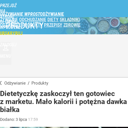
PRZEJDŹ
NA
ODŻYWIANIE WPROST
STRONĘ
ŻYWIENIE
ODCHUDZANIE
DIETY
SKŁADNIKI
GŁÓWNĄ
PRODUKTY
ODŻYWCZE
PRODUKTY
PRZEPISY
ZDROWIE
WPROST.PL
UBSKRYBUJ
ZALOGUJ
MENU
Odżywianie
/
Produkty
Dietetyczkę zaskoczył ten gotowiec
z marketu. Mało kalorii i potężna dawka
białka
Dodano:
3
lipca
17:59