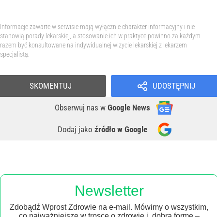
Informacje zawarte w serwisie mają wyłącznie charakter informacyjny i nie
stanowią porady lekarskiej, a stosowanie ich w praktyce powinno za każdym
razem być konsultowane na indywidualnej wizycie lekarskiej z lekarzem
specjalistą.
SKOMENTUJ
UDOSTĘPNIJ
Obserwuj nas
w
Google News
Dodaj jako
źródło w Google
Newsletter
Zdobądź Wprost Zdrowie na e-mail. Mówimy o wszystkim,
co najważniejsze w trosce o zdrowie i dobrą formę –