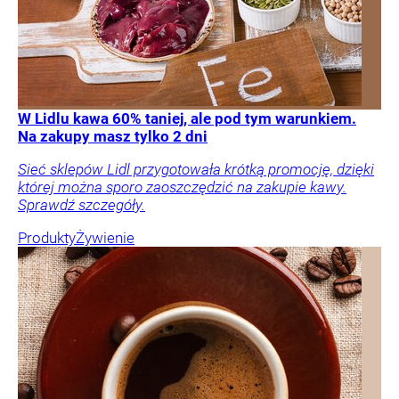
W Lidlu kawa 60% taniej, ale pod tym warunkiem.
Na zakupy masz tylko 2 dni
Sieć sklepów Lidl przygotowała krótką promocję, dzięki
której można sporo zaoszczędzić na zakupie kawy.
Sprawdź szczegóły.
Produkty
Żywienie