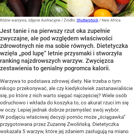
Różne warzywa, zdjęcie ilustracyjne
/ Źródło:
Shutterstock
/
New Africa
Jest tanie i na pierwszy rzut oka zupełnie
zwyczajne, ale pod względem właściwości
zdrowotnych nie ma sobie równych. Dietetyczka
wzięła „pod lupę” letnie przysmaki i stworzyła
ranking najzdrowszych warzyw. Zwycięzca
zestawienia to genialny pogromca kalorii.
Warzywa to podstawa zdrowej diety. Nie trzeba o tym
nikogo przekonywać, ale czy kiedykolwiek zastanawialiście
się, po które z nich warto sięgać najczęściej? Wiele osób
odruchowo i wkłada do koszyka to, co akurat rzuci im się
w oczy. Lepiej jednak dobrze przemyśleć swój wybór.
W podjęciu właściwej decyzji pomóc może „ściągawka”
przygotowana przez Zuzannę Zwolińską. Dietetyczka
wskazała 5 warzyw, które jej zdaniem zasługują na miano