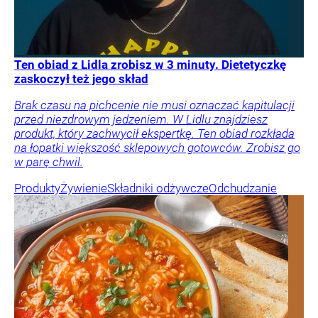
Ten obiad z Lidla zrobisz w 3 minuty. Dietetyczkę
zaskoczył też jego skład
Brak czasu na pichcenie nie musi oznaczać kapitulacji
przed niezdrowym jedzeniem. W Lidlu znajdziesz
produkt, który zachwycił ekspertkę. Ten obiad rozkłada
na łopatki większość sklepowych gotowców. Zrobisz go
w parę chwil.
Produkty
Żywienie
Składniki odżywcze
Odchudzanie