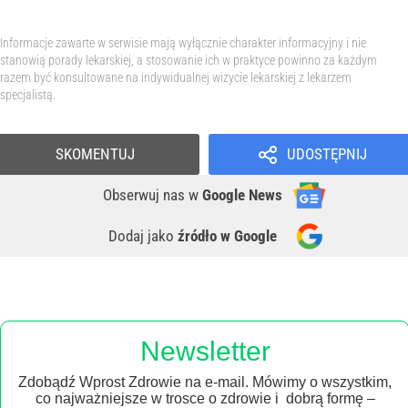
Informacje zawarte w serwisie mają wyłącznie charakter informacyjny i nie
stanowią porady lekarskiej, a stosowanie ich w praktyce powinno za każdym
razem być konsultowane na indywidualnej wizycie lekarskiej z lekarzem
specjalistą.
SKOMENTUJ
UDOSTĘPNIJ
Obserwuj nas
w
Google News
Dodaj jako
źródło w Google
Newsletter
Zdobądź Wprost Zdrowie na e-mail. Mówimy o wszystkim,
co najważniejsze w trosce o zdrowie i dobrą formę –