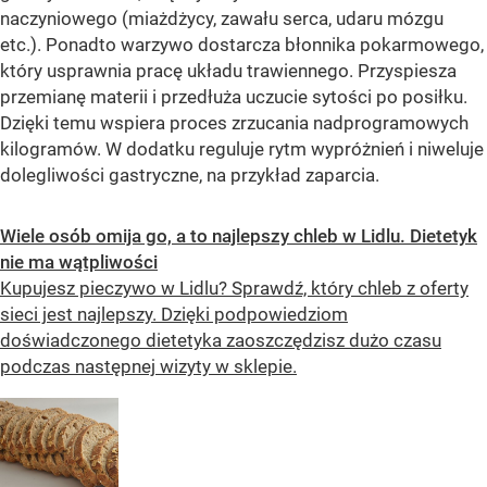
naczyniowego (miażdżycy, zawału serca, udaru mózgu
etc.). Ponadto warzywo dostarcza błonnika pokarmowego,
który usprawnia pracę układu trawiennego. Przyspiesza
przemianę materii i przedłuża uczucie sytości po posiłku.
Dzięki temu wspiera proces zrzucania nadprogramowych
kilogramów. W dodatku reguluje rytm wypróżnień i niweluje
dolegliwości gastryczne, na przykład zaparcia.
Wiele osób omija go, a to najlepszy chleb w Lidlu. Dietetyk
nie ma wątpliwości
Kupujesz pieczywo w Lidlu? Sprawdź, który chleb z oferty
sieci jest najlepszy. Dzięki podpowiedziom
doświadczonego dietetyka zaoszczędzisz dużo czasu
podczas następnej wizyty w sklepie.