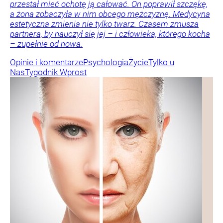
przestał mieć ochotę ją całować. On poprawił szczękę,
a żona zobaczyła w nim obcego mężczyznę. Medycyna
estetyczna zmienia nie tylko twarz. Czasem zmusza
partnera, by nauczył się jej – i człowieka, którego kocha
– zupełnie od nowa.
Opinie i komentarze
Psychologia
Życie
Tylko u
Nas
Tygodnik Wprost