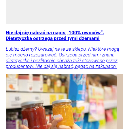
Nie daj się nabrać na napis „100% owoców”.
Dietetyczka ostrzega przed tymi dżemami
Lubisz dżemy? Uważaj na te ze sklepu. Niektóre mogą
cię mocno rozczarować. Ostrzega przed nimi znana
dietetyczka i bezlitośnie obnaża triki stosowane przez
producentów. Nie daj się nabrać, będąc na zakupach.