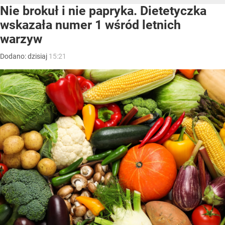
Nie brokuł i nie papryka. Dietetyczka
wskazała numer 1 wśród letnich
warzyw
Dodano:
dzisiaj
15:21