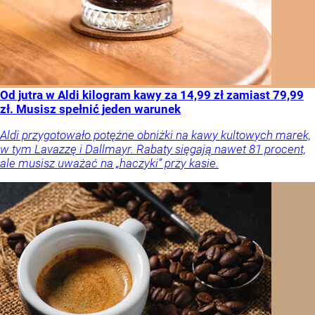
Od jutra w Aldi kilogram kawy za 14,99 zł zamiast 79,99
zł. Musisz spełnić jeden warunek
Aldi przygotowało potężne obniżki na kawy kultowych marek,
w tym Lavazzę i Dallmayr. Rabaty sięgają nawet 81 procent,
ale musisz uważać na „haczyki” przy kasie.