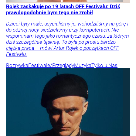
Rojek zaskakuje po 19 latach OFF Festivalu: Dziś
prawdopodobnie bym tego nie zrobił
Dzieci były małe, usypialiśmy je, wchodziliśmy na górę i
do późnej nocy siedzieliśmy przy komputerach. Nie
wspominam tego jako romantycznego czasu, za którym
dziś szczególnie tęsknię. To była po prostu bardzo
ciężka praca – mówi Artur Rojek o początkach OFF
Festivalu.
Rozrywka
Festiwale/Przeglądy
Muzyka
Tylko u Nas