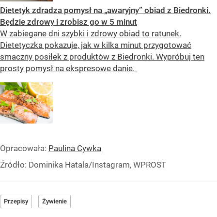
Dietetyk zdradza pomysł na „awaryjny” obiad z Biedronki.
Będzie zdrowy i zrobisz go w 5 minut
W zabiegane dni szybki i zdrowy obiad to ratunek.
Dietetyczka pokazuje, jak w kilka minut przygotować
smaczny posiłek z produktów z Biedronki. Wypróbuj ten
prosty pomysł na ekspresowe danie.
Opracowała:
Paulina Cywka
Źródło:
Dominika Hatala/Instagram, WPROST
Przepisy
Żywienie