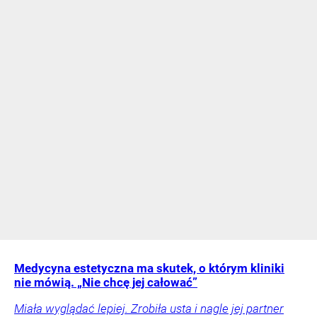
Medycyna estetyczna ma skutek, o którym kliniki
nie mówią. „Nie chcę jej całować”
Miała wyglądać lepiej. Zrobiła usta i nagle jej partner