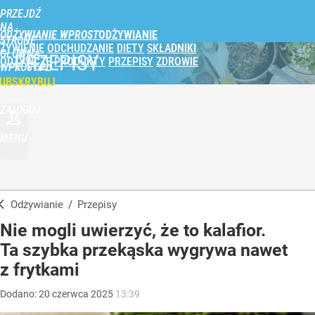
PRZEJDŹ
NA
ODŻYWIANIE WPROST
STRONĘ
ŻYWIENIE
ODCHUDZANIE
DIETY
SKŁADNIKI
GŁÓWNĄ
PRZEPISY
ODŻYWCZE
PRODUKTY
PRZEPISY
ZDROWIE
WPROST.PL
UBSKRYBUJ
ZALOGUJ
MENU
Odżywianie
/
Przepisy
Nie mogli uwierzyć, że to kalafior.
Ta szybka przekąska wygrywa nawet
z frytkami
Dodano:
20
czerwca
2025
13:39