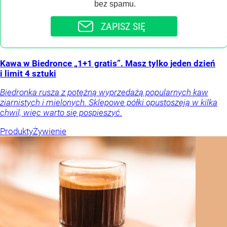
bez spamu.
ZAPISZ SIĘ
Kawa w Biedronce „1+1 gratis”. Masz tylko jeden dzień
i limit 4 sztuki
Biedronka rusza z potężną wyprzedażą popularnych kaw
ziarnistych i mielonych. Sklepowe półki opustoszeją w kilka
chwil, więc warto się pospieszyć.
Produkty
Żywienie