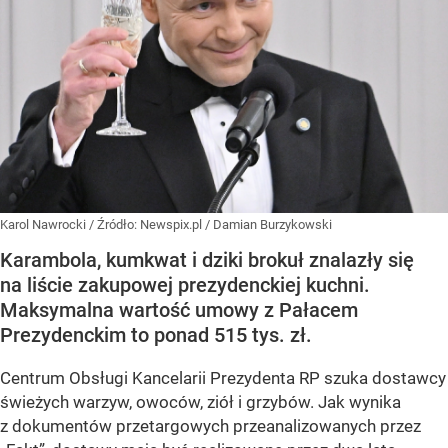
Karol Nawrocki
/ Źródło:
Newspix.pl
/
Damian Burzykowski
Karambola, kumkwat i dziki brokuł znalazły się
na liście zakupowej prezydenckiej kuchni.
Maksymalna wartość umowy z Pałacem
Prezydenckim to ponad 515 tys. zł.
Centrum Obsługi Kancelarii Prezydenta RP szuka dostawcy
świeżych warzyw, owoców, ziół i grzybów. Jak wynika
z dokumentów przetargowych przeanalizowanych przez