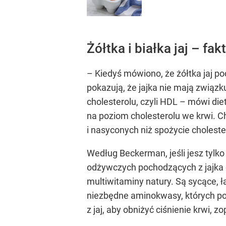
Żółtka i białka jaj – fakt
– Kiedyś mówiono, że żółtka jaj 
pokazują, że jajka nie mają zwią
cholesterolu, czyli HDL – mówi d
na poziom cholesterolu we krwi. C
i nasyconych niż spożycie choleste
Według Beckerman, jeśli jesz tylk
odżywczych pochodzących z jajka cz
multiwitaminy natury. Są sycące, ł
niezbędne aminokwasy, których pot
z jaj, aby obniżyć ciśnienie krwi,