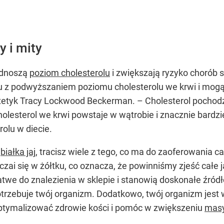
y i mity
podnoszą
poziom cholesterolu
i zwiększają ryzyko chorób 
zku z podwyższaniem poziomu cholesterolu we krwi i mo
ietetyk Tracy Lockwood Beckerman. – Cholesterol pochod
holesterol we krwi powstaje w wątrobie i znacznie bardz
rolu w diecie.
o
białka jaj
, tracisz wiele z tego, co ma do zaoferowania c
ai się w żółtku, co oznacza, że powinniśmy zjeść całe j
atwe do znalezienia w sklepie i stanowią doskonałe źródł
rzebuje twój organizm. Dodatkowo, twój organizm jest w
 zoptymalizować zdrowie kości i pomóc w zwiększeniu
masy