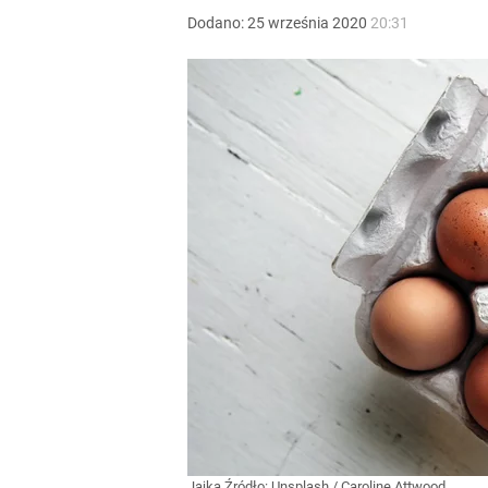
Dodano:
25
września
2020
20:31
Jajka
Źródło:
Unsplash
/
Caroline Attwood