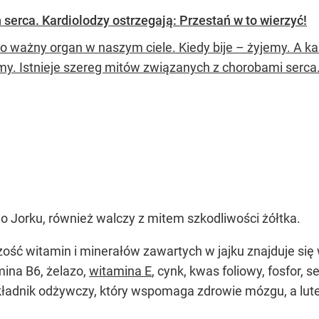
serca. Kardiolodzy ostrzegają: Przestań w to wierzyć!
to ważny organ w naszym ciele. Kiedy bije – żyjemy. 
my. Istnieje szereg mitów związanych z chorobami serca.
o Jorku, również walczy z mitem szkodliwości żółtka.
szość witamin i minerałów zawartych w jajku znajduje się 
mina B6, żelazo,
witamina E
, cynk, kwas foliowy, fosfor, s
składnik odżywczy, który wspomaga zdrowie mózgu, a lute