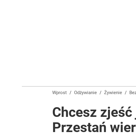
Wprost
/
Odżywianie
/
Żywienie
/
B
Chcesz zjeść 
Przestań wier