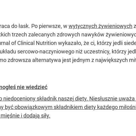
raca do łask. Po pierwsze, w
wytycznych żywieniowych
z
stkich trzech zalecanych zdrowych nawyków żywieniowyc
 of Clinical Nutrition wykazało, że ci, którzy jedli sie
 układu sercowo-naczyniowego niż uczestnicy, którzy jedli
komo zdrowsza alternatywa jest jednym z największych m
mogłeś nie wiedzieć
o niedoceniony składnik naszej diety. Niesłusznie uważa 
y być obowiązkowym składnikiem diety każdego miłośnik
mięśnie i dodają siły.