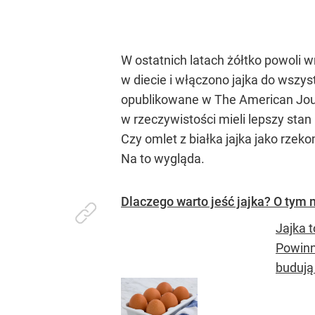
W ostatnich latach żółtko powoli w
w diecie i włączono jajka do wszy
opublikowane w The American Journal
w rzeczywistości mieli lepszy stan
Czy omlet z białka jajka jako rze
Na to wygląda.
Dlaczego warto jeść jajka? O tym 
Jajka t
Powinn
budują 