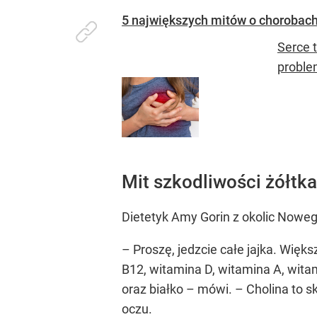
5 największych mitów o chorobach 
Serce 
proble
Mit szkodliwości żółtka
Dietetyk Amy Gorin z okolic Noweg
– Proszę, jedzcie całe jajka. Więk
B12, witamina D, witamina A, wita
oraz białko – mówi. – Cholina to 
oczu.