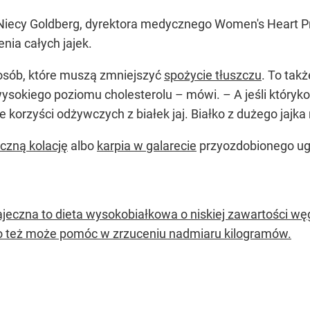
r Niecy Goldberg, dyrektora medycznego Women's Heart P
enia całych jajek.
a osób, które muszą zmniejszyć
spożycie tłuszczu
. To tak
okiego poziomu cholesterolu – mówi. – A jeśli któryko
e korzyści odżywczych z białek jaj. Białko z dużego jajka
eczną kolację
albo
karpia w galarecie
przyozdobionego ug
jajeczna to dieta wysokobiałkowa o niskiej zawartości w
o też może pomóc w zrzuceniu nadmiaru kilogramów.