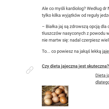
Ale co myśli kardiolog? Według d
tylko kilka wyjątków od reguły jedz
– Białka jaj są zdrowszą opcją dl
tłuszczów nasyconych z powodu wys
nie martw się: nadal czerpiesz wiel
To... co powiesz na jakąś lekką
jaj
Czy dieta jajeczna jest skuteczna?
Dieta 
dlateg