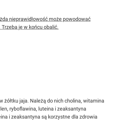
A każda nieprawidłowość może powodować
 Trzeba je w końcu obalić.
w żółtku jaja. Należą do nich cholina, witamina
elen, ryboflawina, luteina i zeaksantyna
ina i zeaksantyna są korzystne dla zdrowia