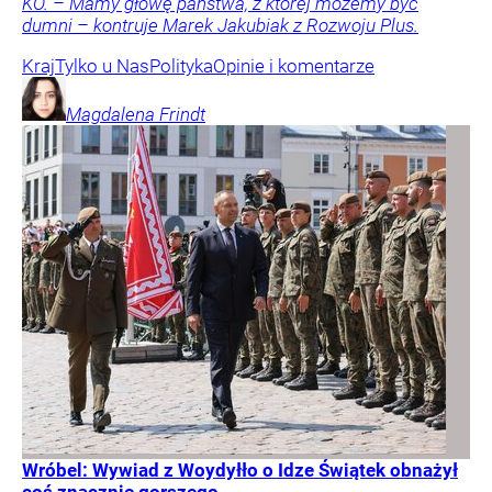
KO. – Mamy głowę państwa, z której możemy być
dumni – kontruje Marek Jakubiak z Rozwoju Plus.
Kraj
Tylko u Nas
Polityka
Opinie i komentarze
Magdalena
Frindt
Wróbel: Wywiad z Woydyłło o Idze Świątek obnażył