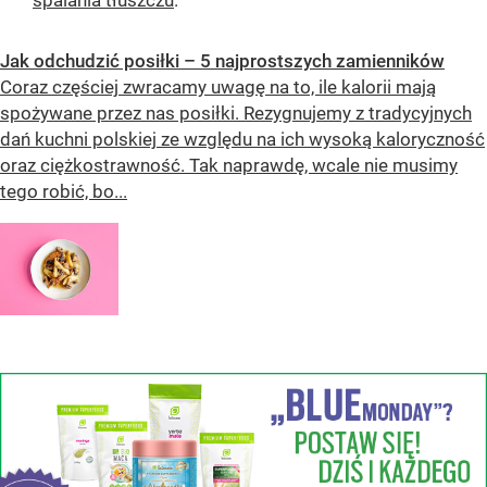
spalania tłuszczu
.
Jak odchudzić posiłki – 5 najprostszych zamienników
Coraz częściej zwracamy uwagę na to, ile kalorii mają
spożywane przez nas posiłki. Rezygnujemy z tradycyjnych
dań kuchni polskiej ze względu na ich wysoką kaloryczność
oraz ciężkostrawność. Tak naprawdę, wcale nie musimy
tego robić, bo...