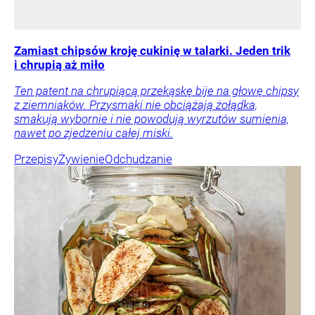
Zamiast chipsów kroję cukinię w talarki. Jeden trik
i chrupią aż miło
Ten patent na chrupiącą przekąskę bije na głowę chipsy
z ziemniaków. Przysmaki nie obciążają żołądka,
smakują wybornie i nie powodują wyrzutów sumienia,
nawet po zjedzeniu całej miski.
Przepisy
Żywienie
Odchudzanie