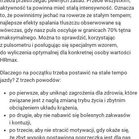
trzeba przestrzegać pewnych zasad. Przede wszystkim,
aktywność ta powinna mieć stałą intensywność. Oznacza
to, że powinniśmy jechać na rowerze ze stałym tempem;
najlepsze efekty spalania tłuszczu obserwowane są
wówczas, gdy nasz puls oscyluje w granicach 70% tętna
maksymalnego. Można to sprawdzić, korzystając
z pulsometru i posługując się specjalnym wzorem,
do wyliczenia optymalnej dla konkretnej osoby wartości
HRmax.
Dlaczego na początku trzeba postawić na stałe tempo
jazdy? Z trzech powodów:
po pierwsze, aby uniknąć zagrożenia dla zdrowia, które
związane jest z nagłą zmianą trybu życia i zbytnim
obciążeniem układu krążenia,
po drugie, aby nie nabawić się bolesnych zakwasów
i kontuzji,
po trzecie, aby nie stracić motywacji, gdy okaże się,
że zbyt wysoko postawiona poprzeczka jest dla nas