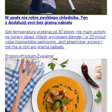
W upały nie robię zwykłego chłodnika. Ten
z Andaluzji syci bez grama nabiału
Gdy temperatura przekracza 30 stopni, nie mam ochoty
na gorący obiad. Wtedy wyciągam blender i w 20 minut
robię hiszpańskie salmorejo. Jest aksamitne, sycące i
nie ma w nim ani grama nabiału.
Przepisy
Produkty
Żywienie