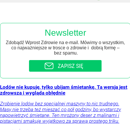
Newsletter
Zdobądź Wprost Zdrowie na e-mail. Mówimy o wszystkim,
co najważniejsze w trosce o zdrowie i dobrą formę –
bez spamu.
ZAPISZ SIĘ
Lodów nie kupuję, tylko ubijam śmietankę. Ta wersja jest
zdrowsza i wygląda obłędnie
Zrobienie lodów bez specjalnej maszyny to nic trudnego.
Masy nie trzeba też mieszać co pół godziny, bo wystarczy
napowietrzyć śmietanę. Ten mrożony deser z malinami i
pistacjami smakuje wyjątkowo za sprawą prostego triku.