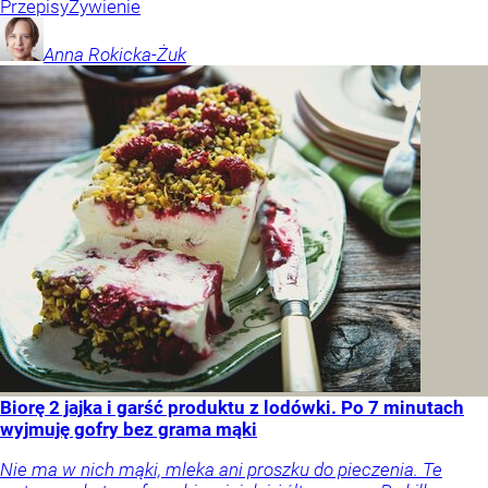
Przepisy
Żywienie
Anna
Rokicka-Żuk
Biorę 2 jajka i garść produktu z lodówki. Po 7 minutach
wyjmuję gofry bez grama mąki
Nie ma w nich mąki, mleka ani proszku do pieczenia. Te