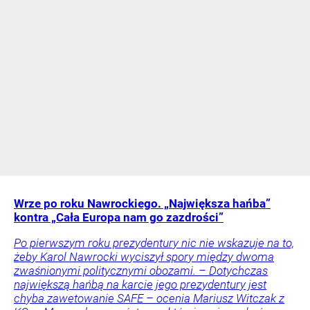
Wrze po roku Nawrockiego. „Największa hańba”
kontra „Cała Europa nam go zazdrości”
Po pierwszym roku prezydentury nic nie wskazuje na to,
żeby Karol Nawrocki wyciszył spory między dwoma
zwaśnionymi politycznymi obozami. – Dotychczas
największą hańbą na karcie jego prezydentury jest
chyba zawetowanie SAFE – ocenia Mariusz Witczak z