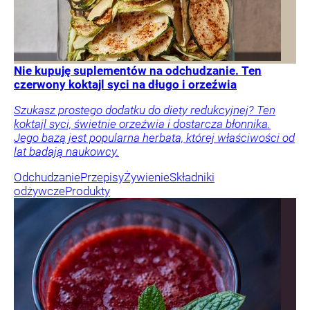
Nie kupuję suplementów na odchudzanie. Ten
czerwony koktajl syci na długo i orzeźwia
Szukasz prostego dodatku do diety redukcyjnej? Ten
koktajl syci, świetnie orzeźwia i dostarcza błonnika.
Jego bazą jest popularna herbata, której właściwości od
lat badają naukowcy.
Odchudzanie
Przepisy
Żywienie
Składniki
odżywcze
Produkty