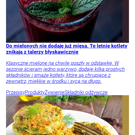
Do mielonych nie dodaję już mięsa. Te letnie kotlety
znikają z talerzy błyskawicznie
Klasyczne mielone na chwilę poszły w odstawkę. W
sezonie ścieram jedno warzywo, dodaję kilka prostych
składników i smażę kotlety, które są chrupiące z
zewnątrz, miękkie w środku i sycą na długo.
Przepisy
Produkty
Żywienie
Składniki odżywcze