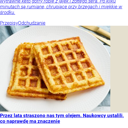
wytrawne keto gofry robię z jajek i żółtego sera. Po kilku
minutach są rumiane, chrupiące przy brzegach i miękkie w
środku.
Przepisy
Odchudzanie
Przez lata straszono nas tym olejem. Naukowcy ustalili,
co naprawdę ma znaczenie