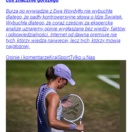
coś znacznie gorszego
Burza po wywiadzie z Ewą Woydyłło nie wybuchła
dlatego, że padły kontrowersyjne słowa o Idze Świątek.
Wybuchła dlatego, że coraz częściej za ekspercką
analizę uznajemy opinie wygłaszane bez wiedzy, faktów
i odpowiedzialności. Internet od dawna premiuje nie
tych, którzy wiedzą najwięcej, lecz tych, którzy mówią
najgłośniej.
Opinie i komentarze
Kraj
Sport
Tylko u Nas