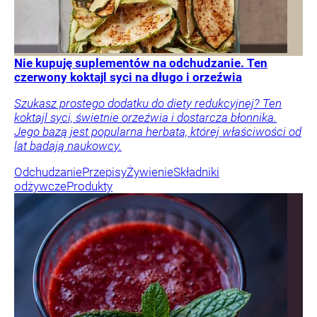
Nie kupuję suplementów na odchudzanie. Ten
czerwony koktajl syci na długo i orzeźwia
Szukasz prostego dodatku do diety redukcyjnej? Ten
koktajl syci, świetnie orzeźwia i dostarcza błonnika.
Jego bazą jest popularna herbata, której właściwości od
lat badają naukowcy.
Odchudzanie
Przepisy
Żywienie
Składniki
odżywcze
Produkty