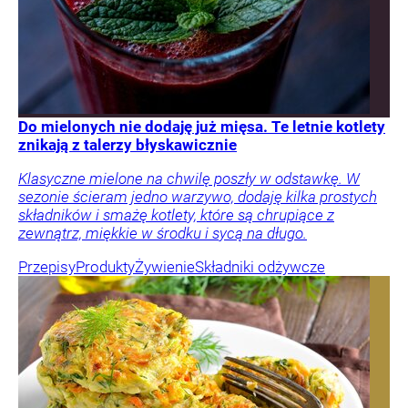
Do mielonych nie dodaję już mięsa. Te letnie kotlety
znikają z talerzy błyskawicznie
Klasyczne mielone na chwilę poszły w odstawkę. W
sezonie ścieram jedno warzywo, dodaję kilka prostych
składników i smażę kotlety, które są chrupiące z
zewnątrz, miękkie w środku i sycą na długo.
Przepisy
Produkty
Żywienie
Składniki odżywcze