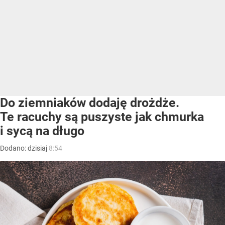
Do ziemniaków dodaję drożdże.
Te racuchy są puszyste jak chmurka
i sycą na długo
Dodano:
dzisiaj
8:54