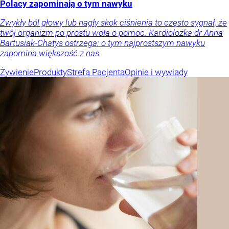
Polacy zapominają o tym nawyku
Zwykły ból głowy lub nagły skok ciśnienia to często sygnał, że
twój organizm po prostu woła o pomoc. Kardiolożka dr Anna
Bartusiak-Chatys ostrzega: o tym najprostszym nawyku
zapomina większość z nas.
Żywienie
Produkty
Strefa Pacjenta
Opinie i wywiady