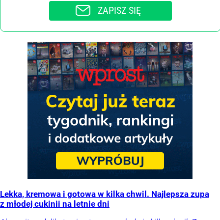
ZAPISZ SIĘ
Lekka, kremowa i gotowa w kilka chwil. Najlepsza zupa
z młodej cukinii na letnie dni