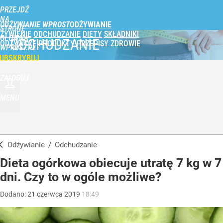
PRZEJDŹ
NA
ODŻYWIANIE WPROST
STRONĘ
ŻYWIENIE
ODCHUDZANIE
DIETY
SKŁADNIKI
GŁÓWNĄ
ODCHUDZANIE
ODŻYWCZE
PRODUKTY
PRZEPISY
ZDROWIE
WPROST.PL
UBSKRYBUJ
ZALOGUJ
MENU
Odżywianie
/
Odchudzanie
Dieta ogórkowa obiecuje utratę 7 kg w 7
dni. Czy to w ogóle możliwe?
Dodano:
21
czerwca
2019
18:49