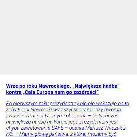
Wrze po roku Nawrockiego. „Największa hańba”
kontra „Cała Europa nam go zazdrości”
Po pierwszym roku prezydentury nic nie wskazuje na to,
żeby Karol Nawrocki wyciszył spory między dwoma
zwaśnionymi politycznymi obozami. – Dotychczas
największą hańbą na karcie jego prezydentury jest
chyba zawetowanie SAFE – ocenia Mariusz Witczak z
KO. – Mamy głowę państwa, z której możemy być