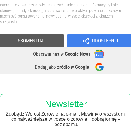
Informacje zawarte w serwisie mają wyłącznie charakter informacyjny i nie
stanowią porady lekarskiej, a stosowanie ich w praktyce powinno za każdym
razem być konsultowane na indywidualnej wizycie lekarskiej z lekarzem
specjalistą.
SKOMENTUJ
UDOSTĘPNIJ
Obserwuj nas
w
Google News
Dodaj jako
źródło w Google
Newsletter
Zdobądź Wprost Zdrowie na e-mail. Mówimy o wszystkim,
co najważniejsze w trosce o zdrowie i dobrą formę –
bez spamu.