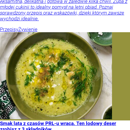
Aksamitna, delikatna i gotowa w zaledwie kilka chwil. Zupa z
młodej cukinii to idealny pomysł na letni obiad. Poznaj
sprawdzony przepis oraz wskazówki, dzięki którym zawsze
wychodzi idealnie.
Przepisy
Żywienie
Smak lata z czasów PRL-u wraca. Ten lodowy deser
zrobisz z 3 składników