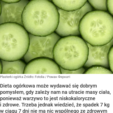
Plasterki ogórka
Źródło:
Fotolia
/
Роман Фернаті
Dieta ogórkowa może wydawać się dobrym
pomysłem, gdy zależy nam na utracie masy ciała,
ponieważ warzywo to jest niskokaloryczne
i zdrowe. Trzeba jednak wiedzieć, że spadek 7 kg
w ciągu 7 dni nie ma nic wspólnego ze zdrowym