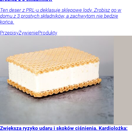
Ten deser z PRL-u deklasuje sklepowe lody. Zrobisz go w
domu z 3 prostych składników, a zachwytom nie będzie
końca.
Przepisy
Żywienie
Produkty
Zwiększa ryzyko udaru i skoków ciśnienia. Kardiolożka: