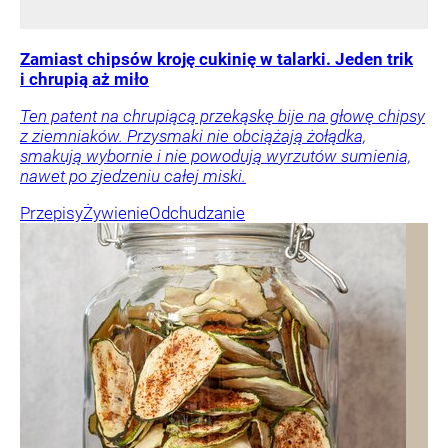
Zamiast chipsów kroję cukinię w talarki. Jeden trik
i chrupią aż miło
Ten patent na chrupiącą przekąskę bije na głowę chipsy
z ziemniaków. Przysmaki nie obciążają żołądka,
smakują wybornie i nie powodują wyrzutów sumienia,
nawet po zjedzeniu całej miski.
Przepisy
Żywienie
Odchudzanie