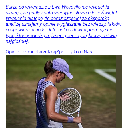
Burza po wywiadzie z Ewą Woydyłło nie wybuchła
dlatego, że padły kontrowersyjne słowa o Idze Świątek.
Wybuchła dlatego, że coraz częściej za ekspercką
analizę uznajemy opinie wygłaszane bez wiedzy, faktów
i odpowiedzialności. Internet od dawna premiuje nie
tych, którzy wiedzą najwięcej, lecz tych, którzy mówią
najgłośniej.
Opinie i komentarze
Kraj
Sport
Tylko u Nas