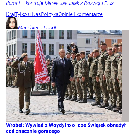
dumni – kontruje Marek Jakubiak z Rozwoju Plus.
Kraj
Tylko u Nas
Polityka
Opinie i komentarze
Magdalena
Frindt
Wróbel: Wywiad z Woydyłło o Idze Świątek obnażył
coś znacznie gorszego