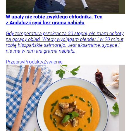
W upały nie robię zwykłego chłodnika. Ten
z Andaluzji syci bez grama nabiału
Gdy temperatura przekracza 30 stopni, nie mam ochoty
na gorący obiad. Wtedy wyciągam blender i w 20 minut
robię hiszpańskie salmorejo. Jest aksamitne, sycące i
nie ma w nim ani grama nabiału.
Przepisy
Produkty
Żywienie