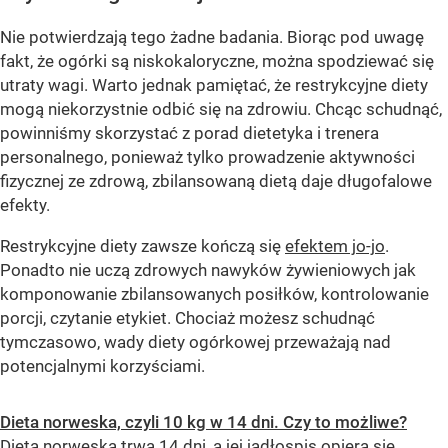
Nie potwierdzają tego żadne badania. Biorąc pod uwagę
fakt, że ogórki są niskokaloryczne, można spodziewać się
utraty wagi. Warto jednak pamiętać, że restrykcyjne diety
mogą niekorzystnie odbić się na zdrowiu. Chcąc schudnąć,
powinniśmy skorzystać z porad dietetyka i trenera
personalnego, ponieważ tylko prowadzenie aktywności
fizycznej ze zdrową, zbilansowaną dietą daje długofalowe
efekty.
Restrykcyjne diety zawsze kończą się
efektem jo-jo
.
Ponadto nie uczą zdrowych nawyków żywieniowych jak
komponowanie zbilansowanych posiłków, kontrolowanie
porcji, czytanie etykiet. Chociaż możesz schudnąć
tymczasowo, wady diety ogórkowej przeważają nad
potencjalnymi korzyściami.
Dieta norweska, czyli 10 kg w 14 dni. Czy to możliwe?
Dieta norweska trwa 14 dni, a jej jadłospis opiera się