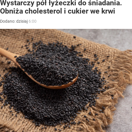
Wystarczy pół łyżeczki do śniadania.
Obniża cholesterol i cukier we krwi
Dodano:
dzisiaj
6:00