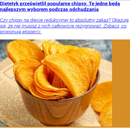
Dietetyk prześwietlił popularne chipsy. Te jedne będą
najlepszym wyborem podczas odchudzania
Czy chipsy na diecie redukcyjnej to absolutny zakaz? Okazuje
się, że nie musisz z nich całkowicie rezygnować. Zobacz, co
proponują eksperci.