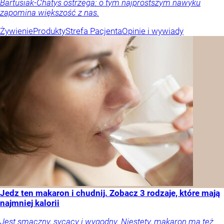
Bartusiak-Chatys ostrzega: o tym najprostszym nawyku
zapomina większość z nas.
Żywienie
Produkty
Strefa Pacjenta
Opinie i wywiady
Jedz ten makaron i chudnij. Zobacz 3 rodzaje, które mają
najmniej kalorii
Jest smaczny, sycący i wygodny. Niestety, makaron ma też