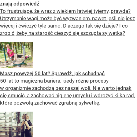
znają odpowiedź
To frustrujące, że wraz z wiekiem łatwiej tyjemy, prawda?
Utrzymanie wagi może być wyzwaniem, nawet jeśli nie jesz
więcej i ćwiczyć tyle samo. Dlaczego tak się dzieje? I co
zrobić, żeby na starość cieszyć się szczupła sylwetką?
Masz powyżej 50 lat? Sprawdź, jak schudnąć
50 lat to magiczna bariera, kiedy różne procesy
w organizmie zachodzą bez naszej woli. Nie warto jednak
się smucić, a zachować higienę umysłu i wdrożyć kilka rad,
które pozwolą zachować zgrabną sylwetkę.