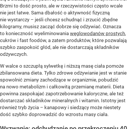
Brzmi to dość prosto, ale w rzeczywistości często wcale
nie jest łatwe. Sama dbałość o aktywność fizyczną
nie wystarczy – jeśli chcesz schudnąć i zrzucić zbędne
kilogramy, musisz zacząć dobrze się odżywiać. Oznacza
to konieczność wyeliminowania
węglowodanów prostych
,
cukrów i fast foodów, a zatem produktów, które pozwalają
szybko zaspokoić głód, ale nie dostarczają składników
odżywczych.
W walce o szczupłą sylwetkę i niższą masę ciała pomoże
zbilansowana dieta. Tylko zdrowe odżywianie jest w stanie
spowolnić zmiany zachodzące w organizmie, pobudzić
na nowo metabolizm i całkowitą przemianę materii. Dieta
powinna zaspokajać zapotrzebowanie kaloryczne, ale też
dostarczać składników mineralnych i witamin. Istotny jest
również tryb życia – kanapowy i siedzący może niestety
dość szybko doprowadzić do wzrostu masy ciała.
Wyzwanie: odchudzanie po przekroczeniu 40.