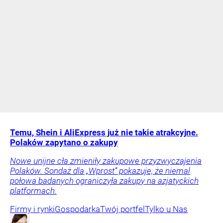
Temu, Shein i AliExpress już nie takie atrakcyjne.
Polaków zapytano o zakupy
Nowe unijne cła zmieniły zakupowe przyzwyczajenia
Polaków. Sondaż dla „Wprost” pokazuje, że niemal
połowa badanych ograniczyła zakupy na azjatyckich
platformach.
Firmy i rynki
Gospodarka
Twój portfel
Tylko u Nas