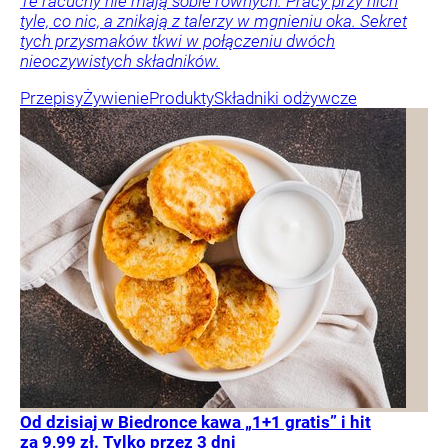
Te racuchy nie mają sobie równych. Pracy przy nich
tyle, co nic, a znikają z talerzy w mgnieniu oka. Sekret
tych przysmaków tkwi w połączeniu dwóch
nieoczywistych składników.
Przepisy
Żywienie
Produkty
Składniki odżywcze
Od dzisiaj w Biedronce kawa „1+1 gratis” i hit
za 9,99 zł. Tylko przez 3 dni