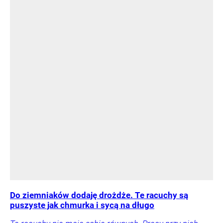
Do ziemniaków dodaję drożdże. Te racuchy są
puszyste jak chmurka i sycą na długo