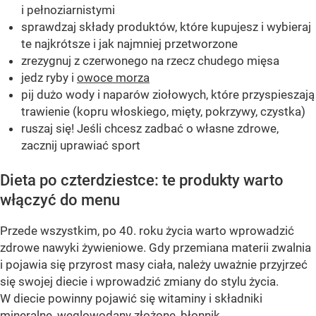
i pełnoziarnistymi
sprawdzaj składy produktów, które kupujesz i wybieraj
te najkrótsze i jak najmniej przetworzone
zrezygnuj z czerwonego na rzecz chudego mięsa
jedz ryby i
owoce morza
pij dużo wody i naparów ziołowych, które przyspieszają
trawienie (kopru włoskiego, mięty, pokrzywy, czystka)
ruszaj się! Jeśli chcesz zadbać o własne zdrowe,
zacznij uprawiać sport
Dieta po czterdziestce: te produkty warto
włączyć do menu
Przede wszystkim, po 40. roku życia warto wprowadzić
zdrowe nawyki żywieniowe. Gdy przemiana materii zwalnia
i pojawia się przyrost masy ciała, należy uważnie przyjrzeć
się swojej diecie i wprowadzić zmiany do stylu życia.
W diecie powinny pojawić się witaminy i składniki
mineralne, węglowodany złożone,
błonnik.