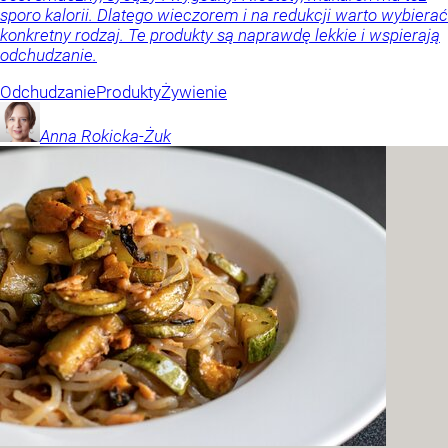
sporo kalorii. Dlatego wieczorem i na redukcji warto wybierać
konkretny rodzaj. Te produkty są naprawdę lekkie i wspierają
odchudzanie.
Odchudzanie
Produkty
Żywienie
Anna
Rokicka-Żuk