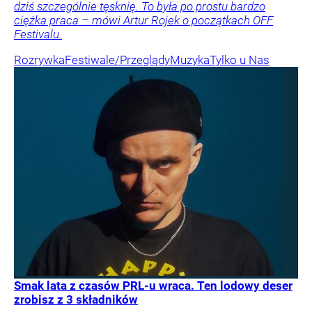
dziś szczególnie tęsknię. To była po prostu bardzo
ciężka praca – mówi Artur Rojek o początkach OFF
Festivalu.
Rozrywka
Festiwale/Przeglądy
Muzyka
Tylko u Nas
Smak lata z czasów PRL-u wraca. Ten lodowy deser
zrobisz z 3 składników