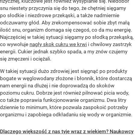
fizycznej, kluczowe jest również wysypianie się. Niedobór
snu niestety przyczynia się do tego, że chętniej sięgamy
po słodkie i niezdrowe przekąski, a także nadmiernie
odczuwamy głód. Aby zrekompensować sobie zbyt małą
ilość snu, organizm domaga się czegoś, co da mu energię.
Najczęściej w takiej sytuacji sięgamy po słodką przekąską,
co wywołuje
nagły skok cukru we krwi
i chwilowy zastrzyk
energii. Cukier jednak szybko spada, a my znów czujemy
się zmęczeni i ociężali.
W takiej sytuacji dużo zdrowiej jest sięgnąć po produkty
bogate w węglowodany złożone i błonnik, które dostarczą
nam energii na dłużej i nie doprowadzą do skoków
poziomu cukru. Dobrze jest również pilnować picia wody,
co także poprawia funkcjonowanie organizmu. Dwa litry
dziennie to minimum, które pozwala zaspokoić potrzeby
organizmu i zapobiega odkładaniu się wody w organizmie.
Dlaczego większość z nas tyje wraz z wiekiem? Naukowcy