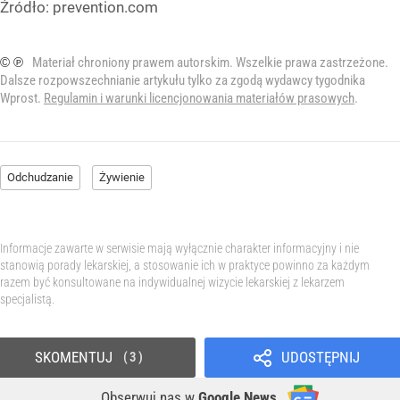
Źródło:
prevention.com
© ℗
Materiał chroniony prawem autorskim. Wszelkie prawa zastrzeżone.
Dalsze rozpowszechnianie artykułu tylko za zgodą wydawcy tygodnika
Wprost.
Regulamin i warunki licencjonowania materiałów prasowych
.
Odchudzanie
Żywienie
Informacje zawarte w serwisie mają wyłącznie charakter informacyjny i nie
stanowią porady lekarskiej, a stosowanie ich w praktyce powinno za każdym
razem być konsultowane na indywidualnej wizycie lekarskiej z lekarzem
specjalistą.
SKOMENTUJ
UDOSTĘPNIJ
3
Obserwuj nas
w
Google News