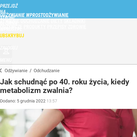
PRZEJDŹ
NA
ODŻYWIANIE WPROST
STRONĘ
ŻYWIENIE
ODCHUDZANIE
DIETY
SKŁADNIKI
GŁÓWNĄ
ODŻYWCZE
PRODUKTY
PRZEPISY
ZDROWIE
WPROST.PL
UBSKRYBUJ
ZALOGUJ
MENU
Odżywianie
/
Odchudzanie
Jak schudnąć po 40. roku życia, kiedy
metabolizm zwalnia?
Dodano:
5
grudnia
2022
13:57