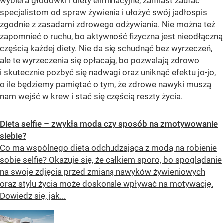
wybiera głodówki i diety eliminacyjne, zamiast zaufać
specjalistom od spraw żywienia i ułożyć swój jadłospis
zgodnie z zasadami zdrowego odżywiania. Nie można też
zapomnieć o ruchu, bo aktywność fizyczna jest nieodłączną
częścią każdej diety. Nie da się schudnąć bez wyrzeczeń,
ale te wyrzeczenia się opłacają, bo pozwalają zdrowo
i skutecznie pozbyć się nadwagi oraz uniknąć efektu jo-jo,
o ile będziemy pamiętać o tym, że zdrowe nawyki muszą
nam wejść w krew i stać się częścią reszty życia.
Dieta selfie – zwykła moda czy sposób na zmotywowanie
siebie?
Co ma wspólnego dieta odchudzająca z modą na robienie
sobie selfie? Okazuje się, że całkiem sporo, bo spoglądanie
na swoje zdjęcia przed zmianą nawyków żywieniowych
oraz stylu życia może doskonale wpływać na motywację.
Dowiedz się, jak...