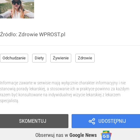
Źródło:
Zdrowie WPROST.pl
Odchudzanie
Diety
Żywienie
Zdrowie
Informacje zawarte w serwisie mają wyłącznie charakter informacyjny i nie
stanowią porady lekarskiej, a stosowanie ich w praktyce powinno za każdym
razem być konsultowane na indywidualnej wizycie lekarskiej z lekarzem
specjalistą.
SKOMENTUJ
UDOSTĘPNIJ
Obserwuj nas
w
Google News