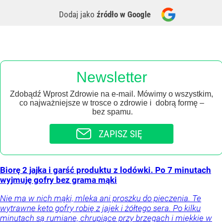
Dodaj jako
źródło w Google
Newsletter
Zdobądź Wprost Zdrowie na e-mail. Mówimy o wszystkim,
co najważniejsze w trosce o zdrowie i dobrą formę –
bez spamu.
ZAPISZ SIĘ
Biorę 2 jajka i garść produktu z lodówki. Po 7 minutach
wyjmuję gofry bez grama mąki
Nie ma w nich mąki, mleka ani proszku do pieczenia. Te
wytrawne keto gofry robię z jajek i żółtego sera. Po kilku
minutach są rumiane, chrupiące przy brzegach i miękkie w