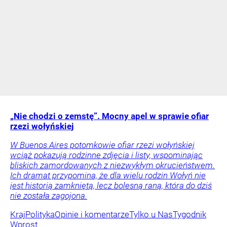
„Nie chodzi o zemstę”. Mocny apel w sprawie ofiar
rzezi wołyńskiej
W Buenos Aires potomkowie ofiar rzezi wołyńskiej
wciąż pokazują rodzinne zdjęcia i listy, wspominając
bliskich zamordowanych z niezwykłym okrucieństwem.
Ich dramat przypomina, że dla wielu rodzin Wołyń nie
jest historią zamkniętą, lecz bolesną raną, która do dziś
nie została zagojona.
Kraj
Polityka
Opinie i komentarze
Tylko u Nas
Tygodnik
Wprost