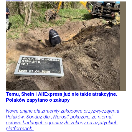
Temu, Shein i AliExpress już nie takie atrakcyjne.
Polaków zapytano o zakupy
Nowe unijne cła zmieniły zakupowe przyzwyczajenia
Polaków. Sondaż dla „Wprost” pokazuje, że niemal
połowa badanych ograniczyła zakupy na azjatyckich
platformach.