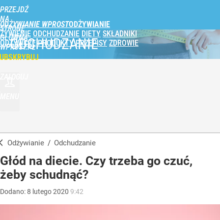
PRZEJDŹ
NA
ODŻYWIANIE WPROST
STRONĘ
ŻYWIENIE
ODCHUDZANIE
DIETY
SKŁADNIKI
GŁÓWNĄ
ODCHUDZANIE
ODŻYWCZE
PRODUKTY
PRZEPISY
ZDROWIE
WPROST.PL
UBSKRYBUJ
ZALOGUJ
MENU
Odżywianie
/
Odchudzanie
Głód na diecie. Czy trzeba go czuć,
żeby schudnąć?
Dodano:
8
lutego
2020
9:42