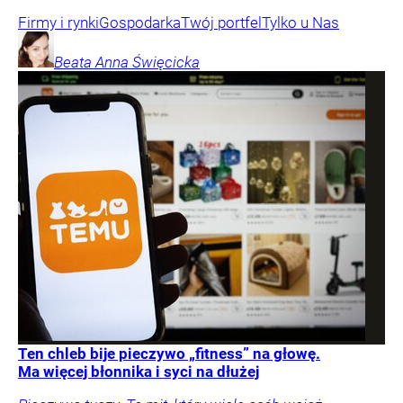
Firmy i rynki
Gospodarka
Twój portfel
Tylko u Nas
Beata Anna
Święcicka
Ten chleb bije pieczywo „fitness” na głowę.
Ma więcej błonnika i syci na dłużej