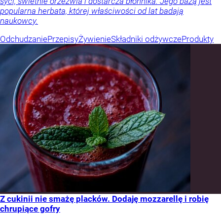
syci, świetnie orzeźwia i dostarcza błonnika. Jego bazą jest
popularna herbata, której właściwości od lat badają
naukowcy.
Odchudzanie
Przepisy
Żywienie
Składniki odżywcze
Produkty
Z cukinii nie smażę placków. Dodaję mozzarellę i robię
chrupiące gofry