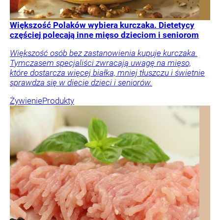
Większość Polaków wybiera kurczaka. Dietetycy
częściej polecają inne mięso dzieciom i seniorom
Większość osób bez zastanowienia kupuje kurczaka.
Tymczasem specjaliści zwracają uwagę na mięso,
które dostarcza więcej białka, mniej tłuszczu i świetnie
sprawdza się w diecie dzieci i seniorów.
Żywienie
Produkty