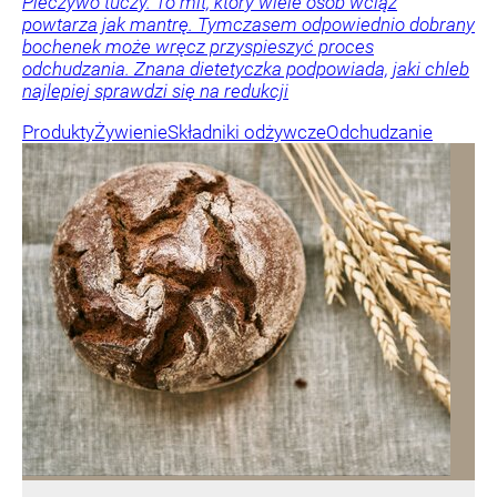
Pieczywo tuczy. To mit, który wiele osób wciąż
powtarza jak mantrę. Tymczasem odpowiednio dobrany
bochenek może wręcz przyspieszyć proces
odchudzania. Znana dietetyczka podpowiada, jaki chleb
najlepiej sprawdzi się na redukcji
Produkty
Żywienie
Składniki odżywcze
Odchudzanie