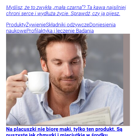
Myślisz, że to zwykła „mała czarna”? Ta kawa najsilniej
chroni serce i wydłuża życie. Sprawdź, czy ją pijesz.
Produkty
Żywienie
Składniki odżywcze
Doniesienia
naukowe
Profilaktyka i leczenie
Badania
Na placuszki nie biorę mąki, tylko ten produkt. Są
puszyste jak chmurki i mięciutkie w środku