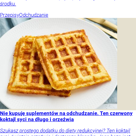
środku.
Przepisy
Odchudzanie
Nie kupuję suplementów na odchudzanie. Ten czerwony
koktajl syci na długo i orzeźwia
Szukasz prostego dodatku do diety redukcyjnej? Ten koktajl