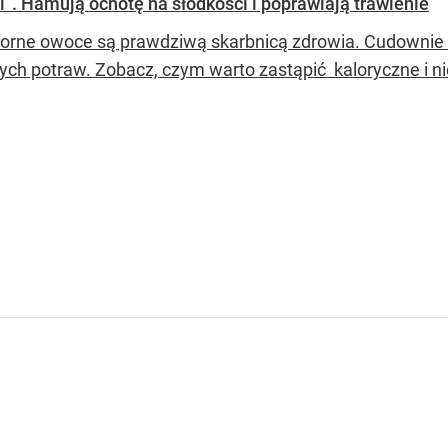
”. Hamują ochotę na słodkości i poprawiają trawienie
orne owoce są prawdziwą skarbnicą zdrowia. Cudownie s
nych potraw. Zobacz, czym warto zastąpić kaloryczne i 