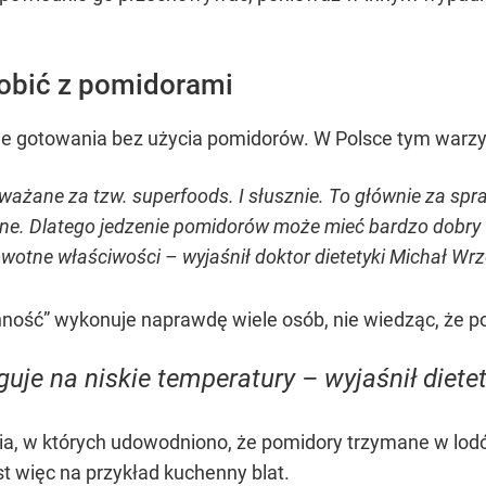
robić z pomidorami
bie gotowania bez użycia pomidorów. W Polsce tym warz
ważane za tzw. superfoods. I słusznie. To głównie za spra
ne. Dlatego jedzenie pomidorów może mieć bardzo dobry wp
owotne właściwości – wyjaśnił doktor dietetyki Michał Wr
ynność” wykonuje naprawdę wiele osób, nie wiedząc, że p
guje na niskie temperatury – wyjaśnił dietet
nia, w których udowodniono, że pomidory trzymane w lo
 więc na przykład kuchenny blat.