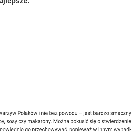
ajlepsze.
warzyw Polaków i nie bez powodu – jest bardzo smaczny
upy, sosy czy makarony. Można pokusić się o stwierdzeni
odpowiednio go przechowywać, ponieważ w innym wypad