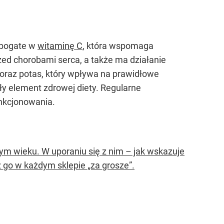
 bogate w
witaminę C
, która wspomaga
zed chorobami serca, a także ma działanie
oraz potas, który wpływa na prawidłowe
ły element zdrowej diety. Regularne
nkcjonowania.
ym wieku. W uporaniu się z nim – jak wskazuje
go w każdym sklepie „za grosze”.