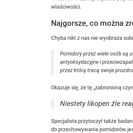
właściwości.
Najgorsze, co można z
Chyba nikt z nas nie wyobraża so
Pomidory przez wiele osób są u
antyoksydacyjne i przeciwzapal
przez którą tracą swoje prozdr
Okazuje się, że tę „zabronioną cz
Niestety likopen źle rea
Specjalista przytoczył także bada
do przechowywania pomidorów jest