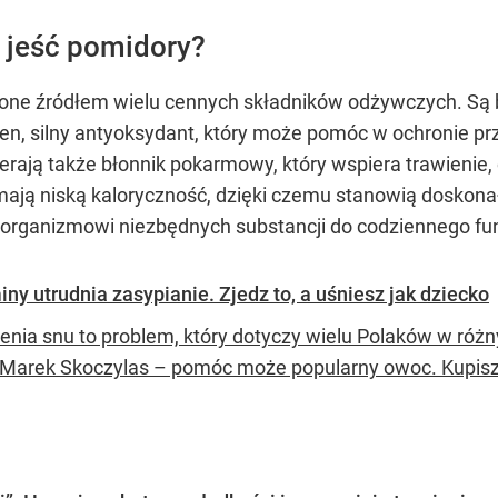
 jeść pomidory?
 one źródłem wielu cennych składników odżywczych. Są
en, silny antyoksydant, który może pomóc w ochronie pr
ają także błonnik pokarmowy, który wspiera trawienie, 
mają niską kaloryczność, dzięki czemu stanowią doskona
organizmowi niezbędnych substancji do codziennego fu
ny utrudnia zasypianie. Zjedz to, a uśniesz jak dziecko
enia snu to problem, który dotyczy wielu Polaków w różn
 Marek Skoczylas – pomóc może popularny owoc. Kupisz 