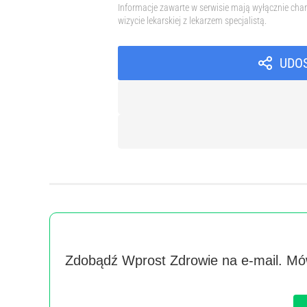
Informacje zawarte w serwisie mają wyłącznie char
wizycie lekarskiej z lekarzem specjalistą.
UDO
Zdobądź Wprost Zdrowie na e-mail. Mów