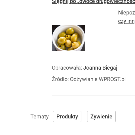
Sięgnij po „owoce długowieczności
Niepoz
czy in
Opracowała:
Joanna Biegaj
Źródło:
Odżywianie WPROST.pl
Produkty
Żywienie