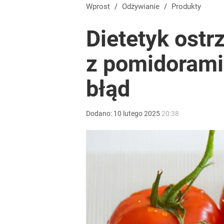
Wprost
/
Odżywianie
/
Produkty
Dietetyk ostr
z pomidorami.
błąd
Dodano:
10
lutego
2025
20:38