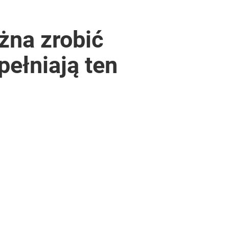
żna zrobić
ełniają ten