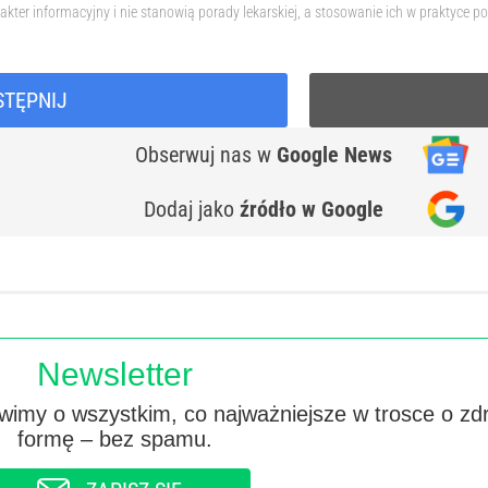
akter informacyjny i nie stanowią porady lekarskiej, a stosowanie ich w praktyc
STĘPNIJ
Obserwuj nas
w
Google News
Dodaj jako
źródło w Google
Newsletter
imy o wszystkim, co najważniejsze w trosce o zd
formę – bez spamu.