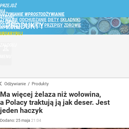
PRZEJDŹ
NA
ODŻYWIANIE WPROST
STRONĘ
ŻYWIENIE
ODCHUDZANIE
DIETY
SKŁADNIKI
GŁÓWNĄ
PRODUKTY
ODŻYWCZE
PRODUKTY
PRZEPISY
ZDROWIE
WPROST.PL
UBSKRYBUJ
ZALOGUJ
MENU
Odżywianie
/
Produkty
Ma więcej żelaza niż wołowina,
a Polacy traktują ją jak deser. Jest
jeden haczyk
Dodano:
25
maja
21:04