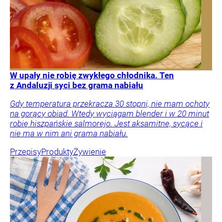
W upały nie robię zwykłego chłodnika. Ten
z Andaluzji syci bez grama nabiału
Gdy temperatura przekracza 30 stopni, nie mam ochoty
na gorący obiad. Wtedy wyciągam blender i w 20 minut
robię hiszpańskie salmorejo. Jest aksamitne, sycące i
nie ma w nim ani grama nabiału.
Przepisy
Produkty
Żywienie