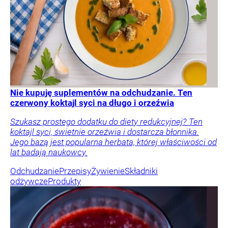
Nie kupuję suplementów na odchudzanie. Ten
czerwony koktajl syci na długo i orzeźwia
Szukasz prostego dodatku do diety redukcyjnej? Ten
koktajl syci, świetnie orzeźwia i dostarcza błonnika.
Jego bazą jest popularna herbata, której właściwości od
lat badają naukowcy.
Odchudzanie
Przepisy
Żywienie
Składniki
odżywcze
Produkty