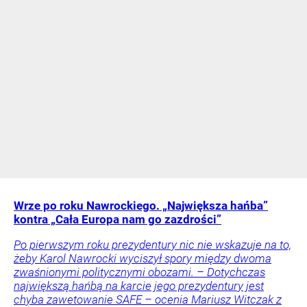
Wrze po roku Nawrockiego. „Największa hańba”
kontra „Cała Europa nam go zazdrości”
Po pierwszym roku prezydentury nic nie wskazuje na to,
żeby Karol Nawrocki wyciszył spory między dwoma
zwaśnionymi politycznymi obozami. – Dotychczas
największą hańbą na karcie jego prezydentury jest
chyba zawetowanie SAFE – ocenia Mariusz Witczak z