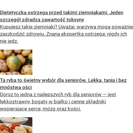
Dietetyczka ostrzega przed takimi ziemniakami. Jeden
szczegół zdradza zawartość toksyny
Kupujesz takie ziemniaki? Uważaj, warzywa mogą poważnie
zaszkodzić zdrowiu. Znana ekspertka ostrzega: nigdy ich
nie jedz.
Ta ryba to świetny wybór dla seniorów. Lekka, tania i bez
mnóstwa ości
Dorsz to jedna z najlepszych ryb dla seniorów — jest
lekkostrawny, bogaty w białko i cenne składniki
wspierające serce, mózg oraz kości.