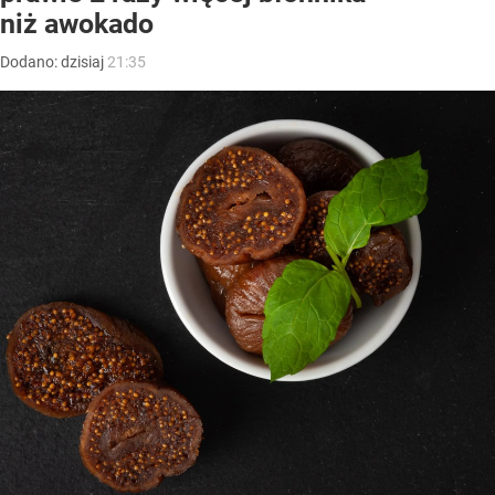
niż awokado
Dodano:
dzisiaj
21:35