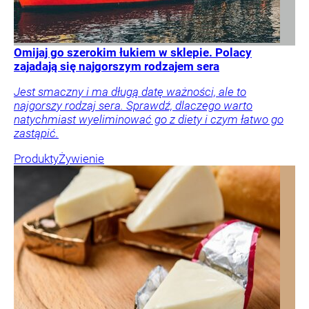
Omijaj go szerokim łukiem w sklepie. Polacy
zajadają się najgorszym rodzajem sera
Jest smaczny i ma długą datę ważności, ale to
najgorszy rodzaj sera. Sprawdź, dlaczego warto
natychmiast wyeliminować go z diety i czym łatwo go
zastąpić.
Produkty
Żywienie