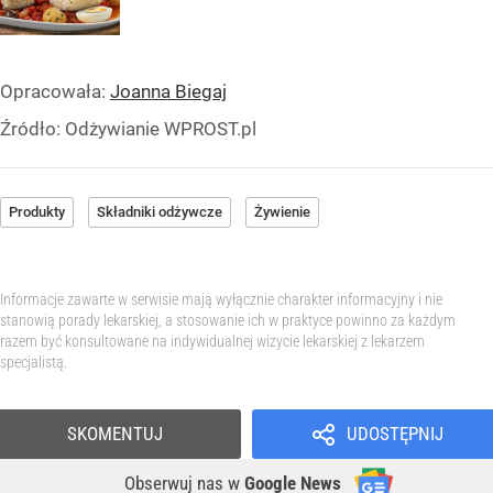
Opracowała:
Joanna Biegaj
Źródło:
Odżywianie WPROST.pl
Produkty
Składniki odżywcze
Żywienie
Informacje zawarte w serwisie mają wyłącznie charakter informacyjny i nie
stanowią porady lekarskiej, a stosowanie ich w praktyce powinno za każdym
razem być konsultowane na indywidualnej wizycie lekarskiej z lekarzem
specjalistą.
SKOMENTUJ
UDOSTĘPNIJ
Obserwuj nas
w
Google News