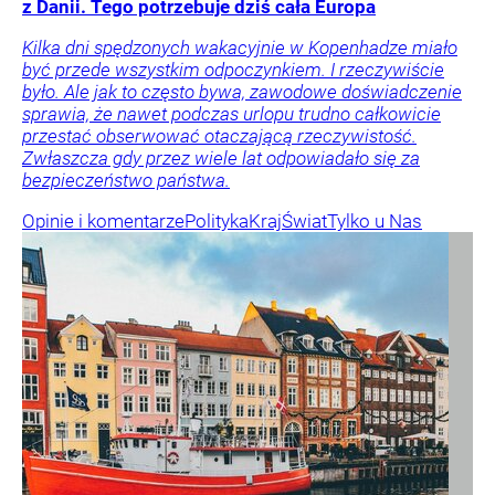
z Danii. Tego potrzebuje dziś cała Europa
Kilka dni spędzonych wakacyjnie w Kopenhadze miało
być przede wszystkim odpoczynkiem. I rzeczywiście
było. Ale jak to często bywa, zawodowe doświadczenie
sprawia, że nawet podczas urlopu trudno całkowicie
przestać obserwować otaczającą rzeczywistość.
Zwłaszcza gdy przez wiele lat odpowiadało się za
bezpieczeństwo państwa.
Opinie i komentarze
Polityka
Kraj
Świat
Tylko u Nas