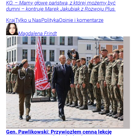
KO. – Mamy głowę państwa, z której możemy być
dumni – kontruje Marek Jakubiak z Rozwoju Plus.
Kraj
Tylko u Nas
Polityka
Opinie i komentarze
Magdalena
Frindt
Gen. Pawlikowski: Przywiozłem cenną lekcję