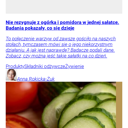
Nie rezygnuję z ogórka i pomidora w jednej sałatce.
Badania pokazały, co się dzieje
To połączenie warzyw od zawsze gościło na naszych
stołach, tymczasem mówi się o jego niekorzystnym
działaniu. A jak jest naprawdę? Badacze podali dane.
Zobacz, czy można jeść takie sałatki na co dzień.
Produkty
Składniki odżywcze
Żywienie
Anna
Rokicka-Żuk