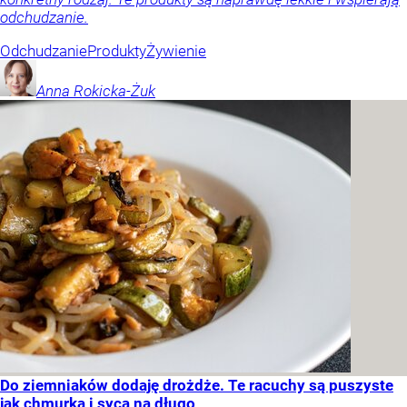
odchudzanie.
Odchudzanie
Produkty
Żywienie
Anna
Rokicka-Żuk
Do ziemniaków dodaję drożdże. Te racuchy są puszyste
jak chmurka i sycą na długo