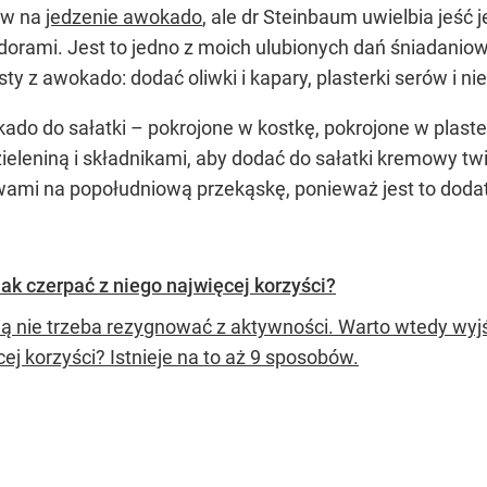
ów na
jedzenie awokado
, ale dr Steinbaum uwielbia jeść
idorami. Jest to jedno z moich ulubionych dań śniadan
 z awokado: dodać oliwki i kapary, plasterki serów i nie 
kado do sałatki – pokrojone w kostkę, pokrojone w plast
leniną i składnikami, aby dodać do sałatki kremowy twi
mi na popołudniową przekąskę, ponieważ jest to dodate
Jak czerpać z niego najwięcej korzyści?
ią nie trzeba rezygnować z aktywności. Warto wtedy wyjść
ej korzyści? Istnieje na to aż 9 sposobów.