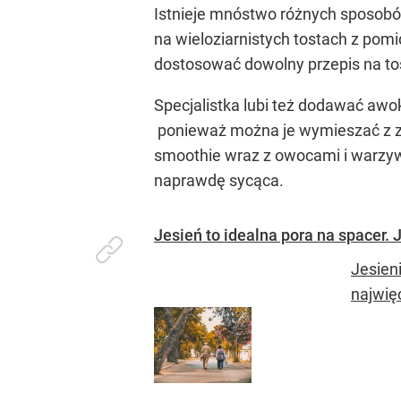
Istnieje mnóstwo różnych sposob
na wieloziarnistych tostach z pom
dostosować dowolny przepis na tosty
Specjalistka lubi też dodawać awo
ponieważ można je wymieszać z zie
smoothie wraz z owocami i warzywa
naprawdę sycąca.
Jesień to idealna pora na spacer. 
Jesien
najwięc