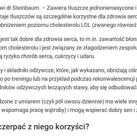
i dr Steinbaum. – Zawiera tłuszcze jednonienasycone i 
dzaje tłuszczów są szczególnie korzystne dla zdrowia ser
obniżeniem poziomu cholesterolu LDL (zwanego również 
jest tak dobre dla zdrowia serca, to m.in. zawartość bło
m cholesterolu i jest związany ze złagodzeniem zespoł
ą ryzyko chorób serca, cukrzycy i udaru.
 składniki odżywcze, które, jak wykazano, obniżają ciśni
o po treningu lub na przykład podczas rekonwalescencji
ładników odżywczych leczących stawy, aby się odbudować 
zone z umiarem (czyli pół owocu dziennie) ma wiele in
ry wspomaga pracę wątroby) i mogą wspierać dobry sen i 
czerpać z niego korzyści?