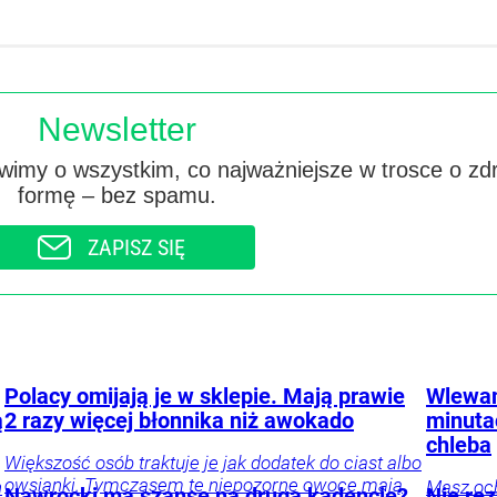
Newsletter
imy o wszystkim, co najważniejsze w trosce o zd
formę – bez spamu.
ZAPISZ SIĘ
Polacy omijają je w sklepie. Mają prawie
Wlewam
ą
2 razy więcej błonnika niż awokado
minuta
chleba
Większość osób traktuje je jak dodatek do ciast albo
owsianki. Tymczasem te niepozorne owoce mają
h
Masz och
Nawrocki ma szansę na drugą kadencję?
Nie re