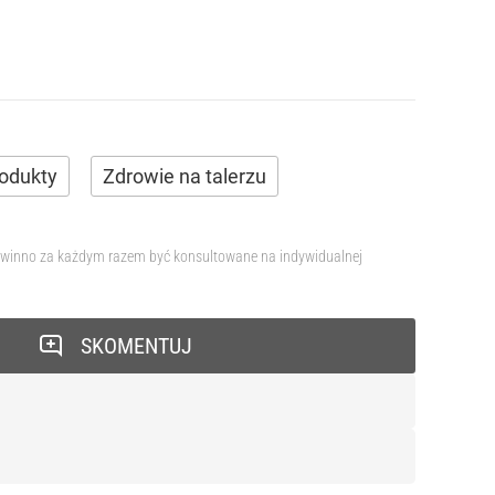
odukty
Zdrowie na talerzu
e powinno za każdym razem być konsultowane na indywidualnej
SKOMENTUJ