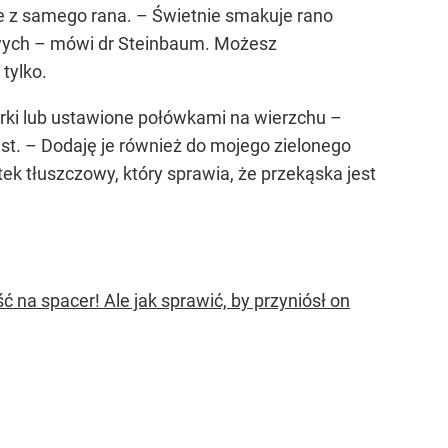
 je z samego rana. – Świetnie smakuje rano
iowych – mówi dr Steinbaum. Możesz
tylko.
erki lub ustawione połówkami na wierzchu –
st. – Dodaję je również do mojego zielonego
k tłuszczowy, który sprawia, że przekąska jest
 na spacer! Ale jak sprawić, by przyniósł on