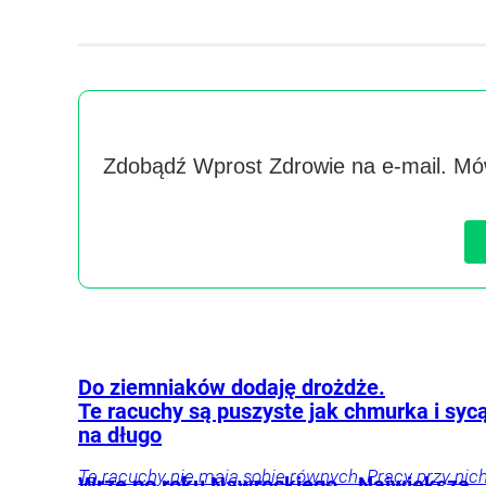
Zdobądź Wprost Zdrowie na e-mail. Mów
Do ziemniaków dodaję drożdże.
Te racuchy są puszyste jak chmurka i syc
na długo
Te racuchy nie mają sobie równych. Pracy przy nic
Wrze po roku Nawrockiego. „Największa