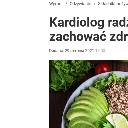
Wprost
/
Odżywianie
/
Składniki odży
Kardiolog rad
zachować zdr
Dodano:
29
sierpnia
2021
18:50