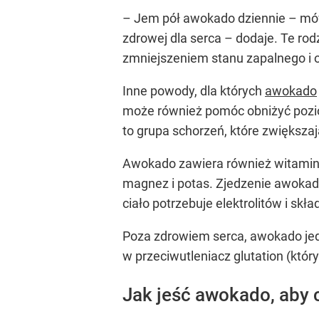
– Jem pół awokado dziennie – mów
zdrowej dla serca – dodaje. Te ro
zmniejszeniem stanu zapalnego i 
Inne powody, dla których
awokado
może również pomóc obniżyć pozio
to grupa schorzeń, które zwiększaj
Awokado zawiera również witaminy i
magnez i potas. Zjedzenie awokad
ciało potrzebuje elektrolitów i sk
Poza zdrowiem serca, awokado jed
w przeciwutleniacz glutation (któ
Jak jeść awokado, aby 