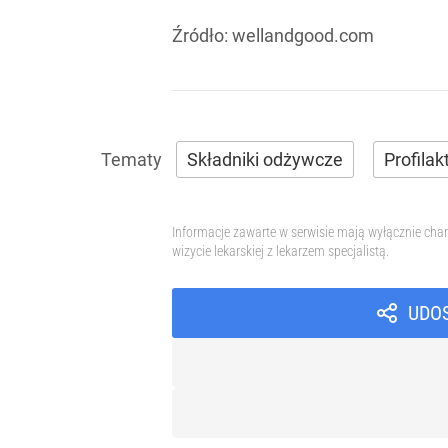
Źródło:
wellandgood.com
Składniki odżywcze
Profilak
Informacje zawarte w serwisie mają wyłącznie char
wizycie lekarskiej z lekarzem specjalistą.
UDO