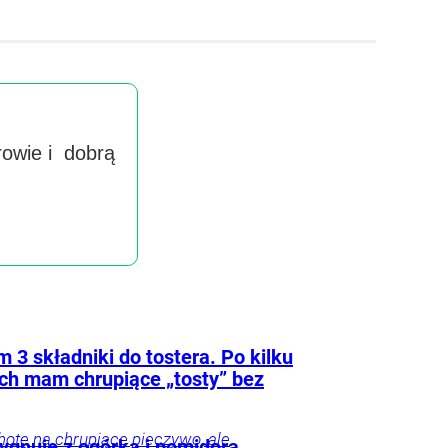
rowie i dobrą
Wyra
handlow
imieniu 
 3 składniki do tostera. Po kilku
ch mam chrupiące „tosty” bez
otę na chrupiące pieczywo, ale
zygnuję z ogórka i pomidora