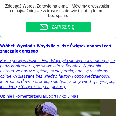
Zdobądź Wprost Zdrowie na e-mail. Mówimy o wszystkim,
co najważniejsze w trosce o zdrowie i dobrą formę –
bez spamu.
ZAPISZ SIĘ
Wróbel: Wywiad z Woydyłło o Idze Świątek obnażył coś
znacznie gorszego
Burza po wywiadzie z Ewą Woydyłło nie wybuchła dlatego, że
padły kontrowersyjne słowa o Idze Świątek. Wybuchła
dlatego, że coraz częściej za ekspercką analizę uznajemy
opinie wygłaszane bez wiedzy, faktów i odpowiedzialności.
Internet od dawna premiuje nie tych, którzy wiedzą najwięcej,
lecz tych, którzy mówią najgłośniej.
Opinie i komentarze
Kraj
Sport
Tylko u Nas