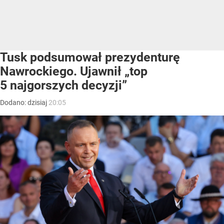
Tusk podsumował prezydenturę
Nawrockiego. Ujawnił „top
5 najgorszych decyzji”
Dodano:
dzisiaj
20:05