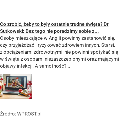
OCEŃ PRZEPIS
Co zrobić, żeby to były ostatnie trudne święta? Dr
Sutkowski: Bez tego nie poradzimy sobie z...
Osoby mieszkające w Anglii powinny zastanowić się,
czy przyjeżdżać i ryzykować zdrowiem innych. Starsi,
z obciążeniami zdrowotnymi, nie powinni spotykać się
w święta z osobami niezaszczepionymi oraz mającymi
objawy infekcji. A samotność?...
Źródło:
WPROST.pl