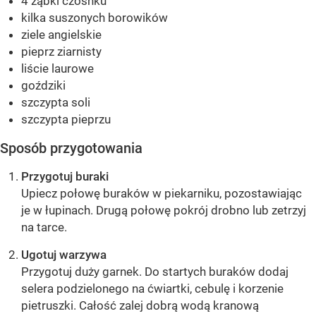
4 ząbki czosnku
kilka suszonych borowików
ziele angielskie
pieprz ziarnisty
liście laurowe
goździki
szczypta soli
szczypta pieprzu
Sposób przygotowania
Przygotuj buraki
Upiecz połowę buraków w piekarniku, pozostawiając
je w łupinach. Drugą połowę pokrój drobno lub zetrzyj
na tarce.
Ugotuj warzywa
Przygotuj duży garnek. Do startych buraków dodaj
selera podzielonego na ćwiartki, cebulę i korzenie
pietruszki. Całość zalej dobrą wodą kranową