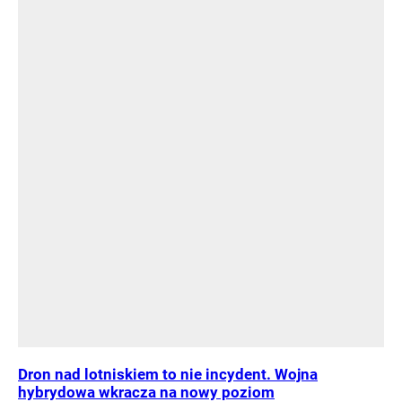
Dron nad lotniskiem to nie incydent. Wojna
hybrydowa wkracza na nowy poziom