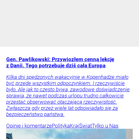
Gen. Pawlikowski: Przywiozłem cenną lekcję
z Danii. Tego potrzebuje dziś cała Europa
Kilka dni spędzonych wakacyjnie w Kopenhadze miało
być przede wszystkim odpoczynkiem. I rzeczywiście
było. Ale jak to często bywa, zawodowe doświadczenie
sprawia, że nawet podczas urlopu trudno całkowicie
przestać obserwować otaczającą rzeczywistość.
Zwłaszcza gdy przez wiele lat odpowiadało się za
bezpieczeństwo państwa.
Opinie i komentarze
Polityka
Kraj
Świat
Tylko u Nas