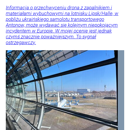
Informacja o przechwyceniu drona z zapalnikiem i
materiałami wybuchowymi na lotnisku Lipsk/Halle, w
pobliżu ukraińskiego samolotu transportowego
Antonow, może wydawać się kolejnym niepokojącym
incydentem w Europie. W mojej ocenie jest jednak
czymś znacznie poważniejszym. To sygnał
ostrzegawczy.