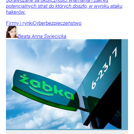
Sprawdzane są okoliczności włamania i zakres
potencjalnych strat do których doszło, w wyniku ataku
hakerów.
Firmy i rynki
Cyberbezpieczeństwo
Beata Anna
Święcicka