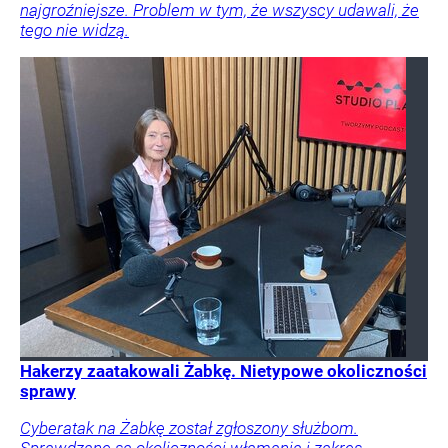
najgroźniejsze. Problem w tym, że wszyscy udawali, że
tego nie widzą.
Hakerzy zaatakowali Żabkę. Nietypowe okoliczności
sprawy
Cyberatak na Żabkę został zgłoszony służbom.