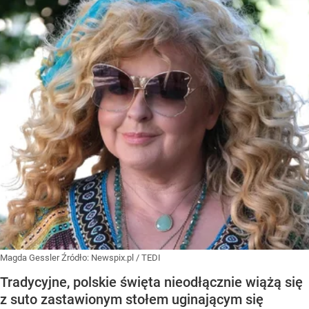
Magda Gessler
Źródło:
Newspix.pl
/
TEDI
Tradycyjne, polskie święta nieodłącznie wiążą się
z suto zastawionym stołem uginającym się