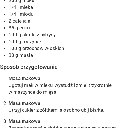
250 g maku
1/4 l mleka
1/4 l miodu
2 całe jaja
35 g cukru
100 g skórki z cytryny
100 g rodzynek
100 g orzechów włoskich
30 g masła
Sposób przygotowania
Masa makowa:
Ugotuj mak w mleku, wystudź i zmiel trzykrotnie
w maszynce do mięsa
Masa makowa:
Utrzyj cukier z żółtkami a osobno ubij białka.
Masa makowa:
Zasmaż na maśle skórkę startą z cytryny, a potem