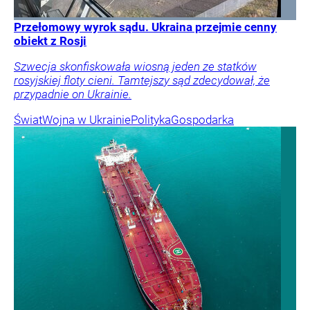
Przełomowy wyrok sądu. Ukraina przejmie cenny
obiekt z Rosji
Szwecja skonfiskowała wiosną jeden ze statków
rosyjskiej floty cieni. Tamtejszy sąd zdecydował, że
przypadnie on Ukrainie.
Świat
Wojna w Ukrainie
Polityka
Gospodarka