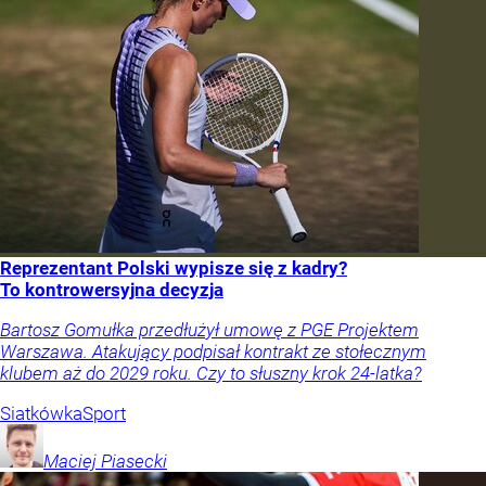
Reprezentant Polski wypisze się z kadry?
To kontrowersyjna decyzja
Bartosz Gomułka przedłużył umowę z PGE Projektem
Warszawa. Atakujący podpisał kontrakt ze stołecznym
klubem aż do 2029 roku. Czy to słuszny krok 24-latka?
Siatkówka
Sport
Maciej
Piasecki