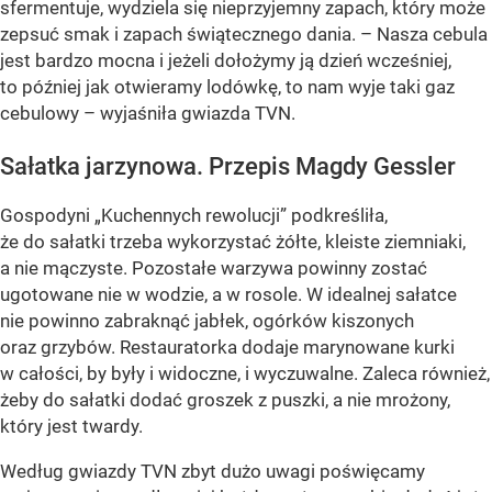
sfermentuje, wydziela się nieprzyjemny zapach, który może
zepsuć smak i zapach świątecznego dania. – Nasza cebula
jest bardzo mocna i jeżeli dołożymy ją dzień wcześniej,
to później jak otwieramy lodówkę, to nam wyje taki gaz
cebulowy – wyjaśniła gwiazda TVN.
Sałatka jarzynowa. Przepis Magdy Gessler
Gospodyni „Kuchennych rewolucji” podkreśliła,
że do sałatki trzeba wykorzystać żółte, kleiste ziemniaki,
a nie mączyste. Pozostałe warzywa powinny zostać
ugotowane nie w wodzie, a w rosole. W idealnej sałatce
nie powinno zabraknąć jabłek, ogórków kiszonych
oraz grzybów. Restauratorka dodaje marynowane kurki
w całości, by były i widoczne, i wyczuwalne. Zaleca również,
żeby do sałatki dodać groszek z puszki, a nie mrożony,
który jest twardy.
Według gwiazdy TVN zbyt dużo uwagi poświęcamy