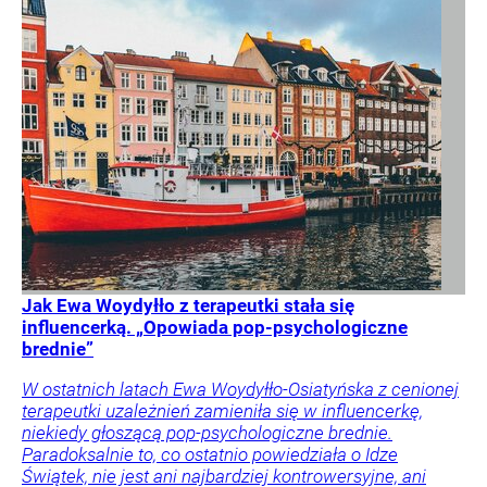
Jak Ewa Woydyłło z terapeutki stała się
influencerką. „Opowiada pop-psychologiczne
brednie”
W ostatnich latach Ewa Woydyłło-Osiatyńska z cenionej
terapeutki uzależnień zamieniła się w influencerkę,
niekiedy głoszącą pop-psychologiczne brednie.
Paradoksalnie to, co ostatnio powiedziała o Idze
Świątek, nie jest ani najbardziej kontrowersyjne, ani