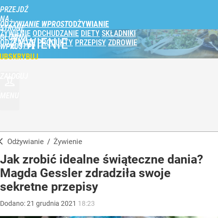
PRZEJDŹ
NA
ODŻYWIANIE WPROST
STRONĘ
ŻYWIENIE
ODCHUDZANIE
DIETY
SKŁADNIKI
GŁÓWNĄ
ŻYWIENIE
ODŻYWCZE
PRODUKTY
PRZEPISY
ZDROWIE
WPROST.PL
UBSKRYBUJ
ZALOGUJ
MENU
Odżywianie
/
Żywienie
Jak zrobić idealne świąteczne dania?
Magda Gessler zdradziła swoje
sekretne przepisy
Dodano:
21
grudnia
2021
18:23