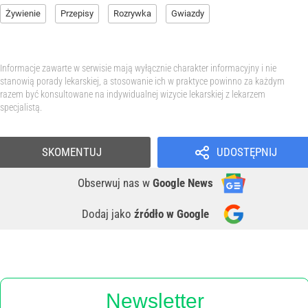
Żywienie
Przepisy
Rozrywka
Gwiazdy
Informacje zawarte w serwisie mają wyłącznie charakter informacyjny i nie
stanowią porady lekarskiej, a stosowanie ich w praktyce powinno za każdym
razem być konsultowane na indywidualnej wizycie lekarskiej z lekarzem
specjalistą.
SKOMENTUJ
UDOSTĘPNIJ
Obserwuj nas
w
Google News
Dodaj jako
źródło w Google
Newsletter