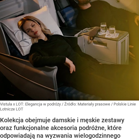
Vistula x LOT: Elegancja w podróży
/ Źródło:
Materiały prasowe
/
Polskie Linie
Lotnicze LOT
Kolekcja obejmuje damskie i męskie zestawy
oraz funkcjonalne akcesoria podróżne, które
odpowiadają na wyzwania wielogodzinnego