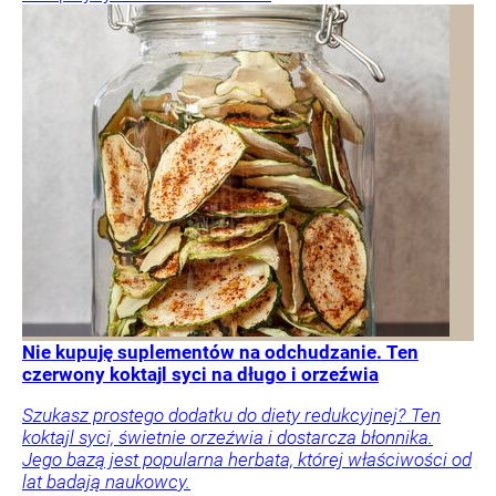
Nie kupuję suplementów na odchudzanie. Ten
czerwony koktajl syci na długo i orzeźwia
Szukasz prostego dodatku do diety redukcyjnej? Ten
koktajl syci, świetnie orzeźwia i dostarcza błonnika.
Jego bazą jest popularna herbata, której właściwości od
lat badają naukowcy.