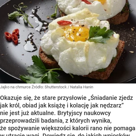
Jajko na chmurce
Źródło:
Shutterstock
/
Natalia Hanin
Okazuje się, że stare przysłowie „Śniadanie zjedz
jak król, obiad jak książę i kolację jak nędzarz”
nie jest już aktualne. Brytyjscy naukowcy
przeprowadzili badania, z których wynika,
że spożywanie większości kalorii rano nie pomaga
w utracie wagi. Dowiedz się, do jakich wniosków