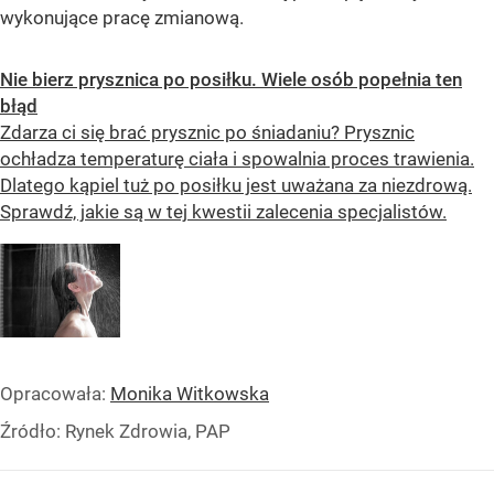
wykonujące pracę zmianową.
Nie bierz prysznica po posiłku. Wiele osób popełnia ten
błąd
Zdarza ci się brać prysznic po śniadaniu? Prysznic
ochładza temperaturę ciała i spowalnia proces trawienia.
Dlatego kąpiel tuż po posiłku jest uważana za niezdrową.
Sprawdź, jakie są w tej kwestii zalecenia specjalistów.
Opracowała:
Monika Witkowska
Źródło:
Rynek Zdrowia, PAP