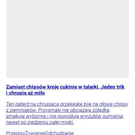
Zamiast chipsów kroję cukinię w talarki. Jeden trik
i chrupią aż miło
Ten patent na chrupiącą przekąskę bije na głowę chipsy
z ziemniaków. Przysmaki nie obciążają żołądka,
smakują wybornie i nie powodują wyrzutów sumienia,
nawet po zjedzeniu całej miski.
Przepisy
Żywienie
Odchudzanie