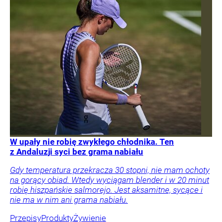
W upały nie robię zwykłego chłodnika. Ten
z Andaluzji syci bez grama nabiału
Gdy temperatura przekracza 30 stopni, nie mam ochoty
na gorący obiad. Wtedy wyciągam blender i w 20 minut
robię hiszpańskie salmorejo. Jest aksamitne, sycące i
nie ma w nim ani grama nabiału.
Przepisy
Produkty
Żywienie