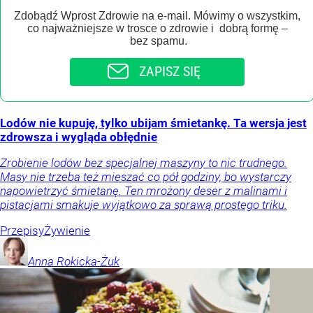
Zdobądź Wprost Zdrowie na e-mail. Mówimy o wszystkim,
co najważniejsze w trosce o zdrowie i dobrą formę –
bez spamu.
ZAPISZ SIĘ
Lodów nie kupuję, tylko ubijam śmietankę. Ta wersja jest
zdrowsza i wygląda obłędnie
Zrobienie lodów bez specjalnej maszyny to nic trudnego.
Masy nie trzeba też mieszać co pół godziny, bo wystarczy
napowietrzyć śmietanę. Ten mrożony deser z malinami i
pistacjami smakuje wyjątkowo za sprawą prostego triku.
Przepisy
Żywienie
Anna
Rokicka-Żuk