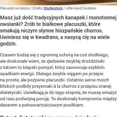
Placuszki na talerzu
/ Źródło:
Shutterstock
/
Little Hand Creations
Masz już dość tradycyjnych kanapek i monotonnej
owsianki? Zrób te białkowe placuszki, które
smakują niczym słynne hiszpańskie churros.
Uwiniesz się w kwadrans, a nasycą cię na wiele
godzin.
Czasem budzę się z ogromną ochotą na coś słodkiego,
ale doskonale wiem, że zjedzenie zwykłej drożdżówki
z lukrem to kiepski pomysł, który zaowocuje szybkim
spadkiem energii. Dlatego zwykle sięgam po przepis
na proste, ale pożywne placuszki. Ostatnio serce moich
bliskich podbiły przysmaki à la churros z przepisu znanej
dietetyczki. Uwielbiają je do tego stopnia, że muszę smażyć
od razu podwójną porcję. To doskonały kompromis między
deserem a pełnowartościowym posiłkiem.