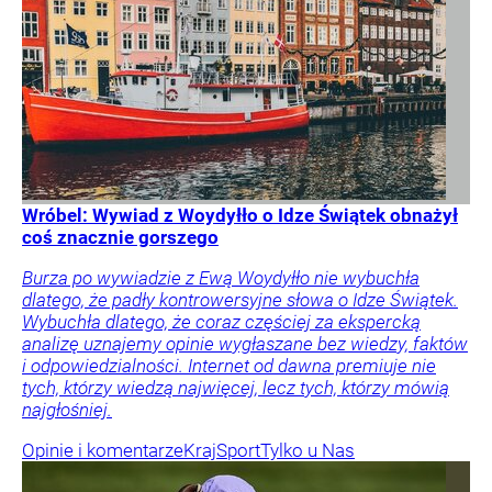
Wróbel: Wywiad z Woydyłło o Idze Świątek obnażył
coś znacznie gorszego
Burza po wywiadzie z Ewą Woydyłło nie wybuchła
dlatego, że padły kontrowersyjne słowa o Idze Świątek.
Wybuchła dlatego, że coraz częściej za ekspercką
analizę uznajemy opinie wygłaszane bez wiedzy, faktów
i odpowiedzialności. Internet od dawna premiuje nie
tych, którzy wiedzą najwięcej, lecz tych, którzy mówią
najgłośniej.
Opinie i komentarze
Kraj
Sport
Tylko u Nas