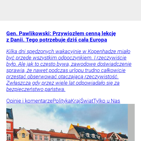
Gen. Pawlikowski: Przywiozłem cenną lekcję
z Danii. Tego potrzebuje dziś cała Europa
Kilka dni spędzonych wakacyjnie w Kopenhadze miało
być przede wszystkim odpoczynkiem. I rzeczywiście
było. Ale jak to często bywa, zawodowe doświadczenie
sprawia, że nawet podczas urlopu trudno całkowicie
przestać obserwować otaczającą rzeczywistość.
Zwłaszcza gdy przez wiele lat odpowiadało się za
bezpieczeństwo państwa.
Opinie i komentarze
Polityka
Kraj
Świat
Tylko u Nas