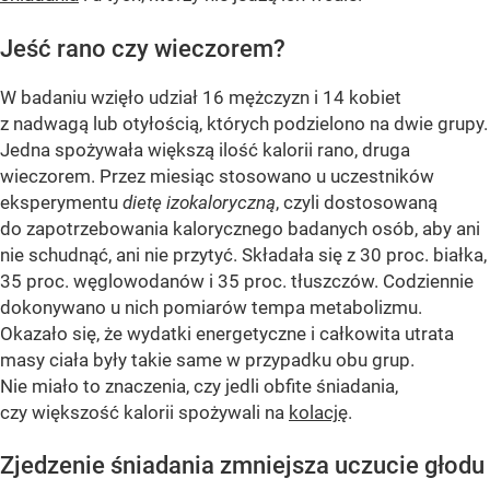
Jeść rano czy wieczorem?
W badaniu wzięło udział 16 mężczyzn i 14 kobiet
z nadwagą lub otyłością, których podzielono na dwie grupy.
Jedna spożywała większą ilość kalorii rano, druga
wieczorem. Przez miesiąc stosowano u uczestników
eksperymentu
dietę izokaloryczną
, czyli dostosowaną
do zapotrzebowania kalorycznego badanych osób, aby ani
nie schudnąć, ani nie przytyć. Składała się z 30 proc. białka,
35 proc. węglowodanów i 35 proc. tłuszczów. Codziennie
dokonywano u nich pomiarów tempa metabolizmu.
Okazało się, że wydatki energetyczne i całkowita utrata
masy ciała były takie same w przypadku obu grup.
Nie miało to znaczenia, czy jedli obfite śniadania,
czy większość kalorii spożywali na
kolację
.
Zjedzenie śniadania zmniejsza uczucie głodu