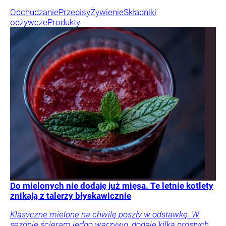
Odchudzanie
Przepisy
Żywienie
Składniki
odżywcze
Produkty
Do mielonych nie dodaję już mięsa. Te letnie kotlety
znikają z talerzy błyskawicznie
Klasyczne mielone na chwilę poszły w odstawkę. W
sezonie ścieram jedno warzywo, dodaję kilka prostych