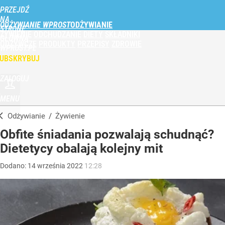
PRZEJDŹ
NA
ODŻYWIANIE WPROST
STRONĘ
ŻYWIENIE
ODCHUDZANIE
DIETY
SKŁADNIKI
GŁÓWNĄ
ODŻYWCZE
PRODUKTY
PRZEPISY
ZDROWIE
WPROST.PL
UBSKRYBUJ
ZALOGUJ
MENU
Odżywianie
/
Żywienie
Obfite śniadania pozwalają schudnąć?
Dietetycy obalają kolejny mit
Dodano:
14
września
2022
12:28