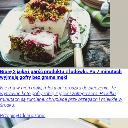
Biorę 2 jajka i garść produktu z lodówki. Po 7 minutach
wyjmuję gofry bez grama mąki
Nie ma w nich mąki, mleka ani proszku do pieczenia. Te
wytrawne keto gofry robię z jajek i żółtego sera. Po kilku
minutach są rumiane, chrupiące przy brzegach i miękkie w
środku.
Przepisy
Odchudzanie