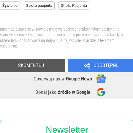
Żywienie
Strefa pacjenta
Strefa Pacjenta
Informacje zawarte w serwisie mają wyłącznie charakter informacyjny i nie
stanowią porady lekarskiej, a stosowanie ich w praktyce powinno za każdym
razem być konsultowane na indywidualnej wizycie lekarskiej z lekarzem
specjalistą.
SKOMENTUJ
UDOSTĘPNIJ
Obserwuj nas
w
Google News
Dodaj jako
źródło w Google
Newsletter