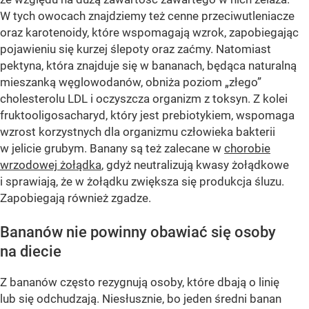
W tych owocach znajdziemy też cenne przeciwutleniacze
oraz karotenoidy, które wspomagają wzrok, zapobiegając
pojawieniu się kurzej ślepoty oraz zaćmy. Natomiast
pektyna, która znajduje się w bananach, będąca naturalną
mieszanką węglowodanów, obniża poziom „złego”
cholesterolu LDL i oczyszcza organizm z toksyn. Z kolei
fruktooligosacharyd, który jest prebiotykiem, wspomaga
wzrost korzystnych dla organizmu człowieka bakterii
w jelicie grubym. Banany są też zalecane w
chorobie
wrzodowej żołądka
, gdyż neutralizują kwasy żołądkowe
i sprawiają, że w żołądku zwiększa się produkcja śluzu.
Zapobiegają również zgadze.
Bananów nie powinny obawiać się osoby
na diecie
Z bananów często rezygnują osoby, które dbają o linię
lub się odchudzają. Niesłusznie, bo jeden średni banan