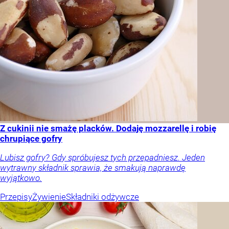
Z cukinii nie smażę placków. Dodaję mozzarellę i robię
chrupiące gofry
Lubisz gofry? Gdy spróbujesz tych przepadniesz. Jeden
wytrawny składnik sprawia, że smakują naprawdę
wyjątkowo.
Przepisy
Żywienie
Składniki odżywcze