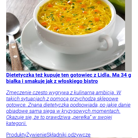
Dietetyczka też kupuje ten gotowiec z Lidla. Ma 34 g
białka i smakuje jak z włoskiego bistro
Zmęczenie często wygrywa z kulinarną ambicją. W
takich sytuacjach z pomocą przychodzą sklepowe
gotowce. Znana dietetyczka podpowiada, po jakie danie
obiadowe sama sięga w kryzysowych momentach.
Okazuje się, że to prawdziwa „perełka” w swojej
kategorii.
Produkty
Żywienie
Składniki odżywcze