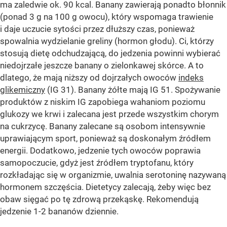
ma zaledwie ok. 90 kcal. Banany zawierają ponadto błonnik
(ponad 3 g na 100 g owocu), który wspomaga trawienie
i daje uczucie sytości przez dłuższy czas, ponieważ
spowalnia wydzielanie greliny (hormon głodu). Ci, którzy
stosują dietę odchudzającą, do jedzenia powinni wybierać
niedojrzałe jeszcze banany o zielonkawej skórce. A to
dlatego, że mają niższy od dojrzałych owoców
indeks
glikemiczny
(IG 31). Banany żółte mają IG 51. Spożywanie
produktów z niskim IG zapobiega wahaniom poziomu
glukozy we krwi i zalecana jest przede wszystkim chorym
na cukrzycę. Banany zalecane są osobom intensywnie
uprawiającym sport, ponieważ są doskonałym źródłem
energii. Dodatkowo, jedzenie tych owoców poprawia
samopoczucie, gdyż jest źródłem tryptofanu, który
rozkładając się w organizmie, uwalnia serotoninę nazywaną
hormonem szczęścia. Dietetycy zalecają, żeby więc bez
obaw sięgać po tę zdrową przekąskę. Rekomendują
jedzenie 1-2 bananów dziennie.