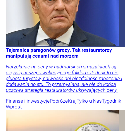
Tajemnica paragonów grozy. Tak restauratorzy
manipulują cenami nad morzem
Narzekanie na ceny w nadmorskich smażalniach są
częścią naszego wakacyjnego folkloru. Jednak to nie
głupota turystów, naiwność ani niezdolność mnożenia i
dodawania do stu. To przemyślana, ale nie do końca
uczciwa strategia restauratorów ukrywających ceny.
Finanse i inwestycje
Podróże
Kraj
Tylko u Nas
Tygodnik
Wprost