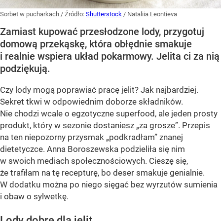
Sorbet w pucharkach
/ Źródło:
Shutterstock
/
Nataliia Leontieva
Zamiast kupować przesłodzone lody, przygotuj
domową przekąskę, która obłędnie smakuje
i realnie wspiera układ pokarmowy. Jelita ci za nią
podziękują.
Czy lody mogą poprawiać pracę jelit? Jak najbardziej.
Sekret tkwi w odpowiednim doborze składników.
Nie chodzi wcale o egzotyczne superfood, ale jeden prosty
produkt, który w sezonie dostaniesz „za grosze”. Przepis
na ten niepozorny przysmak „podkradłam” znanej
dietetyczce. Anna Boroszewska podzieliła się nim
w swoich mediach społecznościowych. Cieszę się,
że trafiłam na tę recepturę, bo deser smakuje genialnie.
W dodatku można po niego sięgać bez wyrzutów sumienia
i obaw o sylwetkę.
Lody dobre dla jelit