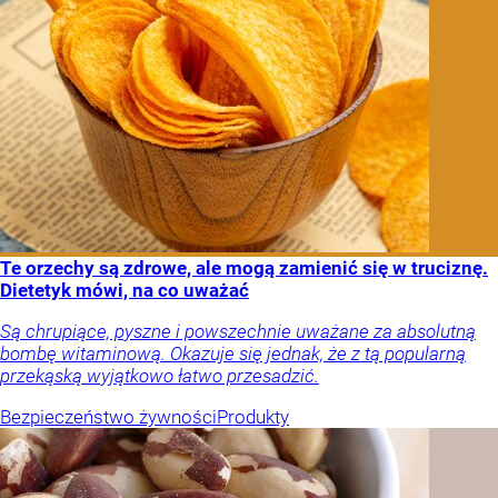
Te orzechy są zdrowe, ale mogą zamienić się w truciznę.
Dietetyk mówi, na co uważać
Są chrupiące, pyszne i powszechnie uważane za absolutną
bombę witaminową. Okazuje się jednak, że z tą popularną
przekąską wyjątkowo łatwo przesadzić.
Bezpieczeństwo żywności
Produkty