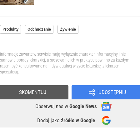
Produkty
Odchudzanie
Żywienie
Informacje zawarte w serwisie mają wyłącznie charakter informacyjny i nie
stanowią porady lekarskiej, a stosowanie ich w praktyce powinno za każdym
razem być konsultowane na indywidualnej wizycie lekarskiej z lekarzem
specjalistą.
SKOMENTUJ
UDOSTĘPNIJ
Obserwuj nas
w
Google News
Dodaj jako
źródło w Google