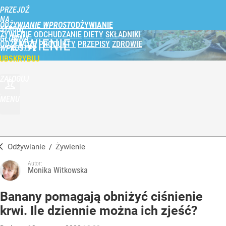
PRZEJDŹ
NA
ODŻYWIANIE WPROST
STRONĘ
ŻYWIENIE
ODCHUDZANIE
DIETY
SKŁADNIKI
GŁÓWNĄ
ŻYWIENIE
ODŻYWCZE
PRODUKTY
PRZEPISY
ZDROWIE
WPROST.PL
UBSKRYBUJ
ZALOGUJ
MENU
Odżywianie
/
Żywienie
Autor:
Monika Witkowska
Banany pomagają obniżyć ciśnienie
krwi. Ile dziennie można ich zjeść?