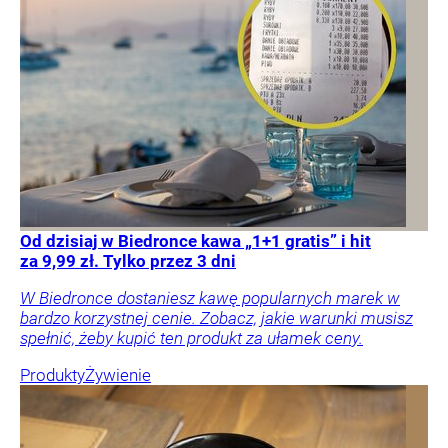
Od dzisiaj w Biedronce kawa „1+1 gratis” i hit
za 9,99 zł. Tylko przez 3 dni
W Biedronce dostaniesz kawę popularnych marek w
bardzo korzystnej cenie. Zobacz, jakie warunki musisz
spełnić, żeby kupić ten produkt za ułamek ceny.
Produkty
Żywienie