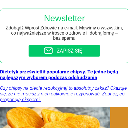
Newsletter
Zdobądź Wprost Zdrowie na e-mail. Mówimy o wszystkim,
co najważniejsze w trosce o zdrowie i dobrą formę –
bez spamu.
ZAPISZ SIĘ
Dietetyk prześwietlił popularne chipsy. Te jedne będą
najlepszym wyborem podczas odchudzania
Czy chipsy na diecie redukcyjnej to absolutny zakaz? Okazuje
się, że nie musisz z nich całkowicie rezygnować. Zobacz, co
proponują eksperci.