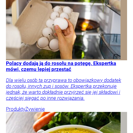
Polacy dodają ją do rosołu na potęgę. Ekspertka
mówi, czemu lepiej przestać
Dla wielu osób ta przyprawa to obowiązkowy dodatek
do rosołu, innych zup i sosów. Ekspertka przekonuje
jednak, że warto dokładnie przyjrzeć się jej składowi i
częściej sięgać po inne rozwiązania.
Produkty
Żywienie