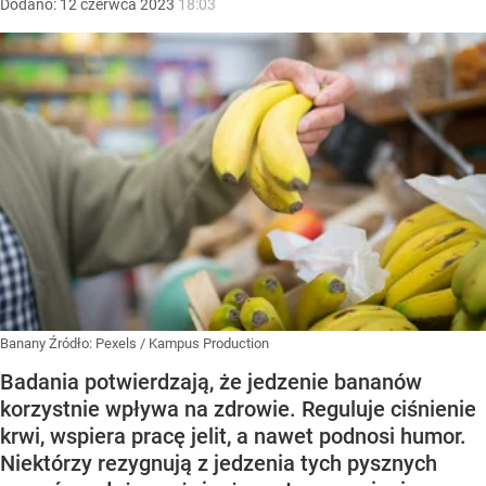
Dodano:
12
czerwca
2023
18:03
Banany
Źródło:
Pexels
/
Kampus Production
Badania potwierdzają, że jedzenie bananów
korzystnie wpływa na zdrowie. Reguluje ciśnienie
krwi, wspiera pracę jelit, a nawet podnosi humor.
Niektórzy rezygnują z jedzenia tych pysznych