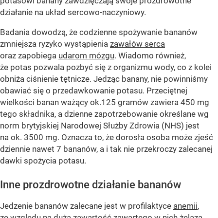
potasowi banany zawdzięczają swoje prozdrowotne
działanie na układ sercowo-naczyniowy.
Badania dowodzą, że codzienne spożywanie bananów
zmniejsza ryzyko wystąpienia
zawałów serca
oraz zapobiega
udarom mózgu
. Wiadomo również,
że potas pozwala pozbyć się z organizmu wody, co z kolei
obniża ciśnienie tętnicze. Jedząc banany, nie powinniśmy
obawiać się o przedawkowanie potasu. Przeciętnej
wielkości banan ważący ok.125 gramów zawiera 450 mg
tego składnika, a dzienne zapotrzebowanie określane wg
norm brytyjskiej Narodowej Służby Zdrowia (NHS) jest
na ok. 3500 mg. Oznacza to, że dorosła osoba może zjeść
dziennie nawet 7 bananów, a i tak nie przekroczy zalecanej
dawki spożycia potasu.
Inne prozdrowotne działanie bananów
Jedzenie bananów zalecane jest w profilaktyce
anemii
,
ze względu na dużą zawartość zawartego w nich żelaza.