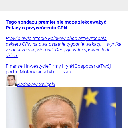
Tego sondażu premier nie może zlekceważyć.
Polacy o przywróceniu CPN
Prawie dwie trzecie Polaków chce przywrócenia
pakietu CPN na dwa ostatnie tygodnie wakacji – wynika
z sondażu dla „Wprost”. Decyzja w tej sprawie lada
dzień.
Finanse i inwestycje
Firmy i rynki
Gospodarka
Twój
portfel
Motoryzacja
Tylko u Nas
Radosław
Święcki