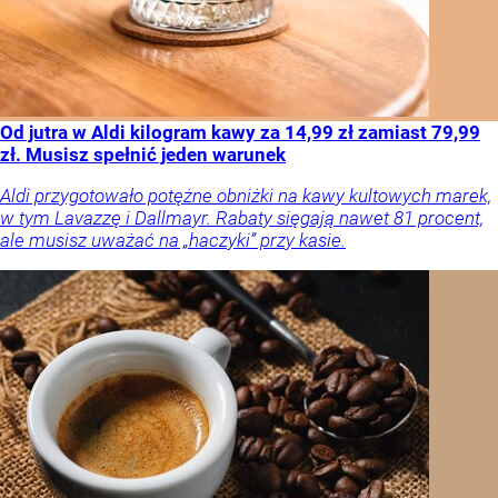
Od jutra w Aldi kilogram kawy za 14,99 zł zamiast 79,99
zł. Musisz spełnić jeden warunek
Aldi przygotowało potężne obniżki na kawy kultowych marek,
w tym Lavazzę i Dallmayr. Rabaty sięgają nawet 81 procent,
ale musisz uważać na „haczyki” przy kasie.