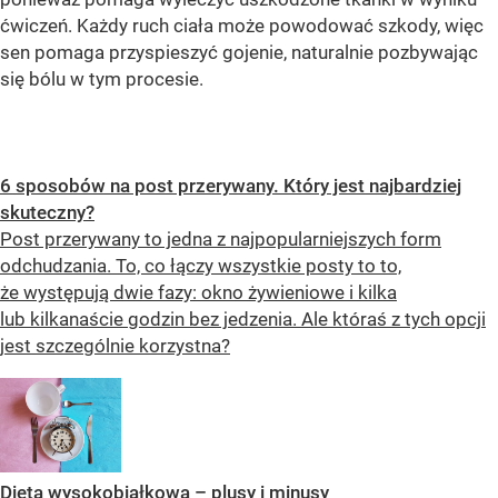
ćwiczeń. Każdy ruch ciała może powodować szkody, więc
sen pomaga przyspieszyć gojenie, naturalnie pozbywając
się bólu w tym procesie.
6 sposobów na post przerywany. Który jest najbardziej
skuteczny?
Post przerywany to jedna z najpopularniejszych form
odchudzania. To, co łączy wszystkie posty to to,
że występują dwie fazy: okno żywieniowe i kilka
lub kilkanaście godzin bez jedzenia. Ale któraś z tych opcji
jest szczególnie korzystna?
Dieta wysokobiałkowa – plusy i minusy