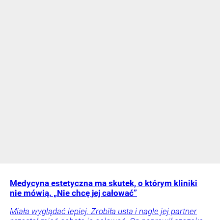
Medycyna estetyczna ma skutek, o którym kliniki
nie mówią. „Nie chcę jej całować”
Miała wyglądać lepiej. Zrobiła usta i nagle jej partner