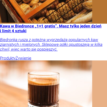
Kawa w Biedronce „1+1 gratis”. Masz tylko jeden dzień
i limit 4 sztuki
Biedronka rusza z potężną wyprzedażą popularnych kaw
ziarnistych i mielonych. Sklepowe półki opustoszeją w kilka
chwil, więc warto się pospieszyć.
Produkty
Żywienie