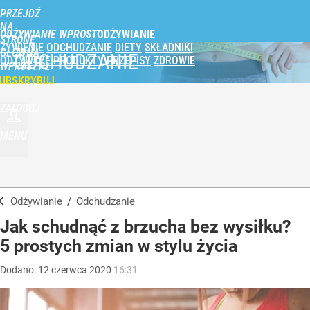
PRZEJDŹ
NA
ODŻYWIANIE WPROST
STRONĘ
ŻYWIENIE
ODCHUDZANIE
DIETY
SKŁADNIKI
GŁÓWNĄ
ODCHUDZANIE
ODŻYWCZE
PRODUKTY
PRZEPISY
ZDROWIE
WPROST.PL
UBSKRYBUJ
ZALOGUJ
MENU
Odżywianie
/
Odchudzanie
Jak schudnąć z brzucha bez wysiłku?
5 prostych zmian w stylu życia
Dodano:
12
czerwca
2020
16:31