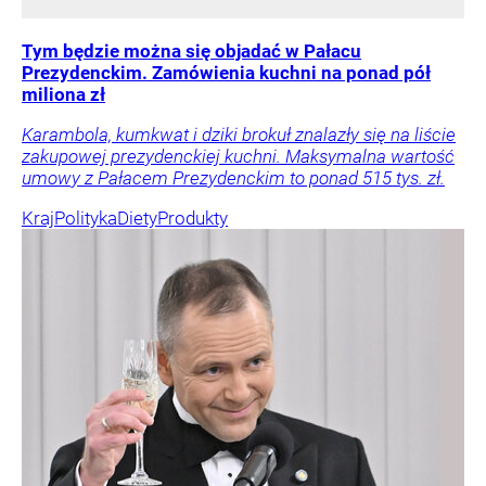
Tym będzie można się objadać w Pałacu
Prezydenckim. Zamówienia kuchni na ponad pół
miliona zł
Karambola, kumkwat i dziki brokuł znalazły się na liście
zakupowej prezydenckiej kuchni. Maksymalna wartość
umowy z Pałacem Prezydenckim to ponad 515 tys. zł.
Kraj
Polityka
Diety
Produkty