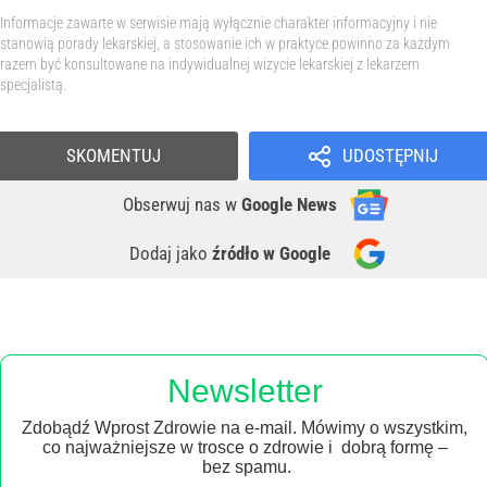
Informacje zawarte w serwisie mają wyłącznie charakter informacyjny i nie
stanowią porady lekarskiej, a stosowanie ich w praktyce powinno za każdym
razem być konsultowane na indywidualnej wizycie lekarskiej z lekarzem
specjalistą.
SKOMENTUJ
UDOSTĘPNIJ
Obserwuj nas
w
Google News
Dodaj jako
źródło w Google
Newsletter
Zdobądź Wprost Zdrowie na e-mail. Mówimy o wszystkim,
co najważniejsze w trosce o zdrowie i dobrą formę –
bez spamu.