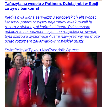
Tańczyła na weselu z Putinem. Dzisiaj robi w Rosji
za żywy bankomat
Kiedyś była ikoną serwilizmu europejskich elit wobec
Moskwy, potem rosyjscy najemnicy ewakuowali ją
razem z ulubionymi końmi z Libanu. Dziś narzeka
publicznie na codzienne życie na rosyjskiej prowincji.
Była szefowa dyplomacji Austrii najwyraźniej nie może
pojąć rozumem zakamarków rosyjskiej duszy.
Świat
Polityka
Tylko u Nas
Tygodnik Wprost