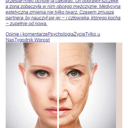
przestał mieć ochotę ją całować. On poprawił szczękę,
a żona zobaczyła w nim obcego mężczyznę. Medycyna
estetyczna zmienia nie tylko twarz. Czasem zmusza
partnera, by nauczył się jej – i człowieka, którego kocha
– zupełnie od nowa.
Opinie i komentarze
Psychologia
Życie
Tylko u
Nas
Tygodnik Wprost