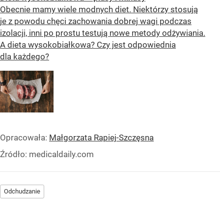
Obecnie mamy wiele modnych diet. Niektórzy stosują
je z powodu chęci zachowania dobrej wagi podczas
izolacji, inni po prostu testują nowe metody odżywiania.
A dieta wysokobiałkowa? Czy jest odpowiednia
dla każdego?
Opracowała:
Małgorzata Rapiej-Szczęsna
Źródło:
medicaldaily.com
Odchudzanie