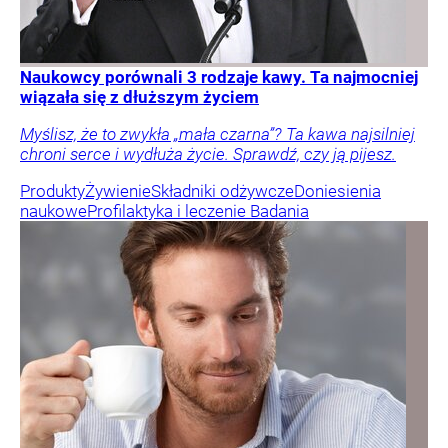
Naukowcy porównali 3 rodzaje kawy. Ta najmocniej
wiązała się z dłuższym życiem
Myślisz, że to zwykła „mała czarna”? Ta kawa najsilniej
chroni serce i wydłuża życie. Sprawdź, czy ją pijesz.
Produkty
Żywienie
Składniki odżywcze
Doniesienia
naukowe
Profilaktyka i leczenie
Badania