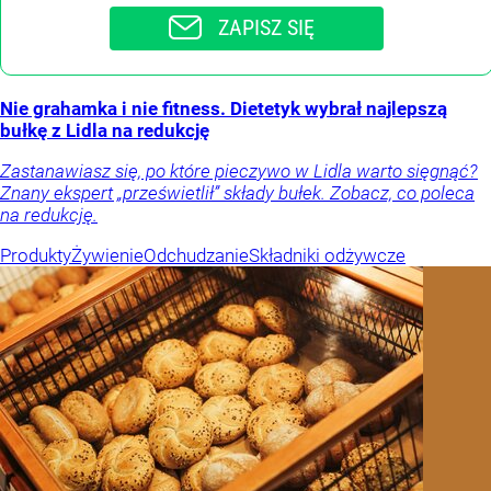
ZAPISZ SIĘ
Nie grahamka i nie fitness. Dietetyk wybrał najlepszą
bułkę z Lidla na redukcję
Zastanawiasz się, po które pieczywo w Lidla warto sięgnąć?
Znany ekspert „prześwietlił” składy bułek. Zobacz, co poleca
na redukcję.
Produkty
Żywienie
Odchudzanie
Składniki odżywcze