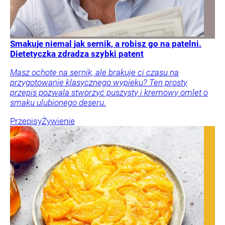
Smakuje niemal jak sernik, a robisz go na patelni.
Dietetyczka zdradza szybki patent
Masz ochotę na sernik, ale brakuje ci czasu na
przygotowanie klasycznego wypieku? Ten prosty
przepis pozwala stworzyć puszysty i kremowy omlet o
smaku ulubionego deseru.
Przepisy
Żywienie