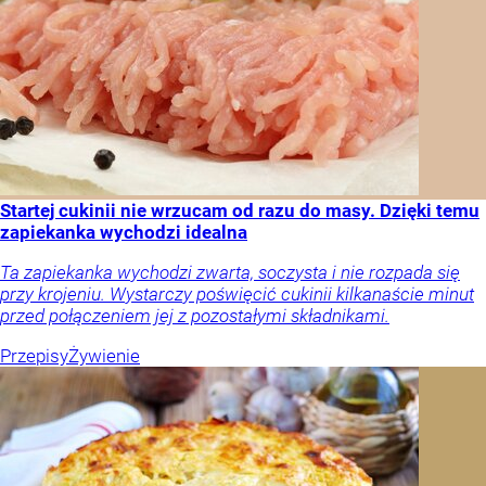
Startej cukinii nie wrzucam od razu do masy. Dzięki temu
zapiekanka wychodzi idealna
Ta zapiekanka wychodzi zwarta, soczysta i nie rozpada się
przy krojeniu. Wystarczy poświęcić cukinii kilkanaście minut
przed połączeniem jej z pozostałymi składnikami.
Przepisy
Żywienie