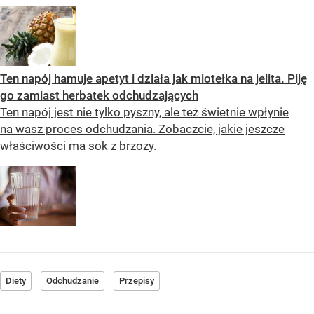
Ten napój hamuje apetyt i działa jak miotełka na jelita. Piję
go zamiast herbatek odchudzających
Ten napój jest nie tylko pyszny, ale też świetnie wpłynie
na wasz proces odchudzania. Zobaczcie, jakie jeszcze
właściwości ma sok z brzozy.
Diety
Odchudzanie
Przepisy