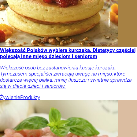
Większość Polaków wybiera kurczaka. Dietetycy częściej
polecają inne mięso dzieciom i seniorom
Większość osób bez zastanowienia kupuje kurczaka.
Tymczasem specjaliści zwracają uwagę na mięso, które
dostarcza więcej białka, mniej tłuszczu i świetnie sprawdza
się w diecie dzieci i seniorów.
Żywienie
Produkty