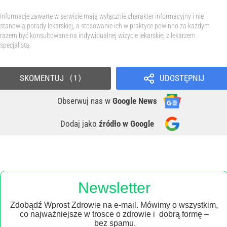
Informacje zawarte w serwisie mają wyłącznie charakter informacyjny i nie
stanowią porady lekarskiej, a stosowanie ich w praktyce powinno za każdym
razem być konsultowane na indywidualnej wizycie lekarskiej z lekarzem
specjalistą.
SKOMENTUJ
UDOSTĘPNIJ
1
Obserwuj nas
w
Google News
Dodaj jako
źródło w Google
Newsletter
Zdobądź Wprost Zdrowie na e-mail. Mówimy o wszystkim,
co najważniejsze w trosce o zdrowie i dobrą formę –
bez spamu.