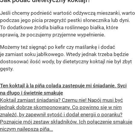
Jeśli chcemy podnieść wartość odżywczą mieszanki, warto
podczas jego picia przegryźć pestki słonecznika lub dyni.
To dodatkowe źródła białka roślinnego białka, które
sprawią, że poczujemy przyjemne wypełnienie.
Możemy też sięgnąć po kefir czy maślankę i dodać
je zamiast soku jabłkowego. Wtedy jednak trzeba będzie
dostosować ilość wody, by dietetyczny koktajl nie był zbyt
gęsty.
Ten koktajl à la piña colada zastępuje mi śniadanie. Syci
na długo i świetnie smakuje
Koktajl zamiast śniadania? Czemu nie! Napój musi być
jednak dobrze skomponowany. Co powinno się w nim
znaleźć, by zapewnił sytość i dodał energii o poranku?
Poznajcie mój zestaw składników. Ich połączenie smakuje
niczym najlepsza piña...