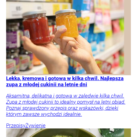
Lekka, kremowa i gotowa w kilka chwil. Najlepsza
zupa z młodej cukinii na letnie dni
Aksamitna, delikatna i gotowa w zaledwie kilka chwil.
Zupa z młodej cukinii to idealny pomysł na letni obiad.
Poznaj sprawdzony przepis oraz wskazówki, dzięki
którym zawsze wychodzi idealnie.
Przepisy
Żywienie