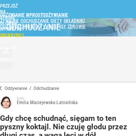
PRZEJDŹ
NA
ODŻYWIANIE WPROST
STRONĘ
ŻYWIENIE
ODCHUDZANIE
DIETY
SKŁADNIKI
GŁÓWNĄ
ODCHUDZANIE
ODŻYWCZE
PRODUKTY
PRZEPISY
ZDROWIE
WPROST.PL
UBSKRYBUJ
ZALOGUJ
MENU
Odżywianie
/
Odchudzanie
Autor:
Emilia Maciejewska-Latosińska
Gdy chcę schudnąć, sięgam to ten
pyszny koktajl. Nie czuję głodu przez
długi czas, a waga leci w dół