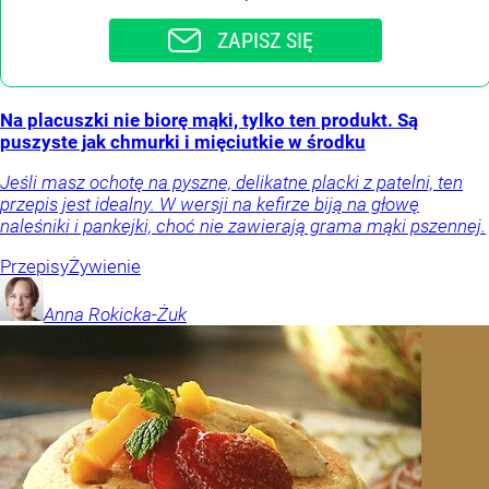
ZAPISZ SIĘ
Na placuszki nie biorę mąki, tylko ten produkt. Są
puszyste jak chmurki i mięciutkie w środku
Jeśli masz ochotę na pyszne, delikatne placki z patelni, ten
przepis jest idealny. W wersji na kefirze biją na głowę
naleśniki i pankejki, choć nie zawierają grama mąki pszennej.
Przepisy
Żywienie
Anna
Rokicka-Żuk