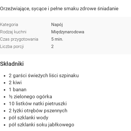
Orzeźwiające, sycące i pełne smaku zdrowe śniadanie
Kategoria
Napój
Rodzaj kuchni
Międzynarodowa
Czas przygotowania
5 min.
Liczba porcji
2
Składniki
2 garści świeżych liści szpinaku
2 kiwi
1 banan
½ zielonego ogórka
10 listków natki pietruszki
2 łyżki otrębów pszennych
pół szklanki wody
pół szklanki soku jabłkowego