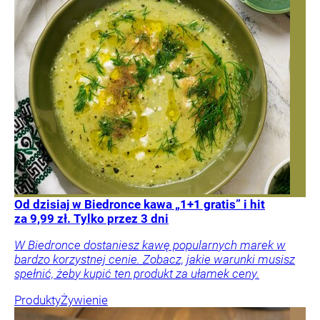
Od dzisiaj w Biedronce kawa „1+1 gratis” i hit
za 9,99 zł. Tylko przez 3 dni
W Biedronce dostaniesz kawę popularnych marek w
bardzo korzystnej cenie. Zobacz, jakie warunki musisz
spełnić, żeby kupić ten produkt za ułamek ceny.
Produkty
Żywienie