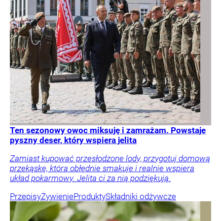
Ten sezonowy owoc miksuję i zamrażam. Powstaje
pyszny deser, który wspiera jelita
Zamiast kupować przesłodzone lody, przygotuj domową
przekąskę, która obłędnie smakuje i realnie wspiera
układ pokarmowy. Jelita ci za nią podziękują.
Przepisy
Żywienie
Produkty
Składniki odżywcze