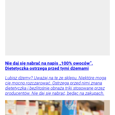
Nie daj się nabrać na napis „100% owoców”.
Dietetyczka ostrzega przed tymi dżemami
Lubisz dżemy? Uważaj na te ze sklepu. Niektóre mogą
cię mocno rozczarować. Ostrzega przed nimi znana
dietetyczka i bezlitośnie obnaża triki stosowane przez
producentów. Nie daj się nabrać, będąc na zakupach.