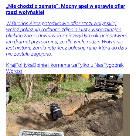
„Nie chodzi o zemstę”. Mocny apel w sprawie ofiar
rzezi wołyńskiej
W Buenos Aires potomkowie ofiar rzezi wołyńskiej
wciąż pokazują rodzinne zdjęcia i listy, wspominając
bliskich zamordowanych z niezwykłym okrucieństwem.
Ich dramat przypomina, że dla wielu rodzin Wołyń nie
jest historią zamkniętą, lecz bolesną raną, która do dziś
nie została zagojona.
Kraj
Polityka
Opinie i komentarze
Tylko u Nas
Tygodnik
Wprost