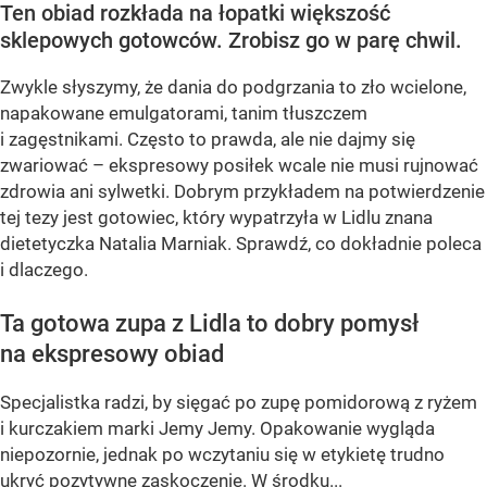
Ten obiad rozkłada na łopatki większość
sklepowych gotowców. Zrobisz go w parę chwil.
Zwykle słyszymy, że dania do podgrzania to zło wcielone,
napakowane emulgatorami, tanim tłuszczem
i zagęstnikami. Często to prawda, ale nie dajmy się
zwariować – ekspresowy posiłek wcale nie musi rujnować
zdrowia ani sylwetki. Dobrym przykładem na potwierdzenie
tej tezy jest gotowiec, który wypatrzyła w Lidlu znana
dietetyczka Natalia Marniak. Sprawdź, co dokładnie poleca
i dlaczego.
Ta gotowa zupa z Lidla to dobry pomysł
na ekspresowy obiad
Specjalistka radzi, by sięgać po zupę pomidorową z ryżem
i kurczakiem marki Jemy Jemy. Opakowanie wygląda
niepozornie, jednak po wczytaniu się w etykietę trudno
ukryć pozytywne zaskoczenie. W środku...