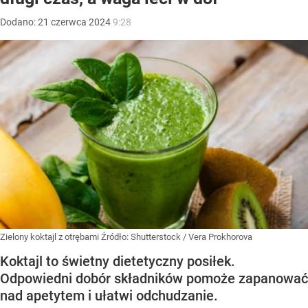
Dodano:
21
czerwca
2024
9:28
Zielony koktajl z otrębami
Źródło:
Shutterstock
/
Vera Prokhorova
Koktajl to świetny dietetyczny posiłek.
Odpowiedni dobór składników pomoże zapanować
nad apetytem i ułatwi odchudzanie.