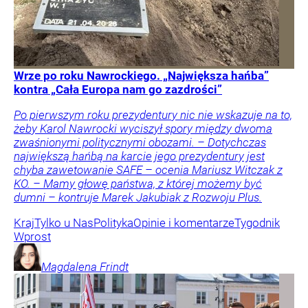
Wrze po roku Nawrockiego. „Największa hańba”
kontra „Cała Europa nam go zazdrości”
Po pierwszym roku prezydentury nic nie wskazuje na to,
żeby Karol Nawrocki wyciszył spory między dwoma
zwaśnionymi politycznymi obozami. – Dotychczas
największą hańbą na karcie jego prezydentury jest
chyba zawetowanie SAFE – ocenia Mariusz Witczak z
KO. – Mamy głowę państwa, z której możemy być
dumni – kontruje Marek Jakubiak z Rozwoju Plus.
Kraj
Tylko u Nas
Polityka
Opinie i komentarze
Tygodnik
Wprost
Magdalena
Frindt