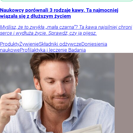
Naukowcy porównali 3 rodzaje kawy. Ta najmocniej
wiązała się z dłuższym życiem
Myślisz, że to zwykła „mała czarna”? Ta kawa najsilniej chroni
serce i wydłuża życie. Sprawdź, czy ją pijesz.
Produkty
Żywienie
Składniki odżywcze
Doniesienia
naukowe
Profilaktyka i leczenie
Badania