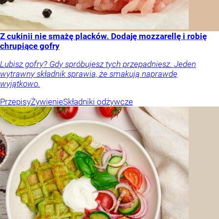
Z cukinii nie smażę placków. Dodaję mozzarellę i robię
chrupiące gofry
Lubisz gofry? Gdy spróbujesz tych przepadniesz. Jeden
wytrawny składnik sprawia, że smakują naprawdę
wyjątkowo.
Przepisy
Żywienie
Składniki odżywcze