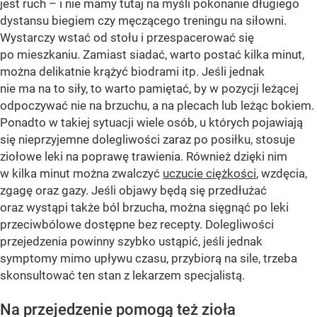
jest ruch – i nie mamy tutaj na myśli pokonanie długiego
dystansu biegiem czy męczącego treningu na siłowni.
Wystarczy wstać od stołu i przespacerować się
po mieszkaniu. Zamiast siadać, warto postać kilka minut,
można delikatnie krążyć biodrami itp. Jeśli jednak
nie ma na to siły, to warto pamiętać, by w pozycji leżącej
odpoczywać nie na brzuchu, a na plecach lub leżąc bokiem.
Ponadto w takiej sytuacji wiele osób, u których pojawiają
się nieprzyjemne dolegliwości zaraz po posiłku, stosuje
ziołowe leki na poprawę trawienia. Również dzięki nim
w kilka minut można zwalczyć
uczucie ciężkości
, wzdęcia,
zgagę oraz gazy. Jeśli objawy będą się przedłużać
oraz wystąpi także ból brzucha, można sięgnąć po leki
przeciwbólowe dostępne bez recepty. Dolegliwości
przejedzenia powinny szybko ustąpić, jeśli jednak
symptomy mimo upływu czasu, przybiorą na sile, trzeba
skonsultować ten stan z lekarzem specjalistą.
Na przejedzenie pomogą też zioła