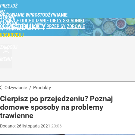
PRZEJDŹ
NA
ODŻYWIANIE WPROST
STRONĘ
ŻYWIENIE
ODCHUDZANIE
DIETY
SKŁADNIKI
GŁÓWNĄ
PRODUKTY
ODŻYWCZE
PRODUKTY
PRZEPISY
ZDROWIE
WPROST.PL
UBSKRYBUJ
ZALOGUJ
MENU
Odżywianie
/
Produkty
Cierpisz po przejedzeniu? Poznaj
domowe sposoby na problemy
trawienne
Dodano:
26
listopada
2021
20:06