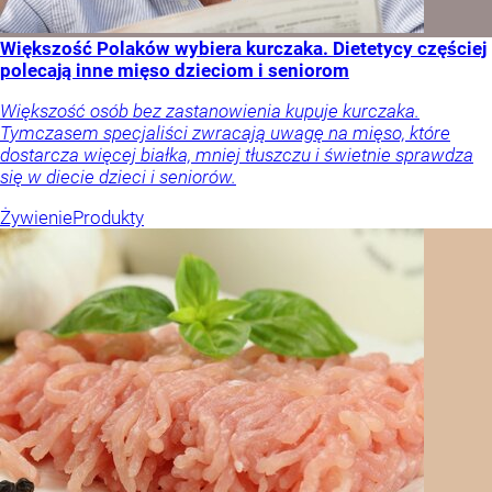
Większość Polaków wybiera kurczaka. Dietetycy częściej
polecają inne mięso dzieciom i seniorom
Większość osób bez zastanowienia kupuje kurczaka.
Tymczasem specjaliści zwracają uwagę na mięso, które
dostarcza więcej białka, mniej tłuszczu i świetnie sprawdza
się w diecie dzieci i seniorów.
Żywienie
Produkty