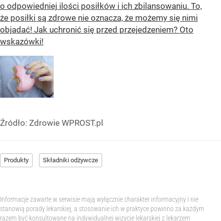
o odpowiedniej ilości posiłków i ich zbilansowaniu. To,
że posiłki są zdrowe nie oznacza, że możemy się nimi
objadać! Jak uchronić się przed przejedzeniem? Oto
wskazówki!
Źródło:
Zdrowie WPROST.pl
Produkty
Składniki odżywcze
Informacje zawarte w serwisie mają wyłącznie charakter informacyjny i nie
stanowią porady lekarskiej, a stosowanie ich w praktyce powinno za każdym
razem być konsultowane na indywidualnej wizycie lekarskiej z lekarzem