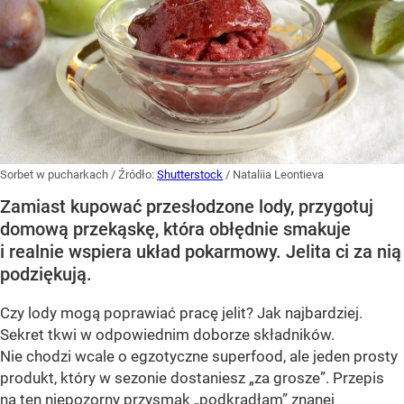
Sorbet w pucharkach
/ Źródło:
Shutterstock
/
Nataliia Leontieva
Zamiast kupować przesłodzone lody, przygotuj
domową przekąskę, która obłędnie smakuje
i realnie wspiera układ pokarmowy. Jelita ci za nią
podziękują.
Czy lody mogą poprawiać pracę jelit? Jak najbardziej.
Sekret tkwi w odpowiednim doborze składników.
Nie chodzi wcale o egzotyczne superfood, ale jeden prosty
produkt, który w sezonie dostaniesz „za grosze”. Przepis
na ten niepozorny przysmak „podkradłam” znanej