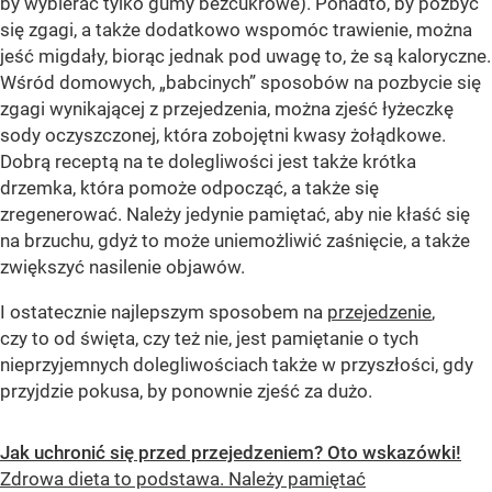
by wybierać tylko gumy bezcukrowe). Ponadto, by pozbyć
się zgagi, a także dodatkowo wspomóc trawienie, można
jeść migdały, biorąc jednak pod uwagę to, że są kaloryczne.
Wśród domowych, „babcinych” sposobów na pozbycie się
zgagi wynikającej z przejedzenia, można zjeść łyżeczkę
sody oczyszczonej, która zobojętni kwasy żołądkowe.
Dobrą receptą na te dolegliwości jest także krótka
drzemka, która pomoże odpocząć, a także się
zregenerować. Należy jedynie pamiętać, aby nie kłaść się
na brzuchu, gdyż to może uniemożliwić zaśnięcie, a także
zwiększyć nasilenie objawów.
I ostatecznie najlepszym sposobem na
przejedzenie
,
czy to od święta, czy też nie, jest pamiętanie o tych
nieprzyjemnych dolegliwościach także w przyszłości, gdy
przyjdzie pokusa, by ponownie zjeść za dużo.
Jak uchronić się przed przejedzeniem? Oto wskazówki!
Zdrowa dieta to podstawa. Należy pamiętać