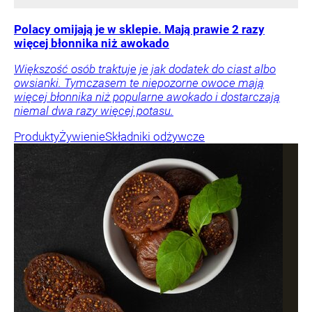
Polacy omijają je w sklepie. Mają prawie 2 razy
więcej błonnika niż awokado
Większość osób traktuje je jak dodatek do ciast albo
owsianki. Tymczasem te niepozorne owoce mają
więcej błonnika niż popularne awokado i dostarczają
niemal dwa razy więcej potasu.
Produkty
Żywienie
Składniki odżywcze