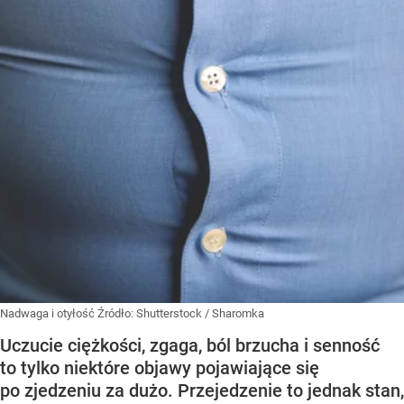
Nadwaga i otyłość
Źródło:
Shutterstock
/
Sharomka
Uczucie ciężkości, zgaga, ból brzucha i senność
to tylko niektóre objawy pojawiające się
po zjedzeniu za dużo. Przejedzenie to jednak stan,