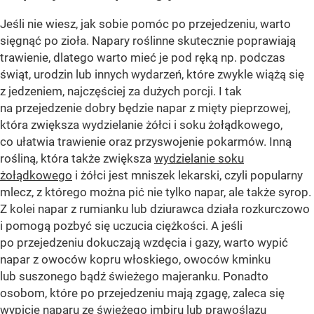
Jeśli nie wiesz, jak sobie pomóc po przejedzeniu, warto
sięgnąć po zioła. Napary roślinne skutecznie poprawiają
trawienie, dlatego warto mieć je pod ręką np. podczas
świąt, urodzin lub innych wydarzeń, które zwykle wiążą się
z jedzeniem, najczęściej za dużych porcji. I tak
na przejedzenie dobry będzie napar z mięty pieprzowej,
która zwiększa wydzielanie żółci i soku żołądkowego,
co ułatwia trawienie oraz przyswojenie pokarmów. Inną
rośliną, która także zwiększa
wydzielanie soku
żołądkowego
i żółci jest mniszek lekarski, czyli popularny
mlecz, z którego można pić nie tylko napar, ale także syrop.
Z kolei napar z rumianku lub dziurawca działa rozkurczowo
i pomogą pozbyć się uczucia ciężkości. A jeśli
po przejedzeniu dokuczają wzdęcia i gazy, warto wypić
napar z owoców kopru włoskiego, owoców kminku
lub suszonego bądź świeżego majeranku. Ponadto
osobom, które po przejedzeniu mają zgagę, zaleca się
wypicie naparu ze świeżego imbiru lub prawoślazu