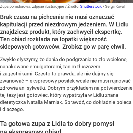
Zupa pomidorowa, zdjęcie ilustracyjne
/ Źródło:
Shutterstock
/
Sergii Koval
Brak czasu na pichcenie nie musi oznaczać
kapitulacji przed niezdrowym jedzeniem. W Lidlu
znajdziesz produkt, który zachwycił ekspertkę.
Ten obiad rozkłada na łopatki większość
sklepowych gotowców. Zrobisz go w parę chwil.
Zwykle słyszymy, że dania do podgrzania to zło wcielone,
napakowane emulgatorami, tanim tłuszczem
i zagęstnikami. Często to prawda, ale nie dajmy się
zwariować – ekspresowy posiłek wcale nie musi rujnować
zdrowia ani sylwetki. Dobrym przykładem na potwierdzenie
tej tezy jest gotowiec, który wypatrzyła w Lidlu znana
dietetyczka Natalia Marniak. Sprawdź, co dokładnie poleca
i dlaczego.
Ta gotowa zupa z Lidla to dobry pomysł
na ekspresowy obiad