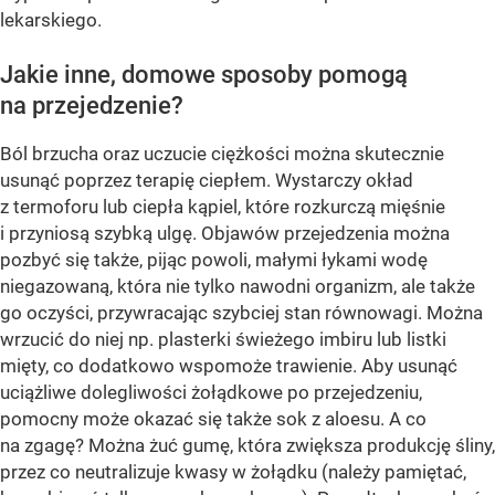
lekarskiego.
Jakie inne, domowe sposoby pomogą
na przejedzenie?
Ból brzucha oraz uczucie ciężkości można skutecznie
usunąć poprzez terapię ciepłem. Wystarczy okład
z termoforu lub ciepła kąpiel, które rozkurczą mięśnie
i przyniosą szybką ulgę. Objawów przejedzenia można
pozbyć się także, pijąc powoli, małymi łykami wodę
niegazowaną, która nie tylko nawodni organizm, ale także
go oczyści, przywracając szybciej stan równowagi. Można
wrzucić do niej np. plasterki świeżego imbiru lub listki
mięty, co dodatkowo wspomoże trawienie. Aby usunąć
uciążliwe dolegliwości żołądkowe po przejedzeniu,
pomocny może okazać się także sok z aloesu. A co
na zgagę? Można żuć gumę, która zwiększa produkcję śliny,
przez co neutralizuje kwasy w żołądku (należy pamiętać,