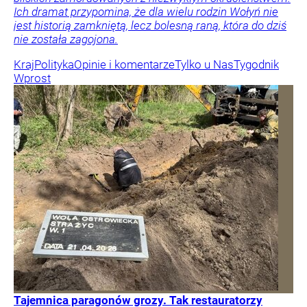
Ich dramat przypomina, że dla wielu rodzin Wołyń nie
jest historią zamkniętą, lecz bolesną raną, która do dziś
nie została zagojona.
Kraj
Polityka
Opinie i komentarze
Tylko u Nas
Tygodnik
Wprost
Tajemnica paragonów grozy. Tak restauratorzy