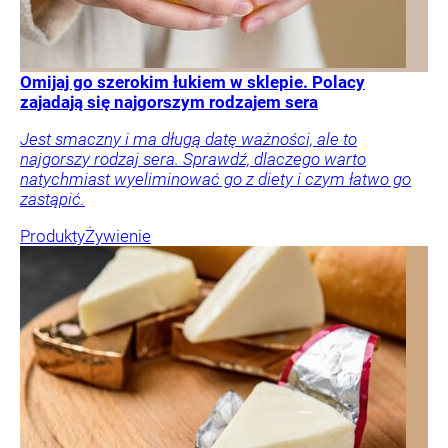
Omijaj go szerokim łukiem w sklepie. Polacy
zajadają się najgorszym rodzajem sera
Jest smaczny i ma długą datę ważności, ale to
najgorszy rodzaj sera. Sprawdź, dlaczego warto
natychmiast wyeliminować go z diety i czym łatwo go
zastąpić.
Produkty
Żywienie