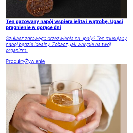
Ten gazowany napój wspiera jelita i wątrobę. Ugasi
pragnienie w gorące dni
Szukasz zdrowego orzeźwienia na upały? Ten musujący
napój będzie idealny. Zobacz, jak wpłynie na twój
organizm.
Produkty
Żywienie