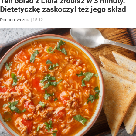
Ten obiad z Lidla zrobisz w 3 minuty.
Dietetyczkę zaskoczył też jego skład
Dodano:
wczoraj
15:12