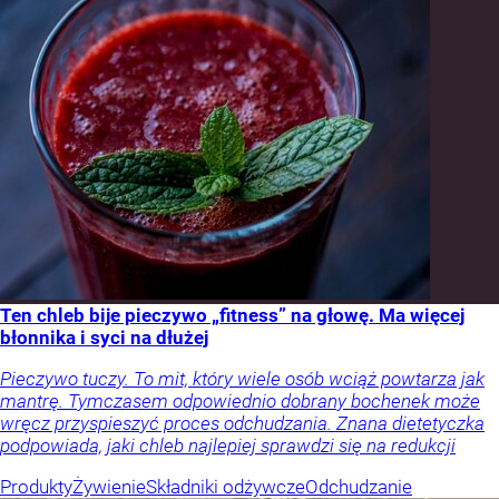
Ten chleb bije pieczywo „fitness” na głowę. Ma więcej
błonnika i syci na dłużej
Pieczywo tuczy. To mit, który wiele osób wciąż powtarza jak
mantrę. Tymczasem odpowiednio dobrany bochenek może
wręcz przyspieszyć proces odchudzania. Znana dietetyczka
podpowiada, jaki chleb najlepiej sprawdzi się na redukcji
Produkty
Żywienie
Składniki odżywcze
Odchudzanie