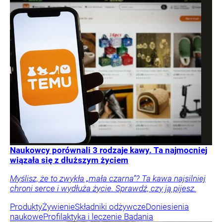
Naukowcy porównali 3 rodzaje kawy. Ta najmocniej
wiązała się z dłuższym życiem
Myślisz, że to zwykła „mała czarna”? Ta kawa najsilniej
chroni serce i wydłuża życie. Sprawdź, czy ją pijesz.
Produkty
Żywienie
Składniki odżywcze
Doniesienia
naukowe
Profilaktyka i leczenie
Badania