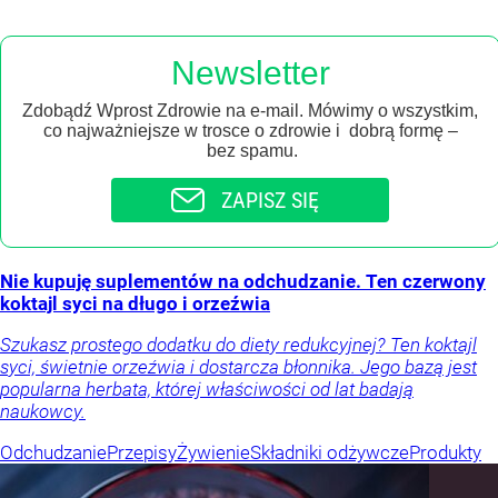
Newsletter
Zdobądź Wprost Zdrowie na e-mail. Mówimy o wszystkim,
co najważniejsze w trosce o zdrowie i dobrą formę –
bez spamu.
ZAPISZ SIĘ
Nie kupuję suplementów na odchudzanie. Ten czerwony
koktajl syci na długo i orzeźwia
Szukasz prostego dodatku do diety redukcyjnej? Ten koktajl
syci, świetnie orzeźwia i dostarcza błonnika. Jego bazą jest
popularna herbata, której właściwości od lat badają
naukowcy.
Odchudzanie
Przepisy
Żywienie
Składniki odżywcze
Produkty