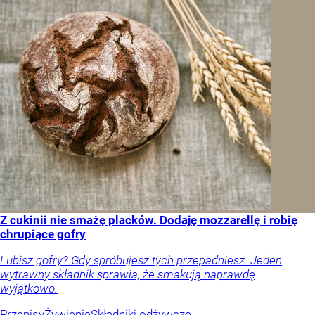
Z cukinii nie smażę placków. Dodaję mozzarellę i robię
chrupiące gofry
Lubisz gofry? Gdy spróbujesz tych przepadniesz. Jeden
wytrawny składnik sprawia, że smakują naprawdę
wyjątkowo.
Przepisy
Żywienie
Składniki odżywcze