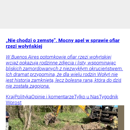
„Nie chodzi o zemstę”. Mocny apel w sprawie ofiar
rzezi wołyńskiej
W Buenos Aires potomkowie ofiar rzezi wołyńskiej
wciąż pokazują rodzinne zdjęcia i listy, wspominając
bliskich zamordowanych z niezwykłym okrucieństwem.
Ich dramat przypomina, że dla wielu rodzin Wołyń nie
jest historią zamkniętą, lecz bolesną raną, która do dziś
nie została zagojona.
Kraj
Polityka
Opinie i komentarze
Tylko u Nas
Tygodnik
Wprost