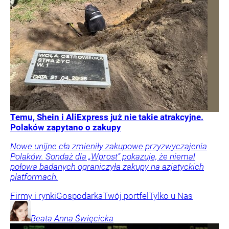
Temu, Shein i AliExpress już nie takie atrakcyjne.
Polaków zapytano o zakupy
Nowe unijne cła zmieniły zakupowe przyzwyczajenia
Polaków. Sondaż dla „Wprost” pokazuje, że niemal
połowa badanych ograniczyła zakupy na azjatyckich
platformach.
Firmy i rynki
Gospodarka
Twój portfel
Tylko u Nas
Beata Anna
Święcicka