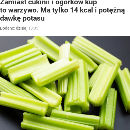
Zamiast cukinii i ogórków kup
to warzywo. Ma tylko 14 kcal i potężną
dawkę potasu
Dodano:
dzisiaj
18:05