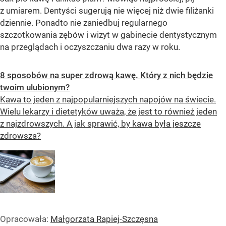
z umiarem. Dentyści sugerują nie więcej niż dwie filiżanki
dziennie. Ponadto nie zaniedbuj regularnego
szczotkowania zębów i wizyt w gabinecie dentystycznym
na przeglądach i oczyszczaniu dwa razy w roku.
8 sposobów na super zdrową kawę. Który z nich będzie
twoim ulubionym?
Kawa to jeden z najpopularniejszych napojów na świecie.
Wielu lekarzy i dietetyków uważa, że ​​jest to również jeden
z najzdrowszych. A jak sprawić, by kawa była jeszcze
zdrowsza?
Opracowała:
Małgorzata Rapiej-Szczęsna