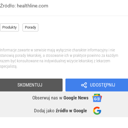
Źródło:
healthline.com
Produkty
Porady
Informacje zawarte w serwisie mają wyłącznie charakter informacyjny i nie
stanowią porady lekarskiej, a stosowanie ich w praktyce powinno za każdym
razem być konsultowane na indywidualnej wizycie lekarskiej z lekarzem
specjalistą.
SKOMENTUJ
UDOSTĘPNIJ
Obserwuj nas
w
Google News
Dodaj jako
źródło w Google