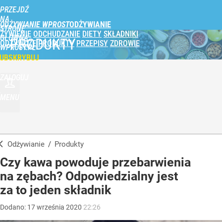
PRZEJDŹ
NA
ODŻYWIANIE WPROST
STRONĘ
ŻYWIENIE
ODCHUDZANIE
DIETY
SKŁADNIKI
GŁÓWNĄ
PRODUKTY
ODŻYWCZE
PRODUKTY
PRZEPISY
ZDROWIE
WPROST.PL
UBSKRYBUJ
ZALOGUJ
MENU
Odżywianie
/
Produkty
Czy kawa powoduje przebarwienia
na zębach? Odpowiedzialny jest
za to jeden składnik
Dodano:
17
września
2020
22:26