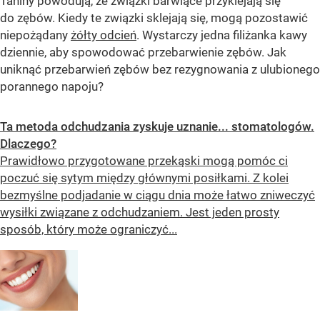
Taniny powodują, że związki barwiące przyklejają się
do zębów. Kiedy te związki sklejają się, mogą pozostawić
niepożądany
żółty odcień
. Wystarczy jedna filiżanka kawy
dziennie, aby spowodować przebarwienie zębów. Jak
uniknąć przebarwień zębów bez rezygnowania z ulubionego
porannego napoju?
Ta metoda odchudzania zyskuje uznanie... stomatologów.
Dlaczego?
Prawidłowo przygotowane przekąski mogą pomóc ci
poczuć się sytym między głównymi posiłkami. Z kolei
bezmyślne podjadanie w ciągu dnia może łatwo zniweczyć
wysiłki związane z odchudzaniem. Jest jeden prosty
sposób, który może ograniczyć...