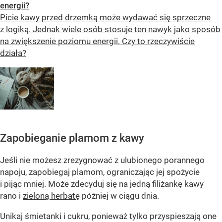
energii?
Picie kawy przed drzemką może wydawać się sprzeczne
z logiką. Jednak wiele osób stosuje ten nawyk jako sposób
na zwiększenie poziomu energii. Czy to rzeczywiście
działa?
Zapobieganie plamom z kawy
Jeśli nie możesz zrezygnować z ulubionego porannego
napoju, zapobiegaj plamom, ograniczając jej spożycie
i pijąc mniej. Może zdecyduj się na jedną filiżankę kawy
rano i
zieloną herbatę
później w ciągu dnia.
Unikaj śmietanki i cukru, ponieważ tylko przyspieszają one