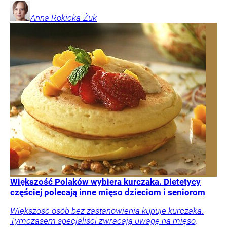
Anna
Rokicka-Żuk
Większość Polaków wybiera kurczaka. Dietetycy
częściej polecają inne mięso dzieciom i seniorom
Większość osób bez zastanowienia kupuje kurczaka.
Tymczasem specjaliści zwracają uwagę na mięso,