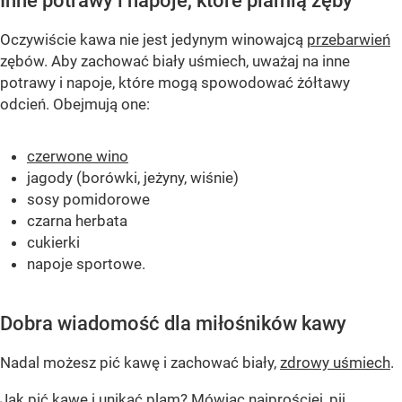
Inne potrawy i napoje, które plamią zęby
Oczywiście kawa nie jest jedynym winowajcą
przebarwień
zębów. Aby zachować biały uśmiech, uważaj na inne
potrawy i napoje, które mogą spowodować żółtawy
odcień. Obejmują one:
czerwone wino
jagody (borówki, jeżyny, wiśnie)
sosy pomidorowe
czarna herbata
cukierki
napoje sportowe.
Dobra wiadomość dla miłośników kawy
Nadal możesz pić kawę i zachować biały,
zdrowy uśmiech
.
Jak pić kawę i unikać plam? Mówiąc najprościej, pij