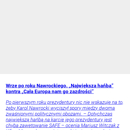
Wrze po roku Nawrockiego. „Największa hańba”
kontra „Cała Europa nam go zazdrości”
Po pierwszym roku prezydentury nic nie wskazuje na to,
żeby Karol Nawrocki wyciszył spory między dwoma
zwaśnionymi politycznymi obozami. – Dotychczas
największą hańbą na karcie jego prezydentury jest
chyba zawetowanie SAFE – ocenia Mariusz Witczak z