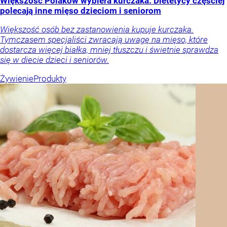
Większość Polaków wybiera kurczaka. Dietetycy częściej
polecają inne mięso dzieciom i seniorom
Większość osób bez zastanowienia kupuje kurczaka.
Tymczasem specjaliści zwracają uwagę na mięso, które
dostarcza więcej białka, mniej tłuszczu i świetnie sprawdza
się w diecie dzieci i seniorów.
Żywienie
Produkty