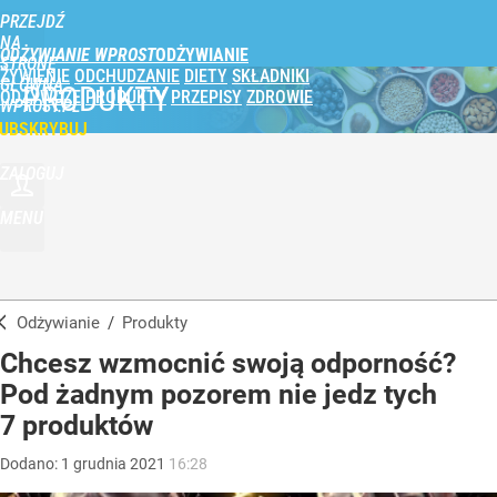
PRZEJDŹ
NA
ODŻYWIANIE WPROST
STRONĘ
ŻYWIENIE
ODCHUDZANIE
DIETY
SKŁADNIKI
GŁÓWNĄ
PRODUKTY
ODŻYWCZE
PRODUKTY
PRZEPISY
ZDROWIE
WPROST.PL
UBSKRYBUJ
ZALOGUJ
MENU
Odżywianie
/
Produkty
Chcesz wzmocnić swoją odporność?
Pod żadnym pozorem nie jedz tych
7 produktów
Dodano:
1
grudnia
2021
16:28