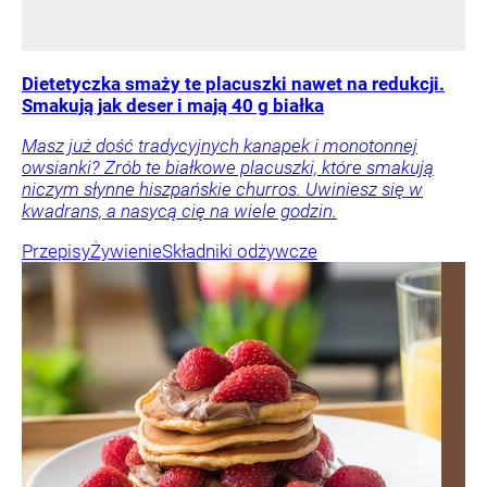
Dietetyczka smaży te placuszki nawet na redukcji.
Smakują jak deser i mają 40 g białka
Masz już dość tradycyjnych kanapek i monotonnej
owsianki? Zrób te białkowe placuszki, które smakują
niczym słynne hiszpańskie churros. Uwiniesz się w
kwadrans, a nasycą cię na wiele godzin.
Przepisy
Żywienie
Składniki odżywcze