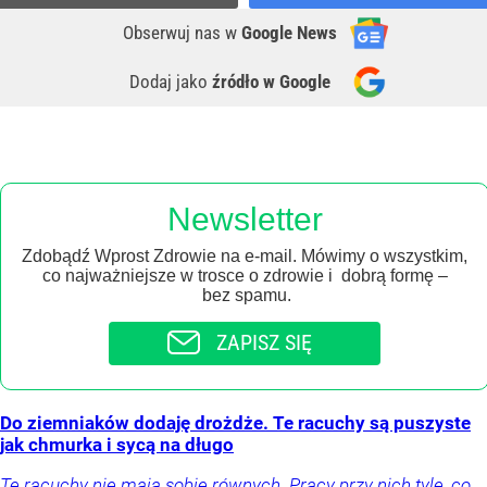
Obserwuj nas
w
Google News
Dodaj jako
źródło w Google
Newsletter
Zdobądź Wprost Zdrowie na e-mail. Mówimy o wszystkim,
co najważniejsze w trosce o zdrowie i dobrą formę –
bez spamu.
ZAPISZ SIĘ
Do ziemniaków dodaję drożdże. Te racuchy są puszyste
jak chmurka i sycą na długo
Te racuchy nie mają sobie równych. Pracy przy nich tyle, co