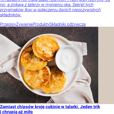
nic, a znikają z talerzy w mgnieniu oka. Sekret tych
przysmaków tkwi w połączeniu dwóch nieoczywistych
składników.
Przepisy
Żywienie
Produkty
Składniki odżywcze
Zamiast chipsów kroję cukinię w talarki. Jeden trik
i chrupią aż miło