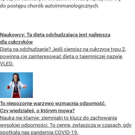
do postępu chorób autoimmunologicznych.
Naukowcy: Ta dieta odchudzająca jest najlepsza
dla cukrzyków
Dieta na odchudzanie? Jeśli cierpisz na cukrzycę typu 2,
powinna cię zainteresować dieta o tajemniczej nazwie
VLED.
To niepozorne warzywo wzmacnia odporność.
Czy wiedziałeś, o którym mowa?
Nauka nie kłamie: ziemniaki to klucz do zachowania
wysokiej odporności. To cenne, zwłaszcza w czasach, gdy
spotkała nas pandemia COVID-19.