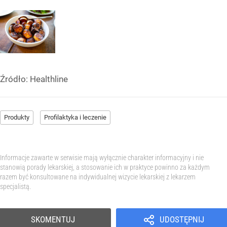
Źródło:
Healthline
Produkty
Profilaktyka i leczenie
Informacje zawarte w serwisie mają wyłącznie charakter informacyjny i nie
stanowią porady lekarskiej, a stosowanie ich w praktyce powinno za każdym
razem być konsultowane na indywidualnej wizycie lekarskiej z lekarzem
specjalistą.
SKOMENTUJ
UDOSTĘPNIJ