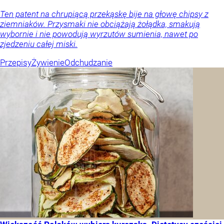
Ten patent na chrupiącą przekąskę bije na głowę chipsy z
ziemniaków. Przysmaki nie obciążają żołądka, smakują
wybornie i nie powodują wyrzutów sumienia, nawet po
zjedzeniu całej miski.
Przepisy
Żywienie
Odchudzanie