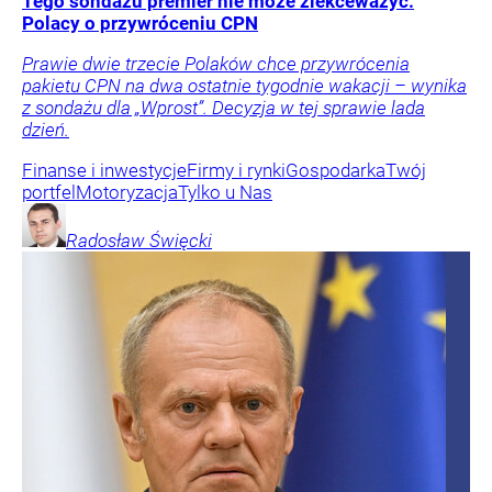
Tego sondażu premier nie może zlekceważyć.
Polacy o przywróceniu CPN
Prawie dwie trzecie Polaków chce przywrócenia
pakietu CPN na dwa ostatnie tygodnie wakacji – wynika
z sondażu dla „Wprost”. Decyzja w tej sprawie lada
dzień.
Finanse i inwestycje
Firmy i rynki
Gospodarka
Twój
portfel
Motoryzacja
Tylko u Nas
Radosław
Święcki