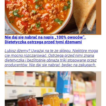
Nie daj się nabrać na napis „100% owoców”.
Dietetyczka ostrzega przed tymi dżemami
Lubisz dżemy? Uważaj na te ze sklepu. Niektóre mogą
cię mocno rozczarować. Ostrzega przed nimi znana
dietetyczka i bezlitośnie obnaża triki stosowane przez
producentów. Nie daj się nabrać, będąc na zakupach.