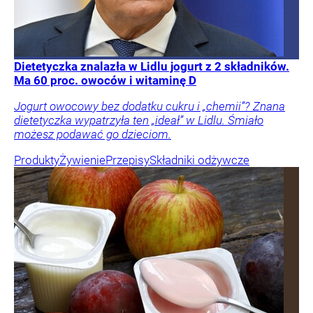
Dietetyczka znalazła w Lidlu jogurt z 2 składników.
Ma 60 proc. owoców i witaminę D
Jogurt owocowy bez dodatku cukru i „chemii”? Znana
dietetyczka wypatrzyła ten „ideał” w Lidlu. Śmiało
możesz podawać go dzieciom.
Produkty
Żywienie
Przepisy
Składniki odżywcze