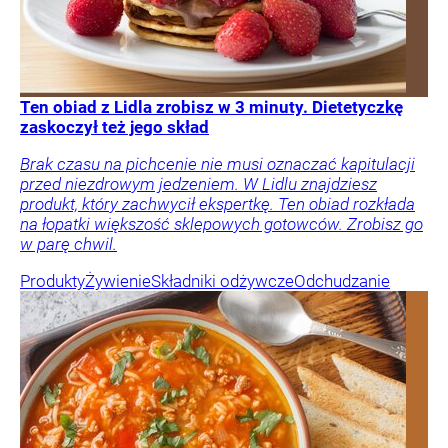
Ten obiad z Lidla zrobisz w 3 minuty. Dietetyczkę
zaskoczył też jego skład
Brak czasu na pichcenie nie musi oznaczać kapitulacji
przed niezdrowym jedzeniem. W Lidlu znajdziesz
produkt, który zachwycił ekspertkę. Ten obiad rozkłada
na łopatki większość sklepowych gotowców. Zrobisz go
w parę chwil.
Produkty
Żywienie
Składniki odżywcze
Odchudzanie