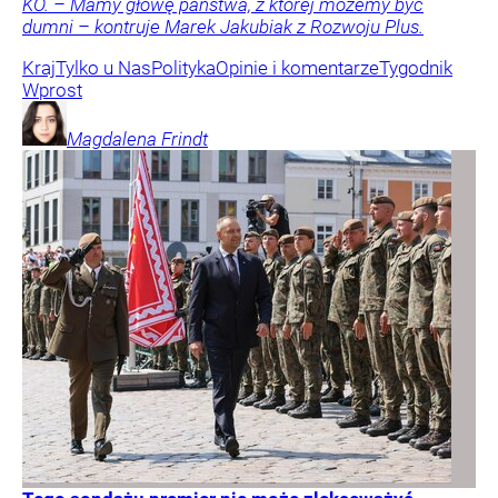
KO. – Mamy głowę państwa, z której możemy być
dumni – kontruje Marek Jakubiak z Rozwoju Plus.
Kraj
Tylko u Nas
Polityka
Opinie i komentarze
Tygodnik
Wprost
Magdalena
Frindt