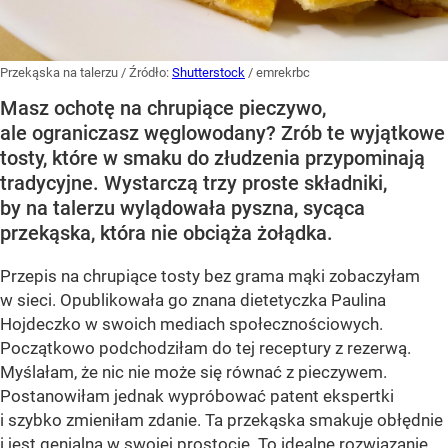
Przekąska na talerzu
/ Źródło:
Shutterstock
/
emrekrbc
Masz ochotę na chrupiące pieczywo,
ale ograniczasz węglowodany? Zrób te wyjątkowe
tosty, które w smaku do złudzenia przypominają
tradycyjne. Wystarczą trzy proste składniki,
by na talerzu wylądowała pyszna, sycąca
przekąska, która nie obciąża żołądka.
Przepis na chrupiące tosty bez grama mąki zobaczyłam
w sieci. Opublikowała go znana dietetyczka Paulina
Hojdeczko w swoich mediach społecznościowych.
Początkowo podchodziłam do tej receptury z rezerwą.
Myślałam, że nic nie może się równać z pieczywem.
Postanowiłam jednak wypróbować patent ekspertki
i szybko zmieniłam zdanie. Ta przekąska smakuje obłędnie
i jest genialna w swojej prostocie. To idealne rozwiązanie,