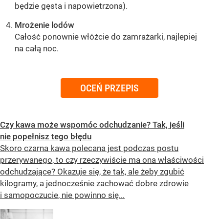
będzie gęsta i napowietrzona).
Mrożenie lodów
Całość ponownie włóżcie do zamrażarki, najlepiej
na całą noc.
OCEŃ PRZEPIS
Czy kawa może wspomóc odchudzanie? Tak, jeśli
nie popełnisz tego błędu
Skoro czarna kawa polecana jest podczas postu
przerywanego, to czy rzeczywiście ma ona właściwości
odchudzające? Okazuje się, że tak, ale żeby zgubić
kilogramy, a jednocześnie zachować dobre zdrowie
i samopoczucie, nie powinno się...