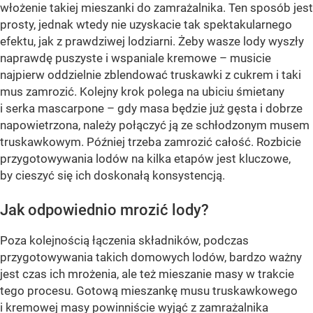
włożenie takiej mieszanki do zamrażalnika. Ten sposób jest
prosty, jednak wtedy nie uzyskacie tak spektakularnego
efektu, jak z prawdziwej lodziarni. Żeby wasze lody wyszły
naprawdę puszyste i wspaniale kremowe – musicie
najpierw oddzielnie zblendować truskawki z cukrem i taki
mus zamrozić. Kolejny krok polega na ubiciu śmietany
i serka mascarpone – gdy masa będzie już gęsta i dobrze
napowietrzona, należy połączyć ją ze schłodzonym musem
truskawkowym. Później trzeba zamrozić całość. Rozbicie
przygotowywania lodów na kilka etapów jest kluczowe,
by cieszyć się ich doskonałą konsystencją.
Jak odpowiednio mrozić lody?
Poza kolejnością łączenia składników, podczas
przygotowywania takich domowych lodów, bardzo ważny
jest czas ich mrożenia, ale też mieszanie masy w trakcie
tego procesu. Gotową mieszankę musu truskawkowego
i kremowej masy powinniście wyjąć z zamrażalnika