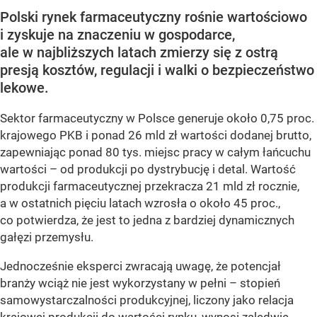
Polski rynek farmaceutyczny rośnie wartościowo
i zyskuje na znaczeniu w gospodarce,
ale w najbliższych latach zmierzy się z ostrą
presją kosztów, regulacji i walki o bezpieczeństwo
lekowe.
Sektor farmaceutyczny w Polsce generuje około 0,75 proc.
krajowego PKB i ponad 26 mld zł wartości dodanej brutto,
zapewniając ponad 80 tys. miejsc pracy w całym łańcuchu
wartości – od produkcji po dystrybucję i detal. Wartość
produkcji farmaceutycznej przekracza 21 mld zł rocznie,
a w ostatnich pięciu latach wzrosła o około 45 proc.,
co potwierdza, że jest to jedna z bardziej dynamicznych
gałęzi przemysłu.
Jednocześnie eksperci zwracają uwagę, że potencjał
branży wciąż nie jest wykorzystany w pełni – stopień
samowystarczalności produkcyjnej, liczony jako relacja
krajowej produkcji do wartości rynku, wynosi zaledwie