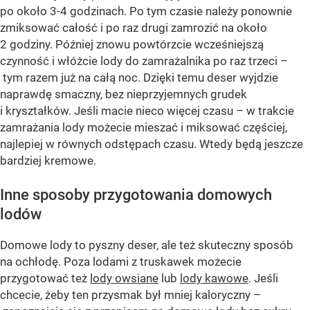
po około 3-4 godzinach. Po tym czasie należy ponownie
zmiksować całość i po raz drugi zamrozić na około
2 godziny. Później znowu powtórzcie wcześniejszą
czynność i włóżcie lody do zamrażalnika po raz trzeci –
tym razem już na całą noc. Dzięki temu deser wyjdzie
naprawdę smaczny, bez nieprzyjemnych grudek
i kryształków. Jeśli macie nieco więcej czasu – w trakcie
zamrażania lody możecie mieszać i miksować częściej,
najlepiej w równych odstępach czasu. Wtedy będą jeszcze
bardziej kremowe.
Inne sposoby przygotowania domowych
lodów
Domowe lody to pyszny deser, ale też skuteczny sposób
na ochłodę. Poza lodami z truskawek możecie
przygotować też
lody owsiane
lub
lody kawowe
. Jeśli
chcecie, żeby ten przysmak był mniej kaloryczny –