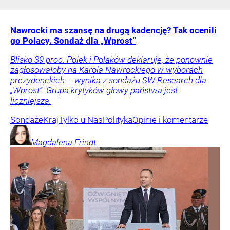
Nawrocki ma szansę na drugą kadencję? Tak ocenili
go Polacy. Sondaż dla „Wprost”
Blisko 39 proc. Polek i Polaków deklaruje, że ponownie
zagłosowałoby na Karola Nawrockiego w wyborach
prezydenckich – wynika z sondażu SW Research dla
„Wprost”. Grupa krytyków głowy państwa jest
liczniejsza.
Sondaże
Kraj
Tylko u Nas
Polityka
Opinie i komentarze
Magdalena
Frindt