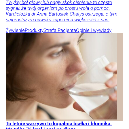
Zwykły ból głowy lub nagły skok ciśnienia to często
sygnał, że twój organizm po prostu woła o pomoc.
Kardiolożka dr Anna Bartusiak-Chatys ostrzega: o tym
najprostszym nawyku zapomina większość z nas.
Żywienie
Produkty
Strefa Pacjenta
Opinie i wywiady
To letnie warzywo to kopalnia białka i błonnika.