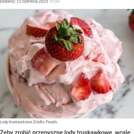
Dodano:
12
czerwca
2023
16:59
Lody truskawkowe
Źródło:
Pexels
Żeby zrobić przepyszne lody truskawkowe, wcale