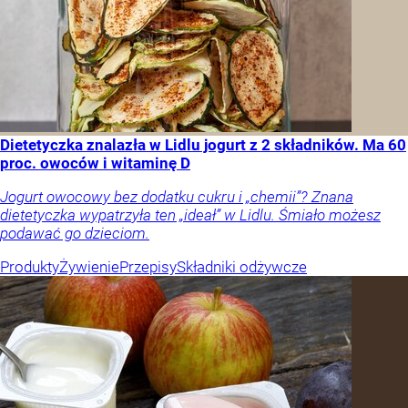
Dietetyczka znalazła w Lidlu jogurt z 2 składników. Ma 60
proc. owoców i witaminę D
Jogurt owocowy bez dodatku cukru i „chemii”? Znana
dietetyczka wypatrzyła ten „ideał” w Lidlu. Śmiało możesz
podawać go dzieciom.
Produkty
Żywienie
Przepisy
Składniki odżywcze