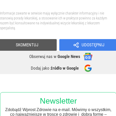
Informacje zawarte w serwisie mają wyłącznie charakter informacyjny i nie
stanowią porady lekarskiej, a stosowanie ich w praktyce powinno za każdym
razem być konsultowane na indywidualnej wizycie lekarskiej z lekarzem
specjalistą.
SKOMENTUJ
UDOSTĘPNIJ
Obserwuj nas
w
Google News
Dodaj jako
źródło w Google
Newsletter
Zdobądź Wprost Zdrowie na e-mail. Mówimy o wszystkim,
co najważniejsze w trosce o zdrowie i dobrą formę –