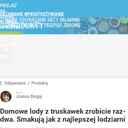
PRZEJDŹ
NA
ODŻYWIANIE WPROST
STRONĘ
ŻYWIENIE
ODCHUDZANIE
DIETY
SKŁADNIKI
GŁÓWNĄ
PRODUKTY
ODŻYWCZE
PRODUKTY
PRZEPISY
ZDROWIE
WPROST.PL
UBSKRYBUJ
ZALOGUJ
MENU
Odżywianie
/
Produkty
Autor:
Joanna Biegaj
Domowe lody z truskawek zrobicie raz-
dwa. Smakują jak z najlepszej lodziarni