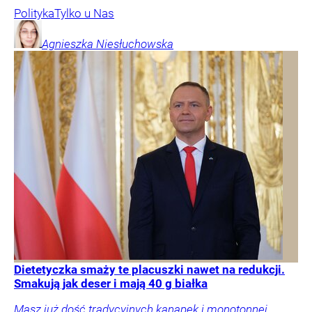
Polityka
Tylko u Nas
Agnieszka
Niesłuchowska
Dietetyczka smaży te placuszki nawet na redukcji.
Smakują jak deser i mają 40 g białka
Masz już dość tradycyjnych kanapek i monotonnej