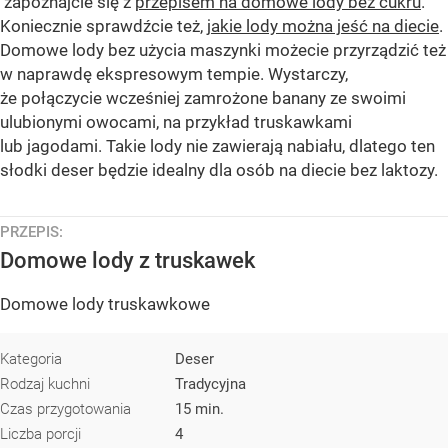
zapoznajcie się z
przepisem na domowe lody bez cukru
.
Koniecznie sprawdźcie też,
jakie lody można jeść na diecie
.
Domowe lody bez użycia maszynki możecie przyrządzić też
w naprawdę ekspresowym tempie. Wystarczy,
że połączycie wcześniej zamrożone banany ze swoimi
ulubionymi owocami, na przykład truskawkami
lub jagodami. Takie lody nie zawierają nabiału, dlatego ten
słodki deser będzie idealny dla osób na diecie bez laktozy.
PRZEPIS:
Domowe lody z truskawek
Domowe lody truskawkowe
Kategoria
Deser
Rodzaj kuchni
Tradycyjna
Czas przygotowania
15 min.
Liczba porcji
4