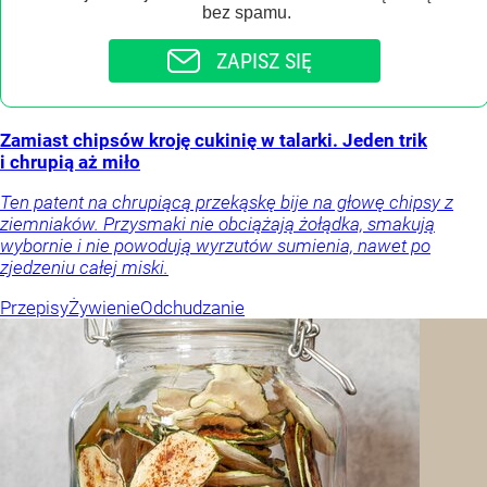
bez spamu.
ZAPISZ SIĘ
Zamiast chipsów kroję cukinię w talarki. Jeden trik
i chrupią aż miło
Ten patent na chrupiącą przekąskę bije na głowę chipsy z
ziemniaków. Przysmaki nie obciążają żołądka, smakują
wybornie i nie powodują wyrzutów sumienia, nawet po
zjedzeniu całej miski.
Przepisy
Żywienie
Odchudzanie