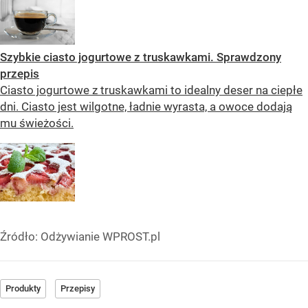
Szybkie ciasto jogurtowe z truskawkami. Sprawdzony
przepis
Ciasto jogurtowe z truskawkami to idealny deser na ciepłe
dni. Ciasto jest wilgotne, ładnie wyrasta, a owoce dodają
mu świeżości.
Źródło:
Odżywianie WPROST.pl
Produkty
Przepisy