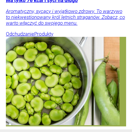
Ma tylko 76 kcal i syci na długo
Aromatyczny, sycący i wyjątkowo zdrowy. To warzywo
to niekwestionowany król letnich straganów. Zobacz, co
warto włączyć do swojego menu.
Odchudzanie
Produkty