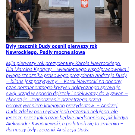
Były rzecznik Dudy ocenił pierwszy rok
Nawrockiego. Padły mocne słowa
Mija pierwszy rok prezydentury Karola Nawrockiego.
Dla Marcina Kędryny – wieloletniego współpracownika i
byłego rzecznika prasowego prezydenta Andrzeja Dudy
– bilans jest pozytywny: – Karol Nawrocki na obecny
czas permanentnego kryzysu politycznego sprawuje
swój urząd w sposób dojrzały i adekwatny do wyzwań –
akcentuje. Jednocześnie przestrzega przed
porównywaniem kolejnych prezydentów. – Andrzej
Duda zdał w paru sytuacjach egzamin celująco, ale
jeszcze przez jakiś czas będzie niedoceniony, jak kiedyś
Aleksander Kwaśniewski, a po latach się to zmieniło –
tłumaczy były rzecznik Andrzeja Dudy.