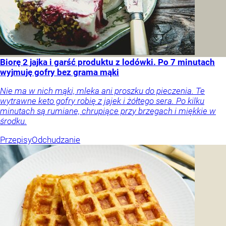
Biorę 2 jajka i garść produktu z lodówki. Po 7 minutach
wyjmuję gofry bez grama mąki
Nie ma w nich mąki, mleka ani proszku do pieczenia. Te
wytrawne keto gofry robię z jajek i żółtego sera. Po kilku
minutach są rumiane, chrupiące przy brzegach i miękkie w
środku.
Przepisy
Odchudzanie