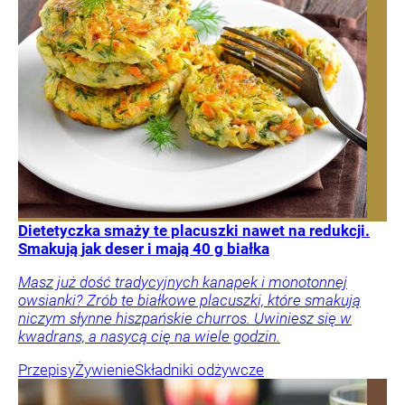
Dietetyczka smaży te placuszki nawet na redukcji.
Smakują jak deser i mają 40 g białka
Masz już dość tradycyjnych kanapek i monotonnej
owsianki? Zrób te białkowe placuszki, które smakują
niczym słynne hiszpańskie churros. Uwiniesz się w
kwadrans, a nasycą cię na wiele godzin.
Przepisy
Żywienie
Składniki odżywcze