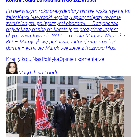
Po pierwszym roku prezydentury nic nie wskazuje na to,
żeby Karol Nawrocki wyciszył spory między dwoma
zwaśnionymi politycznymi obozami. – Dotychczas
największą hańbą na karcie jego prezydentury jest
chyba zawetowanie SAFE – ocenia Mariusz Witczak z
KO. – Mamy głowę państwa, z której możemy być
dumni – kontruje Marek Jakubiak z Rozwoju Plus.
Kraj
Tylko u Nas
Polityka
Opinie i komentarze
Magdalena
Frindt