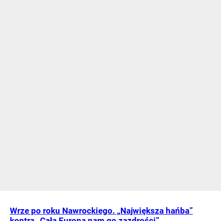
Wrze po roku Nawrockiego. „Największa hańba”
kontra „Cała Europa nam go zazdrości”