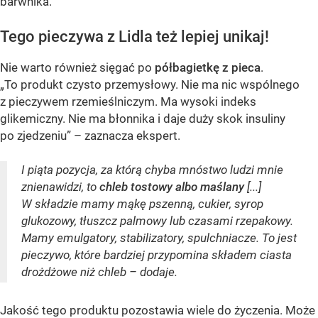
barwnika.
Tego pieczywa z Lidla też lepiej unikaj!
Nie warto również sięgać po
półbagietkę z pieca
.
„To produkt czysto przemysłowy. Nie ma nic wspólnego
z pieczywem rzemieślniczym. Ma wysoki indeks
glikemiczny. Nie ma błonnika i daje duży skok insuliny
po zjedzeniu” – zaznacza ekspert.
I piąta pozycja, za którą chyba mnóstwo ludzi mnie
znienawidzi, to
chleb tostowy albo maślany
[...]
W składzie mamy mąkę pszenną, cukier, syrop
glukozowy, tłuszcz palmowy lub czasami rzepakowy.
Mamy emulgatory, stabilizatory, spulchniacze. To jest
pieczywo, które bardziej przypomina składem ciasta
drożdżowe niż chleb – dodaje.
Jakość tego produktu pozostawia wiele do życzenia. Może