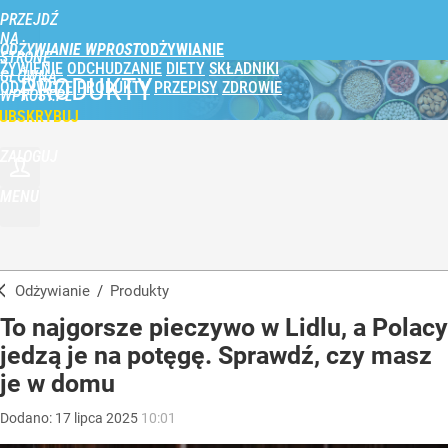
PRZEJDŹ
NA
ODŻYWIANIE WPROST
STRONĘ
ŻYWIENIE
ODCHUDZANIE
DIETY
SKŁADNIKI
GŁÓWNĄ
PRODUKTY
ODŻYWCZE
PRODUKTY
PRZEPISY
ZDROWIE
WPROST.PL
UBSKRYBUJ
ZALOGUJ
MENU
Odżywianie
/
Produkty
To najgorsze pieczywo w Lidlu, a Polacy
jedzą je na potęgę. Sprawdź, czy masz
je w domu
Dodano:
17
lipca
2025
10:01