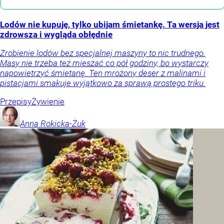
Lodów nie kupuję, tylko ubijam śmietankę. Ta wersja jest
zdrowsza i wygląda obłędnie
Zrobienie lodów bez specjalnej maszyny to nic trudnego.
Masy nie trzeba też mieszać co pół godziny, bo wystarczy
napowietrzyć śmietanę. Ten mrożony deser z malinami i
pistacjami smakuje wyjątkowo za sprawą prostego triku.
Przepisy
Żywienie
Anna
Rokicka-Żuk