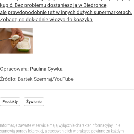
kupić. Bez problemu dostaniesz ja w Biedronce,
ale prawdopodobnie też w innych dużych supermarketach.
Zobacz, co dokładnie włożyć do koszyka.
Opracowała:
Paulina Cywka
Źródło:
Bartek Szemraj/YouTube
Produkty
Żywienie
Informacje zawarte w serwisie mają wyłącznie charakter informacyjny i nie
stanowią porady lekarskiej, a stosowanie ich w praktyce powinno za każdym