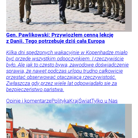
Gen. Pawlikowski: Przywiozłem cenną lekcję
z Danii. Tego potrzebuje dziś cała Europa
Kilka dni spędzonych wakacyjnie w Kopenhadze miało
być przede wszystkim odpoczynkiem. I rzeczywiście
było. Ale jak to często bywa, zawodowe doświadczenie
sprawia, że nawet podczas urlopu trudno całkowicie
przestać obserwować otaczającą rzeczywistość.
Zwłaszcza gdy przez wiele lat odpowiadało się za
bezpieczeństwo państwa.
Opinie i komentarze
Polityka
Kraj
Świat
Tylko u Nas