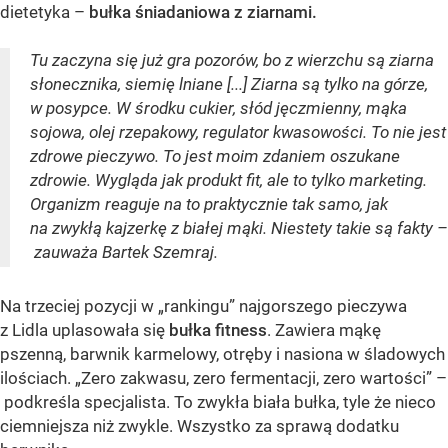
dietetyka –
bułka śniadaniowa z ziarnami.
Tu zaczyna się już gra pozorów, bo z wierzchu są ziarna
słonecznika, siemię lniane [...] Ziarna są tylko na górze,
w posypce. W środku cukier, słód jęczmienny, mąka
sojowa, olej rzepakowy, regulator kwasowości. To nie jest
zdrowe pieczywo. To jest moim zdaniem oszukane
zdrowie. Wygląda jak produkt fit, ale to tylko marketing.
Organizm reaguje na to praktycznie tak samo, jak
na zwykłą kajzerkę z białej mąki. Niestety takie są fakty –
zauważa Bartek Szemraj.
Na trzeciej pozycji w „rankingu” najgorszego pieczywa
z Lidla uplasowała się
bułka fitness
. Zawiera mąkę
pszenną, barwnik karmelowy, otręby i nasiona w śladowych
ilościach. „Zero zakwasu, zero fermentacji, zero wartości” –
podkreśla specjalista. To zwykła biała bułka, tyle że nieco
ciemniejsza niż zwykle. Wszystko za sprawą dodatku