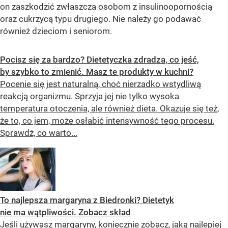
on zaszkodzić zwłaszcza osobom z insulinoopornością
oraz cukrzycą typu drugiego. Nie należy go podawać
również dzieciom i seniorom.
Pocisz się za bardzo? Dietetyczka zdradza, co jeść,
by szybko to zmienić. Masz te produkty w kuchni?
Pocenie się jest naturalną, choć nierzadko wstydliwą
reakcją organizmu. Sprzyja jej nie tylko wysoka
temperatura otoczenia, ale również dieta. Okazuje się też,
że to, co jem, może osłabić intensywność tego procesu.
Sprawdź, co warto...
To najlepsza margaryna z Biedronki? Dietetyk
nie ma wątpliwości. Zobacz skład
Jeśli używasz margaryny, koniecznie zobacz, jaką najlepiej