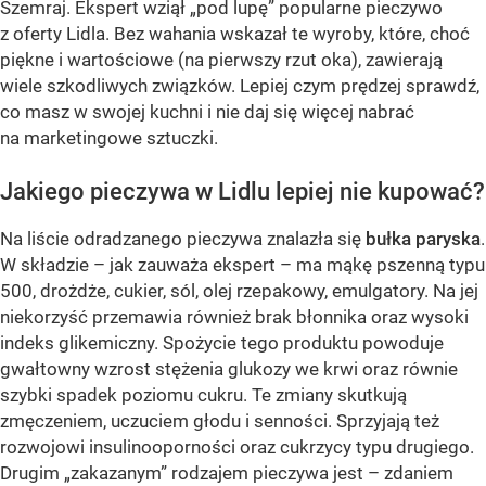
Szemraj. Ekspert wziął „pod lupę” popularne pieczywo
z oferty Lidla. Bez wahania wskazał te wyroby, które, choć
piękne i wartościowe (na pierwszy rzut oka), zawierają
wiele szkodliwych związków. Lepiej czym prędzej sprawdź,
co masz w swojej kuchni i nie daj się więcej nabrać
na marketingowe sztuczki.
Jakiego pieczywa w Lidlu lepiej nie kupować?
Na liście odradzanego pieczywa znalazła się
bułka paryska
.
W składzie – jak zauważa ekspert – ma mąkę pszenną typu
500, drożdże, cukier, sól, olej rzepakowy, emulgatory. Na jej
niekorzyść przemawia również brak błonnika oraz wysoki
indeks glikemiczny. Spożycie tego produktu powoduje
gwałtowny wzrost stężenia glukozy we krwi oraz równie
szybki spadek poziomu cukru. Te zmiany skutkują
zmęczeniem, uczuciem głodu i senności. Sprzyjają też
rozwojowi insulinooporności oraz cukrzycy typu drugiego.
Drugim „zakazanym” rodzajem pieczywa jest – zdaniem