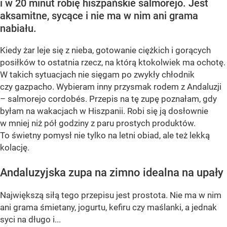
i w 20 minut robię hiszpańskie salmorejo. Jest
aksamitne, sycące i nie ma w nim ani grama
nabiału.
Kiedy żar leje się z nieba, gotowanie ciężkich i gorących
posiłków to ostatnia rzecz, na którą ktokolwiek ma ochotę.
W takich sytuacjach nie sięgam po zwykły chłodnik
czy gazpacho. Wybieram inny przysmak rodem z Andaluzji
– salmorejo cordobés. Przepis na tę zupę poznałam, gdy
byłam na wakacjach w Hiszpanii. Robi się ją dosłownie
w mniej niż pół godziny z paru prostych produktów.
To świetny pomysł nie tylko na letni obiad, ale też lekką
kolację.
Andaluzyjska zupa na zimno idealna na upały
Największą siłą tego przepisu jest prostota. Nie ma w nim
ani grama śmietany, jogurtu, kefiru czy maślanki, a jednak
syci na długo i...