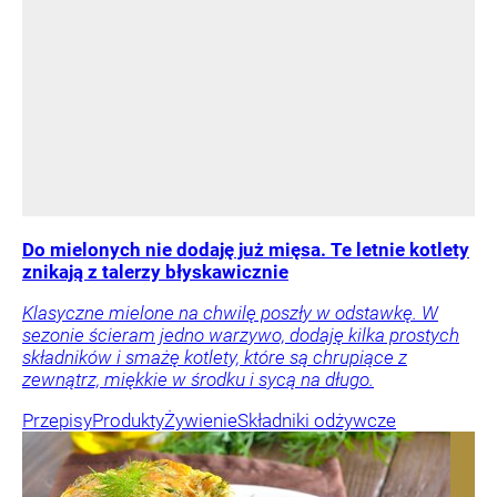
Do mielonych nie dodaję już mięsa. Te letnie kotlety
znikają z talerzy błyskawicznie
Klasyczne mielone na chwilę poszły w odstawkę. W
sezonie ścieram jedno warzywo, dodaję kilka prostych
składników i smażę kotlety, które są chrupiące z
zewnątrz, miękkie w środku i sycą na długo.
Przepisy
Produkty
Żywienie
Składniki odżywcze