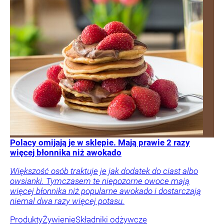
Polacy omijają je w sklepie. Mają prawie 2 razy
więcej błonnika niż awokado
Większość osób traktuje je jak dodatek do ciast albo
owsianki. Tymczasem te niepozorne owoce mają
więcej błonnika niż popularne awokado i dostarczają
niemal dwa razy więcej potasu.
Produkty
Żywienie
Składniki odżywcze