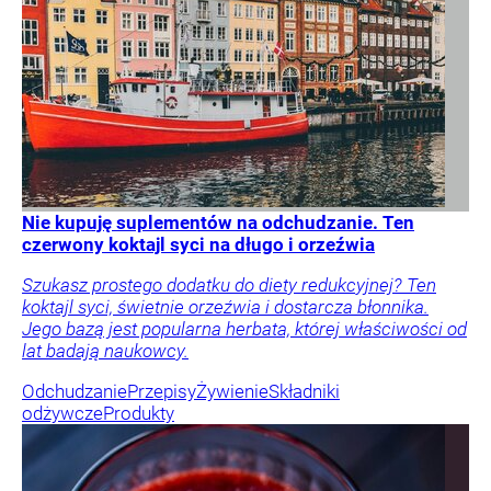
Nie kupuję suplementów na odchudzanie. Ten
czerwony koktajl syci na długo i orzeźwia
Szukasz prostego dodatku do diety redukcyjnej? Ten
koktajl syci, świetnie orzeźwia i dostarcza błonnika.
Jego bazą jest popularna herbata, której właściwości od
lat badają naukowcy.
Odchudzanie
Przepisy
Żywienie
Składniki
odżywcze
Produkty