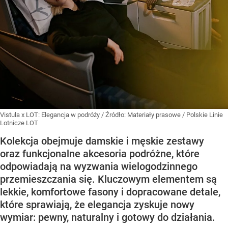
Vistula x LOT: Elegancja w podróży
/ Źródło:
Materiały prasowe
/
Polskie Linie
Lotnicze LOT
Kolekcja obejmuje damskie i męskie zestawy
oraz funkcjonalne akcesoria podróżne, które
odpowiadają na wyzwania wielogodzinnego
przemieszczania się. Kluczowym elementem są
lekkie, komfortowe fasony i dopracowane detale,
które sprawiają, że elegancja zyskuje nowy
wymiar: pewny, naturalny i gotowy do działania.