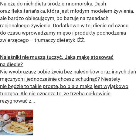
Należą do nich dieta śródziemnomorska,
Dash
oraz fleksitariańska, która jest młodym modelem żywienia,
ale bardzo obiecującym, bo bazuje na zasadach
racjonalnego żywienia. Dodatkowo w tej diecie od czasu
do czasu wprowadzamy mięso i produkty pochodzenia
zwierzęcego – tłumaczy dietetyk IŻŻ.
Naleśniki nie muszą tuczyć. Jaką mąkę stosować
na diecie?
Nie wyobrażasz sobie życia bez naleśników oraz innych dań
mącznych i jednocześnie chcesz schudnąć? Niestety
nie będzie to takie proste, bo biała mąka jest wyjątkowo
tucząca. Ale nie oznacza to, że trzeba całkowicie
rezygnować z...