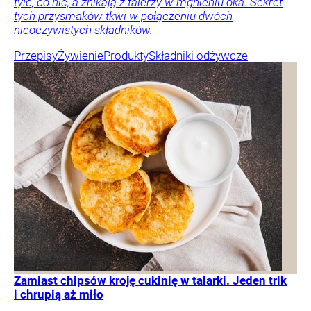
tyle, co nic, a znikają z talerzy w mgnieniu oka. Sekret
tych przysmaków tkwi w połączeniu dwóch
nieoczywistych składników.
Przepisy
Żywienie
Produkty
Składniki odżywcze
Zamiast chipsów kroję cukinię w talarki. Jeden trik
i chrupią aż miło