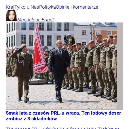
Kraj
Tylko u Nas
Polityka
Opinie i komentarze
Magdalena
Frindt
Smak lata z czasów PRL-u wraca. Ten lodowy deser
zrobisz z 3 składników