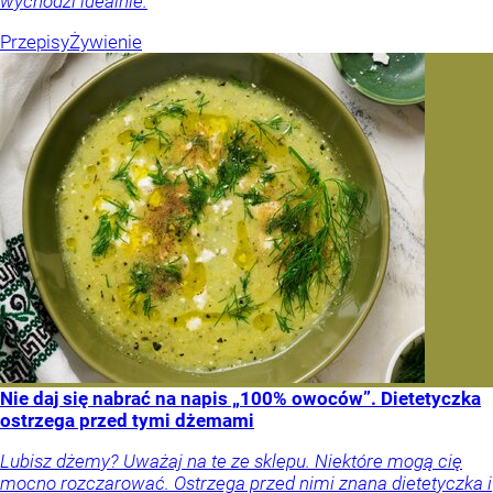
wychodzi idealnie.
Przepisy
Żywienie
Nie daj się nabrać na napis „100% owoców”. Dietetyczka
ostrzega przed tymi dżemami
Lubisz dżemy? Uważaj na te ze sklepu. Niektóre mogą cię
mocno rozczarować. Ostrzega przed nimi znana dietetyczka i