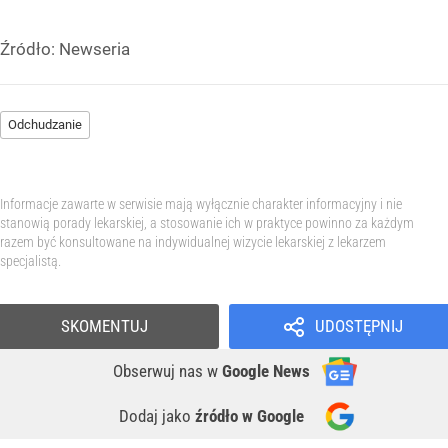
Źródło:
Newseria
Odchudzanie
Informacje zawarte w serwisie mają wyłącznie charakter informacyjny i nie
stanowią porady lekarskiej, a stosowanie ich w praktyce powinno za każdym
razem być konsultowane na indywidualnej wizycie lekarskiej z lekarzem
specjalistą.
SKOMENTUJ
UDOSTĘPNIJ
Obserwuj nas
w
Google News
Dodaj jako
źródło w Google