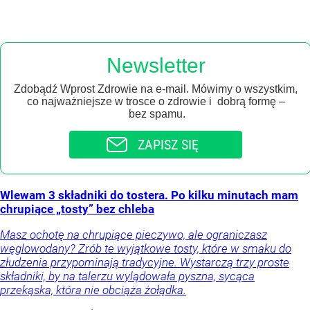
Newsletter
Zdobądź Wprost Zdrowie na e-mail. Mówimy o wszystkim,
co najważniejsze w trosce o zdrowie i dobrą formę –
bez spamu.
ZAPISZ SIĘ
Wlewam 3 składniki do tostera. Po kilku minutach mam
chrupiące „tosty” bez chleba
Masz ochotę na chrupiące pieczywo, ale ograniczasz
węglowodany? Zrób te wyjątkowe tosty, które w smaku do
złudzenia przypominają tradycyjne. Wystarczą trzy proste
składniki, by na talerzu wylądowała pyszna, sycąca
przekąska, która nie obciąża żołądka.