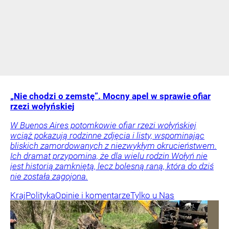
„Nie chodzi o zemstę”. Mocny apel w sprawie ofiar
rzezi wołyńskiej
W Buenos Aires potomkowie ofiar rzezi wołyńskiej
wciąż pokazują rodzinne zdjęcia i listy, wspominając
bliskich zamordowanych z niezwykłym okrucieństwem.
Ich dramat przypomina, że dla wielu rodzin Wołyń nie
jest historią zamkniętą, lecz bolesną raną, która do dziś
nie została zagojona.
Kraj
Polityka
Opinie i komentarze
Tylko u Nas