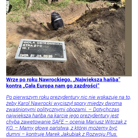
Wrze po roku Nawrockiego. „Największa hańba”
kontra „Cała Europa nam go zazdrości”
Po pierwszym roku prezydentury nic nie wskazuje na to,
żeby Karol Nawrocki wyciszył spory między dwoma
zwaśnionymi politycznymi obozami. – Dotychczas
największą hańbą na karcie jego prezydentury jest
chyba zawetowanie SAFE – ocenia Mariusz Witczak z
KO. – Mamy głowę państwa, z której możemy być
dumni – kontruje Marek Jakubiak z Rozwoju Plus.