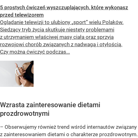
5 prostych ćwiczeń wyszczuplających, które wykonasz
przed telewizorem
Oglądanie telewizji to ulubiony „sport” wielu Polaków.
Siedzący tryb życia skutkuje niestety problemami
z utrzymaniem właściwej masy ciała oraz sprzyja
rozwojowi chorób związanych z nadwagą i otyłością.
Czy można ćwiczyć podczas...
Wzrasta zainteresowanie dietami
prozdrowotnymi
– Obserwujemy również trend wśród internautów związany
z zainteresowaniem dietami o charakterze prozdrowotnym.