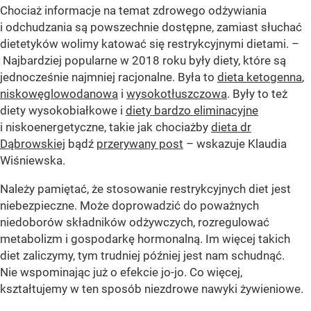
Chociaż informacje na temat zdrowego odżywiania
i odchudzania są powszechnie dostępne, zamiast słuchać
dietetyków wolimy katować się restrykcyjnymi dietami. –
Najbardziej popularne w 2018 roku były diety, które są
jednocześnie najmniej racjonalne. Była to
dieta ketogenna
,
niskowęglowodanowa
i
wysokotłuszczowa
. Były to też
diety wysokobiałkowe i
diety bardzo eliminacyjne
i niskoenergetyczne, takie jak chociażby
dieta dr
Dąbrowskiej
bądź
przerywany post
– wskazuje Klaudia
Wiśniewska.
Należy pamiętać, że stosowanie restrykcyjnych diet jest
niebezpieczne. Może doprowadzić do poważnych
niedoborów składników odżywczych, rozregulować
metabolizm i gospodarkę hormonalną. Im więcej takich
diet zaliczymy, tym trudniej później jest nam schudnąć.
Nie wspominając już o efekcie jo-jo. Co więcej,
kształtujemy w ten sposób niezdrowe nawyki żywieniowe.