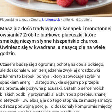
Placuszki na talerzu
/ Źródło:
Shutterstock
/
Little Hand Creations
Masz już dość tradycyjnych kanapek i monotonnej
owsianki? Zrób te białkowe placuszki, które
smakują niczym słynne hiszpańskie churros.
Uwiniesz się w kwadrans, a nasycą cię na wiele
godzin.
Czasem budzę się z ogromną ochotą na coś słodkiego,
ale doskonale wiem, że zjedzenie zwykłej drożdżówki
z lukrem to kiepski pomysł, który zaowocuje szybkim
spadkiem energii. Dlatego zwykle sięgam po przepis
na proste, ale pożywne placuszki. Ostatnio serce moich
bliskich podbiły przysmaki à la churros z przepisu znanej
dietetyczki. Uwielbiają je do tego stopnia, że muszę smażyć
od razu podwójną porcję. To doskonały kompromis między