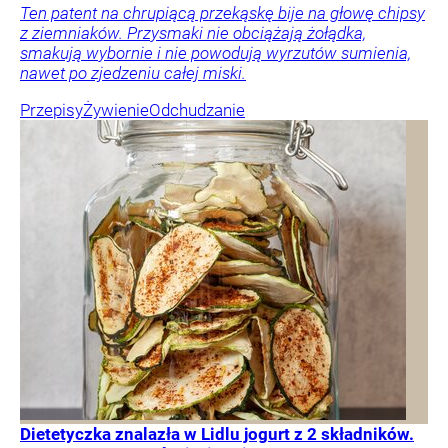
Ten patent na chrupiącą przekąskę bije na głowę chipsy
z ziemniaków. Przysmaki nie obciążają żołądka,
smakują wybornie i nie powodują wyrzutów sumienia,
nawet po zjedzeniu całej miski.
Przepisy
Żywienie
Odchudzanie
Dietetyczka znalazła w Lidlu jogurt z 2 składników.