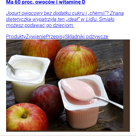
Ma 60 proc. owoców i witaminę D
Jogurt owocowy bez dodatku cukru i „chemii”? Znana
dietetyczka wypatrzyła ten „ideał” w Lidlu. Śmiało
możesz podawać go dzieciom.
Produkty
Żywienie
Przepisy
Składniki odżywcze