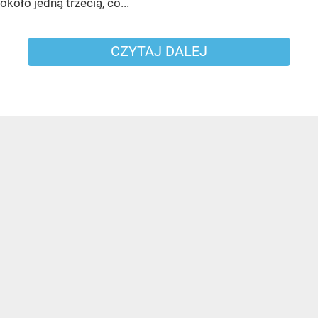
około jedną trzecią, co...
CZYTAJ DALEJ