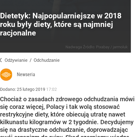
Dietetyk: Najpopularniejsze w 2018
roku były diety, które są najmniej
racjonalne
Nadwaga
Źródło:
Pixabay
/
jarmoluk
Odżywianie
/
Odchudzanie
Newseria
Dodano:
25
lutego
2019
17:02
Chociaż o zasadach zdrowego odchudzania mówi
się coraz więcej, Polacy i tak wolą stosować
restrykcyjne diety, które obiecują utratę nawet
kilkunastu kilogramów w 2 tygodnie. Decydujemy
się na drastyczne odchudzanie, doprowadzając