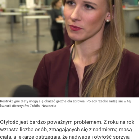
Restrykcyjne diety mogą się okazać groźne dla zdrowia. Polacy rzadko radzą się w tej
kwestii dietetyków
Źródło:
Newseria
Otyłość jest bardzo poważnym problemem. Z roku na rok
wzrasta liczba osób, zmagających się z nadmierną masą
ciała, a lekarze ostrzegają, że nadwaga i otyłość sprzyja